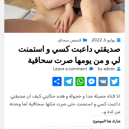
Posted
يوليو 6, 2022
قصص سحاق
صديقتي داعبت كسي و استمنت
on
لي و من يومها صرت سحاقية
on
Leave a comment
by
admin
صديقتي
S
T
W
M
V
T
داعبت
w
K
e
h
el
h
كسي
و
انا فتاة جميلة جدا و خجولة و هذه حكايتي كيف ان صديقتي
ar
e
at
ss
it
استمنت
داعبت كسي و استمنت حتى صرت مثلها سحاقية لما وجدته
e
gr
s
e
te
لي
من لذة و…
و
a
A
n
r
من
شارك هذا الموضوع:
m
p
g
يومها