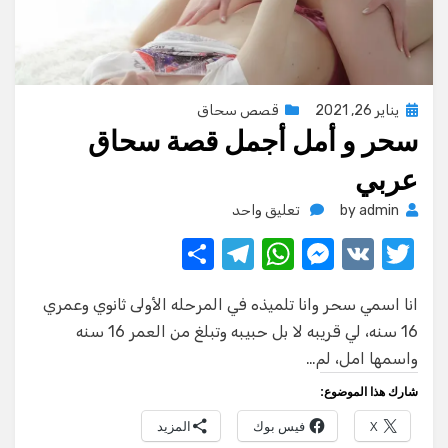
Posted
يناير 26, 2021
قصص سحاق
سحر و أمل أجمل قصة سحاق
on
عربي
على
admin
by
تعليق واحد
سحر
S
T
W
M
V
T
و
w
K
e
h
أمل
el
h
أجمل
انا اسمي سحر وانا تلميذه في المرحله الأولى ثانوي وعمري
ar
e
at
ss
it
قصة
16 سنه، لي قريبه لا بل حبيبه وتبلغ من العمر 16 سنه
e
gr
s
e
te
سحاق
واسمها امل، لم…
عربي
a
A
n
r
شارك هذا الموضوع:
m
p
g
X
فيس بوك
المزيد
p
er