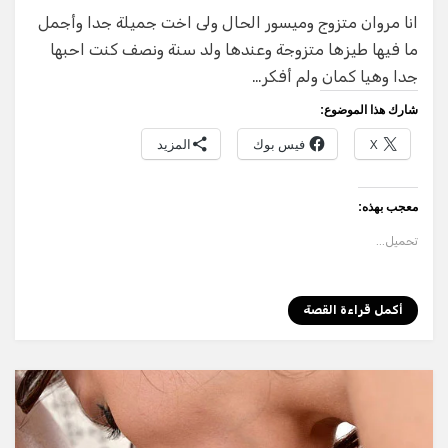
h
el
h
e
K
w
علا
انا مروان متزوج وميسور الحال ولى اخت جميلة جدا وأجمل
ar
e
at
ss
it
ما فيها طيزها متزوجة وعندها ولد سنة ونصف كنت احبها
e
gr
s
e
te
جدا وهيا كمان ولم أفكر…
a
A
n
r
شارك هذا الموضوع:
m
p
g
X
فيس بوك
المزيد
p
er
معجب بهذه:
تحميل...
أكمل قراءة القصة