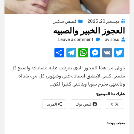
Posted
ديسمبر 20, 2025
قصص سكس
العجوز الخبير والصبيه
on
on
Leave a comment
by
soso
العجوز
S
T
W
M
V
T
الخبير
w
K
e
h
el
h
والصبيه
ياويلى من هذا العجوز الذى تعرفت عليه مصادفه واصبح كل
ar
e
at
ss
it
متعتى كسى لايطيق ابتعاده عنى وشهوتى كل مره تذداد
e
gr
s
e
te
ولاتنتهى نخرج سويا ويدللنى كثيرا لكن…
a
A
n
r
شارك هذا الموضوع:
m
p
g
X
فيس بوك
المزيد
p
er
معجب بهذه: