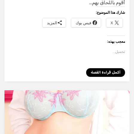
e
gr
s
e
te
أقوم باللحاق بهم…
a
A
n
r
شارك هذا الموضوع:
m
p
g
X
فيس بوك
المزيد
p
er
معجب بهذه:
تحميل...
أكمل قراءة القصة