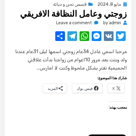
Posted
مايو 8, 2024
قصص تحرر و دياثة
زوجتي وعامل النظافة الافريقي
on
on
Leave a comment
by
admin
زوجتي
S
T
W
M
V
T
وعامل
w
K
e
h
el
h
النظافة
الافريقي
مرحبا اسمي عادل 34عام زوجتي اسمها ليلى 31عام عندنا
ar
e
at
ss
it
ولد وبنت بعد مرور 10اعوام من زواجنا بدأت علاقتي
e
gr
s
e
te
الحميمية تفتر بشكل ملحوظ وكنت لا امارس…
a
A
n
r
شارك هذا الموضوع:
m
p
g
X
فيس بوك
المزيد
p
er
معجب بهذه: