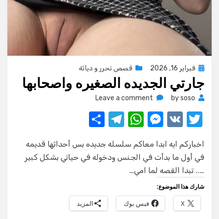
Posted
فبراير 16, 2026
قصص تحرر و دياثة
جارتي الجديده الصغيره واصحابها
on
on
Leave a comment
by
soso
جارتي
S
T
W
M
V
T
الجديده
w
K
e
h
el
h
الصغيره
واصحابها
اخباركم ايه ابدا معاكم سلسله جديده بس أحداثها قديمه
ar
e
at
ss
it
في أول ما بدأت في الجنس ودخوله في حياتي بشكل كبير
e
gr
s
e
te
….. تبدا القصه لما امي…
a
A
n
r
شارك هذا الموضوع:
m
p
g
X
فيس بوك
المزيد
p
er