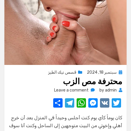
Posted
سبتمبر 18, 2024
قصص نيك الطيز
محترفة مص الزب
on
on
Leave a comment
by
admin
محترفة
S
T
W
M
V
T
مص
w
K
e
h
el
h
الزب
كان يوماً كأي يوم كنت أجلس وحيداً في المنزل بعد أن خرج
ar
e
at
ss
it
أهلي وإخوتي من البيت متوجهين إلى الساحل وكنت أنا سوف