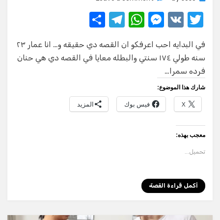
حنان
S
T
W
M
V
T
السمره
w
K
e
h
el
واحر
h
نيكه
في البدايه احب اعرفكو ان القصه دي حقيقه و… انا عمار ٢٣
ar
e
at
ss
it
سنه طولي ١٧٤ سنتي والبطله معايا في القصه دي هي حنان
e
gr
s
e
te
فرده سمرا…
a
A
n
r
شارك هذا الموضوع:
m
p
g
X
فيس بوك
المزيد
p
er
معجب بهذه:
تحميل...
أكمل قراءة القصة