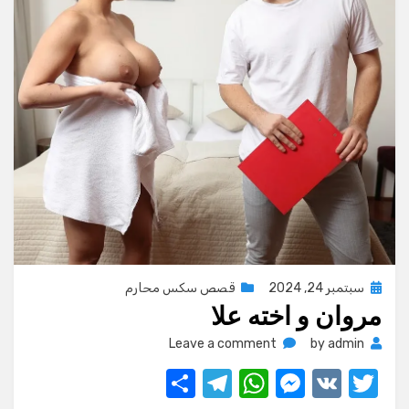
Posted
سبتمبر 24, 2024
قصص سكس محارم
مروان و اخته علا
on
on
Leave a comment
by
admin
مروان
S
T
W
M
V
T
و
اخته