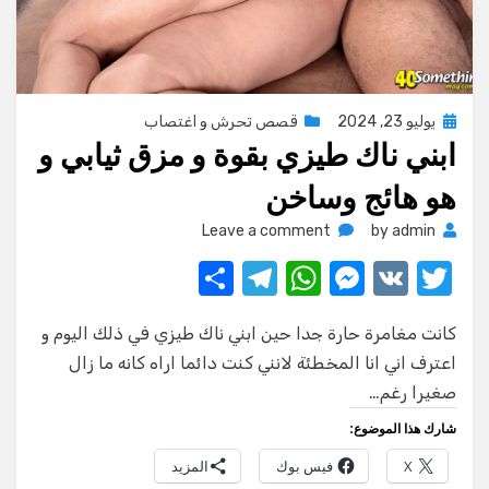
Posted
يوليو 23, 2024
قصص تحرش و اغتصاب
ابني ناك طيزي بقوة و مزق ثيابي و
on
هو هائج وساخن
on
Leave a comment
by
admin
ابني
S
T
W
M
V
T
ناك
w
K
e
h
el
h
طيزي
بقوة
كانت مغامرة حارة جدا حين ابني ناك طيزي في ذلك اليوم و
ar
e
at
ss
it
و
اعترف اني انا المخطئة لانني كنت دائما اراه كانه ما زال
e
gr
s
e
te
مزق
صغيرا رغم…
ثيابي
a
A
n
r
و
شارك هذا الموضوع:
m
p
g
هو
X
فيس بوك
المزيد
هائج
p
er