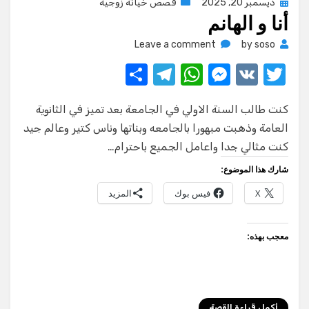
Posted
ديسمبر 20, 2025
قصص خيانة زوجية
أنا و الهانم
on
on
Leave a comment
by
soso
أنا
S
T
W
M
V
T
و
w
K
e
h
el
الهانم
h
كنت طالب السنة الاولي في الجامعة بعد تميز في الثانوية
ar
e
at
ss
it
العامة وذهبت مبهورا بالجامعه وبناتها وناس كتير وعالم جيد
e
gr
s
e
te
كنت مثالي جدا واعامل الجميع باحترام…
a
A
n
r
شارك هذا الموضوع:
m
p
g
X
فيس بوك
المزيد
p
er
معجب بهذه:
أكمل قراءة القصة