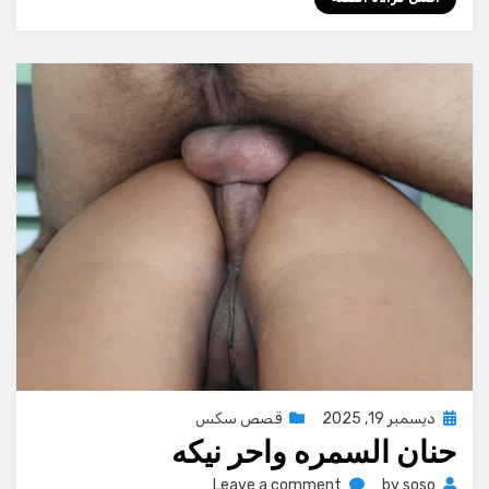
Posted
ديسمبر 19, 2025
قصص سكس
حنان السمره واحر نيكه
on
on
Leave a comment
by
soso