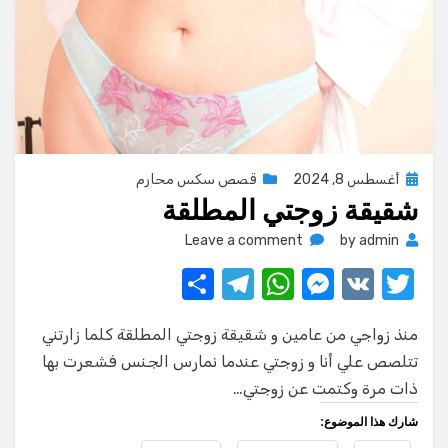
Posted
أغسطس 8, 2024
قصص سكس محارم
شقيقة زوجتي المطلقة
on
on
Leave a comment
by
admin
شقيقة
S
T
W
M
V
T
زوجتي
w
K
e
h
el
h
المطلقة
منذ زواجي من عامين و شقيقة زوجتي المطلقة كلما زارتني
ar
e
at
ss
it
تتلصص علي أنا و زوجتي عندما نمارس الجنس فشعرت بها
e
gr
s
e
te
ذات مرة وكتمت عن زوجتي…
a
A
n
r
شارك هذا الموضوع:
m
p
g