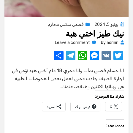
Posted
يونيو 5, 2024
قصص سكس محارم
نيك طيز اختي هبة
on
on
Leave a comment
by
admin
نيك
S
T
W
M
V
T
طيز
w
K
e
h
el
h
اختي
هبة
انا حسام قصتي بدأت وانا عمري 18 عام أختي هبه تؤمي في
ar
e
at
ss
it
اجازة الصيف جاءت عمتي لعمل بعض الفحوصات الطبية
e
gr
s
e
te
هي وبناتها الاثنين وهتقعد عندنا…
a
A
n
r
شارك هذا الموضوع:
m
p
g
X
فيس بوك
المزيد
p
er
معجب بهذه: