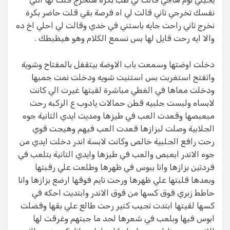
نفسك تخرجي تاني قالت لي اه فرصة بقي قلت حاضر بكرة
نخرج تاني راحت جايه باستني في خدي وقالت لي احلي اخ ده
والا ايه رحت قايل لها بس نسمع الكلام وهو هيظبطك .
دخلت اوضتها وسمعت باب الاوضة بيتقفل بالمفتاح وشوية
واتفتح استغربت بس استنيت شويه ودخلت نمت جمبها
ودخلت معاها في الغطي مباشرة لقيتها غيرت الي كانت
لابساه ولبست جلبيه قطن حمالات يادوب ع الركبه رحت
مبعبصها وقعدت العب في طيزها ومديت ايدي التانية جوه
الجلابية وصلت لبزازها قعدت العب فيهم وهيجت قوي
رحت رافع الجلبية خالص وكانت لابسة اندر دخلت ايدي من
جوه الاندر ابعبص والعب في طيزها وايدي التانية بتلعب في
فردتين بزازها وانا ببوس في ظهرها وطلعت علي رقبتها
وبعدها قلبتها علي ظهرها ورحت نايم فوقها ارضع بزازها وانا
حاطط زبري فوق كسها من فوق الاندر وابتديت احكه في
كسها لقيتها ابتدت تجيب كتير رحت طالع علي بقها وفضلت
ابوس فيها وبلعب في شعرها لحد ما جبتهم وغرقت لها