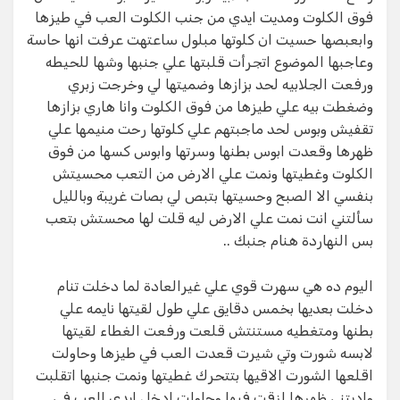
فوق الكلوت ومديت ايدي من جنب الكلوت العب في طيزها
وابعبصها حسيت ان كلوتها مبلول ساعتهت عرفت انها حاسة
وعاجبها الموضوع اتجرأت قلبتها علي جنبها وشها للحيطه
ورفعت الجلابيه لحد بزازها وضميتها لي وخرجت زبري
وضغطت بيه علي طيزها من فوق الكلوت وانا هاري بزازها
تقفيش وبوس لحد ماجبتهم علي كلوتها رحت منيمها علي
ظهرها وقعدت ابوس بطنها وسرتها وابوس كسها من فوق
الكلوت وغطيتها ونمت علي الارض من التعب محسيتش
بنفسي الا الصبح وحسيتها بتبص لي بصات غريبة وبالليل
سألتني انت نمت علي الارض ليه قلت لها محستش بتعب
بس النهاردة هنام جنبك ..
اليوم ده هي سهرت قوي علي غيرالعادة لما دخلت تنام
دخلت بعديها بخمس دقايق علي طول لقيتها نايمه علي
بطنها ومتغطيه مستنتش قلعت ورفعت الغطاء لقيتها
لابسه شورت وتي شيرت قعدت العب في طيزها وحاولت
اقلعها الشورت الاقيها بتتحرك غطيتها ونمت جنبها اتقلبت
واديتني ظهرها لزقت فيها وحاولت ادخل ايدي العب في