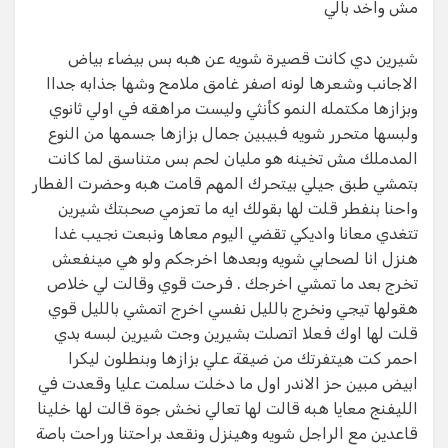
مش واخد بالي
شيرين دي كانت قصيرة شويه عن هبه بس بيضاء بياض
الاجانب وشعرها لونه اصفر غامق ملامح وشها جذابه جداا
وبزازها مكتمله النمو كأنثي وليست مراهقه في اولي ثانوي
ولبسها متحرر شويه فبيبين جمال بزازها جسمها من النوع
المدملك مش تخينه هو مليان لحم بس متناسق لما كانت
بتمشي طبق جيلي بيتحرك المهم قامت هبه وحضرت الفطار
واحنا بنفطر قلت لها بقولك ايه ما تعزمي صحبتك شيرين
تتغدي معانا واديكي تقضي اليوم معاها ونبعت نجيب غدا
هنزل انا لصحابي شويه وبعدها اخرجكم ولو هي مينفعش
تخرج بعد ما تمشي اخرجك . فرحت قوي وقالت لي خلاص
هقولها تيجي ونخرج بالليل نفسي اخرج اتمشي بالليل قوي
قلت لها اوك فعلا اتصلت بشيرين وجت شيرين لبسه بدي
احمر كت هيتفرتك من ضيقة علي بزازها وبنطلون ليكرا
ابيض مبين حز الاندر اول ما دخلت سلمت عليا وقعدت في
الليفنج معايا هبه قالت لها تعالي نخش جوة قالت لها خلينا
قاعدين مع الراجل شويه وهينزل ونقعد براحتنا وراحت باصة