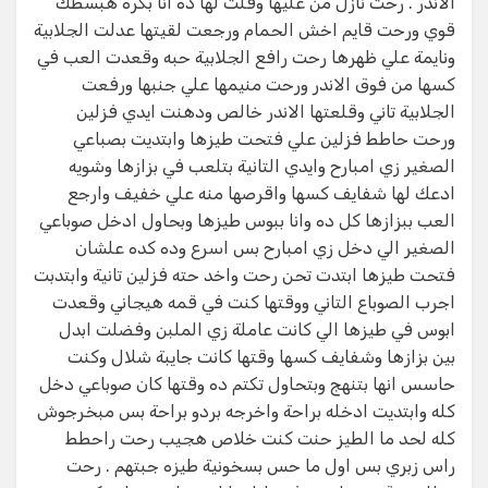
الاندر . رحت نازل من عليها وقلت لها ده انا بكره هبسطك
قوي ورحت قايم اخش الحمام ورجعت لقيتها عدلت الجلابية
ونايمة علي ظهرها رحت رافع الجلابية حبه وقعدت العب في
كسها من فوق الاندر ورحت منيمها علي جنبها ورفعت
الجلابية تاني وقلعتها الاندر خالص ودهنت ايدي فزلين
ورحت حاطط فزلين علي فتحت طيزها وابتديت بصباعي
الصغير زي امبارح وايدي التانية بتلعب في بزازها وشويه
ادعك لها شفايف كسها واقرصها منه علي خفيف وارجع
العب ببزازها كل ده وانا ببوس طيزها وبحاول ادخل صوباعي
الصغير الي دخل زي امبارح بس اسرع وده كده علشان
فتحت طيزها ابتدت تحن رحت واخد حته فزلين تانية وابتدبت
اجرب الصوباع التاني ووقتها كنت في قمه هيجاني وقعدت
ابوس في طيزها الي كانت عاملة زي الملبن وفضلت ابدل
بين بزازها وشفايف كسها وقتها كانت جايبة شلال وكنت
حاسس انها بتنهج وبتحاول تكتم ده وقتها كان صوباعي دخل
كله وابتديت ادخله براحة واخرجه بردو براحة بس مبخرجوش
كله لحد ما الطيز حنت كنت خلاص هجيب رحت راحطط
راس زبري بس اول ما حس بسخونية طيزه جبتهم . رحت