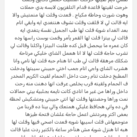
خرجت لقيتها قاعدة قدام التلفزيون لابسه بدي حملات
وهوت شورت وحاطة مكياج . قعدت وقلت لها منمتيش والا
ايه قالت لي لا قلقت وقلت نشوف هنتغدي ايه وابقي انام
بعد الغداء شوية قلت لها طب الجميل نفسة يتغدي ايه
قالت لي بيتزا قلت لها القمر يأمر وقمت بوست راسها وده
كان عمره ما بيحصل قبل كده طلبت البيتزا واكلنا وقالت لي
تشرب حاجة قلت لها لا انا هعمل الشاي خليكي مرتاحة
شكلك مرهقة قالت لي طب انا هنام حبه قلت لها نامي وانا
هشرب الشاي واجي انام جمب اختي حبيبتي سيبتها ودخلت
المطبخ دخلت تنام رحت داخل الحمام لقيت الكريم المخدر
ف الحمام ولقيته قرب يخلص عرفت انها دهنت منه رحت
داخل وراها من غير ما انادي كانت نايمه بجلبية بيتي حمالات
نمت وراها وحضنتها وقلت لها انتي حبيبتي ومتشكيش لحظة
في ده واني هحافظ عليكي همتعك والي بينا ده قربنا من
بعض اكتر ومردتش اعمل حاجة علشان فتحة طيزها
متوجعهاش قلت اسيبها شويه قعدت اصحي فيها وقلت لها
هبه انا هنزل شوية مش هتأخر ساعة بالكتير ردت عليا قالت