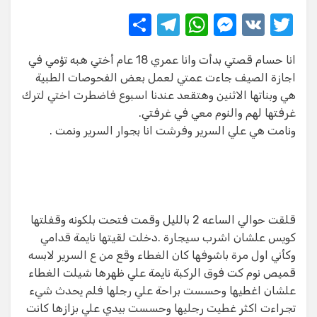
S
T
W
M
V
T
h
el
h
e
K
w
انا حسام قصتي بدأت وانا عمري 18 عام أختي هبه تؤمي في
ar
e
at
ss
it
اجازة الصيف جاءت عمتي لعمل بعض الفحوصات الطبية
e
gr
s
e
te
هي وبناتها الاثنين وهتقعد عندنا اسبوع فاضطرت اختي لترك
a
A
n
r
غرفتها لهم والنوم معي في غرفتي.
ونامت هي علي السرير وفرشت انا بجوار السرير ونمت .
m
p
g
p
er
قلقت حوالي الساعه 2 بالليل وقمت فتحت بلكونه وقفلتها
كويس علشان اشرب سيجارة .دخلت لقيتها نايمة قدامي
وكأني اول مرة باشوفها كان الغطاء وقع من ع السرير لابسه
قميص نوم كت فوق الركبة نايمة علي ظهرها شيلت الغطاء
علشان اغطيها وحسست براحة علي رجلها فلم يحدث شيء
تجراءت اكثر غطيت رجليها وحسست بيدي علي بزازها كانت