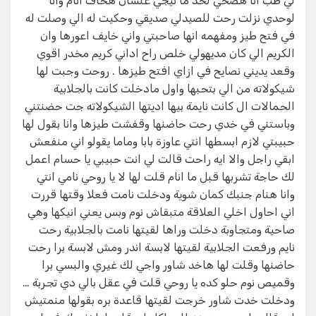
لي طب انا هصحي لحد ما تيجي علشان هخاف انام وانا
لوحدي نزلت رحت للصيدلي صديقي وحكيت له الي وصلت له
في فتح طيز ومفهمه انها صاحبتي واني خايف اعورها وان
الكريم الي كان مديهولي خلص راح اداني كريم مخدر اقوي
وقعد يديني نصايح في ازاي افتح طيزها . روحت وجبت لها
شيكولاته من الي بتحبها واول مادخلت كانت بالجلابية
الحمالات ال كانت نايمة بيها اديتها الشيكولاته جت حضنتني
وباستني في خدي رحت حاضنها وقفشت طيزها وانا بقول لها
حبيبتي لازم ابسطها انتي عاوزة بابا وماما يقولو اني منفعش
ابقي راجل والا ايه راحت قالت لي انت حبيبي يا حسام اعمل
لك حاجة تشربها قبل ما انام قلت لها لا يا روحي نامي انتي
وانا هنام جنبك كمان شوية ودخلت نامت فعلا وقتها قررت
اني احاول اخلي العلاقة متبقاش نوم وبس يعني انيكها وهي
صاحية ومتجاوبة دخلت وراها لقيتها نامت بالجلابية رحت
نايم ورفعت الجلابية لقيتها لابسة اندر ومش لابسة برا رحت
حاضنها وقلت لها هاخد شاور واجي لك غيري والبسي برا
وقميص نوم حلو كده يا روحي قلت في عقل بالي دي تجربة …
ودخلت خدت شاور خرجت لقيتها قاعدة بره بقولها منمتيش