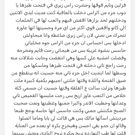
فزلين ونايم فوقها وحشرت راس زبري في فتحت طيزها يا
دوب جزء من الراس دخلت بالعافية كنت مديت ايدي الاتنين
ودخلتهم لحد بزازها اقفش فيهم والعب لها في الحلمات
الي كانو واقفين قوي اكتر من اي مرة وحسيتها انها عاوزة
تتحرك من تحتي لان راس زبري ضاغطه وانا مبحاولش
ادخلها بس احساس ان جزء من الراس جوه مخلياني
حاسس بنشوة غريبة بس من هيجاني رحت قايم ومخرجه
وفضلت امشيه علي كسها وهي انتفضت وجابت شلالات منه
رحت راجع تاني دخلته في فتحت طيزها وماسكها من
وسطها لما ابتديت اخل جزء تاني منه حسيت انه بيتقطع من
ضيق الفتحة واللذة وقتها خلتني اجيبهم بكمية كبيرة ملت
طيزها ونزلت سالت ع الفلقة وقتها حسيت ان جسمي كله
خلاص من التعب عاوز اريح بس رحت ملبسها القميص تاني
وعدلتها وحطيت الاندر والبرا جمبها وغطيتها ونمت صحيت
الصبح مكنتش جمبي وكنت حاسس انها حاسة بوجع طبعا
مرديتش اسألها مالك بس هي قالت لي بابا وماما اتصلوا
وقالو ان جدو بقي احسن وهيخرج بكرة او بعده من العناية
قلت لها طب النهاردة نريح وبكرة نروح النادي ونخش سينما