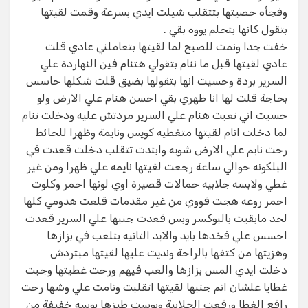
وفجأه حصيتها بتتقلب شيلت ايدي بسرعة وقمت لقيتها
بتقول كانها بتحلم يووه بقي .
خفت جدا ونمت للصبح لما لقيتها بتعاملني عادي قلت
عادي لقيتها قبل ما ننام بتقولي هتنام فين النهاردة علي
السرير بردة وحسيت انها بتقولها بضيق قلت شكلها حاسس
بحاجة قلت لها انا ظهري بقي احسن هنام علي الارض ولو
حسيت اني تعبت هنام علي السرير مردتش عليه ودخلت تنام
لما دخلت انام لقيتها متغطيه كويس ونايمة وظهرا للحائط
رحت نايم علي الارض شويه وابتدت تتقلب دخلت قعدت في
البلكونه حوالي ساعة رجعت لقيتها نايمه علي ظهرا ومن غير
غطي ولابسه جلابيه حمالات قصيرة اوي لونها احمر وكلوت
احمر روعه هجت قووي من غير مقدمات قلعت هدومي كلها
لحد مابقيت بالبوكسر وبس قعدت جنبها علي السرير قعدت
احسس علي فخدها بايد والايد التانيه بتلعب في بزازها
وهزيتها من كتفها بالراحة ونديت عليها لقيتها مبتردش
دخلت ايدي المس بزازها والعب فيهم ورحت غطيتها وجبت
غطايا علشان انم جنبها لقيتها اتقلبت ونامت علي وشها رحت
رافع الغطا ورفعت الجلابية وبوست طيزها بوسه خفيفة من