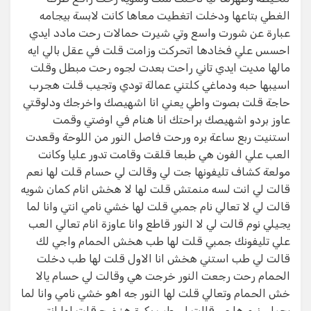
الغطي بتاعها ودخلت اتغطيت معاها كانت لابسة بيجامه
عبارة عن شورت واسع وتي شيرت حمالات رحت مادد ايدي
احسس علي فخادها اتحركت وزامت قلت في عقل بالي ايه
مالها مديت ايدي تاني راحت بعدت لجوه رحت مبطل وقلت
اسيبها حبه ودماغي كلتني عمالة تودي وتجيب قلت هجرب
حاجة قلت بصوت واطي يعني انا اشهيصك واخرجك ودلوقتي
عاوز بردو اشهيصك براحتك انا هنام في اوضتي وقمت
استنيت ربع ساعة بره ورحت فاصل النور من اللوحة وقعدت
العب علي الفون هي طبعا قلقت وقامت تدور عليا وكانت
مولعة كشاف تليفونها جت لي وقالت لي حسام قلت لها نعم
قالت لي انت لسه منمتش قلت لها لا هخش انام كمان شويه
قالت لي لا تعالي نام جمبي قلت لها خشي نامي انتي وانا لما
يجيلي نوم قالت لي لا النور قاطع وانا عاوزة انام تعالي العب
علي تليفونك جمبي قلت لها طب هخش الحمام واجي لك
قالت لي طب استني هخش انا الاول قلت لها طب دخلت
الحمام رحت رجعت النور خرجت هي وقالت لي حسام يالا
خش الحمام وتعالي قلت لها النور جه اهو خشي نامي وانا لما
يجيلي نوم هاجي قالت لي طب بكرة هنخرج قلت لها انتي