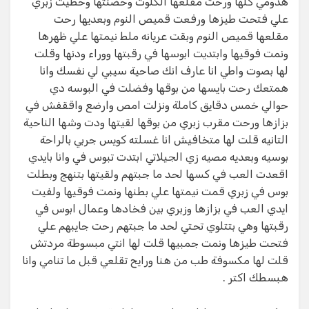
هدومي كلها ورحت مقلعها الكلوت وحضنتها وحطيت زبري
علي فتحت طيزها ورفعت قميص النوم وبعديها رحت
مقلعها قميص النوم وبقت عريانه ملط نيمتها علي ظهرها
ونمت فوقيها وابتديت ابوسها في رقبتها ووراء ودنها وقلت
لها بصوت واطي انا عارف انك صاحية سيبي لي نفسك وانا
همتعك رحت بايسها من بوقها وفضلت في البوسه دي
حوالي خمس دقايق كاملة ونزلت امص وارضع واققفش في
بزازها ورحت مقرب زبري من بوقها لقيتها ودت وشها الناحية
التانيه قلت لها متخافيش انا غسلته كويس جربي بالراحة
بوسيه وبعديه مصيه زي الجيلاتي ابتدت تبوس في وانا بايدي
اقعدت العب في كسها لحد ما جبتهم ولقيتها بتنهج وبطلت
بوس في زبري قمت نيمتها علي بطنها ونمت فوقيها ولفيت
ايدي العب في بزازها وزبري بين فخادها وعمال ابوس في
رقبتها وهي بتتلوي تحتي لحد ما جبتهم رحت جايبهم علي
فتحت طيزها ونمت جمبيها قلت لها انتي مبسوطة مردتش
قلت لها مكسوفة طب من هنا ورايح تقلعي قبل ما تنامي وانا
هبسطك اكتر .