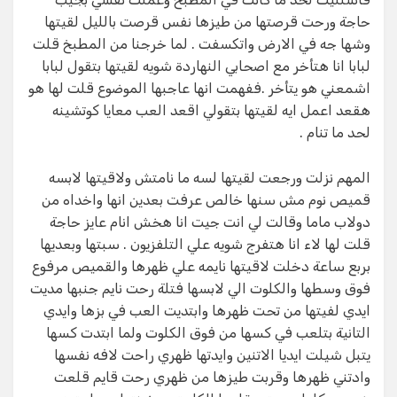
حاجة ورحت قرصتها من طيزها نفس قرصت بالليل لقيتها
وشها جه في الارض واتكسفت . لما خرجنا من المطبخ قلت
لبابا انا هتأخر مع اصحابي النهاردة شويه لقيتها بتقول لبابا
اشمعني هو يتأخر .ففهمت انها عاجبها الموضوع قلت لها هو
هقعد اعمل ايه لقيتها بتقولي اقعد العب معايا كوتشينه
لحد ما تنام .
المهم نزلت ورجعت لقيتها لسه ما نامتش ولاقيتها لابسه
قميص نوم مش سنها خالص عرفت بعدين انها واخداه من
دولاب ماما وقالت لي انت جيت انا هخش انام عايز حاجة
قلت لها لاء انا هتفرج شويه علي التلفزيون . سبتها وبعديها
بربع ساعة دخلت لاقيتها نايمه علي ظهرها والقميص مرفوع
فوق وسطها والكلوت الي لابسها فتلة رحت نايم جنبها مديت
ايدي لفيتها من تحت ظهرها وابتديت العب في بزها وايدي
التانية بتلعب في كسها من فوق الكلوت ولما ابتدت كسها
يتبل شيلت ايديا الاتنين وايدتها ظهري راحت لافه نفسها
وادتني ظهرها وقربت طيزها من ظهري رحت قايم قلعت