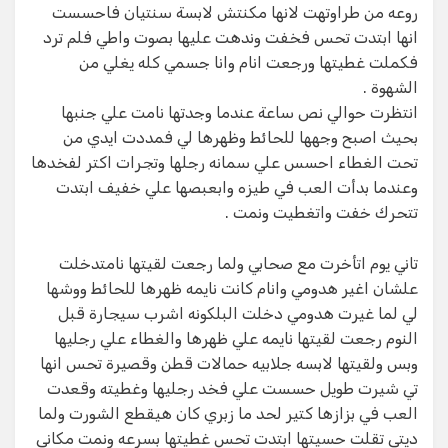
روعه من طراوتهت لانها مكنتش لابسة سنتيان فاحسست
انها ابتدت تحس فخفت وندهت عليها بصوت واطي فلم ترد
فكملت غطيتها ورجعت انام وانا جسمي كله يغلي من
الشهوة .
انتظرت حوالي نص ساعة عندما وجدتها نامت علي جنبها
بحيث اصبح وجهها للحائط وظهرها لي فمددت ايدي من
تحت الغطاء احسس علي سمانه رجلها وتجرات اكتر لفخدها
وعندما بدأت العب في طيزه وابعبصها علي خفيف ابتدت
تتحرك خفت واتغطيت ونمت .
تاني يوم اتأخرت مع صحابي ولما رجعت لقيتها نامتدخلت
علشان اغير هدومي وانام كانت نايمه ظهرها للحائط ووشها
لي لما غيرت هدومي دخلت البلكونه اشرب سيجارة قبل
النوم رجعت لقيتها نايمه علي ظهرها والغطاء علي رجليها
وبس ولقيتها لابسه جلابيه حمالات قطن وقصيرة تحس انها
تي شيرت طويل حسست علي فخد رجليها وغطيته وقعدت
العب في بزازها كتير لحد ما زبري كان هيقطع الشورت ولما
ديتي تقلت حسيتها ابتدت تحس غطيتها بسرعه ونمت مكاني