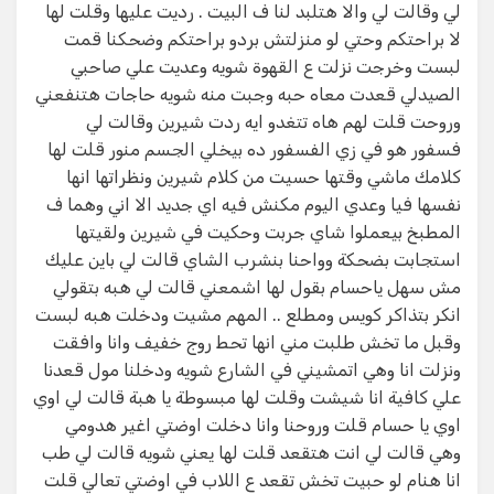
لي وقالت لي والا هتلبد لنا ف البيت . رديت عليها وقلت لها
لا براحتكم وحتي لو منزلتش بردو براحتكم وضحكنا قمت
لبست وخرجت نزلت ع القهوة شويه وعديت علي صاحبي
الصيدلي قعدت معاه حبه وجبت منه شويه حاجات هتنفعني
وروحت قلت لهم هاه تتغدو ايه ردت شيرين وقالت لي
فسفور هو في زي الفسفور ده بيخلي الجسم منور قلت لها
كلامك ماشي وقتها حسيت من كلام شيرين ونظراتها انها
نفسها فيا وعدي اليوم مكنش فيه اي جديد الا اني وهما ف
المطبخ بيعملوا شاي جربت وحكيت في شيرين ولقيتها
استجابت بضحكة وواحنا بنشرب الشاي قالت لي باين عليك
مش سهل ياحسام بقول لها اشمعني قالت لي هبه بتقولي
انكر بتذاكر كويس ومطلع .. المهم مشيت ودخلت هبه لبست
وقبل ما تخش طلبت مني انها تحط روج خفيف وانا وافقت
ونزلت انا وهي اتمشيني في الشارع شويه ودخلنا مول قعدنا
علي كافية انا شيشت وقلت لها مبسوطة يا هبة قالت لي اوي
اوي يا حسام قلت وروحنا وانا دخلت اوضتي اغير هدومي
وهي قالت لي انت هتقعد قلت لها يعني شويه قالت لي طب
انا هنام لو حبيت تخش تقعد ع اللاب في اوضتي تعالي قلت