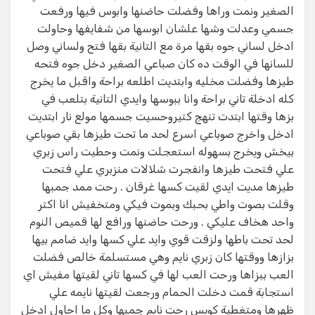
الصغير ونمت وراها وفضلت حاضنها وابوس فيها ورفعت
جسمي وعدلت وشها علشان ابوسها من شفايفها وحاولت
ادخل لساني جوه بقها مرة مع التانية بقها فتح ولساني وصل
للسانها في الوقت ده كان صباعي الصغير دخل جوه فتحه
طيزها وفضلت مخليه وابتديت اطلعه براحة واقبل ما يخرج
كله ادخلة تاني براحة وانا ببوسها وايدي التانية بتلعب في
بزها وقتها ابتدت تنهج كتيروحسيت جسمها مولع نار ابتديت
ادخل واخرج صوباعي اسرع لحد ما تحت طيزها بقي صوباعي
بيخش ويخرج بسهوله استعجلت ونمت وحطيت راس زبري
علي فتحت طيزها وانفجرت شلالات منزبري علي فتحت
طيزها مديت ايدي لقيت كسها غرقان . رحت ممد جمبها
وقلت بصوت واطي بحبك وبموت فيكي ومتخفيش انا اكتر
واحد هخاف عليكي . ورحت حاضنها ورافع لها قميص النوم
لحد تحت باطها ولزقت قوي وايد علي كسها وايد ضامم بيها
بزازها ووقتها كان زبري نايم وهي مستسلمة خالص فضلت
العب ببزاها ورحت العب لها في كسها تاني لقيتها مفيش اي
استجابة قمت دخلت الحمام ورجعت لقيتها نايمه علي
ظهرها ومتغطية كويس رحت نايم جمبها وكل ما احاول ادخل