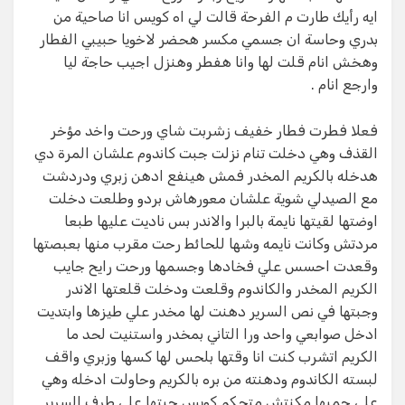
ايه رأيك طارت م الفرحة قالت لي اه كويس انا صاحية من
بدري وحاسة ان جسمي مكسر هحضر لاخويا حبيبي الفطار
وهخش انام قلت لها وانا هفطر وهنزل اجيب حاجة ليا
وارجع انام .
فعلا فطرت فطار خفيف زشربت شاي ورحت واخد مؤخر
القذف وهي دخلت تنام نزلت جبت كاندوم علشان المرة دي
هدخله بالكريم المخدر فمش هينفع ادهن زبري ودردشت
مع الصيدلي شوية علشان معورهاش بردو وطلعت دخلت
اوضتها لقيتها نايمة بالبرا والاندر بس ناديت عليها طبعا
مردتش وكانت نايمه وشها للحائط رحت مقرب منها بعبصتها
وقعدت احسس علي فخادها وجسمها ورحت رايح جايب
الكريم المخدر والكاندوم وقلعت ودخلت قلعتها الاندر
وجبتها في نص السرير دهنت لها مخدر علي طيزها وابتديت
ادخل صوابعي واحد ورا التاني بمخدر واستنيت لحد ما
الكريم اتشرب كنت انا وقتها بلحس لها كسها وزبري واقف
لبسته الكاندوم ودهنته من بره بالكريم وحاولت ادخله وهي
علي جمبها مكنتش متحكم كويس جبتها علي طرف السرير