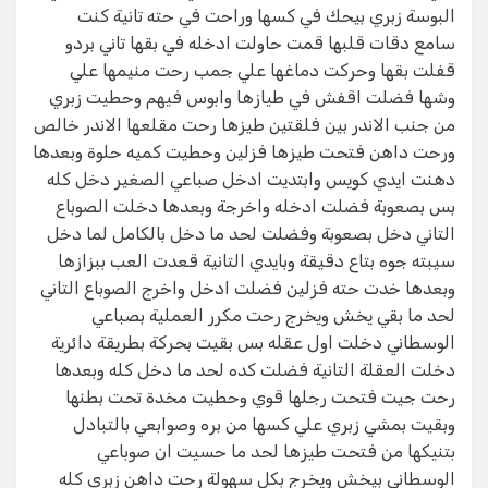
البوسة زبري بيحك في كسها وراحت في حته تانية كنت
سامع دقات قلبها قمت حاولت ادخله في بقها تاني بردو
قفلت بقها وحركت دماغها علي جمب رحت منيمها علي
وشها فضلت اقفش في طيازها وابوس فيهم وحطيت زبري
من جنب الاندر بين فلقتين طيزها رحت مقلعها الاندر خالص
ورحت داهن فتحت طيزها فزلين وحطيت كميه حلوة وبعدها
دهنت ايدي كويس وابتديت ادخل صباعي الصغير دخل كله
بس بصعوبة فضلت ادخله واخرجة وبعدها دخلت الصوباع
التاني دخل بصعوبة وفضلت لحد ما دخل بالكامل لما دخل
سيبته جوه بتاع دقيقة وبايدي التانية قعدت العب ببزازها
وبعدها خدت حته فزلين فضلت ادخل واخرج الصوباع التاني
لحد ما بقي يخش ويخرج رحت مكرر العملية بصباعي
الوسطاني دخلت اول عقله بس بقيت بحركة بطريقة دائرية
دخلت العقلة التانية فضلت كده لحد ما دخل كله وبعدها
رحت جيت فتحت رجلها قوي وحطيت مخدة تحت بطنها
وبقيت بمشي زبري علي كسها من بره وصوابعي بالتبادل
بتنيكها من فتحت طيزها لحد ما حسيت ان صوباعي
الوسطاني بيخش ويخرج بكل سهولة رحت داهن زبري كله