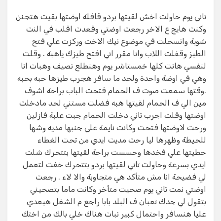
تاني يوم حاولت اخش لقيتها بردو قافلة اوضتها بقيت هتجنن
وكنت هايج ع الاخر رجعت اوضتي وقعدت اقلب في النت
شوية وانسحلت في موضوع نيك الاخت وركزت علي فتح
الطيز وقفلت اللاب وانا مقرر اني افتح طيزك ياهبة . وقلت
لنفسي هانت كلها خمستاشر يوم وهنطلع نصيف وهبات انا
وهي في اوضة واحدة ولحد ما سافر هجرب طيزها حبه بحبه
.وقتها سمعت صوت ف الحمام فتحت الباب براحة اشوف
مين الي ف الحمام لقيتها هبه فضلت مستني لحد مادخلت
اوضتها وقلت اجرب تاني دخلت الحمام جبت علبة فازلين
ورحت لاوضتها فتحت وكانت نايمة علي جنبها مديه وشها
للحيطة وظهرها ليا رحت مديت ايدي من تحت الغطاء
حطيتها علي فخدها وحسست براحة لقيتها بتتحرك شلت
ايدي بسرعة وحاولت تاني لقيتها بردو بتتحرك خفت لتعمل
لي فضيحة انا مش متأكد هي متجاوبة والا لاء . رجعت
اوضتي نمت تاني يوم صحيت متأخر وكانت ماما بتصحيني
بتقول لي جدك تعبان ف البلد بابا راجع م الشغل هيعدي
عليا هنسافر واحتمال كبير نبات هناك خلي بالك من اختك