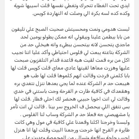
ايدي تحت الغطاء تتحرك وتغطي نفسها قلت اسيبها شوية
وكده كده لسه بكرة الي وصلت له النهاردة كويس.
لبست هدومي ونمت ومحسيتش صحيت الصبح علي تليفون
من بابا بيطمن علينا وبيقولي انه ممكن يطولو يومين لحد
ماجدي يتحسن لانه بيتحسن ببطيء وانه هيخلي حد من
الشركة بتاعته يبعت لي فلوس احتياطي وأكد عليا اننا نجيب
اكل من بره قمت لقيت هبه قاعدة قدام التلفزيون صبحت
عليها وهزرت معاها لقيتها عادي معاي قلت كويس قلت لها
بابا كلمني فردت وقالت انهم كلموها قلت لها طب هو
هيبعت حد م الشركة عنده لما يجي بعدها ننزل نتغدي بره
وهقعدك في كافية طارت م الفرحة وجت باستني في خدي
وقالت لي انت اخويا حبيبي هحضر لك احلي فطار .قلت لها
بس نتفق اللي بيحصل ف الخروج سر بينا . قالت لي انت تأمر
يا مشهيصني جه فعلا حد م الشركة وساب لنا الفلوس .
ولبسنا وخرجنا اكلنا وقعدنا علي كافية في مول وهي كانت
طايرة م الفرح انها خرجت ورجعنا البيت وقلت لها انا هنزل
اجيب حاجة ساقعة وتسالي من المحمصة وعديت علي