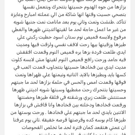
بزازها من جوه الهدوم حسيتها بتتحرك وبتعمل نفسها
بتصحي حسيت وقتها انها شاكة من الي عملته امبارح وعايزة
تتأكد .طنشت ونمت وتاني يوم بعد مانامت نمت جنبها شويه
من غير ما اعمل حاجة لحد ما لقيتهااتديتني ظهرها والغطي
مرفوع ولابسه قميص نوم ستان اسود حطيت ركبتي علي
طيزها وزقيتها بيها رحت لافف نفسي ولزقت فيها ومديت
ايدي طلعت فردة بزها بره قميص النوم وقعدت اققفش
فيه جامد ورحت رافع قميص النوم لقيتها مش لابسه كلوت
مديت ايدي بين فخادها حسيتها بتتجاوب قعدت العب في
كسها بايد وبطيزها بالايد التانيه ونيمتها علي ظهراها ونمت
فوقها وقعدت امص والحس في حلمة بزازها لحد ما جبتهم
وحسيتها بتتحرك رحت مغطيها وسبتها شويه اديتني ظهرها
مستنتش طلعت زبري ورشقته في فلقة طيزها وحضنتها
ورفعت فخادها ودخلته بين فخادها وانا قافش في بزازها
الاتنين بايدي لحد ما جبتهم علي فخادها . ورحت بوستها من
طيزها كام بوسه كده وقرصتها قرصه خفيفة .تاني يوم عرفنا
ان عمتي هتقعد كمان فترة لحد ما تخلص الفحوصات
فاستنيت لحد ما كانت في المطبخ وعملت نفسي بجيب