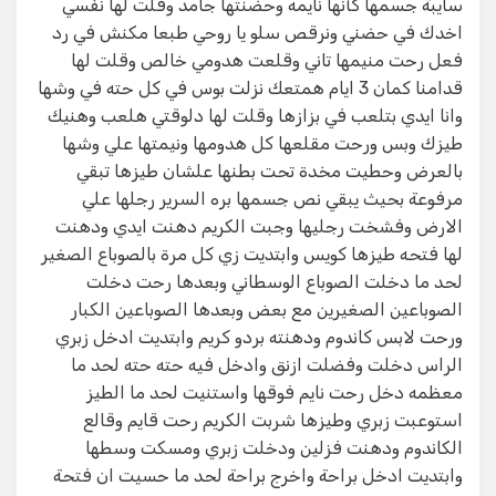
سايبة جسمها كأنها نايمه وحضنتها جامد وقلت لها نفسي
اخدك في حضني ونرقص سلو يا روحي طبعا مكنش في رد
فعل رحت منيمها تاني وقلعت هدومي خالص وقلت لها
قدامنا كمان 3 ايام همتعك نزلت بوس في كل حته في وشها
وانا ايدي بتلعب في بزازها وقلت لها دلوقتي هلعب وهنيك
طيزك وبس ورحت مقلعها كل هدومها ونيمتها علي وشها
بالعرض وحطيت مخدة تحت بطنها علشان طيزها تبقي
مرفوعة بحيث يبقي نص جسمها بره السرير رجلها علي
الارض وفشخت رجليها وجبت الكريم دهنت ايدي ودهنت
لها فتحه طيزها كويس وابتديت زي كل مرة بالصوباع الصغير
لحد ما دخلت الصوباع الوسطاني وبعدها رحت دخلت
الصوباعين الصغيرين مع بعض وبعدها الصوباعين الكبار
ورحت لابس كاندوم ودهنته بردو كريم وابتديت ادخل زبري
الراس دخلت وفضلت ازنق وادخل فيه حته حته لحد ما
معظمه دخل رحت نايم فوقها واستنيت لحد ما الطيز
استوعبت زبري وطيزها شربت الكريم رحت قايم وقالع
الكاندوم ودهنت فزلين ودخلت زبري ومسكت وسطها
وابتديت ادخل براحة واخرج براحة لحد ما حسيت ان فتحة