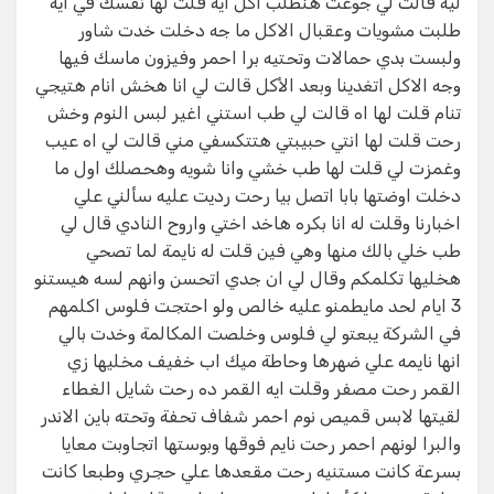
ليه قالت لي جوعت هنطلب اكل ايه قلت لها نفسك في ايه
طلبت مشويات وعقبال الاكل ما جه دخلت خدت شاور
ولبست بدي حمالات وتحتيه برا احمر وفيزون ماسك فيها
وجه الاكل اتغدينا وبعد الأكل قالت لي انا هخش انام هتيجي
تنام قلت لها اه قالت لي طب استني اغير لبس النوم وخش
رحت قلت لها انتي حبيبتي هتتكسفي مني قالت لي اه عيب
وغمزت لي قلت لها طب خشي وانا شويه وهحصلك اول ما
دخلت اوضتها بابا اتصل بيا رحت رديت عليه سألني علي
اخبارنا وقلت له انا بكره هاخد اختي واروح النادي قال لي
طب خلي بالك منها وهي فين قلت له نايمة لما تصحي
هخليها تكلمكم وقال لي ان جدي اتحسن وانهم لسه هيستنو
3 ايام لحد مايطمنو عليه خالص ولو احتجت فلوس اكلمهم
في الشركة يبعتو لي فلوس وخلصت المكالمة وخدت بالي
انها نايمه علي ضهرها وحاطة ميك اب خفيف مخليها زي
القمر رحت مصفر وقلت ايه القمر ده رحت شايل الغطاء
لقيتها لابس قميص نوم احمر شفاف تحفة وتحته باين الاندر
والبرا لونهم احمر رحت نايم فوقها وبوستها اتجاوبت معايا
بسرعة كانت مستنيه رحت مقعدها علي حجري وطبعا كانت