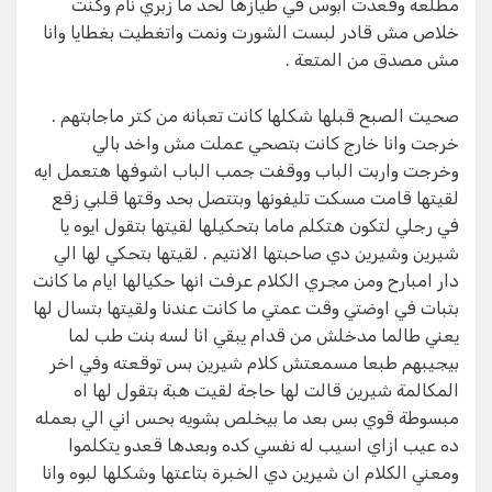
مطلعه وقعدت ابوس في طيازها لحد ما زبري نام وكنت
خلاص مش قادر لبست الشورت ونمت واتغطيت بغطايا وانا
مش مصدق من المتعة .
صحيت الصبح قبلها شكلها كانت تعبانه من كتر ماجابتهم .
خرجت وانا خارج كانت بتصحي عملت مش واخد بالي
وخرجت واربت الباب ووقفت جمب الباب اشوفها هتعمل ايه
لقيتها قامت مسكت تليفونها وبتتصل بحد وقتها قلبي زقع
في رجلي لتكون هتكلم ماما بتحكيلها لقيتها بتقول ايوه يا
شيرين وشيرين دي صاحبتها الانتيم . لقيتها بتحكي لها الي
دار امبارح ومن مجري الكلام عرفت انها حكيالها ايام ما كانت
بتبات في اوضتي وقت عمتي ما كانت عندنا ولقيتها بتسال لها
يعني طالما مدخلش من قدام يبقي انا لسه بنت طب لما
بيجيبهم طبعا مسمعتش كلام شيرين بس توقعته وفي اخر
المكالمة شيرين قالت لها حاجة لقيت هبة بتقول لها اه
مبسوطة قوي بس بعد ما بيخلص بشويه بحس اني الي بعمله
ده عيب ازاي اسيب له نفسي كده وبعدها قعدو يتكلموا
ومعني الكلام ان شيرين دي الخبرة بتاعتها وشكلها لبوه وانا