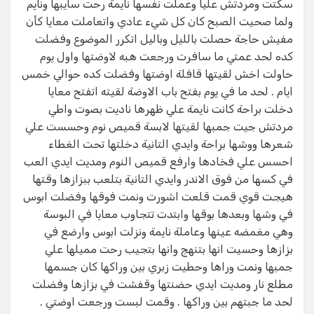
سكتت ومردتش عليا وعملت نفسها نايمة رحت سايبها ونايم
ولما صحيت الصبح كان كل شيء عادي واتعاملت معايا كأن
مفيش حاجة حصلت بالليل وباليل اتكرر الموضوع وفضلت
كده لحد عمتي ما سافرت ورجعت هبه لاوضتها واول يوم
حاولت اخش لقيتها قافلة اوضتها وفضلت كده حوالي خمس
ايام . لحد ما في يوم بفتح باب الاوضة لقيته اتفتح معايا
دخلت براحة كانت نايمة علي ظهرها ناديت بصوت واطي
مردتش جيت جمبها لقيتها لابسة قميص نوم وحسست علي
شعرها ووشها براحة وايدي التانية دخلتها تحت الغطاء
احسس علي فخادها وارفع قميص النوم ومديت ايدي العب
في كسها من فوق الاندر وايدي التانية بتلعب ببزازها وقتها
هيجت قوي قمت قلعت اشورت ونمت فوقها وفضلت ابوس
في وشها وبعدها بوقها وابتدت تتجاوب معايا في البوسة
وهي مغمضه عينها وعاملة نايمة ونزلت ابوس وارضع في
بزازها وحسيت انها بتنهج وانها بتجيب رحت مميلها علي
جمبها ونمت وراها وحطيت زبري بين وراكها كان جسمها
مطلع نار ومديت ايدي حضنتها وقفشت في بزازها وفضلت
لحد ما جبتهم بين وراكها . وقمت لبست ورجعت اوضتي .