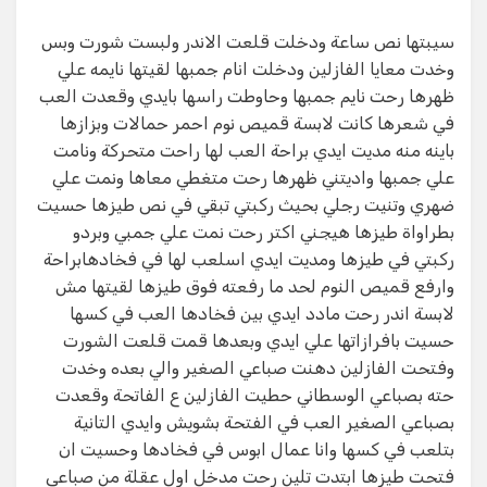
سيبتها نص ساعة ودخلت قلعت الاندر ولبست شورت وبس
وخدت معايا الفازلين ودخلت انام جمبها لقيتها نايمه علي
ظهرها رحت نايم جمبها وحاوطت راسها بايدي وقعدت العب
في شعرها كانت لابسة قميص نوم احمر حمالات وبزازها
باينه منه مديت ايدي براحة العب لها راحت متحركة ونامت
علي جمبها واديتني ظهرها رحت متغطي معاها ونمت علي
ضهري وتنيت رجلي بحيث ركبتي تبقي في نص طيزها حسيت
بطراواة طيزها هيجني اكتر رحت نمت علي جمبي وبردو
ركبتي في طيزها ومديت ايدي اسلعب لها في فخادهابراحة
وارفع قميص النوم لحد ما رفعته فوق طيزها لقيتها مش
لابسة اندر رحت مادد ايدي بين فخادها العب في كسها
حسيت بافرازاتها علي ايدي وبعدها قمت قلعت الشورت
وفتحت الفازلين دهنت صباعي الصغير والي بعده وخدت
حته بصباعي الوسطاني حطيت الفازلين ع الفاتحة وقعدت
بصباعي الصغير العب في الفتحة بشويش وايدي التانية
بتلعب في كسها وانا عمال ابوس في فخادها وحسيت ان
فتحت طيزها ابتدت تلين رحت مدخل اول عقلة من صباعي