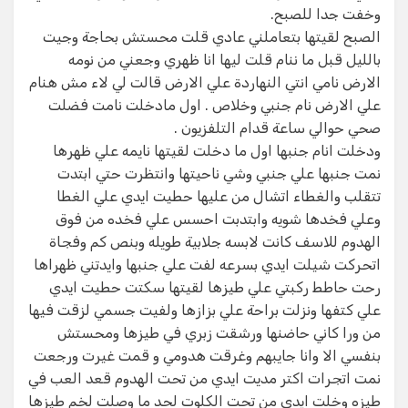
وخفت جدا للصبح.
الصبح لقيتها بتعاملني عادي قلت محستش بحاجة وجيت
بالليل قبل ما ننام قلت ليها انا ظهري وجعني من نومه
الارض نامي انتي النهاردة علي الارض قالت لي لاء مش هنام
علي الارض نام جنبي وخلاص . اول مادخلت نامت فضلت
صحي حوالي ساعة قدام التلفزيون .
ودخلت انام جنبها اول ما دخلت لقيتها نايمه علي ظهرها
نمت جنبها علي جنبي وشي ناحيتها وانتظرت حتي ابتدت
تتقلب والغطاء اتشال من عليها حطيت ايدي علي الغطا
وعلي فخدها شويه وابتدبت احسس علي فخده من فوق
الهدوم للاسف كانت لابسه جلابية طويله وبنص كم وفجاة
اتحركت شيلت ايدي بسرعه لفت علي جنبها وايدتني ظهراها
رحت حاطط ركبتي علي طيزها لقيتها سكتت حطيت ايدي
علي كتفها ونزلت براحة علي بزازها ولفيت جسمي لزقت فيها
من ورا كاني حاضنها ورشقت زبري في طيزها ومحستش
بنفسي الا وانا جايبهم وغرقت هدومي و قمت غيرت ورجعت
نمت اتجرات اكتر مديت ايدي من تحت الهدوم قعد العب في
طيزه وخلت ايدي من تحت الكلوت لحد ما وصلت لخم طيزها