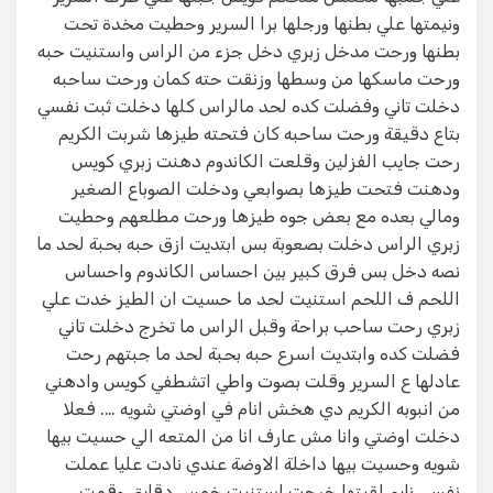
ونيمتها علي بطنها ورجلها برا السرير وحطيت مخدة تحت
بطنها ورحت مدخل زبري دخل جزء من الراس واستنيت حبه
ورحت ماسكها من وسطها وزنقت حته كمان ورحت ساحبه
دخلت تاني وفضلت كده لحد مالراس كلها دخلت ثبت نفسي
بتاع دقيقة ورحت ساحبه كان فتحته طيزها شربت الكريم
رحت جايب الفزلين وقلعت الكاندوم دهنت زبري كويس
ودهنت فتحت طيزها بصوابعي ودخلت الصوباع الصغير
ومالي بعده مع بعض جوه طيزها ورحت مطلعهم وحطيت
زبري الراس دخلت بصعوبة بس ابتديت ازق حبه بحبة لحد ما
نصه دخل بس فرق كبير بين احساس الكاندوم واحساس
اللحم ف اللحم استنيت لحد ما حسيت ان الطيز خدت علي
زبري رحت ساحب براحة وقبل الراس ما تخرج دخلت تاني
فضلت كده وابتديت اسرع حبه بحبة لحد ما جبتهم رحت
عادلها ع السرير وقلت بصوت واطي اتشطفي كويس وادهني
من انبوبه الكريم دي هخش انام في اوضتي شويه …. فعلا
دخلت اوضتي وانا مش عارف انا من المتعه الي حسيت بيها
شويه وحسيت بيها داخلة الاوضة عندي نادت عليا عملت
نفسي نايم لقيتها خرجت استنيت خمس دقايق وقمت