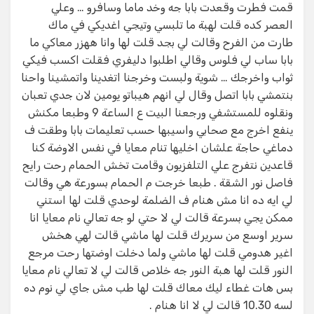
قمت فطرت وقعدت بابا جه وخد ماما وسافرو … وعلي
العصر كده قلت لهبة ما تلبسي وتيجي اغديكي في ماك
طارت من الفرح وقالت لي بجد قلت لها وانا ههزر معاكي ما
بابا ساب لي فلوس وقالي اطلبوا دليفري فقلت اكسب فيكي
ثواب واخرجك … شوية ولبست وخرجنا اتغدينا واتمشينا واحنا
بنتمشي بابا اتصل وقال لي انهم هيباتو يومين لان جدي تعبان
ونقلوه للمستشفي ورجعنا البيت ع الساعة 9 وطبعا مكنش
ينفع اخرج مع صحابي واسيبها حسب تعليمات بابا وطقت ف
دماغي حاجة علشان اخليها تنام معايا في نفس الاوضة كنا
قاعدين نتفرج علي التلفزيون وقامت تخش الحمام رحت رايح
فاصل نور الشقة . طبعا خرجت م الحمام بسورعة هي وقالت
لي ايه ده انا مش هنام ف الضلمة لوحدي قلت لها استني
ممكن يجي بسرعة قالت لي لا حتي لو جه تعالي نام معايا انا
سرير اوسع من سريرك قلت لها ماشي قالت لهي هخش
اغير هدومي قلت لها ماشي ولما دخلت اوضتها رحت مرجع
النور قلت لها هبة النور جه خلاص قالت لي لا تعالي نام معايا
بس هات غطاء ليك معاك قلت لها طب مش جاي لي نوم ده
لسه 10.30 قالت لي لا انا هنام .