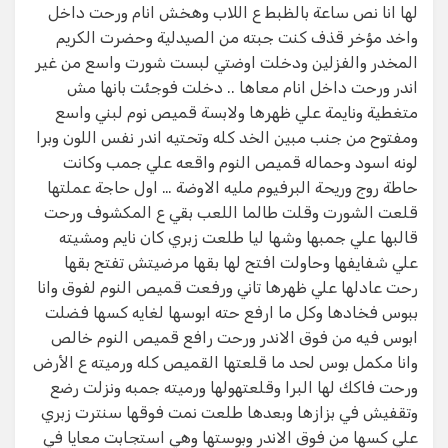
لها انا نص ساعة بالظبط ع اللاب وهخش انام ورحت داخل
واخد مؤخر قذف كنت جبته من الصيدلية وحضرت الكريم
المخدر والفزلين ودخلت اوضتي لبست شورت واسع من غير
اندر ورحت داخل انام معاها .. دخلت فوجئت بانها مش
متغطية ونايمة علي ظهرها ولابسة قميص نوم لبني واسع
ومفتوح من جنب مبين الخد كله وتحتيه اندر نفس اللون وبرا
لونه اسود وحماله قميص النوم واقعه علي جمب وكانت
حاطة روج وريحة البرفيوم مليه الاوضة … اول حاجة عملتها
قلعت الشورت وقلت طالما اللعب بقي ع المكشوف ورحت
قالبها علي جمبها وشها ليا طلعت زبري كان نايم ومشيته
علي شفايفها وحاولت افتح لها بقها مرضيتش تفتح بقها
رحت عادلها علي ظهرها تاني ورفعت قميص النوم لفوق وانا
ببوس فخادها وكل ما ارفع حته ابوسها لغايه كسها فضلت
ابوس فيه من فوق الاندر ورحت رافع قميص النوم خالص
وانا مكمل بوس لحد ما قلعتها القميص كله ورميته ع الأرض
ورحت فاكك لها البرا وقلعتهولها ورميته جمبه ونزلت رضع
وتقفيش في بزازها وبعدها طلعت نمت فوقها سنترت زبري
علي كسها من فوق الاندر وبوستها وهي استجابت معايا في