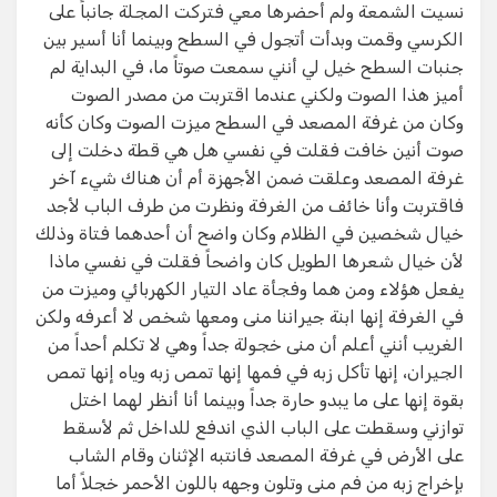
نسيت الشمعة ولم أحضرها معي فتركت المجلة جانباً على
الكرسي وقمت وبدأت أتجول في السطح وبينما أنا أسير بين
جنبات السطح خيل لي أنني سمعت صوتاً ما، في البداية لم
أميز هذا الصوت ولكني عندما اقتربت من مصدر الصوت
وكان من غرفة المصعد في السطح ميزت الصوت وكان كأنه
صوت أنين خافت فقلت في نفسي هل هي قطة دخلت إلى
غرفة المصعد وعلقت ضمن الأجهزة أم أن هناك شيء آخر
فاقتربت وأنا خائف من الغرفة ونظرت من طرف الباب لأجد
خيال شخصين في الظلام وكان واضح أن أحدهما فتاة وذلك
لأن خيال شعرها الطويل كان واضحاً فقلت في نفسي ماذا
يفعل هؤلاء ومن هما وفجأة عاد التيار الكهربائي وميزت من
في الغرفة إنها ابنة جيراننا منى ومعها شخص لا أعرفه ولكن
الغريب أنني أعلم أن منى خجولة جداً وهي لا تكلم أحداً من
الجيران، إنها تأكل زبه في فمها إنها تمص زبه وياه إنها تمص
بقوة إنها على ما يبدو حارة جداً وبينما أنا أنظر لهما اختل
توازني وسقطت على الباب الذي اندفع للداخل ثم لأسقط
على الأرض في غرفة المصعد فانتبه الإثنان وقام الشاب
بإخراج زبه من فم منى وتلون وجهه باللون الأحمر خجلاً أما