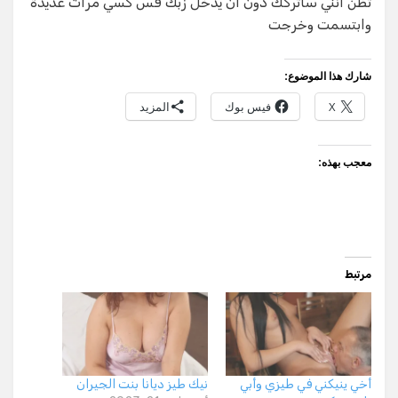
تظن أنني سأتركك دون أن يدخل زبك فس كسي مرات عديدة
وابتسمت وخرجت
شارك هذا الموضوع:
X
فيس بوك
المزيد
معجب بهذه:
مرتبط
أخي ينيكني في طيزي وأبي
نيك طيز ديانا بنت الجيران