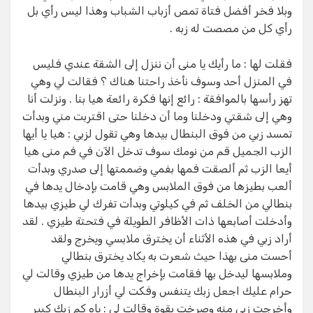
وبلا فخر أفضل فتاة تمص أزباب الشباب وهذا ليس رأي بل
رأي كل من مصصت له زبه .
فقلت لها : ما رأيك يا منى أن ننزل إلى الشقة عندي فليس
في المنزل أحد وسوف نأخذ راحتنا هناك ؟ فقالت لي وهي
تهز رأسها بالموافقة : رائع إنها فكرة رائعة هيا بنا . ونزلت أنا
وهي إلى شقتي ودخلنا وما أن دخلنا حتى اقتربت مني وبدأت
تمسد زبي من فوق البنطال بيدها وهي تقول لزبي : هيا يا أيها
الزب الجميل قم من نومك سوف تدخل الآن في فم منى هيا
أيعا الزب ثم ألصقت فمها بفمي وضممتها إلى صدري وبدأت
ألعب بطيزها من فوق الملابس وهي قامت بإدخال يدها في
بنطالي من الخلف ثم في كيلوتي وبدأت تفرك لي طيزي بيدها
وأدخلت أصابعها ذات الأظافر الطويلة في فتحتة طيزي . لقد
أراد زبي في هذه الأثناء أن يخترق ملابسي ويخرج ولقد
أحست منى بهذا حيث شعرت به يكاد يخترق بنطالي
وملابسها ليدخل بها فقامت بإخراج يدها من طيزي وقالت لي
حرام عليك اجعل زبك يتنفس وفكت لي أزرار البنطال
وأخرجت زبي منه وصرخت بقوة وقالت لي : ياه كم زبك كبير