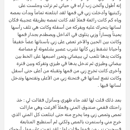
إنه أطول وأثخن زب أراه في حياتي ثم نزلت وجلست على
ركبتيها وأدخلت زبي في فمها لقد ابتلعته تماماً وبدأت بمصه
وياه كم كانت رائعة فعلاً لقد كانت تمصه بطريقة عجيبة فكان
لسانها يتحرك عليه ويفركه من أسفله وكانت هي تلف رأسها
يميناً ويساراً وزبي يتلوى في الداخل ويصطدم بجدار فمها
وكانت بين الحين والآخر تعض على زبي بأسنانها عضاً خفيفاً
وأحيانا تشفط زبي كأنها تشرب عصير بشلمونة أو مصاصة
وكانت يدها تلعب لي ببيضاتي وتمرر اصبعها على الخط بين
بيضاتي وطيزي ثم تدخل يدها في طيزي وتفركه وبين فترة
وأخرى كانت تخرج زبي من فمها وتقبله من أعلى حتى أسفل
وكانت تضع لسانها في فتحتة زبي من الأعلى وتفتحها وتدخل
لسانها فيها .
بعد ذلك قلت لها لقد جاء ظهري وسأنزل فقالت لي : خذ
راحتك ففمي صندوق المني وفعلاً أفرغت وهي مازالت
تمص وتمص زبي وما يخرج منه حتى ابتلعت كل المني الذي
خرج مني واستمرت بالمص ولكني لم أستطيع المتابعة
فسحبت زبي من فمها وقلت لها : لقد تعبت على مهل أرجوكِ