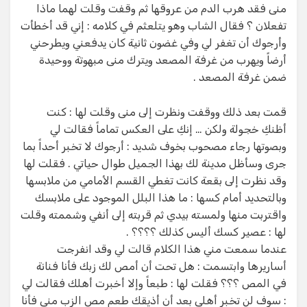
منى فقد هرب الدم من عروقها ثم وقفت وقلت لهما ماذا
تفعلان ؟ فقال الشاب وهو يتلعثم في كلامه : إني قد أخطأت
وأرجوك أن تغفر لي وفي غضون ثانية كان يدفعني ويطرحني
أرضاً ويهرب من غرفة المصعد ويترك منى مبهوتة ووحيدة
ضمن غرفة المصعد .
قمت بعد ذلك ووقفت ونظرت إلى منى وقلت لها : كنت
أظنكِ خجولة ولكن … إنكِ على العكس تماماً فقالت لي
وبصوتها رجاء مصحوب بخوف شديد : أرجوك لا تخبر أحداً بما
جرى وسأظل مدينة لك بهذا الجميل طوال حياتي . فقلت لها
وقد نظرت إلى بقعة كانت تغطي القسم الأمامي من ملابسها
وبالتحديد أمام كسها : ما هذا البلل الموجود على ملابسك
واقتربت منها ولمسته بيدي ثم قربته إلى أنفي وشممته وقلت
لها : عصير كسك أليس كذلك ؟؟؟؟ .
عندما سمعت مني هذا الكلام قالت لي وقد انفرجت
أساريرها وابتسمت : هل تحت أن أمص لك زبك فأنا فنانة
في المص ؟؟؟ فقلت لها : طبعاً وإلا أخبرت أهلك فقالت لي
: سوف لن تخبر أهلي بعد أن أذيقك طعم مص الزب مني فأنا