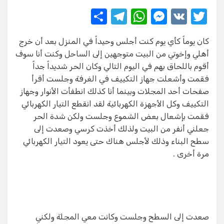
S
T
W
M
V
T
h
el
h
e
K
w
كان يوماً كأي يوم كنت أجلس وحيداً في المنزل بعد أن خرج
ar
e
at
ss
it
أهلي وإخوتي من البيت متوجهين إلى الساحل وكنت أنا سوف
e
gr
s
e
te
أقوم باللحاق بهم في اليوم التالي وكان الحر شديداً جداً
a
A
n
r
فقمت وأشعلت جهاز التكييف في الغرفة وجلست أقرأ
صفحات أحد المجلات وبينما أنا كذلك انطفأت الأنوار وجهاز
m
p
g
التكييف وكل الأجهزة الكهربائية لقد انقطع التيار الكهربائي
p
er
فقمت بإشعال بعض الشموع وجلست ولكن شدة الحر
جعلني أنفر من البيت ولذلك أخذت كرسي وصعدت إلى
سطح البناء وذلك لأجلس هناك حتى يعود التيار الكهربائي
مرة أخرى .
صعدت إلى السطح وجلست وكانت معي المجلة ولكني