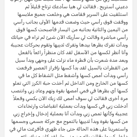
دعيني أستريح . فقالت لي هيا سأدعك ترتاح قليلاً ثم
استلقيت على السرير فقامت هي وخلعت جميع ملابسها
ووقفت فوق رأسي حيث وضعت قدمها الأولى بجانب رأسي
من اليمين والثانية بجانبه من اليسار فأصبحت كسها فوق
رأسي مباشرة وقالت لي سأريك الآن شيئ لم تراه في حياتك
وبدأت تفرك بظرها بيدها وتفرك ثدييها وتقوم بحركات عجيبة
وأنا أنظر لكسها من الأسفل لقد كان منظراً رائعاً بالفعل
وبعد مدة شعرت بأن قطرة ماء نزلت على وجهي وبدأ سيل
من القطرات بالسيل لقد بدأ كسها بإفراز العصير فرفعت
رأسي وبدأت أمص كسها وأشفط مثل الشفاط كل ما في
كسها من الخارج ومن الداخل ثم أخذت حبة الكرز التي تعلو
كسها أي بظرها في فمي أمصها بقوة ونهم وعاد زبي وانتصب
مرة أخرى فقالت لي سوف أمص لك زبك الآن بكسي وفعلاً
أدخلت زبي في كسها وبدأت بعملية انقباضات وارتخاءات
عجيبة وكأنها تمص زبي وبدأت أنا بعملية إدخال وإخراج زبي
من كسها بقوة وبدأ ثدييها بالتموج مع حركة جسمي وجسمها
واستمرينا على هذه الحالة حتى جاء ظهري فأفرغت مائي في
داخل كسها وقالت ياله من مني حار لقد كان منيك رائع .