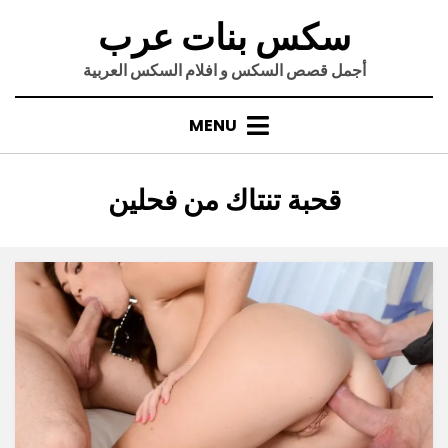
Ski
سكس بنات عرب
t
conten
أجمل قصص السكس و افلام السكس العربية
MENU
:
الوسم
قحبة تنتاك من فحلين