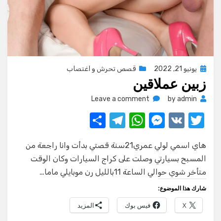
Posted
يونيو 21, 2022
قصص تحرش و اغتصاب
زبين عملاقين
on
on
Leave a comment
by
admin
زبين
S
T
W
M
V
T
عملاقين
h
el
h
e
K
w
هاي اسمي لولي عمري21سنة قصتي بدأت وانا راجعة من
ar
e
at
ss
it
المسبح بسيارتي وصلت على كراج السيارات وكان الوقت
e
gr
s
e
te
متأخر شوي حوالي الساعة 11بالليل رن موبايلي ماما…
a
A
n
r
شارك هذا الموضوع:
m
p
g
X
فيس بوك
المزيد
p
er