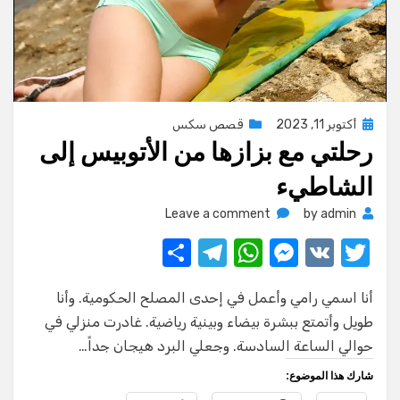
Posted
أكتوبر 11, 2023
قصص سكس
رحلتي مع بزازها من الأتوبيس إلى
on
الشاطيء
on
Leave a comment
by
admin
رحلتي
S
T
W
M
V
T
مع
w
K
e
h
el
h
بزازها
من
أنا اسمي رامي وأعمل في إحدى المصلح الحكومية. وأنا
ar
e
at
ss
it
الأتوبيس
طويل وأتمتع ببشرة بيضاء وبينية رياضية. غادرت منزلي في
e
gr
s
e
te
إلى
حوالي الساعة السادسة. وجعلي البرد هيجان جداً…
الشاطيء
a
A
n
r
شارك هذا الموضوع:
m
p
g