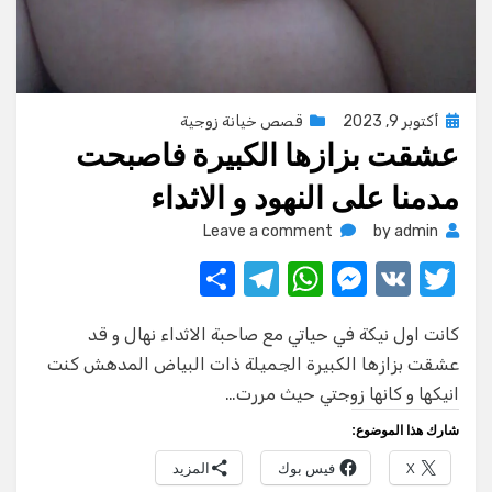
Posted
أكتوبر 9, 2023
قصص خيانة زوجية
عشقت بزازها الكبيرة فاصبحت
on
مدمنا على النهود و الاثداء
on
Leave a comment
by
admin
عشقت
S
T
W
M
V
T
بزازها
w
K
e
h
el
h
الكبيرة
فاصبحت
كانت اول نيكة في حياتي مع صاحبة الاثداء نهال و قد
ar
e
at
ss
it
مدمنا
عشقت بزازها الكبيرة الجميلة ذات البياض المدهش كنت
e
gr
s
e
te
على
انيكها و كانها زوجتي حيث مررت…
النهود
a
A
n
r
و
شارك هذا الموضوع:
m
p
g
الاثداء
X
فيس بوك
المزيد
p
er