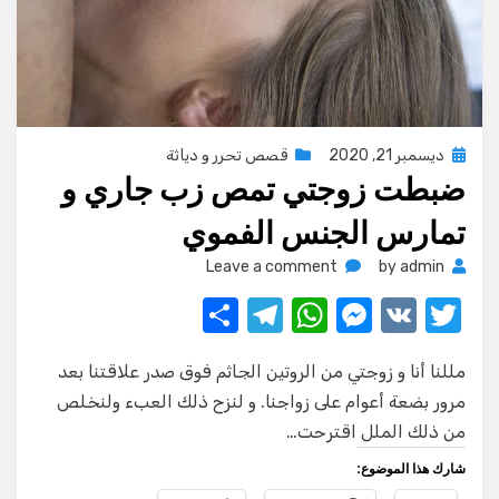
Posted
ديسمبر 21, 2020
قصص تحرر و دياثة
ضبطت زوجتي تمص زب جاري و
on
تمارس الجنس الفموي
on
Leave a comment
by
admin
ضبطت
S
T
W
M
V
T
زوجتي
w
K
e
h
el
h
تمص
زب
مللنا أنا و زوجتي من الروتين الجاثم فوق صدر علاقتنا بعد
ar
e
at
ss
it
جاري
مرور بضعة أعوام على زواجنا. و لنزح ذلك العبء ولنخلص
e
gr
s
e
te
و
من ذلك الملل اقترحت…
تمارس
a
A
n
r
الجنس
شارك هذا الموضوع:
m
p
g
الفموي