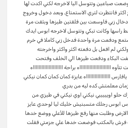
وضعت صباعين وتتوسل اليا لاخرجه لكني اكدت لها
 اكثر فانتظرت لتري الاستمتاع, وبعد دخول وخروج
دخال زبي فاوسعت بين فلقتين طيزها وبثقت مرة
ط راسها وكانت تبكي وتتوسل لاخرجه ابوس ايدك
ستمع ودفعت مرة واحدة فدخل زبي كاملا في خرم
ي لم افعل بل دفعته اكثر واكثر واخرجته
ها واوقفت البكاء ودفعت طيزها الي الخلف وفتحت
 ااااااااااااااااااااااه براحة اااااااااااااااااااااه
 يافارس اااااااااااااااااه عايزة كمان كمان كمان نيكني
مان معلمتش كده ليه من بدري
 حلو اويييييي نيكني اوي نيكني في طيزي من
رس ابوس رجلك متسبنيش خليك ليا لوحدي عايز
الارض وطلبت منها رفع طيزها للأعلي ووضع خدها
اك فرش بالمكتب فوضعت خدها علي جزمتي فقلت