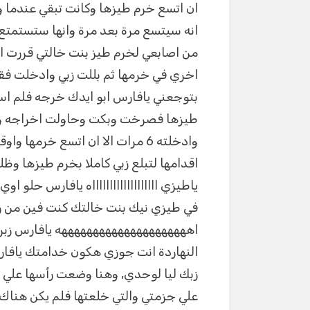
ان اتسع خرم طيزها وكانت تبقي عندما 
انه سيتسع مرة بعد مرة وانها ستستمتع
من اصابعي لخرم طيز بنت خالتي قررت ا
اخري في خرمها ثم بللت زبي وادخلت فق
بتوجعني يافارس ابو ايدك خرجه فلم ا
طيزها فصرخت وبكت وحاولت اخراجه ولكن
وادخلته 6 مرات الا ان اتسع خرم
اقدامها لتبلع زبي كاملا بخرم طيزها وظلت تتأوه
ياطيزي اااااااااااااااااااه يافارس حلو اوي
في طيزي نيك بنت خالتك كنت فين من ز
اهههههههههههههههههههههه يافارس زبرك
النهاردة انت جوزي هكون خدامتك يافا
زبك ليا لوحدي, وهنا وضعت رأسها علي 
علي جزمتي والتي خلعتها فلم يكن هن