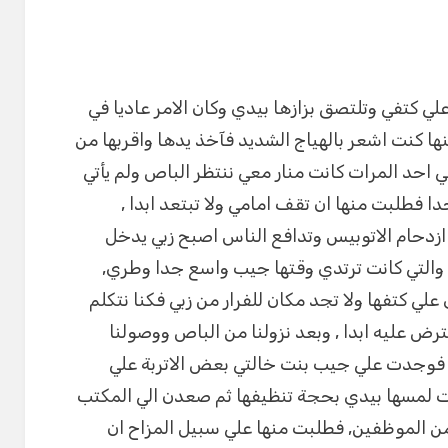
ي كتفي وتلتصق بزازها بيدي وكان الامر عاديا في
 كنت اشعر بالهياج الشديد فآخذ يدها واقربها من
ي احد المرات كانت منار معي ننتظر الباص ولم يأتي
 فطلبت منها ان تقف امامي ولا تبتعد ابدا ,
زدحام الاتوبيس وتدافع الناس اصبح زبي يدخل
ة والتي كانت ترتدي وقتها جيب واسع جدا وطري,
لي كتفها ولا تجد مكان للفرار من زبي فكنا نتكلم
ض عليه ابدا , وبعد نزولنا من الباص ووصولنا
ه فوجدت علي جيب بنت خالتي بعض الاتربة علي
لمسها بيدي بحجة تنظيفها ثم صعدن الي المكتب
ن الموظفين, فطلبت منها علي سبيل المزاح ان