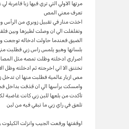
مرتها الاولي التي تري فيها زبا فاعربة لي
تعرف معني المص
اخذت منار في تقبيل زوبري من الرأس وحت
وتغلغلت الي ان وصلت لطيزها وبين فلق
الضيق فعندما حاولت ادخاله توجعت وا
بلسانها وهيو يلمس راس زبي فطلبت منه
اصراري ادخلته وظلت تمصه مثل المصاص
تختنق الا اني اخرجته ثم ادخلته وظل
مص ازبار عالمية فطلبت منها ان تدخل ز
وامسكت برأسها الي ان قذفت بداخل فمها
تأكدت من بلعها للبن زبي كانت غاضبة ل
تلعق في راي زبي ما تبقي فيه من لبن
اوقفتها ورفعت الجيب وانزلت الكيلوت و