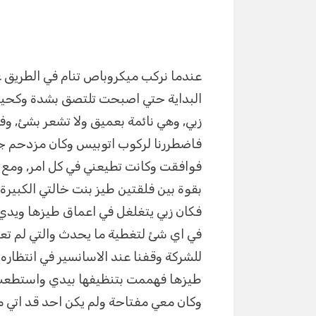
عندما نركب ميكروباص تنام في الطريق عل
البداية حتي اصبحت تلتصق بشدة وكحينها
زبي, وهي نائمة بعميق ولا تشعر بشئ, وف
فاضطررنا لركوب اتوبيس وكان مزدحم جدا
فوافقت وكانت تطيعني في كل امر, ومع ا
بقوة بين فلقتين طيز بنت خالتي الكبير
فكان زبي يتغلغل في اعماق طيزها ويدي ع
في اي شئ لتغطية ما يحدث والتي لم تعتر
للشركة وقفنا عند الاسانسير في انتظار
طيزها فهممت بتنظيفها بيدي واستطعت 
وكان معي مفتاحة ولم يكن احد قد اتي م