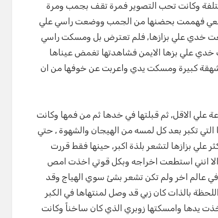
تلفة وكانت تحب التصوير فمرة تقف بجمب ومرة
ر معي فهممت بحضنها من الجمب ووضعت راسي علي
ت خدي علي بزازها, فلم تعترض بل ومسكت راسي
 خدي علي بزها الايمن فشاهدتها تغمض عيناها
هقة كبيرة ومسكت يدي واعربت عن خوفها من ان
اعة علي الاقل, ثم قبلتها في خدها ثم من فمها وكانت
 التي تكبر بعد كل لمسه من الهيجان والشهوة , حتي
 علي بزازها لتشعر بلذة اكبر, حينها فقط قررت
 الا انني استطعت اخراجه وبكل قوتي اخذت امص
ي عالم اخر ولم تكن تشعر بشئ سوي الهياج وقد
للحظة بالذات كان زبي قد وصل لمنتهاها في الكبر
خذت يدها وامسكتها زوبري الذي كان ساخناً وكانت