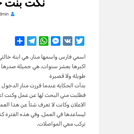
نكت بنت خ
dmin
S
T
W
M
V
T
h
el
h
e
K
w
اسمي فارس واسمها منار, هي ابنة خالتي 
ar
e
at
ss
it
اكبرها بعشر سنوات, هي جميلة صدرها كب
e
gr
s
e
te
طويلة ولا قصيرة
a
A
n
r
بدأت الحكاية عندما قررت منار الدخول 
m
p
g
فطلبت مني البحث لها عن عمل وكنت اع
p
er
الاعلان وكانت لا تعرف شئاً عن هذا الع
ليساعدها في العمل, وفي هذه الفترة كن
تركب معي المواصلات,