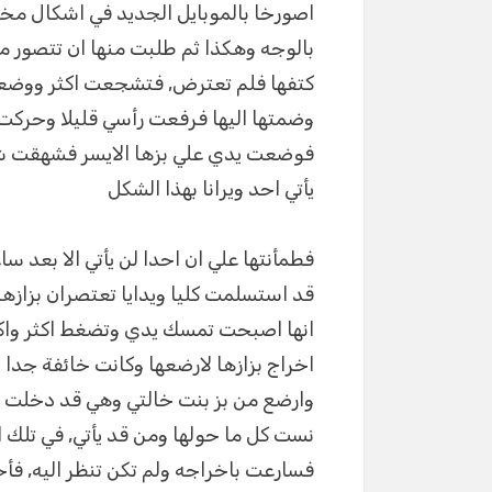
اصورخا بالموبايل الجديد في اشكال مخ
بالوجه وهكذا ثم طلبت منها ان تتصو
كتفها فلم تعترض, فتشجعت اكثر ووضع
وضمتها اليها فرفعت رأسي قليلا وحركت
فوضعت يدي علي بزها الايسر فشهقت ش
يأتي احد ويرانا بهذا الشكل
فطمأنتها علي ان احدا لن يأتي الا بعد س
قد استسلمت كليا ويدايا تعتصران بزازها
انها اصبحت تمسك يدي وتضغط اكثر واكثر
اخراج بزازها لارضعها وكانت خائفة جدا
وارضع من بز بنت خالتي وهي قد دخلت ف
نست كل ما حولها ومن قد يأتي, في تلك ا
فسارعت باخراجه ولم تكن تنظر اليه, فأ