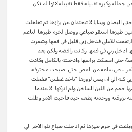
 عن جماله وكبره تقبيله فقط تقبيله لانها لم تكن
ي البضان ويدايا لا تبعتدان عن بزازها ثم تغلغلت
تين طيزها استقر صباعي ووصل لخرم طيزها الناعم
رتفعت للأعلي فدخل زبي قليل في فمها وشعرت
ا ادخل زبي في فمها وكانت رافضه ولكن بعد
ة حتي امسكت براسها وادخلته بالكامل وكادت
 الامر لنص ساعة من المص حتي اصبحت محترفة
بي كله الي ان يصل لزورها “تاخد غطس” ففعلت
 حمم من اللبن الساخن ولم اتركها الا عندما
كنه تزوقته ووجدته بطعم جيد فاحبت الامر وظلت
بثقت في خرم طيزها ثم ادخلت صباع تلو الاخر الي