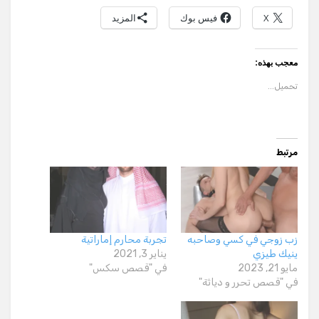
X
فيس بوك
المزيد
معجب بهذه:
تحميل...
مرتبط
زب زوجي في كسي وصاحبه
تجربة محارم إماراتية
ينيك طيزي
يناير 3, 2021
مايو 21, 2023
في "قصص سكس"
في "قصص تحرر و دياثة"