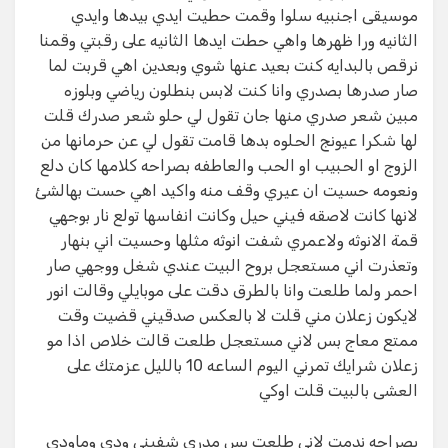
موسيقى اجنبيه سلوا وقمت حطيت ايدي بيدها وايدي
الثانيه ورا ظهرها واهي حطت ايدها الثانيه على رقبتي وقمنا
نرقص بالبدايه كنت بعيد عنها شوي وبعدين اهي قربت لما
صار صدرها بصدري وانا كنت لابس بنطلون رياضي وبلوزه
مبين شعر صدري منها جان تقول لي حلو شعر صدرك قلت
لها شكرا عيونج الحلوه بدها قامت تقول لي عن حرمانها من
الزوج او الحبيب او الحب والعاطفه بصراحه كلامها كان دلع
ونعومه حسيت ان عيري وقف منه واكيد اهي حست بهالشئ
لانها كانت لاصقه فيني حيل وكانت انفاسها تولع نار بوجهي
قمة الانوثه ولاعمري شفت انوثه مثلها وحسيت اني بنهار
وتعذرت اني مستعجل بروح البيت عندي شغل ووجهي صار
احمر ولما طلعت وانا بالطرق دقت على موبايلي وقالت انور
لايكون زعلان مني قلت لا بالعكس صدقيني قضيت وقت
ممتع معاج بس لاني مستعجل طلعت قالت خلاص اذا مو
زعلان شرايك تمرني اليوم الساعه 10 بالليل عزمتك على
العشى بالبيت قلت اوكي
بصراحه ندمت لاني طلعت بس مدري شفيني ودي وماودي