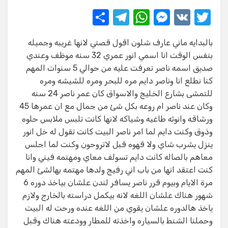
S
T
W
M
V
T
h
el
h
e
K
w
بالبدايه ماني عارف شلون اقول قصتي لانها غريبه وجميله
ar
e
at
ss
it
بنفس الوقت انا اسمي انور عمري 32 سنه موظف وعندي
e
gr
s
e
te
صديق اسمه ناصر تعرفت عليه من حوالي 5 سنوات المهم
a
A
n
r
كنا نطلع انا وناصر دايم مره للبحر ومره للشيشه ومره
للتمشى بشارع الخليج والاسواق كان عمر ناصر 24 سنه
m
p
g
وكان عند ناصر ام روعه بكل شئ من جمال مع ان عمرها 45
p
er
ورشاقه وانوثه طاغيه وشياكه لانها كانت تلبس ملابس حلوه
وذوق وكنت دايم لما امر ناصر البيت كانت تقول له خل انور
ينزل يشرب شاي ولا قهوه قبل لاتروحون وكنت لما اجلس
معاهم بالصاله كانت دايم تسولف معاي ومهتمه فيني وانا
كنت اعتقد انها من باب اني رفيج ولدها مهتمه بهالشئ المهم
مرة الايام وبيوم قرر ناصر يسافر لندن علشان بياخذ دوره 6
شهور هناك علشان اللغه لانه بيكمل دراسته بالخارج ولازم
ياخذ هالدوره علشان يقوي من اللغه عنده ورحت له البيت
وحملنا الشنط بالسياره واخذته للمطار وودعته هناك وقبل