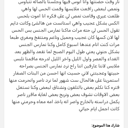
نار وقت حضنتها وانا ابوس فيها وجلسنا بالصاله نتباوس
ونمص لبعض رافعت ملابسها وقمت الحس لها واهي
طلعت عيري وقامت تمص لي على فكره انا اموت بلحس
الكس بشكل عجيب واهي استانست من هالشئ وكانت دايم
تقول الحس لي حته مرات ماكنا نمارس الجنس بس الحس
لها لان كسها كان عجيب وجميل وناعم ومنتفخ ومغري طبعا
مرات كنت انام عندها اسبوع كامل وكنا نمارس الجنس
بشكل جنوني يعني طول اليوم الصبح لما نقعد والظهر بعد
الغداء والعصر واول الليل واخر الليل لدرجه ماقمنا نلبس
ملابس لاننا عارفين اننا راح نرد نمارس الجنس بصراحه
حبيتها وعجبتني لاني حسيت انها احسن من البنات الصغار
استمرينا على هالحال ست شهور لما نرد ناصر وانحرمت منها
فتره كنا نكلم بعض بالتلفون ونشتاق لبعض وكنا نستغل
بعض الاوقات نشوف بعض ونريح بعض لغاية ماقرر ناصر
يكمل دراسته بالخارج واصر انه ياخذ امه معاه وحرمني منها
كانت اجمل ايام حياتي
شارك هذا الموضوع: