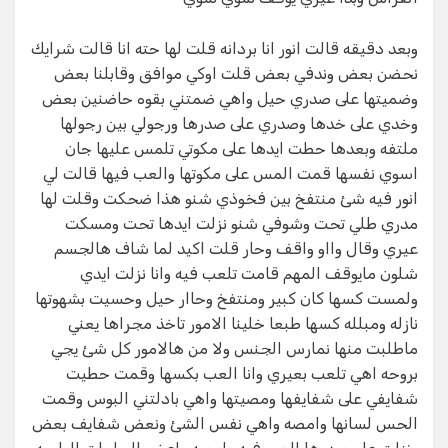
وبعد دقيقه قالت انور انا بردانه قلت لها حته انا قالت شرايك
نحضن بعض وندفي بعض قلت اوكي موافق وقابلنا بعض
وضميتها على صدري حيل واهي ضمتني بقوه حاضنين بعض
وخدي على خدها وصدري على صدرها ورجولي بين رجولها
ملتفه وبعدها حطت ايدها على مكوتي تلمس عليها جان
اسوي نفسها قمت المس على مكوتها والعب فيها قالت لي
انور فيه شئ منتفخ بين فخوذي شنو هذا ضحكت وقلت لها
مدري طلي تحت وشوفي شنو نزلت ايدها تحت ومسكت
عيري وقال وااو واقف وحار قلت اكيد لما شاف هالجسم
شلون مايوقف المهم قامت تلعب فيه وانا نزلت ايدي
ولمست كسها كان كبير ومنتفخ وحاار حيل وحسيت بشهوتها
نازله ومبلله كسها طبعا خلينا الامور تاخذ مجراها يعني
ماطلبت منها نمارس الجنس ولا من هالامور كل شئ يجي
بروحه اهي تلعب بعيري وانا العب بكسها وقمت حطيت
شفايفي على شفايفها ومصيتها واهي بادلتني البوس وقمت
الحس لسانها وامصه واهي نفس الشئ ونعض شفايف بعض