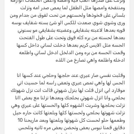
ونزلت على صدرها العب فيه وامصه واعض الحلمات الوارمه
ومنتفخه وامصها مثل الطفل لما يمص صدر امه ونزلت
بلساني على فخوذها ولحستهم من تحت لفوق من جدام ومن
ورى وشوي شوي صعدت للكس الو شئ بسته شفايف بوسه
قويه بعدها لاعبته بشفايفي وعضيته بشفايفي مو بسنوني
بعدها لحسته من بره كله فوق وتحت على طول الفتحت
الحسه مثل الايس كريم بعدها دخلت لساني داخل كسها
وقمت الحسه من بره ومن الدلخل ادخل لساني واطلعه
ادخله واطلعه واهي تصارخ من اللذه
وقلبت نفسي صار عيري عند حلجها وحلجي عند كسها انا
الحس لها واهي تمص عيري وتعض راسه لما حسيت اني
موقارد ابي انزل قلت لها بنزل شهوتي قالت انت نزل شهوتك
بحلجي وانا انزل شهوتي بحلجك وبعدها نزلنا مع بعض اانا
نزلت بحلجها وشربت الشهوه كلها والحستها على عيري وهي
نزلت شهوتها بحلجي ولحستها كلها وبلعتها كانت حاره حيل
وطعمها حلو لحست كل شهوتها وبلعتها وبعد ماريحنا 10
دقايق قمنا نبوس بعض ونحضن بعض مره ثانيه ونلحس