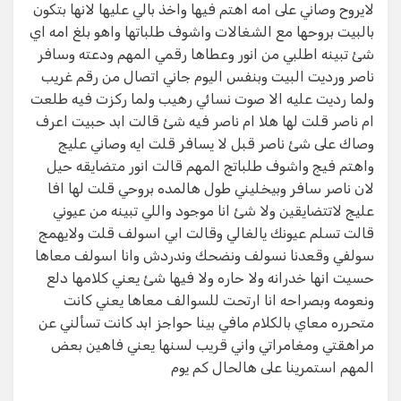
لايروح وصاني على امه اهتم فيها واخذ بالي عليها لانها بتكون
بالبيت بروحها مع الشغالات واشوف طلباتها واهو بلغ امه اي
شئ تبينه اطلبي من انور وعطاها رقمي المهم ودعته وسافر
ناصر ورديت البيت وبنفس اليوم جاني اتصال من رقم غريب
ولما رديت عليه الا صوت نسائي رهيب ولما ركزت فيه طلعت
ام ناصر قلت لها هلا ام ناصر فيه شئ قالت ابد حبيت اعرف
وصاك على شئ ناصر قبل لا يسافر قلت ايه وصاني عليج
واهتم فيج واشوف طلباتج المهم قالت انور متضايقه حيل
لان ناصر سافر وبيخليني طول هالمده بروحي قلت لها افا
عليج لاتتضايقين ولا شئ انا موجود واللي تبينه من عيوني
قالت تسلم عيونك يالغالي وقالت ابي اسولف قلت ولايهمج
سولفي وقعدنا نسولف ونضحك وندردش وانا اسولف معاها
حسيت انها خدرانه ولا حاره ولا فيها شئ يعني كلامها دلع
ونعومه وبصراحه انا ارتحت للسوالف معاها يعني كانت
متحرره معاي بالكلام مافي بينا حواجز ابد كانت تسألني عن
مراهقتي ومغامراتي واني قريب لسنها يعني فاهين بعض
المهم استمرينا على هالحال كم يوم