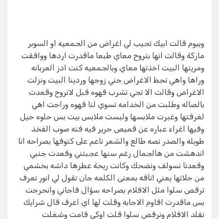
وبيوم قالت ابيك تجيب لي اغراض من الجمعيه او السوبر
ماركة وقالت انها بتروح معاي طبعا ماقدرت اردها ووافقت
ومريتها البيت اخذتها معاي وبالجمعيه كنت ادز العربانه
وراها واهي تحط الاغراض جني زوجها وردينا البيت ونزلت
الاغراض وقالت الا تجي تشرب قهوه قبل لاتروح وقعدت
بالصاله وطلبت من الخدامه تسوي لنا قهوه وراحت اهي
لغرفتها وغيرت ملابسها ولبست ملابس بيت بس حلوه حيل
وفيها اغراء عباره عن قميص حرير فيه فته صوب الفخذ
طويله والصدر نصه طالع والشعر ناعم على كتوفها بصراحه انا
اندهشت من هالجمال رغم سنها عجبتني وقعدت جنبي
وقعدنا نسولف ونضحك وكانت ريحة عطرها داشه بخشمي
من حلاتها يعني اناقه بمعنى الكلمه جان تقول لي انور تعرف
ترقص سلوا مثل الافلام بصراحه سؤال فاجاني وانحرجت
بس ماقدرت اقاوم الاجابه وقلت لها اي اعرف قال شرايك
نقلد الافلام ونرقص سلوا قلت اوكي قامت وشغلت