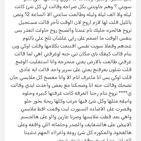
سويتي ؟ وهم جاوبتني بكل صراحه وقالت لي كل شئ كانت
ليله ولا الف ليله وليله وطالعت ساعتي الا الساعه 12 ونص
بالليل قلت لها لازم اروح لان الوقت تأخر قالت مستحيل
تروح هالحزه خليك نام عندنا والصبح روح حاولت اتعذر بس
بنفس الوقت ما اصمم على رايي علشان تلح علي بالنوم
عندهم وفعلا سويت نفسي اقتنعت بكلامها وقلت اوكي وين
بنام قالت كيفك باي مكان تبي حته لوغرفتي اهي لما قالت
غرفتي طالعت بالارض يعني منحرجه وانا استغليت الوضع
قلت شلون بغرفتج يعني على سرير واحد قالت ايه عادي
قلت اوكي بس انا ماعرف انام الا وانا مفصخ كل ملابسي جان
تضحك وقالت حته انا وضحكنا مع بعض واخذت ايدي وقالت
ي**** نروح ننام رحنا الغرفه كانت غرفتها كبيره وحلوه
وانيقه مثلها وكل شئ فيها مرتب وكلها ريحة بخور حلو
وقصرت على الاضاءه السبورت ليت وقمت اقط ملابسي
واهي بعد قطت ملابسها وصرنا عارين وااو على هالجسم
الابيض على هالشفايف والصدر وحلماته اللي واقفه وعلى
هالفخوذ والمكوره كل شئ روعه واغرااء المهم دشينا
الفراش وبدا عيري يوقف شوي شوي