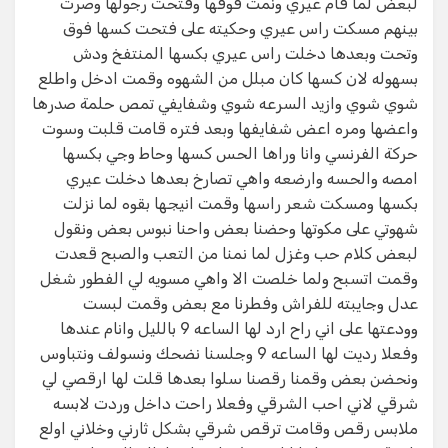
لبعض لما قام عيري ونمت فوقها وفتحت رجولها وصرت
بينهم مسكت راس عيري وحكيته على فتحت كسها فوق
وتحت وبعدها دخلت راس عيري بكسها المنتفخ ودش
بسهوله لان كسها كان مبلل من الشهوه وقمت ادخل واطلع
شوي شوي وازيد السرعه شوي وشفايفي تمص حلمة صدرها
واعضها ومره اعض شفايفها وبعد فتره قامت قلبت وسوت
حركة الفرنسي وانا وراها الحس كسها وحاط وجي بكسها
امصه والحسه وارضعه واهي تصارخ بعدها دخلت عيري
بكسها ومسكت شعر راسها وقمت انيجها بقوه لما نزلت
شهوتي على مكوتها وحضنا بعض واحنا نبوس بعض ونقول
لبعض كلام حب وغزل لما نمنا من التعب والصبح قعدت
وقمت اتسبح ولما خلصت الا واهي مسويه لي الفطور شغل
عدل وجايبته للفراش وفطرنا مع بعض وقمت لبست
وودعتها على اني راح ارد لها الساعه 9 بالليل وانام عندها
وفعلا رديت لها الساعه 9 وجلسنا نضحك ونسولف ونتباوس
ونحضن بعض وقمنا رقصنا سلوا بعدها قلت لها ارقصي لي
شرقي لاني احب الشرقي وفعلا راحت داخل وردت لابسه
ملابس رقص وقامت ترقص شرقي بشكل ثارني وخلاني اولع