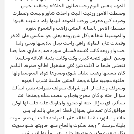
المهم بنفس اليوم رحت صالون الحلاقه وحلقت لحيتي
وضبطت الامور ورديت البيت واخذت شاور ولبست وتعطرت
وصرت كني معرس ورحت للموعد لبيتها ولما دشيت لقيتها
مضبطه الامور بالصاله العشى زاهب والشموع منوره
والموسيقا شغاله وكل شئ روعه يعني جو سكسي على الاخر
وقعدت على الطاوله واهي راحت تبدل ملابسها وتجي ولما
جت واو روعه كانت لابسه فستان سهره صدره عاري جدا جدا
وممن الظهر فتحه كبيره وكت وكانت بقمة الاناقه وجلسنا
نتعشى طبعا ما اكلت شئ لاني مشغول اطالع صدرها الناعم
كان جسمها رهيب مليان شوي وصدرها فوق المتوسط ولها
خلفيه عجيبه مليانه وبعد العشى جلسنا نشرب القهوه
ونسولف وقالت لي انور شرايك نسولف بصراحه يعني اسألك
سؤال حته لو كان محرج وتجاوب غصب عنك وبعدها انت
تسألني اي سؤال حته لو محرج واجاوبك عليه قلت لها اوكي
موافق كان تصدمني بسؤال فعلا احرجني بالبدايه بس
ماقدرت اتهرب لاننا اتفقنا على الصراحه قالت لي شنو سويت
بليلة عرسك ؟ وبعد سكوت والحاح منها جاوبتها شنو سويت
بكل صغيره وكبيره وبعدها جا دوري وسألتها انتي شنو