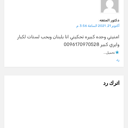
دكتور المتعه
:
أكتوبر 21, 2021 الساعة 3:56 م
امنيتي وحده كبيره تحكيني انا بلبنان وبحب لستات لكبار
وايري كبير 0096170970528
تحميل...
رد
اترك رد