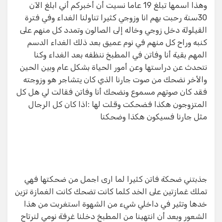
وهذا اسمها تبلغ 19 عاما نسيت أن أخبركم أني ابلغ الآن
30سنة رحبت بهم انا وزوجي كثيرا تناولنا الغداء وفي فترة
القيلولة دخل زوجي وخاله إلى الصالون وتمدد كل منهم على
كنبه وراح كل منهم في نوم عميق بعد ذلك الغداء الدسم
المهم بقية أنا وفاتن في المطبخ ننظفه بعد الغداء وكنا
نتحدث عن دراستها وعن أمور الحياة بشكل عام وبين الحين
والأخر نضحك من صوت جارنا الذي كان يتشاجر هو وزوجته​
فقد كان صوتهم مسموع ونضحك أنا وفاتن فقالت لي هل كل
المتزوجون هكذا فضحكت وقلت لها :اذا كان كل الرجال
مثل جارنا فسيكون هكذا وضحكنا
جذبتني ضحكة فاتن كثيرا لما ارى اجمل من ضحكتها فهي
تملك غمازتين على الخد كلما كانت تضحك كانت الغمازة تزين
خدها وتثير في داخلي شيء من الشهوة استغربت من هذا
الشعور وبعد أن انتهينا من المطبخ دخلنا غرفة نومي لنرتاح