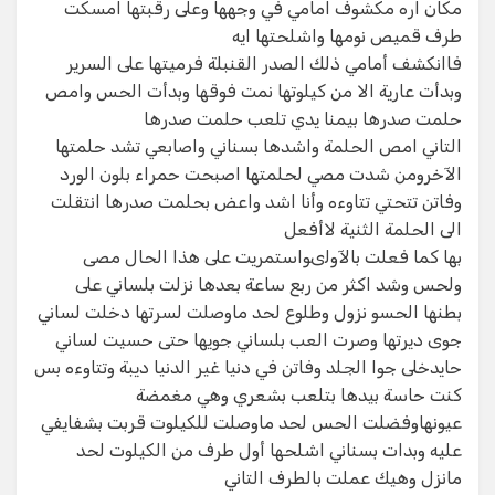
مكان اره مكشوف امامي في وجهها وعلى رقبتها امسكت
طرف قميص نومها واشلحتها ايه​
فاانكشف أمامي ذلك الصدر القنبلة فرميتها على السرير
وبدأت عارية الا من كيلوتها نمت فوقها وبدأت الحس وامص
حلمت صدرها بيمنا يدي تلعب حلمت صدرها​
التاني امص الحلمة واشدها بسناني واصابعي تشد حلمتها
الآخرومن شدت مصي لحلمتها اصبحت حمراء بلون الورد
وفاتن تتحتي تتاوءه وأنا اشد واعض بحلمت صدرها انتقلت
الى الحلمة الثنية لاأفعل​
بها كما فعلت بالآولىواستمريت على هذا الحال مصى
ولحس وشد اكثر من ربع ساعة بعدها نزلت بلساني على
بطنها الحسو نزول وطلوع لحد ماوصلت لسرتها دخلت لساني
جوى ديرتها وصرت العب بلساني جويها حتى حسيت لساني
حايدخلى جوا الجلد وفاتن في دنيا غير الدنيا ديبة وتتاوءه بس
كنت حاسة بيدها بتلعب بشعري وهي مغمضة
عيونهاوفضلت الحس لحد ماوصلت للكيلوت قربت بشفايفي
عليه وبدات بسناني اشلحها أول طرف من الكيلوت لحد
مانزل وهيك عملت بالطرف التاني​