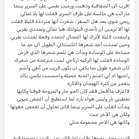
اقرب الى الشفافية وذهبت ورميت نفسي على السرير بينما
مازالت هي جالسة على طرف السرير فقلت لها يلا تعالي
ريحي شوي بعد هل السفر ، شعرت أنها مترددة قليلا فقلت
لها ألا تريدين أن تأخذي قيلولتك هيا تعالي وتمددي بقربي
وابتعدت قليلا لأترك لها المجال لتتمدد وفعلا تمددت بقربي
وحين تمددت أخد شعرها الكستنائي الطويل الى حد ما
مساحة على الوسادة وبدأت هي تلمم شعرها الذي فرش
الوسادة فقلت لها اتركيه ارتاحي لست منزعجة من شعرك
كان شعره طويل بما يكفي ان يكون قريب من أنفي وأشم
راحتها اه أني اشتم رائحته جميلة واحسست بكسي يكاد
ينفجر من كثرة الهيجان والاثارة​
لااعرف ماأفعل فقد كان الجو حار والمروحة فوقنا وكانها
تعطيني نار وليس هواء بارد لما استطيع أن اغمض عيوني
وبدأت اتقلب على السرير بينما فاتن تحاول أن تغمض جفونها
ولكن هي الآخر عبث​
وكانها هي الاخر محمومة متلي​
فدرت وجهي نحوها وقلت لها :فاتن نمتي فردت وصوتها فيه