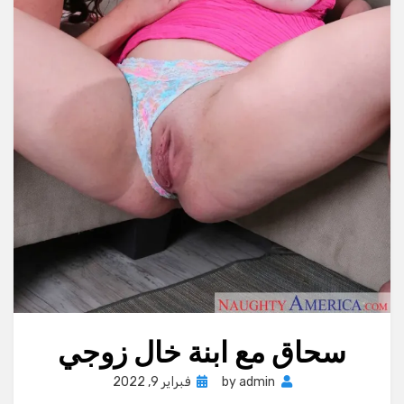
سحاق مع ابنة خال زوجي
Posted
admin
by
فبراير 9, 2022
on