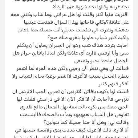
بحة غريبة وكانها بحة شهوة على اثارة لا​
اقتربت منها اكثر وقلت لها هل عرفتي يوما شاب وكنتي معه
على علاقة؟وكاني فاجاتها بهذا السؤال ففتحت عينيها
بدهشة ونظرت الي فكملت حديثي:أنت جميلة جدا يافاتن
واكيد كتير شباب حاولوا يتقربو منك صح؟​
اجابت بتردد هناك شب وهو ابن الجيران يحاول أن يتكلم
معي وأنا ارفض لااريد أي علاقةولكن لماذا يافاتن حرام هل
الجمال ماحدا يحبو وتمتعي​
فقالت لي وهي تنظر الى وجهي ولكن هذه المرة لما اشعر
بنظرة الخجل بعينيه لاأعرف لااشعر برغبة تجاه الشباب ولا
أفكر فيهم كثير​
فقلت لها وكيف يافاتن الاتردين أن تجربي الحب الاتردين أن
تتزوجي فاأجابت أن لاافكر الآن الا في دراستي فقلت لها​
الحق معك بس بكره بالجامعة بهل الجمال مالح تقدري
تقاومي هل الشباب هههههه وبدأت بالضحك فاابتسمت
وقالت لي : وهل أنا حقا جميلة كما تقولين؟​
أنا لاارى ذلك لااعرف كيف مددت يدي ولامسة جبينها في
لمسة ناعمة وقلت لها أنتي جميلة جدا يافاتن ولو كنت شابا