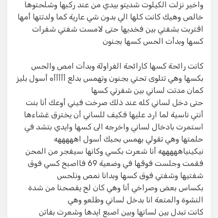
واخير نزلت الكيلوت شديتو بيدي من عند ركبها وشلحتوها
خالص وهيك كانت كلها الي بدون شي عارية كما ولدتتها أمها
اقتربت بشفتي بين فخديها حتى لامست شفتي شفرات
كسها وبدأت الحس كسها بجنون​
كانت رائحة كسها كارائحة الفراولة وبدأت امص والحس
بكسها وهي تتلوى تحتي بجنون وتهمس بدلع أأأأأه أسول بليز
كمان مدتت لساني بين شفرتي كسها​
حتى دخل لساني كله عند ذلك صرخت فيني أوعك أنا بنت
أنتي ناسية لما ارد عليها فكيف للساني أن يخترق غشاءها
استمرت بادخال لساني واخرجه الى كسها وايدي بتشد في
حلمتها وهي تقولي بهمس بحبك أسول اهههههه
نيكينياهههههه أنا شعرت بكسي وكانها سيفجر من المحن
فقمت وجلست فوقها في وضعية 69 فااصبح كسي فوق
شفتيها وشفتي فوق كسها وبدانا نمص ونلحس​
بكساس بعض وصراخي أنا وهي كان لح يفصحنا من شدة
النشوة والمتعة انا بدخل لساني وطلعو وهي​
كانت تبدل بين لسانها وبين اصبع ايدها وشعرت بفاتن