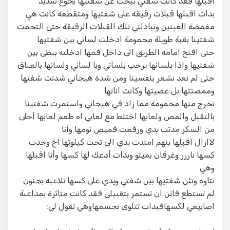
اقبلها فقد كانت شفتي تبحث عن شفتيها بجوع شديد​
بدات اقبلها قبلات رقيقة على شفتيها ومتقطعة كانت هي
مغمضة العينين وتبادلني تلك القبلات الرقيقة حتى التحمت
شفتينا بقبة طويلة محمومة ادخلت لساني بين شفتيها​
حتى افتح امامه الطريق الى داخل فمها ادخلته ببطى بين
شفتيها واذا بلسانها يرحب بلساني وبا لساني ولسانها بالعناق
حتى لم نعد نشعر بنفسينا ومن شدة هيجاني شدتت شفتها
وممصتتها بل عضيتها وكانت اناتها​
تخرج منها محمومة مما زاد في هيجاني واستمرت شفتينا
بالتقبل والمص ولعابها اختلط مع لعابي اه طعم لعابها أحلى
من السكر مدتت يدي ورفعت قميص نومها وأنا​
لاازال اقبلها بنهم امتدت يدي الى تحت كيلوتها اخ وجدت
كسها ناررر وغرقان بميتو وبدات أدعك لها كسها وأنا اقبلها
وهي​
تتاوه وتئن شفتيها بين شفتي ويدي على كسها تلاعبه بجنون
لم تستطع فاتن ان تستمر بتقبيلي فقد كانت متاثرة بمداعبة
اصابيعي لكسهافبدات تتلوى بجسمهاوهي تقول لي:​