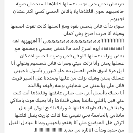
بترتعش تحتي حتى تجيب عسلها قلتلاها استحملي شوية
حانجيبهم سوى قلتلاها يلا يافاتن الحسي كسي اكتر عشان
نجيبهم​
سوى بدأت فاتن بلحس بقوة ومع السنها كانت تفوت اصبعها
وهيك أنا صرت اصرخ وهي كمان
آآآآآآآآآآآآآآآآىىىىىىىىىىىىىىى أأأأهههههه اهه
اةةةةةةةةة ايوه اسرع لحد ماانتفض جسمي وجسمها مع
بعض ونزلت عسلها كلو في فمي وصرت الحسو اةة كان
عسلها يجنن وأنا نزلت ميتي وصرات فاتن تلحسهم وتقولي أنا
اول مرة ادوق طعم العسل ده حلو كتيرررر يأسول ياحببتي
عسلك يجنن وهيك نزلت من عليها وتمددنا على السير قربت
فاتن علي وباستني من شفايفي بوسة رقيقة وقالت:​
أنا بحبك ياأسيل أنتي حب حياتي عانقتها وقلتلاها أنت كنت
عني فين ياقلبي عانقنا بعض قلتلاها وأنا بحبك موت ياملاكي
وغبنا في قبلة طويلة قلتلها شو رايك اقنع ابوكي انو بدل
ماتنامي بالجامعة تجي تقيمي عنا قالت :ياريت يقبل قلتلها
اتركي هل الموضوع علي أنا بقنعو ياحببتي وبدانا نتبادل القبل
من جديد وبدأت الاثارة من جديد!!!!!!!!!!!!!!!!!!!!!!!!.​