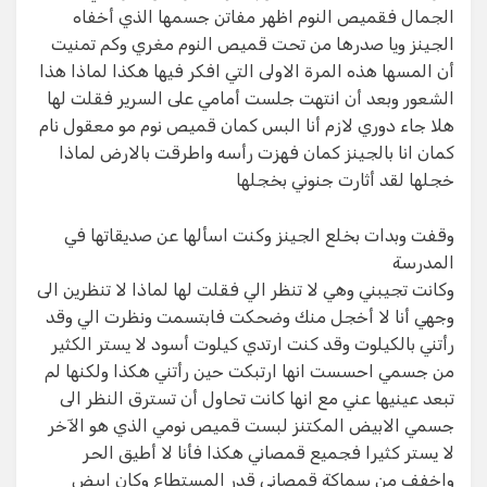
الجمال فقميص النوم اظهر مفاتن جسمها الذي أخفاه
الجينز ويا صدرها من تحت قميص النوم مغري وكم تمنيت
أن المسها هذه المرة الاولى التي افكر فيها هكذا لماذا هذا
الشعور وبعد أن انتهت جلست أمامي على السرير فقلت لها
هلا جاء دوري لازم أنا البس كمان قميص نوم مو معقول نام
كمان انا بالجينز كمان فهزت رأسه واطرقت بالارض لماذا
خجلها لقد أثارت جنوني بخجلها
وقفت وبدات بخلع الجينز وكنت اسألها عن صديقاتها في
المدرسة​
وكانت تجيبني وهي لا تنظر الي فقلت لها لماذا لا تنظرين الى
وجهي أنا لا أخجل منك وضحكت فابتسمت ونظرت الي وقد
رأتني بالكيلوت وقد كنت ارتدي كيلوت أسود لا يستر الكثير
من جسمي احسست انها ارتبكت حين رأتني هكذا ولكنها لم
تبعد عينيها عني مع انها كانت تحاول أن تسترق النظر الى
جسمي الابيض المكتنز لبست قميص نومي الذي هو الآخر
لا يستر كثيرا فجميع قمصاني هكذا فأنا لا أطيق الحر​
واخفف من سماكة قمصاني قدر المستطاع وكان ابيض