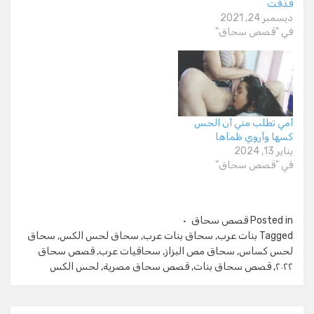
قذفت
ديسمبر 24, 2021
في "قصص سحاق"
أمي تطلب مني أن الحس
كسها وأروي ظمآها
يناير 13, 2024
في "قصص سحاق"
Posted in
قصص سحاق
Tagged
بنات عرب
,
سحاق بنات عرب
,
سحاق لحس الكس
,
سحاق
لحس كساس
,
سحاق مص البزاز
,
سحاقيات عرب
,
قصص سحاق
٢٠٢٢
,
قصص سحاق بنات
,
قصص سحاق مصرية
,
لحس الكس