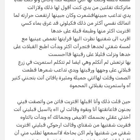
ماتركتك تفلتين من يدي كنت أقول لها ذلك ولازالت​
يدي تداعب جبينهافشعرت وكان جبينها ارتفعت حرارته لما
اتمالك نفسي أكثر من ذلك فكيلوتي قد غرق بماء كسي
اقتربت اكثر منها وطبعة قبلة على خدها​
اقرب الى شفتيها نظرت اليها فرايتها تغمض عينيها مع
لمسة شفتي لخدها فتجرأت اكثر وبدأت اطبع القبلات على
خدها ونزلت قليلا على رقبتها فااحسست​
بها ترتعش لم أتكلم وهي ايضا لم تتكلم استمريت في زرع
قبلاتي على وجهها ورقبتها ويدي تداعب شعرها قطعت
الصمت وقلت لهاانتي جميلة ومثيرة يافاتن أنت بتجنني كتير
آه واستمريت بقبلاتي المحموة​
حين قلت ذلك وأنا اقبلها اقتربت فاتن من واتصقت فيني
بجنون فاعانقتها أنا وبقوة وقالت لي ااه يااسيل قبليني أنت
أخذتي عقلي بجسمك الابيض وبجمالك آه وبدأت بالتاوه​
فقربت شفتيها من شفتاي وقالت ارجوكي قبليني اقتربت
شفتي من شفتيها ولم اكن بحاجة لااسمعها تطلب مني أن