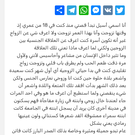
S
T
W
M
V
T
h
el
h
e
K
w
أنا اسمي أسيل تبدأ قصتي منذ كنت في 18 من عمري إذ
ar
e
at
ss
it
وقتها تزوجت وأنا بهذا العمر تزوجت ولا اعرف شي عن الزواج
e
gr
s
e
te
غير أنه تكوين أسرة كنت اعرف عن العلاقة الجنسية بين
a
A
n
r
الزوجين ولكني لما اعرف ماذا تعني تلك العلاقة​
وما تثير داخل الإنسان من مشاعر وأحاسيس لأنني ولأول
m
p
g
مرة ذقت طعم الحب ولم يطرق باب قلبي وتزوجت زواج
p
er
تقليدي كنت في بدا حياتي الزوجية أي أول شهر كنت سعيدة
واشعر بلذة حلوة حين كنت انا وزوجي نمارس الجنس ولكن
بعد ذلك الشهر بدأت افقد تلك المتعة واللذة واشعر أن
شيء ينقصني ولما استطيع أن اعرف ما هو وفي احد المرات
جاء لعندنا خال زوجي وابنته في زيارة مفاجأة فهم يسكنون
في مدينة أخرى كان يريد أن يسجل ابنته في الجامعة كانت
ابنته سمراء ممشوقة القد شعرها كستنائي ولون عينيها
رمادي يعني بشكل​
عام تبدو جميلة ومثيرة وخاصة بذلك الصدر البارز كانت فاتن