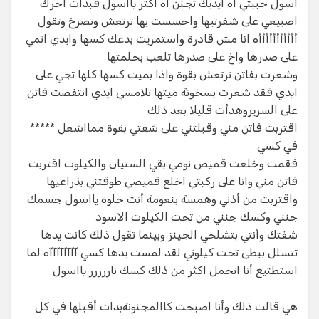
اسول حببتي آه أيديك تجنن آه اكتر ياأسول فبدات احرك
اصبيعي على شفرتيها واحسست بها ترتعش وتصرخ وتقول
أأأأأأأأأأأه انا مش قادرة واستمريت بدعك كسها وايدي اتمي
على صدرها واخ على صدرها تلعب بحلمتها​
وشعرت بفاتن ترتعش بقوة واذا بميت كسها كلها تجي على
ايدي فقد شعرت بسخونة ميتها تلامسي ايدي انتفضت فاتن
على السريروهدأت قليلا بعد ذلك​
اقتربت فاتن مني وقبلتني على شفتي بقوة ممااشعل *****
في كسي​
فقمت وخلعت قميص نومي بقي الستيان والكيلوت اقتربت
فاتن مني وانا على ركبتي اخلع قميصي طوقتني بذراعيها
واقتربت من أذني وهمسة بنعومة أنت حلوة يااسول جسمك
جنني وكسك جنني من تحت الكيلوت الاسود​
شفتك وأنتي بتشلحي الجينز وبينما تقول ذلك كانت يدها
تتسلل ببطى تحت كيلوتي لقد لمست يدها كسي آآآآآآآآه لما
استطتيع أنا اتحمل اكثر من ذلك كسك ناررررر يااسول​
هي قالت ذلك وأنا اصبحت كاالمجنونةبدات أقبلها في كل