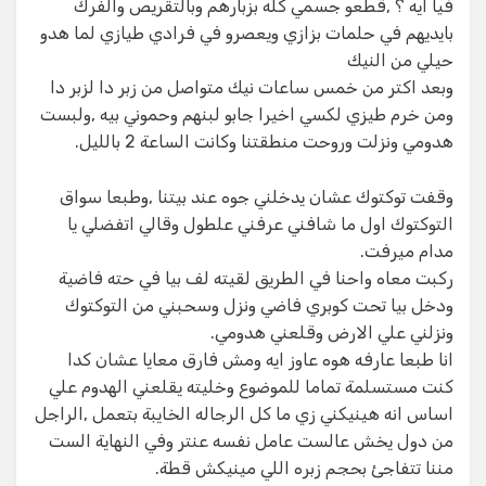
فيا ايه ؟ ,قطعو جسمي كله بزبارهم وبالتقريص والفرك
بايديهم في حلمات بزازي ويعصرو في فرادي طيازي لما هدو
حيلي من النيك
وبعد اكتر من خمس ساعات نيك متواصل من زبر دا لزبر دا
ومن خرم طيزي لكسي اخيرا جابو لبنهم وحموني بيه ,ولبست
هدومي ونزلت وروحت منطقتنا وكانت الساعة 2 بالليل.
وقفت توكتوك عشان يدخلني جوه عند بيتنا ,وطبعا سواق
التوكتوك اول ما شافني عرفني علطول وقالي اتفضلي يا
مدام ميرفت.
ركبت معاه واحنا في الطريق لقيته لف بيا في حته فاضية
ودخل بيا تحت كوبري فاضي ونزل وسحبني من التوكتوك
ونزلني علي الارض وقلعني هدومي.
انا طبعا عارفه هوه عاوز ايه ومش فارق معايا عشان كدا
كنت مستسلمة تماما للموضوع وخليته يقلعني الهدوم علي
اساس انه هينيكني زي ما كل الرجاله الخايبة بتعمل ,الراجل
من دول يخش عالست عامل نفسه عنتر وفي النهاية الست
مننا تتفاجئ بحجم زبره اللي مينيكش قطة.