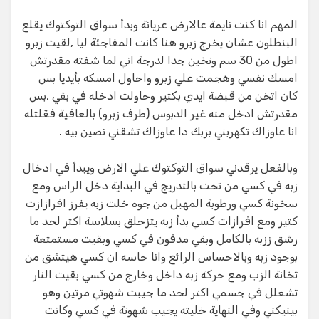
المهم انا كنت نايمة عالارض عريانة وبدأ سواق التوكتوك يقلع
البنطلون عشان يخرج زبرو هنا كانت المفاجئة ليا ,لقيت زبرو
اطول من 30 سم وتخين جدا لدرجة اني لما شفته مقدرتش
امسك نفسي وهجمت علي زبرو واحاول امسكه بأيديا بس
كان اتخن من قبضة ايدي بكتير وحاولت ادخله في بقي ,بس
مقدرتش ادخل منه غير الدبوس (طرف زبرو) بالعافية فقلتله
انا عاوزاك تكهربني بزبك دا عاوزاك تشقني نصين بيه .
وبالفعل يرقدني سواق التوكتوك علي الارض ويبدأ في ادخال
زبه في كسي من تحت بالتدريج في البداية دخل الراس ومع
سخونة كسي ورطوبة المهبل من جوه خلت زبه يفرز افرازازت
كتير ومع افرازات كسي بدأ زبه يتزحلق بسلاسة اكتر لحد ما
رشق ززبه بالكامل وبقي مدفون في كسي وبقيت مستمتعة
بوجود زبه وبالاحساس الرائع وانا حاسه ان كسي هيتشق من
ثخانة الزب ومع حركة زبه داخل وخارج من كسي بقيت النار
تشعلل في جسمي اكتر لحد ما جيبت شهوتي مرتين وهو
بينيكني وفي النهاية خليته يجيب شهوتة في كسي وكانت