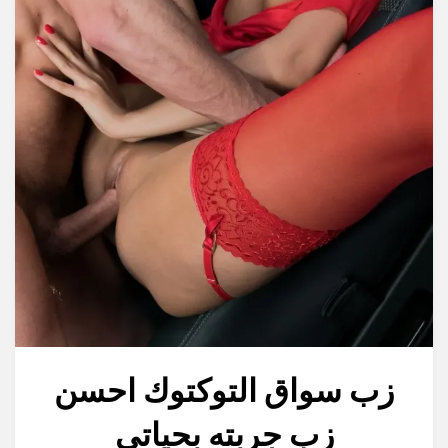
زب سواق التوكتوك احسن
زب جربته بحياتي