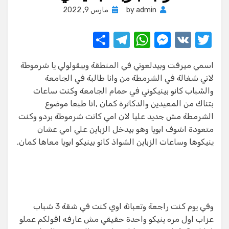
Posted
admin
by
مارس 9, 2022
on
S
T
W
M
V
T
h
el
h
e
K
w
اسمي ميرفت وبيدلعوني في المنطقة وبيقولولي يا شرموطة
ar
e
at
ss
it
لاني شغالة في الشرمطة من وانا طالبة في الجامعة
e
gr
s
e
te
والشباب كانو بينيكوني في حمام الجامعة وكنت ساعات
a
A
n
r
بتناك من المعيدين والدكاترة كمان ,انا طبعا موضوع
الشرمطة مش جديد عليا لان امي كانت شرموطة بردو وكنت
m
p
g
متعودة اشوف ابويا وهو بيدخل الزباين علي امي عشان
p
er
ينيكوها وساعات الزباين الشواذ كانو بينيكو ابويا معاها كمان.
وفي يوم كنت راجعة وتعبانة اوي كنت في شقة 3 شباب
عزاب اول مره ينيكو واحدة حقيقي مش عارفه اقولكم عملو