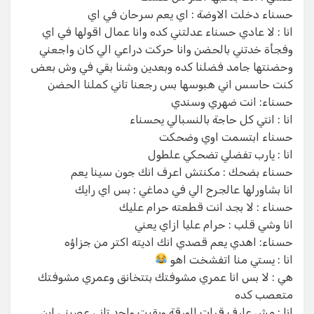
حسناء دخلت الاوضة : اي يعم سرحان في اي
انا : لا عادي حسناء عدلتني كده وانا عمال اقولها في اي
وفجأة خدتني بالحضن وانا حركت دراعي الي كان واجعني
وحضنتها جامد فضلنا كده وبعدين وشنا بقي في وش بعض
كنت حاسس اني هبوسها بس رجعنا تاني كملنا الحضن
حسناء: انت ضهري وسندي
انا : انتي كل حاجة بالنسبالي يحسناء
حسناء ابتسمت اوي وضحكت
انا : يارب تفضلي تضحكي علطول
حسناء بضحك : مكنتش اعرف انك جون سينا يعم
انا بشاورلها عالجرح الي في دماغي : بس اي رايك
حسناء : لا بجد انت قطعته حرام عليك
انا وشي قلب : حرام عليا ازاي يعني
حسناء: اهدي يعم قصدي انك اديته اكتر من جزاؤه
انا : يستي منا اتفشخت اهو
هي : لا بس انا عمري مشوفتك بتتخانق وعمري مشوفتك
متعصب كده
انا : مش عارف قرات الورقة وبقيت واحد تاني عصبني ابن