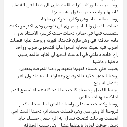
روحت جبت الورقة وقرات لقيت مازن الي معانا في الفصل
كاتبلها جواب محن وبيقول انه بيحبها
روحت طلعت انا وهي وكاني معرفش حاجة
دخلت الفصل وانا الدم بيجري في نفوخي ودي اكتر مره كنت
متعصب فيها في حياتي دخلت خدت كرسي الاستاذ بدون
كلام حدفته في وش مازن فتحتله قورته وروحت عليه فضلت
اضرب فيه لقيت صحابه اتلموا عليا فشخوني ضرب وواحد
راح خابط دماغي في الدسك فتحهالي لغاية مالمدرسين
دخلوا وحاشوا
بصيت علي حسناء لقيتها بتعيط وروحنا للمرضة وبعدين
روحنا للمدير حكيت الموضوع وعملولنا استدعاء ولي امر
وفصل اسبوع
رجعنا الفصل وحسناء كانت معايا ده كله عماله تمسح الدم
لغاية متبهدلت.خالص
روحنا وفضلت مسنداني واحنا مكانش لينا اصحاب كتير
فروحنا انا وهي بس وهي فضلت مسنداني دخلنا البيت امي
اتخضت ودخلت فضلت تسال ايه الي حصل حسناء جايه
تحكي خوفت لماما تزعقلها عشان هي سبب الخناقة