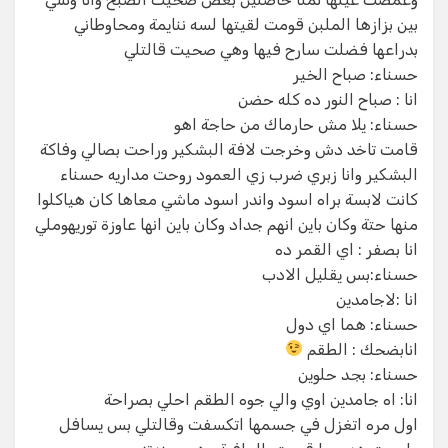
بين بزازها الملبن قومت لقيتها لسه ننايمة ومحاوطاني
بدراعها فضلت سارح فيها وهي صحيت قالتلي
حسناء: صباح الخير
انا : صباح النور ده كله حضن
حسناء: يلا مش حارماك من حاجة اهو
قامت تاخد دش وخرجت لافة البشكير وراحت بصالي وفاكة
البشكير وانا زبري ضرب زي العمود روحت مداريه حسناء
كانت لابسة براه اسود واندر اسود ماشي معاها كان هياكلوا
منها حتة وكان باين انهم جداد وكان باين انها عاوزة توريهوملي
انا بصفر : اي القمر ده
حسناء:بس يقليل الادب
انا :لاجامدين
حسناء: هما اي دول
انابضحك : الطقم
حسناء: بجد حلوين
انا: اه جامدين اوي والي جوه الطقم احلي بصراحة
اول مره اتغزل في جسمها اتكسفت وقالتلي بس يسافل