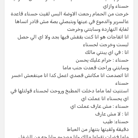
حسناء وازاي
خرجت من الحمام رجعت الاوضة البس لقيت حسناء قاعدة
عالسرير والدموع في عينها وبتبصلي بصة مش قادر انساها
لغاية النهاردة وسابتني وخرجت
انا اتفاجات هو انا كنت بقفش فيها بجد ولا اي الي حصل
لبست وخرجت لحسناء
انا : في اي يبنتي مالك
حسناء : حرام عليك يحسن
وسابتني وراحت قعدت جنب ماما
انا اتصدمت انا مكانش قصدي اعمل كدا انا مينفعش اخسر
حسناء
استنيت لما ماما دخلت المطبخ وروحت لحسناء قولتلها في
اي يحسناء انا عملت اي
حسناء : مش عارف عملت اي
انا : لا مش عارف
حسناء: طيب
دقيقة ولقيتها بتنهار من العياط
ماما فضلت تقولها مالك وانا مصدوم وبابا جه من الشغل