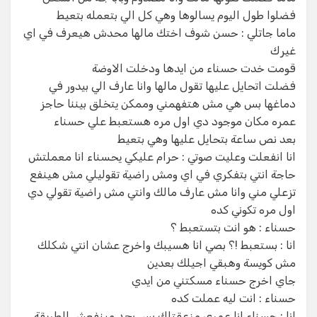
فضلوا طول اليوم يسالوها وهي كل الي بتعمله بتعيط
ماما جاتلي : حسن شوف اختك مالها محدش هيعرف في اي
غيرك
قومت خدت حسناء من ايدها ودخلت الاوضة
فضلت اتحايل عليها تقول مالها وانا عارف الي بيدور في
دماغها بس هي مش هتفهمني وممكن يتخلق بيننا حاجز
عمره مكان موجود دي اول مره هستعبط علي حسناء
بعد نص ساعة بتحايل عليها وهي بتعيط
انا انفعلت وعليت صوتي : حرام عليكي يحسناء انا معملتش
حاجة انتي بتفكري في اي ومش راضية تقوليلي مش هينفع
تزعلي مني وانا مش عارف مالك وانتي مش راضية تقولي دي
اول مره تكوني كده
حسناء : هو انت بتستعبط ؟
انا : بستعبط !؟ بصي انا هسيبك واخرج عشان انتي شكلك
مش كويسة وهبقي اجيلك بعدين
جاي اخرج حسناء مسكتني من ايدي
حسناء : انت ليه عملت كده
انا : حسناء انا عمري مزعقتلك بس بجد مينفعش الطريقة