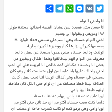
S
T
W
M
V
T
h
el
h
e
K
w
انا واختي التوام
ar
e
at
ss
it
انا حسن مش هحدد سن عشان القصة احداثها ممتدة طولي
e
gr
s
e
te
١٨٨ وعريض وبيقولوا اني وسيم
a
A
n
r
اختي التوام حسناء وهي اسم علي مسمي فعلا طولها ١٧٠
وجسمها كيرفي بزازها كبار ووطيزها كبيرة وطرية
m
p
g
اتولدت ودايما حسناء جنبي عمرنا مبعدنا عن بعض دايما
p
er
معروف عن التوام انهم بيتخانقوا وهما اطفال وبيغيرو من
بعض انا وحسناء مكناش كده خالص انا اتربيت علي اني احب
اختي واخاف عليها بابا دايما من اول متعلمت كلام وهو كان
بيحببني في حسناء وهي كذلك اتربينا اننا نحب بعض كانت
العلاقة بيننا فعلا مختلفة عن اي توام حتي الكل كان ملاحظ
اولهم طبعا ابويا وامي
ابويا علاء عنده ٤٨ وامي ريهام عندها ٤٠ سنة
دايما كنت بحب حسناء اكتر من اي حد تاني حتي اكتر من
ابويا وامي وهي بردو كده لو كانت كسرت حاجة او عملت اي