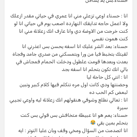
حسناء:بس يلا يسافل
انا : حسناء اوعي تزعلي مني انا عمري في حياتي مقدر ازعلك
ولا اعمل حاجه تدايقك النهاردة اصعب يوم في حياتي انا لو
كنت خرجت من الاوضة دي وانا عارف انك زعلانة مني انا
كنت هموت نفسي
حسناء: بعد الشر عليك انا اسفه يحسن بس اعذرني انا
لقيتك بتخبط فيا من ورا وبتمسكني من صدري جامد وفجاة
بعدت وبعدها قومت علطول ودخلت الحمام فمجاش في
بالي انك تكون بتحلم انا اسفه بجد
انا : انتي كل حاجة ليا
وحضنتها ودي كانت اول مره نتكلم فيها كلام كبير ونبين
لبعض كم الحب ده
انا : تعالي نطلع وشوفي هنقولهم انك زعلانة ليه واوعي تجيبي
سيرة
حسناء: يعم هو انا عبيطة متخافش بس قولي بس كنت
بتحلم بمين بقي
انا اتصدمت من السؤال ومخي وقف وبان عليا التوتر : ايه