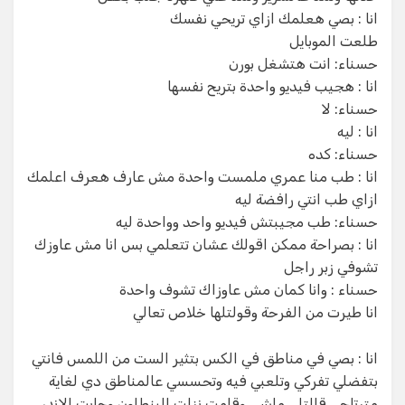
انا : بصي هعلمك ازاي تريحي نفسك
طلعت الموبايل
حسناء: انت هتشغل بورن
انا : هجيب فيديو واحدة بتريح نفسها
حسناء: لا
انا : ليه
حسناء: كده
انا : طب منا عمري ملمست واحدة مش عارف هعرف اعلمك
ازاي طب انتي رافضة ليه
حسناء: طب مجيبتش فيديو واحد وواحدة ليه
انا : بصراحة ممكن اقولك عشان تتعلمي بس انا مش عاوزك
تشوفي زبر راجل
حسناء : وانا كمان مش عاوزاك تشوف واحدة
انا طيرت من الفرحة وقولتلها خلاص تعالي
انا : بصي في مناطق في الكس بتثير الست من اللمس فانتي
بتفضلي تفركي وتلعبي فيه وتحسسي عالمناطق دي لغاية
مترتاحي قالتلي ماشي وقامت نزلت البنطلون وجابت الاندر