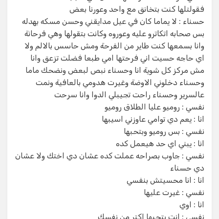
فقولتلها كنت بتخانق مع واحد وعورنا بعض
حسناء : لا يماما كان في عيل مدايقني وحسن مسكه بهدله
بس صحابه اتكاترو عليه وعوروه وكانت بتقولها وهي فرحانة
وانا بسمعها كنت طاير من الفرحة ومش حاسس بالالم ولا
اي حاجه حسيت اني فرحتها امي طبعا فضلت تزعق وانا
مش مركز كل شوية انا وحسناء نبص لبعض ونضحك ماما
وحسناء دخلوني الاوضة وغيرت هدومي بالعافية ونمت
عالسرير وحسناء راحت تجيبلي الدوا وانا سرحت
نفسي : روميو عليا الطلاق روميو
انا : يعم دي توامي عاوزني اسيبها
نفسي : بس روميو وبتحبها
انا : يبني اي حد هيعمل كده
نفسي : جاوب بصراحه عملت كده عشان دي اختك ولا عشان
دي حسناء
انا : انا محسيتش بنفسي
نفسي : غيرت عليها
انا : اوي
نفسي : انت بتحبها اكتر من نفسك