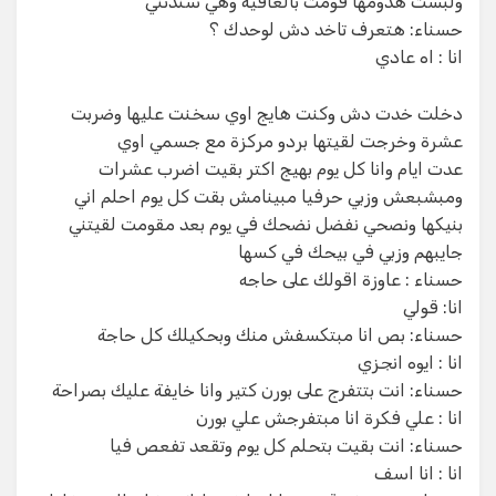
ولبست هدومها قومت بالعافية وهي سندتني
حسناء: هتعرف تاخد دش لوحدك ؟
انا : اه عادي
دخلت خدت دش وكنت هايج اوي سخنت عليها وضربت
عشرة وخرجت لقيتها بردو مركزة مع جسمي اوي
عدت ايام وانا كل يوم بهيج اكتر بقيت اضرب عشرات
ومبشبعش وزبي حرفيا مبينامش بقت كل يوم احلم اني
بنيكها ونصحي نفضل نضحك في يوم بعد مقومت لقيتني
جايبهم وزبي في بيحك في كسها
حسناء : عاوزة اقولك على حاجه
انا: قولي
حسناء: بص انا مبتكسفش منك وبحكيلك كل حاجة
انا : ايوه انجزي
حسناء: انت بتتفرج على بورن كتير وانا خايفة عليك بصراحة
انا : علي فكرة انا مبتفرجش علي بورن
حسناء: انت بقيت بتحلم كل يوم وتقعد تفعص فيا
انا : انا اسف