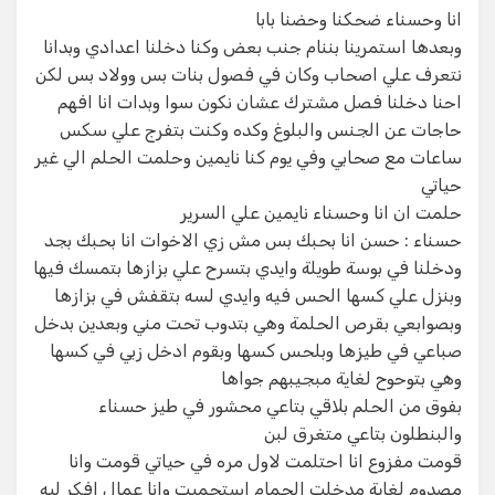
انا وحسناء ضحكنا وحضنا بابا
وبعدها استمرينا بننام جنب بعض وكنا دخلنا اعدادي وبدانا
نتعرف علي اصحاب وكان في فصول بنات بس وولاد بس لكن
احنا دخلنا فصل مشترك عشان نكون سوا وبدات انا افهم
حاجات عن الجنس والبلوغ وكده وكنت بتفرج علي سكس
ساعات مع صحابي وفي يوم كنا نايمين وحلمت الحلم الي غير
حياتي
حلمت ان انا وحسناء نايمين علي السرير
حسناء : حسن انا بحبك بس مش زي الاخوات انا بحبك بجد
ودخلنا في بوسة طويلة وايدي بتسرح علي بزازها بتمسك فيها
وبنزل علي كسها الحس فيه وايدي لسه بتقفش في بزازها
وبصوابعي بقرص الحلمة وهي بتدوب تحت مني وبعدين بدخل
صباعي في طيزها وبلحس كسها وبقوم ادخل زبي في كسها
وهي بتوحوح لغاية مبجيبهم جواها
بفوق من الحلم بلاقي بتاعي محشور في طيز حسناء
والبنطلون بتاعي متغرق لبن
قومت مفزوع انا احتلمت لاول مره في حياتي قومت وانا
مصدوم لغاية مدخلت الحمام استحميت وانا عمال افكر ليه