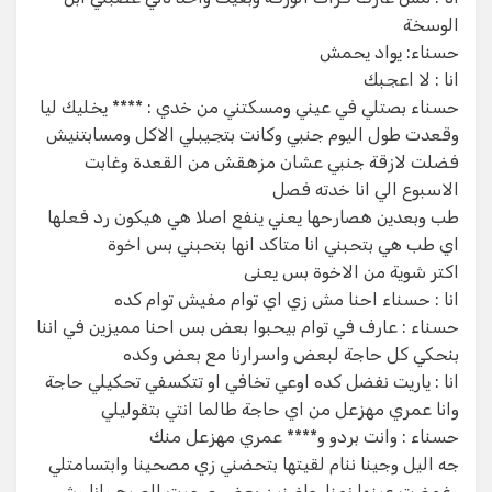
الوسخة
حسناء: يواد يحمش
انا : لا اعجبك
حسناء بصتلي في عيني ومسكتني من خدي : **** يخليك ليا
وقعدت طول اليوم جنبي وكانت بتجيبلي الاكل ومسابتنيش
فضلت لازقة جنبي عشان مزهقش من القعدة وغابت
الاسبوع الي انا خدته فصل
طب وبعدين هصارحها يعني ينفع اصلا هي هيكون رد فعلها
اي طب هي بتحبني انا متاكد انها بتحبني بس اخوة
اكتر شوية من الاخوة بس يعنى
انا : حسناء احنا مش زي اي توام مفيش توام كده
حسناء : عارف في توام بيحبوا بعض بس احنا مميزين في اننا
بنحكي كل حاجة لبعض واسرارنا مع بعض وكده
انا : ياريت نفضل كده اوعي تخافي او تتكسفي تحكيلي حاجة
وانا عمري مهزعل من اي حاجة طالما انتي بتقوليلي
حسناء : وانت بردو و**** عمري مهزعل منك
جه اليل وجينا ننام لقيتها بتحضني زي مصحينا وابتسامتلي
وغمضت عينها نمنا حاضنين بعض صحيت الصبح وانا وشي