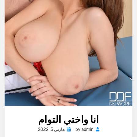
انا واختي التوام
Posted
admin
by
مارس 5, 2022
on