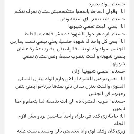
‏حسناء : يواد يخبره
‏انا : وقولي الحاجة باسمها متتكسفيش عشان نعرف نتكلم
‏حسناء :طيب يعني اي سبعه ونص
‏انا : يعني البنت تفضي شهوتها
‏حسناء :ايوه هو حوار الشهوة ده مش فاهماه بالظبط
‏انا : بصي كل واحد له شهوة جنسية يعني بيبقي نفسه يمارس
الجنس سواء ولد او بنت فالولد بقي بيضرب عشرة عشان
يفضي شهوته والبنت بتضرب سبعة ونص عشان تفضي
شهوتها
‏حسناء : تفضي شهوتها ازاي
‏انا : يعني بتوصل للنشوة او الاورجازم الولد بينزل السائل
المنوي والبنت بتنزل سائل تاني بعدها بيرتاحوا يعني بتقل
رغبتهم في الجنس
‏حسناء : ضرب العشرة ده الي انت بتعمله لما بتحلم واحنا
نايمين
‏انا: حاجة زي كده في طرق واحنا صاحيين بردو مش لازم
الحلم
‏زبري كان وقف اوي وانا مخدتش بالي وحسناء بصت عليه