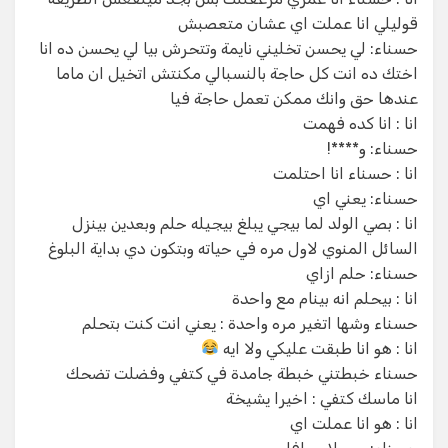
قوليلي انا عملت اي عشان متعصبش
حسناء: لي يحسن تخليني نايمة وتتحرش بيا لي يحسن ده انا
اختك ده انت كل حاجة بالنسبالي مكنتش اتخيل ان ماما
عندها حق وانك ممكن تعمل حاجة فيا
انا : انا كده فهمت
حسناء: و****!
انا : حسناء انا احتلمت
حسناء: يعني اي
انا : بصي الولد لما بيجي يبلغ بيجيله حلم وبعدين بينزل
السائل المنوي لاول مره في حياته وبتكون دي بداية البلوغ
حسناء: حلم ازاي
انا : بيحلم انه بينام مع واحدة
حسناء وشها اتغير مره واحدة : يعني انت كنت بتحلم
انا : هو انا طبقت عليكي ولا ايه
حسناء خبطتني خبطة جامدة في كتفي وفضلت تضحك
انا ماسك كتفي : اخيرا يشيخة
انا : هو انا عملت اي