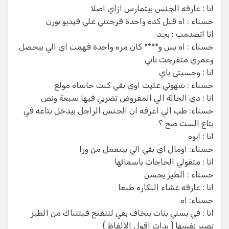
انا : عارفه الجنس بيتمارس ازاي اصلا
حسناء : اه قبل كده واحدة فرجتني علي فيديو بورن
‏انا اتصدمت : بجد
‏حسناء : اه بس و**** كان مره واحدة فهمت اي الي بيحصل
وعمري متفرجت تاني
‏انا : وحسيتي باي
‏حسناء : شهوتي عليت اوي بقي كنت حاساه مولع
‏انا : دي الحالة الي المفروض تضربي فيها سبعة ونص
حسناء: طب الي اعرفه ان الجنس الراجل بيدخل بتاعه في
بتاع الست صح ؟
‏انا : ايوه
حسناء: اومال اي بقي الي بيتعمل من ورا
‏انا : متقولي الحاجات باسمائها
حسناء : الطيز يحسن
انا : عارفه غشاء البكاره طبعا
حسناء: اه
انا : في يستي بنات بتخاف بقي لتتفتح فبتتناك من الطيز
تصبر نفسها ( بدات اقول الالفاظ )