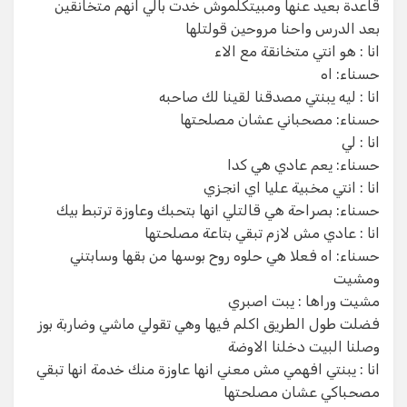
قاعدة بعيد عنها ومبيتكلموش خدت بالي انهم متخانقين
بعد الدرس واحنا مروحين قولتلها
انا : هو انتي متخانقة مع الاء
حسناء: اه
انا : ليه يبنتي مصدقنا لقينا لك صاحبه
حسناء: مصحباني عشان مصلحتها
انا : لي
حسناء: يعم عادي هي كدا
انا : انتي مخبية عليا اي انجزي
حسناء: بصراحة هي قالتلي انها بتحبك وعاوزة ترتبط بيك
انا : عادي مش لازم تبقي بتاعة مصلحتها
حسناء: اه فعلا هي حلوه روح بوسها من بقها وسابتني
ومشيت
مشيت وراها : يبت اصبري
فضلت طول الطريق اكلم فيها وهي تقولي ماشي وضاربة بوز
‏وصلنا البيت دخلنا الاوضة
‏انا : يبنتي افهمي مش معني انها عاوزة منك خدمة انها تبقي
مصحباكي عشان مصلحتها