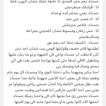
حسناء: يعم مش قصدي انا خايفه عليك عشان البورن غلط
انا : قولتلك مبتفرجش
حسناء: يعني بتحلم كده لوحدك
انا : اه غصب عني بجد
حسناء: خلاص متزعلش
انا : مش زعلان ومبسوط عشان كلمتيني بصراحة
ومتكسفتيش
حسناء : اتكسف منك انت يعم غور
لطشتها.قلم خفيف وقولتلها قومي يبت عشان اخد دش
لكن لاحظت ان حسناء توامي في الشهوة بردو بدا يبان عليها
وعلطول الاقي ايدها علي كسها وواحنا نايمين بقت هي الي
بتحلم وتحك فيا وتمسك زبي
احنا بنكبر وشهوتنا بتكبر دخلنا ثانوي وانا وحسناء كل يوم ننام
ونقعد نحك في بعض احنا الاتنين شهوتنا عالية جدا حسناء
بقت بطل بمعني الكلمة وانا كمان جسمي رياضي وبيقولوا مز
يعني بس احنا الاتنين عارفين اننا هيجانين وبقيت بحس
حسناء بتحبني زي منا بحبها كان في واحدة زميلة حسناء
اسمها الاء كانوا يعني بداو يتصاحبوا جديد في يوم لقيتها