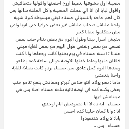
مصيبة اول مشوفها بتعيط اروح احضنها واقولها متخافيش
واقول لبابا ان انا الي عملت المصيبة واكل العلقة بدالها بس
كان اهم حاجة بالنسبالي حسناء تبقي مبسوطة كبرنا شوية
واحنا ملناش صحاب ملناش غير بعض حرفيا حتي ابويا وامي
مش بيتكلموا معانا كتير
مفيش اسرار بيننا وطول اليوم مع بعض بننام جنب بعض
نصحي مع بعض ونقضي طول اليوم مع بعض لغاية مبقي
عندنا ١٢ سنة حسناء في يوم بطنها كانت وجعاها وانا كنت
قلقان عليها وماما خدتها الاوضة حوالي ساعة كده وطلعو
وبعدها اليوم كمل عادي بس حسناء بردو كانت تعبانة لغاية
واحنا بنتعشي
ماما : بصو يولاد انتو خلاص كبرتو ومعادش ينفع تنامو جنب
بعض وكده كده في اوضة تانية بتاعة حسناء اصلا بس هي
مبتنامش فيها
حسناء : ايه ده لا انا متعودتش انام لوحدي
انا : وانا كمان خلينا كده احسن
بابا: لا يولاد هتتعودوا
حسناء : بس ..