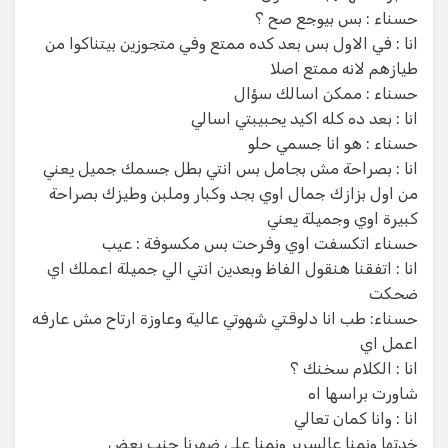
حسناء : بس بيوجع صح ؟
انا : في الاول بس بعد كده ممتع وفي متجوزين بيتناكوا من
طيازهم لانه ممتع اصلا
حسناء : ممكن اسالك سؤال
انا : بعد ده كله اكيد يحبيبتي اسالي
حسناء : هو انا جسمي حلو
انا : بصراحة مش بجامل بس انتي بطل جسمك جميل يعني
من اول بزازك جمال اوي بجد وكبار وملبن وطيزك بصراحة
كبيرة اوي وجميلة يعني
حسناء اتكسفت اوي وفرحت بس مكسوفة : عيب
انا : اتفقنا هنقول الفاظ وبعدين انتي الي جميلة اعملك اي
ضحكت
حسناء: طب انا دلوقتي شهوتي عالية وعاوزة ارتاح مش عارفه
اعمل اي
انا : الكلام سخنك ؟
شاورت براسها اه
انا : وانا كمان تعالي
خدتها ونمنا عالسرير ونمنا علي ضهرنا جنب بعض