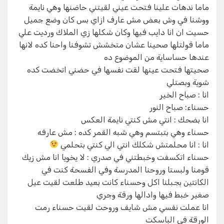
ماما ندهات علينا فتحت عيني لقيتني حاضنها وهي نايمة
ووشنا في وش بعض مش عارف ازاي بس كان وضع جميل
حسيت ان انا دايب فيها وكان شكلها زي الملاك ورديت علي
ماما قولتلها صحينا عشان متخشش تشوفنا واحنا كده لانها
عندها حساساية من الموضوع ده
صحيتها فتحت عينها لقت نفسها في حضني اتخضت كده
شوية وبصتلي
انا : صباح الخير
حسناء: صباح النور
انا بضحك : انتي مش كنتي نايمة العكس
حسناء وهي بتبتسم وهي شبه القمر كده : مش عارفه
انا : انا محلمتش شكلك انتي الي كنتي بتحلمي
حسناء اتكسفت وخبطتني في صدري : لا يخويا انا مش زيك
قومنا ولبستا وروحنا المدرسة وفي الفسحة كنت في
الكانتين بجبلنا اكل وحسناء كانت بعيد طلعت لقيت عيل
صغير خبط فيها وادالها ورقة وجري
انا عملت نفسي مش شايف وروحت لقيت حسناء رمت
الورقة في الباسكت