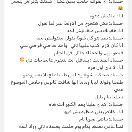
حسناء: اي بقولك حلمت بمين عشان شكلك بتكراش ينمس
انا : ملكيش دعوه
حسناء: مش هتخرج من الاوضة غير لما تقول
انا: هقولك بس متقوليش لحد
حسناء: يعم هو كل شوية تقولي متقوليش لحد
انا كان لازم اكدب عليها تاني : واحد صاحبي فرجني علي
فيديو بورن والممثلة جاتلي في الحلم
حسناء اتصدمت : يسافل انت بتتفرج عالحاجات دي
انا : لا دي اول مره
حسناء ضحكت شوية وقالتلي طب اطلع يلا يعم روميو
طلعنا وقولنا لبابا وماما انها شافت كابوس وخلاص الموضوع
عدي
دخلنا ننام بليل
حسناء: اهدي علينا يعم الكبير انت هاه
انا : خلاص بقي متظيطيش فيها
حسناء: ماشي يخويا نام
نمنا عادي بعدها بكام يوم حلمت بحسناء تاني ووانا لسه