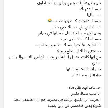
بان وطيزها بقت بتترج وباين انها طرية اوي
حسناء: عينك
انا : مالها
حسناء : انت شكلك بقيت خطر
انا : لا انتي الي جمالك بقي خطر
ودي اول مره اعلق على جمالها في حياتي
حسناء اتكسفت اوي : بجد
انا اتوترت وقلبتها بضحك : لا بجبر بخاطرك
خبطتني وقالتلي اطلع بره يلا
مع انها كانت بتشيل الباشكير وتقف قدامي بالاندر والبرا بس
عادي
بس انا طلعت وسيبتها
جه اليل وجينا ننام
حسناء: اتهد بقي هاه
انا عيب عليك يكبير
الغريب اني لقيتها لزقت في بطيزها مع ان الطبيعي تبعد
شوية يعني مخدتش في بالي ونمت