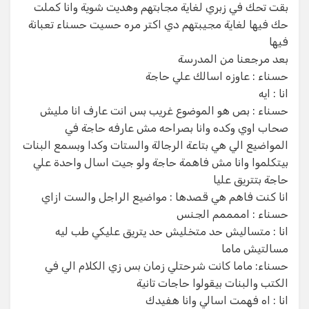
بقت تحك في زبري لغاية مجابتهم وهديت شوية وانا كملت
حك فيها لغاية مجيبتهم دي اكتر مره حسيت حسناء تعبانة
فيها
‏بعد مرجعنا من المدرسة
‏حسناء : عاوزه اسالك علي حاجة
انا : ايه
‏حسناء : بص هو الموضوع غريب بس انت عارف انا مليش
صحاب اوي وكده وانا بصراحه مش عارفه حاجة في
المواضيع الي هي بتاعة الرجالة والستات وكدا وبسمع البنات
بيتكلموا وانا مش فاهمة حاجة ولو جيت اسال واحدة علي
حاجة بتتريق عليا
‏انا كنت فاهم هي قصدها : مواضيع الراجل والست ازاي
‏حسناء : اممممم الجنس
‏انا : متساليش حد متخليش حد يتريق عليكي طب ليه
مسالتيش ماما
‏حسناء: ماما كانت شرحتلي زمان بس زي الكلام الي في
الكتب والبنات بيقولوا حاجات تانية
‏انا : اه فهمت اسالي وانا هفيدك