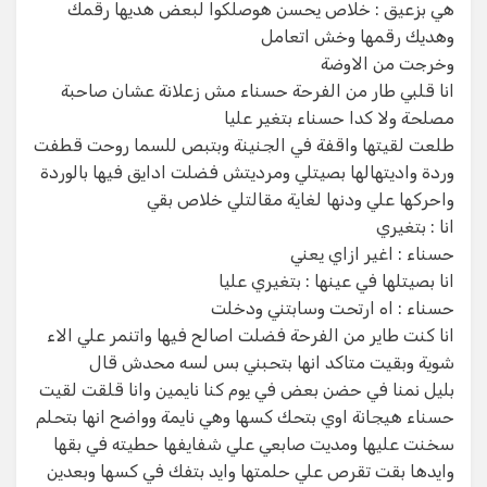
‏هي بزعيق : خلاص يحسن هوصلكوا لبعض هديها رقمك
وهديك رقمها وخش اتعامل
‏وخرجت من الاوضة
‏انا قلبي طار من الفرحة حسناء مش زعلانة عشان صاحبة
مصلحة ولا كدا حسناء بتغير عليا
‏طلعت لقيتها واقفة في الجنينة وبتبص للسما روحت قطفت
وردة واديتهالها بصيتلي ومرديتش فضلت ادايق فيها بالوردة
واحركها علي ودنها لغاية مقالتلي خلاص بقي
‏انا : بتغيري
‏حسناء : اغير ازاي يعني
‏انا بصيتلها في عينها : بتغيري عليا
‏حسناء : اه ارتحت وسابتني ودخلت
‏انا كنت طاير من الفرحة فضلت اصالح فيها واتنمر علي الاء
شوية وبقيت متاكد انها بتحبني بس لسه محدش قال
‏بليل نمنا في حضن بعض في يوم كنا نايمين وانا قلقت لقيت
حسناء هيجانة اوي بتحك كسها وهي نايمة وواضح انها بتحلم
سخنت عليها ومديت صابعي علي شفايفها حطيته في بقها
وايدها بقت تقرص علي حلمتها وايد بتفك في كسها وبعدين