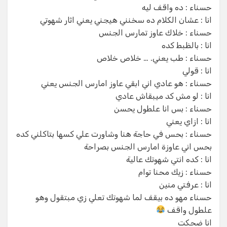
‏حسناء : ده واقف ليه
‏انا : عشان الكلام ده سخنني هيجني يعني اثار شهوتي
‏حسناء : خلاك عاوز تمارس الجنس
‏انا : بالظبط كده
‏حسناء : طب يعني. … خلاص خلاص
‏انا : قولي
‏حسناء : هو عادي اني ابقي عاوز امارس الجنس يعني
‏انا : لو مش كد ميبقاش عادي
‏حسناء : بس انا علطول يحسن
‏انا : ازاي يعني
‏حسناء : بحس في حاجة هنا وشاورت علي كسها بتاكلني كده
بحس اني عاوزة امارس الجنس بصراحة
‏انا : كده انتي شهوتك عالية
‏حسناء : زيك محنا توام
‏انا : عرفتي منين
‏حسناء مهو ده بيقف لما شهوتك تعلي زي مبتقول وهو
علطول واقف
‏انا ضحكت