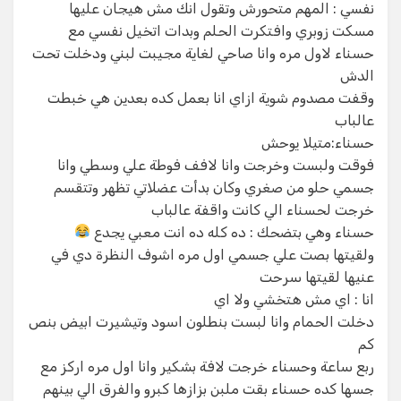
نفسي : المهم متحورش وتقول انك مش هيجان عليها
مسكت زوبري وافتكرت الحلم وبدات اتخيل نفسي مع
حسناء لاول مره وانا صاحي لغاية مجيبت لبني ودخلت تحت
الدش
وقفت مصدوم شوية ازاي انا بعمل كده بعدين هي خبطت
عالباب
حسناء:متيلا يوحش
فوقت ولبست وخرجت وانا لافف فوطة علي وسطي وانا
جسمي حلو من صغري وكان بدأت عضلاتي تظهر وتتقسم
خرجت لحسناء الي كانت واقفة عالباب
حسناء وهي بتضحك : ده كله ده انت معبي يجدع
ولقيتها بصت علي جسمي اول مره اشوف النظرة دي في
عنيها لقيتها سرحت
انا : اي مش هتخشي ولا اي
دخلت الحمام وانا لبست بنطلون اسود وتيشيرت ابيض بنص
كم
ربع ساعة وحسناء خرجت لافة بشكير وانا اول مره اركز مع
جسها كده حسناء بقت ملبن بزازها كبرو والفرق الي بينهم