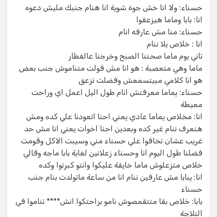
حسناء: ولا انا خش جوة شوية انا هنام جنبك مليش دعوه
انا: بابا وماما هيزعقوا
حسناء: منا مش عارفه انام
انا : خلاص يلا ننام
تاني يوم ماما صحتنا الصبح وخرجنا عالفطار
ماما وهي متعصبة : هو انا مش قولت متناموش جنب بعض
هو انا كلامي مبيتسمعش وفضلت تزعق
حسناء: يماما معرفتش انام طول اليل اعمل اي وراحت
معيطة
انا: مخلاص يماما عادي يعني احنا اتعودنا علي كده ومش
هنعرف ننام غير كده وبعدين احنا اخوات يعني انا مش حد
غريب عشان تخافوا علي حسناء مني وسيبت الاكل وقومت
فضلنا طول اليوم انا وحسناء زعلانين لغاية بابا ماجه وقالي
خلاص متزعلوش ماما خايفة عليكوا وانتو كبرتوا وكده
انا: يبابا مش عارفين ننام انا من ساعة ماتولدت بنام جنب
حسناء
بابا: خلاص بقا متتقمصوش نامو براحتكوا انش**** تناموا في
التلاجة