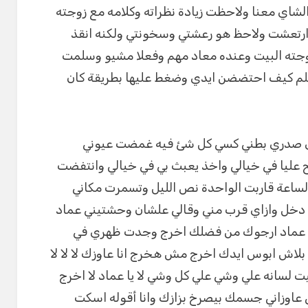
شاي معنا ولاحظت زيادة نظراته وكلامه مع زوجته
رتعشت ولاحظ هو رعشتي وسخونتي ولكنه انقذ
جته البيت وعنده معاد مهم وفعلا مشيو وسلمت
اعلم كيف احتضضن ايدي وضغط عليها بطريقة كان
صدري بطني كسي كل شئ فيه غمضت عيوني
ح عليا في خيالي واخذ يعبث بي في خيالي وانتفضت
ساعة قاربت الواحدة نص الليل وتسمرت مكاني
دخل وازاي قرب مني وقالي علشان وحشتيني عماد
لف عماد ارجوك من فضلك اخرج وجدت ظهري في
لاش ابوس ايدك اخرج مش هخرج انا عاوزك لا لا لا
لسانه علي وشي علي كل وشي لا يا عماد لا اخرج
ي عاوزاني جسمك بيصرخ بزازك وانا أقوله اسكت