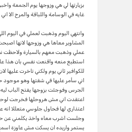
بزيارتها لي هي وزوجها يوم الجمعة واخ
غايه في الوسامة واللباقة والمرح الا ا
وانتهي اليوم وذهبت لعملي في اليوم ال
المشاوير معاها هي وزوجها لانها اصبحت
عملي وذهبت معهم بالسيارة ولاحظت نظرا
استطيع منعه واقنعت نفسي بان هذا ع
للكوافير ثاني يوم ولكني تاخرت عليها 
اني سأمر عليها في شقتها وهو موجود 
الجرس وفوجئت بزوجها يفتح الباب ليه 
اعتقدت اني مش هروحلها فخرجت لوحدها 
اعتذاري لها فحاول جلوسي متعللا انه ع
وجلست اشرب معاه واخذ يكلمني عن حيات
يستمر واريده ان يسكت مش عاوزة اسمع