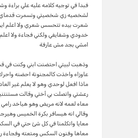
فبدا في توجيه كلامه عليه علي براءة 
لشخصيه زي شخصيتي وتسمرت قدماي وعج
شعرت بيده تتحسس شعري ولا اعلم اي
خدودي وشفايفي ولكني فجاءة ولا اعلم 
امشي بجد مش عارفة
وذهبت لبيتي احتضنت ابني وكنت في قمه
عاوزاه واخذت كالمجنونة احضنه واحرك
ماذا افعل لوحدي وهو لا يعلم غير العا
رعشتي واتصلت بي أختي وقالت مستنتني
معاه لعمه لانه مريض وهو هياخد رامي 
وقالي انه هيسافر بكرة الخميس وهير
معايا واتكلمنا في كل شئ حتي في الس
معاها وفنون السكس ومتعته وفجاءة ر