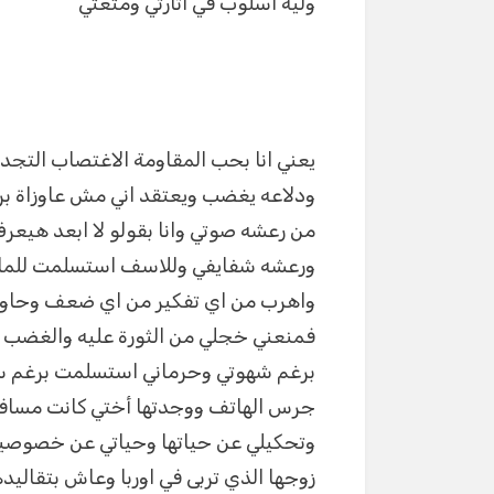
وليه اسلوب في اثارتي ومتعتي
يعني انا بحب المقاومة الاغتصاب التجدي
ودلاعه يغضب ويعتقد اني مش عاوزاة برغ
من رعشه صوتي وانا بقولو لا ابعد هيع
ورعشه شفايفي وللاسف استسلمت للمارسه
واهرب من اي تفكير من اي ضعف وحاولت 
فمنعني خجلي من الثورة عليه والغضب 
برغم شهوتي وحرماني استسلمت برغم س
جرس الهاتف ووجدتها أختي كانت مسافرة
وتحكيلي عن حياتها وحياتي عن خصوصيت
زوجها الذي تربى في اوربا وعاش بتقاليد