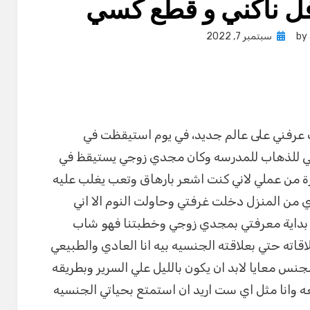
فل ناكني و قطع كسي
Posted
by
سبتمبر 7, 2022
on
عرفني على عالم جديد، في يوم استيقظت في
امي للذهاب للمدرسه وكان مجدي زوجي يستيقظ في
ة من عملي لاني كنت اشعر بارهاق وتعب يغلب عليه
من المنزل دخلت غرفتي وحاولت النوم الا اني
ن بداية معرفتي بمجدي زوجي وخطبتنا فهو شاب
اته حتي بعلاقته الجنسيه بيه انا العادي والطبيعي
نس معايا لابد ان يكون بالليل علي السرير وبطريقه
 متعه وانا مثل اي ست اريد ان استمتع بحياتي الجنسيه