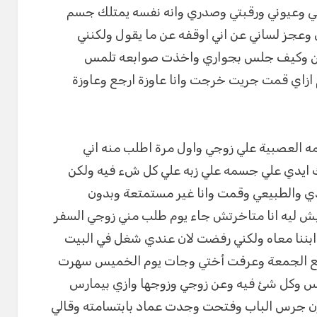
وشي وعيوني ورقبتي وصدري وانه نفسه يمتلك جسم
ز لساني عن اني اوقفه عن ما يقول ولكنني
ن وكيف جلس بجواري واخذت صوابعه تلمس
ازاي قمت جريت خرجت وانا عاوزة ارجع وعاوزة
 العصبية علي زوجي واول مرة اطلب منه اني
 ايدي علي جسمه علي زبه علي كل شء فيه ولكن
دي والطبيعي وقمت وانا غير مستمتعة وبدون
ش ليه انا متاخرتش جاء يوم طلب مني زوجي السفر
ابننا معاه ولكني رفضت لان عندي شغل في البيت
جع الجمعة وعرفت أختي وجات يوم الخميس سهرت
كس وكل شئ فيه وعن زوجي وزوجها وازي بيمارس
ن جرس الباب وفتحت وجدت عماد بابتسامته وقالي