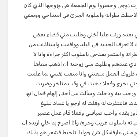
برت زوجي وحضروا يوم الجمعة هي وزوجها الذي كان
ني لاحظت نظراته واسلوبه الجرئ في امتداحي ووصفي
لي بعده ورنت عليا أختي وطلبت مني قضاء بعض
 لا تعرف الجديد في البلد ووافقت واستاذنت من
ته واستمر بمدحي باسلوب اكثر جراءة وانا لا
ادي عندهم وطلبت مني زوجته ان اذهب معاها
لان ظروف العمل منعتني وانا منعت نفسي لما علمت
حتي يخرج وفعلا ذهبت في وقت متاخر وضربت
ورحب بيه ودخلت وسألت عن أختي إلهام فقال انها
فاعتذرت له وقلت له ارجو يا عماد تبليغ
اوز يقدم واجب ضيافتي وفعلا قام عمل عصير
ه باسلوب غريب وجرئ وانا اصرخ بداخلي اريده ان
 مش عارفة كل شئ جوايا اتلخبط فشعر هو بذلك