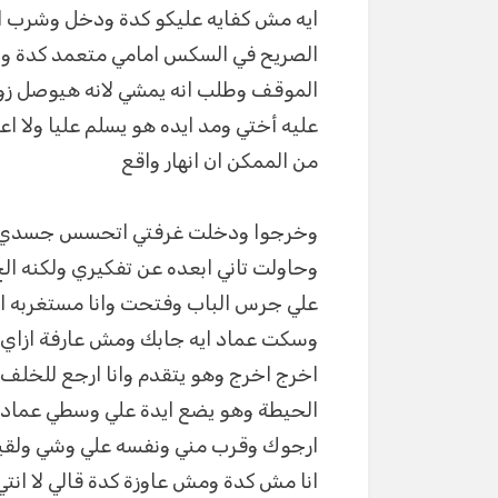
ايه مش كفايه عليكو كدة ودخل وشرب ال
الصريح في السكس امامي متعمد كدة وا
الموقف وطلب انه يمشي لانه هيوصل زو
عليه أختي ومد ايده هو يسلم عليا ولا 
من الممكن ان انهار واقع
وخرجوا ودخلت غرفتي اتحسس جسدي 
وحاولت تاني ابعده عن تفكيري ولكنه ال
علي جرس الباب وفتحت وانا مستغربه ال
وسكت عماد ايه جابك ومش عارفة ازاي 
اخرج اخرج وهو يتقدم وانا ارجع للخ
الحيطة وهو يضع ايدة علي وسطي عماد ب
ارجوك وقرب مني ونفسه علي وشي ولقيت 
انا مش كدة ومش عاوزة كدة قالي لا انت