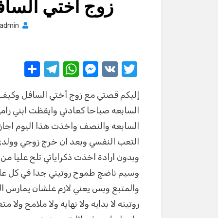
زوج أختي السا
admin
S
T
W
M
V
T
h
el
h
e
K
w
إليكم قصتي مع زوج أختي السافل وكيف 
ar
e
at
ss
it
السابعه صباحا كعادتي وايقظت ابني ر
e
gr
s
e
te
السابعه والنصف واخذت هذا اليوم اجاز
a
A
n
r
التعب النفسي وبعد ان خرج زوجي وولدي 
m
p
g
وبدون ارادة اخذت ذكراياتي تلح عليا م
p
er
وسيم ناضج طموح روتيني جدا في كل علاق
والمتبع وبس يعني لازم علشان يمارس الج
روتينه لا بدايه ولا نهايه ولا ملامح ولا