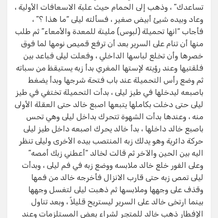
تساعدك” ، وذهب إلى الحمام حيث علبة الاسعافات الأولية ،
وعاد وبيده شيئ أبيض صغير ، فسألته ليلى “ما هذا ؟” ،
فأجاب “انها تحميلة (لبوس) ملينة للمعدة والأمعاء” ثم طلب
منها أن تنام على السرير بعد أن ترفع قميص نومها لما فوق
خصرها وأن تخلع لباسها الداخلي ، وفعلت ليلى فباعد بين
فلقتيها وعند رؤيته لإستها المغري بدأ زبه يستيقظ من سباته
ثم وضع رأس التحميلة عند باب فتحة شرجها وبدأ يضغط
باصبعه ليدخلها في طيز ليلى ، بدأت التحميلة تختفي في طيز
ليلى حتى دخلت بكاملها يتبعها اصبع خالد حتى العقلة الأولى
منه ، وعندها بدأت الشهوة تتحرك بداخل ليلى وهي تحس
باصبع خالد داخلها ، بدأ خالد يحرك اصبعه داخل طيز ليلى
حركة دائرية وهو يدلك زبه المنتصب بيده الأخرى وليلى تنظر
اليه بين الحين والآخر ثم قالت لخالد “أعطني زبك أمصه”
وعلى الفور خلع خالد ملابسه ووضع زبه في فم ليلى ، وبدأت
ليلى تمص زبه حتى قارب الانزال فأخرجه خالد من فمها
وقذف على وجهها وملابسها ثم ذهبت ليلى لتغسل وجهها
بينما ارتخى خالد على السرير ليستريح قليلاً ، وبعد تناول
الإفطار ذهب خالد للمتجر لشراء بعض المستلزمات وعند