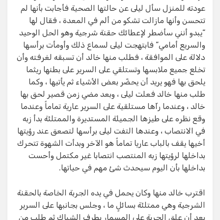
عودته للمنزل سأل ليلى عن حالتها الصحية فأجابت بأنها لم
تتحسن وأنها مازالت تشكو من ألم في المعدة ، فقال لها
“يبدو أنني سأضطر لإعطائك حقنة شرجية وهو الحل الوحيد
والسريع أمامي” فابتهجت ليلى لسماع ذلك وأومأت برأسها
دلالة على الموافقة ، فطلب منها خالد أن تسبقه لغرفته وأن
تخلع جميع ملابسها وتستلقي على السرير على بطنها ريثما
يلحق بها فهو يريد أن يحضّر بعض الأشياء ثم يأتيها ، وكما
طلب منها خالد فعلت ليلى ، وبعد مضي زمن قصير لحق بها
خالد ، وعندما رآها مستلقية على السرير عارية تماماً وعندما
وقع نظره على طيزها الجميلة المستديرة والممتلئة بدأ زبه
في الانتصاب ، وعندها التفت ليلى برأسها لتصعق عند رؤيتها
أخيها يقف بالباب عاريا تماماً هو الآخر وبدأت الشهوة تتحرك
بداخلها لرؤيتها زبه المنتصب انتصابا غير مكتمل وأحست
بداخلها بأن اليوم سيحدث شئ مهم في حياتها.
اقترب خالد منها وكان يحمل في يده الجربة الخاصة بالحقنة
الشرجية وهي ممتلئة بسائلٍ ما ، وجلس بجانبها على السرير
بعد أن علق الجربة على المسمار بطرف الشباك ثم طلب من