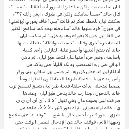
ليلى لما سمعت ولكن بدا عليها السرور أيضاً فقالت “نعم …” ،
قال خالد “حسناً سأنيكك ولكن في طيزك ، ايش رأيك ؟؟” ،
سكتت ليلى للحظة تفكر ثم قالت “بس أخاف يعورني (يؤلمني)
في طيزي” فرد عليها خالد “سادخله ببطء كما سأضع الكثير
من الفازلين حتى لا يعورك وهو يدخل…” ثم سكتت ليلى
للحظة مرة أخرى وقالت “حسنا ، موافقة ” ، فطلب منها
خالد أن تفتح أليتيها وأحضر علبة الفازلين وأخذ كمية
بأصابعه ، وضع جزءاً منها على فتحة طيز ليلى ، ثم دهن
الباقي على زبه المنتصب ودلكه قليلاً حتى يتأكد من
أنالفازلين قد غطى كل زبه ، ثم جلس بين ساقي ليلى وركز
رأس زبه على باب فتحة طيزها البنية اللون العذراء وبدأ
يضغط ليدخله ، بدأت حلقة فتحة طيز ليلى تتسع لتسمح لزب
خالد بالدخول ، وبدأ زب خالد يدخل طيز ليلى ، وعندها
صرخت ليلى بصوت عالٍ وهي تقول “لا لا ، أي أي أي ي ي
ي… خالد تراه يعورني ، تراه يعور كثير ، لأ لأ لأ ، طلعه من
طيزي ، يعور كثير ، أحس حالي بانشق ……” وقد بدا على ملامح
وجهها الألم ، فوقف خالد عن الإدخال لبعض الوقت حتى