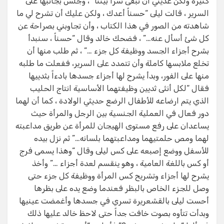
كثيرة ولكن عديني أن تبقى سراً بيننا” ، وجلس بجانبها على
السرير ، قالت ليلى “حسناً أعدك ، ولكن عليك أن تشرح لي ما
شاهدته من الصور في هذا الكتاب ، وأن تجاوبني بصراحة عن
كل شئ أسأل عنه…” ، فضحك خالد وقال “حسناً ، سنبدأ
بشرح أجزاء الجسد ووظيفة كل جزء …” ، ثم طلب منها أن
تخلع ملابسها كاملة وأن تتمدد على السرير، ففعلت ما طلبه
منها على الفور، وبدأ يشرح لها أجزاء جسدها بادءاً بثدييها
فقال “لكل أنثى ثديين وظيفتهما الأساسية انتاج الحليب
الذي يتم ارضاعه للأطفال الرضع حديثي الولادة ، كما أن لهما
دور فعال في العملية الجنسية بين الرجل والمرأة حيث
يساعدان على رفع مستوى الهيجان للمرأة عن طريق مداعبته
لهما ومص حلمتيهما ومداعبتهما بلسانه…” ثم نزل بيده
للأسفل ووضع إصبعه على كس ليلى وقال “وهذا يسمى فرج
أو كس باللغة العامية ، وهو ينقسم لعدة أجزاء …” وأخذ
يشرح لها أجزاء وتشريح كس المرأة ووظيفة كل جزء حتى
وصل للجزء الخاص بالبظر فعندما وضع يده على بظرها
أحست ليلى بالقشعريرة تسري في جسدها وأغمضت عينيها
وبدأت تتأوه بصوت خافت جداً حتى لاحظ خالد عليها ذلك