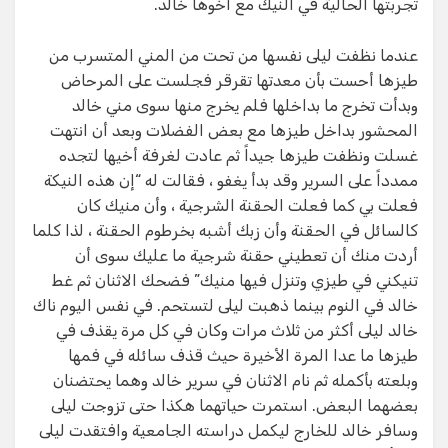
تجربتها الحالية في النيك مع أخوها خالد.
عندما نظفت ليلى نفسها من تحت من المني المتسرب من
طيزها أحست بأن معدتها تقرقر فجلست على المرحاض
وبدأت تخرج ما بداخلها فلم يخرج منها سوى مني خالد
المحشور بداخل طيزها مع بعض الفضلات وبعد أن انتهت
غسلت ونظفت طيزها جيداً ثم عادت لغرفة أخيها لتجده
ممدداً على السرير وقد بدأ يغفو ، فقالت له “إن هذه النيكة
فعلت بي كما فعلت الحقنة الشرجية ، وأن منيك كان
كالسائل في الحقنة وأن زبك أشبه بخرطوم الحقنة ، لذا كلما
أردت منك أن تعطيني حقنة شرجية ما عليك سوى أن
تنيكني في طيزي وتنزل فيها منيك” فضحك الاثنان ثم غط
خالد في النوم بينما ذهبت ليلى لتستحم. في نفس اليوم ناك
خالد ليلى أكثر من ثلاث مرات وكان في كل مرة يقذف في
طيزها ما عدا المرة الأخيرة حيث قذف سائله في فمها
وبلعته بأكمله ثم نام الاثنان في سرير خالد وهما يحتضنان
بعضهما البعض. استمرت حياتهما هكذا حتى تزوجت ليلى
وسافر خالد للخارج ليكمل دراسته الجامعية وافتقدت ليلى