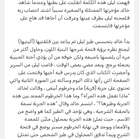
فهمت ليلى هذه الكلمة انقلبت على بطنها وعندما شاهد
خالد مؤخرتها الممتلئة والصغيرة نسبياً اشتد انتصاب زبه
فلمحته ليلى بطرف عينها وعرفت أن أخاها قد هاج على
مؤخرتها فابتسمت.
بدأ خالد يتحسس طيز ليلى ثم يباعد بين فلقتيها (أليتيها)
ليمتع نظره برؤية فتحة شرجها البنية اللون، وحاول أكثر من
مرة أن يلمسها باصبعه ولكن خوفه من أن يؤذي أخته الحبيبة
يجعله يرجع. وبعد مضي بعض الوقت ، قامت ليلى من السرير
وأحضرت الكتاب الذي كان يدرس فيه أخيها وفتحت على
الصفحة التي رأتها ذلك اليوم وسألته عن الصورة الثانية والتي
تحتوي على جربة (قربة) ماء وخرطوم أبيض ، وقالت لخالد
“ماذا تفعل هذه المرأة؟ وما هذا الخرطوم الممتد بين هذه
الجربة وطيزها؟” ، ابتسم خالد وقال “هذه الجربة تسمة
بالحقنة الشرجية ، وهي تؤخذ في الطيز كما هو واضح من
الاسم ، حيث تملئ هذه الجربة بمحلول مليّن للمعدة
والأمعاء ويوجد في نهاية الخرطوم مسبر يوضع في فتحة
الشرج ويبدأ تدفق المحلول في طيز الشخص حتى تمتلئ