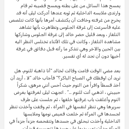
يمسح هذا السائل من على بطنه ويمسح قضيبه ثم قام
وارتدى ملابسه الداخلية ثم ثوبه عندها أدركت ليلى أنه قد
يخرج من غرفته وخافت أن يكتشف أمرها بأنها كانت تتلصص
عليه فأسرعت إلى غرفة الجلوس وتظاهرت بأنها تشاهد
التلفاز ، وبعد قليل حضر خالد إلى غرفة الجلوس وشاركها
مشاهدة التلفاز ، وكانت في تلك الأثناء تختلس النظر اليه
بين الحين والآخر وهي تتذكر ما رأته قبل دقائق في غرفة
أخيها دون أن تجد له أي تفسير.
بعد مضي الوقت قامت وقالت لخالد “أنا ذاهبة للنوم، هل
تريد أن اوقظك في الصباح الباكر؟” فأجاب خالد “لا ، أريد أن
أخذ قسطاً وافراً من النوم حيث أحس أنني مرهق، شكراً
حبيبتي ، اذهبي أنت للنوم …” . اتجهت ليلى لغرفتها بغرض
النوم وأغلقت باب غرفتها خلفها ، ثم جلست على طرف
سريرها وهي تنظر لنفسها في المرآة ، ثم وقفت وأخذت تنظر
لجسدها في المرآة ثم خلعت قميص نومها وملابسها
الداخلية وأخذت تبحلق في جسدها وتتفحصه جزءاً جزءاً في
المرآة وبدأت تمرر يديها على جسدها تتحسسه فبدأت