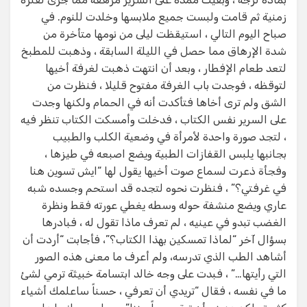
زمنية ثم قامت ولبست جميع ملابسها وخلدت للنوم. في
صباح اليوم التالي ، استيقظت ليلى من نومها متأخرة من
شدة الإرهاق مما حصل في الليلة السابقة ، وذهبت للمطبخ
لتعد طعام الإفطار ، وبعد أن انتهت ذهبت لغرفة أخيها
لتوقظه ، فوجدت باب الغرفة مفتوح قليلا ، فنظرت من
الشق ولم ترى أخاها فتأكدت أنه في الحمام ولكنها وجدت
على السرير نفس الكتاب ، فدخلت وأمسكت الكتاب تنظر فيه
، لتجد صورة واحدة لأمرأة في وضعية الكلب والطبيب
بجانبها يلبس القفازات الطبية ويضع اصبعه في طيزها ،
وفجأة ذعرت لسماع صوت أخيها يقول لها “ايش تسوين هنا
في غرفتي؟” ، فنظرت نحوه لتجده قد استحم وجسده شبه
عاري ويضع منشفة حوله وسطه يغطي عورته فقط ونظرة
الغضب تبدو في عينيه ، لم تعرف ماذا تقول له ، فبادرها
بسؤال آخر “لماذا تمسكين بهذا الكتاب؟”، فأجابت “أردت أن
أشاهد الطب الذي تدرسه، ولم أعرف ما معنى هذه الصور
التي رأيتها…” ، فبدت على وجه خالد ابتسامة خبيثة ترمي لشئ
ما في نفسه ، فقال “تريدي أن تعرفي ، حسناً ساعلمك أشياء