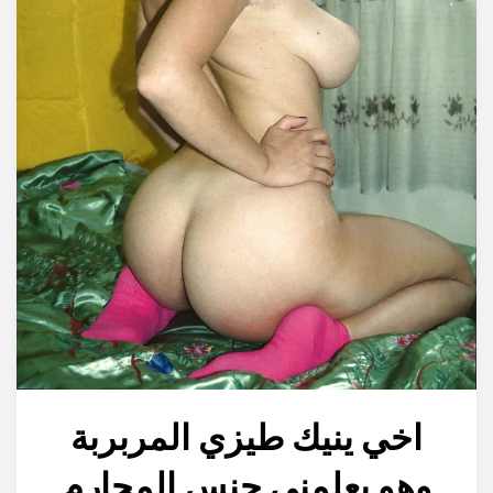
اخي ينيك طيزي المربربة
وهو يعلمني جنس المحارم