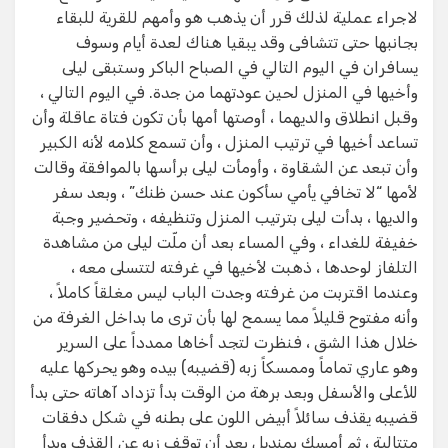
لاجراء عملية لذلك قرر أن يذهب هو وأمهم للقرية للبقاء
بجانبها حتى تتشافى وقد يبقيا هناك لعدة أيام وسوف
يسافران في اليوم التالي في الصباح الباكر وستبقى ليلى
وأخيها في المنزل لحين عودتهما من جدة. في اليوم التالي ،
وقبل انطلاق والديهما ، أوصتها أمها بأن تكون فتاة عاقلة وأن
تساعد أخيها في ترتيب المنزل ، وأن تسمع كلامه لأنه الكبير
وأن تبعد عن الشقاوة ، وأومأت ليلى برأسها بالموافقة وقالت
لأمها “لا تخافي يأمي سأكون عند حسن ظنك” ، وبعد سفر
والديها ، بدأت ليلى بترتيب المنزل وتنظيفه ، وتحضير وجبة
خفيفة للغداء ، وفي المساء بعد أن ملّت ليلى من مشاهدة
التلفاز لوحدها ، ذهبت لأخيها في غرفته لتتسلى معه ،
وعندما اقتربت من غرفته وجدت الباب ليس مغلقاً كاملاً ،
وأنه مفتوح قليلاً مما يسمح لها بأن ترى ما بداخل الغرفة من
خلال هذا الشق ، فنظرت لتجد أخاها ممدداً على السرير
وهو عاري تماماً وممسكاً زبه (قضيبه) بيده وهو يحركها عليه
للأعلى والأسفل وبعد برهة من الوقت بدأ تزداد آهاته حتى بدأ
قضيبه يقذف سائلاً أبيض اللون على بطنه في شكل دفقات
متتالية ، ثم أمسك بمنديل بعد أن توقف زبه عن القذف وبدأ