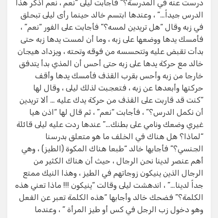
درست عنه في المدرسة؟” فأجابت ليلى “نعم ، نعم أذكر هذا
الدرس جيداً…” ، وعندها ابتسم خالد حينما رأى ليلى تبحلق
في زبه وقال “هل تريدين لمسه؟” فأجابت على الفور “نعم” ،
فأمسك يدها ووضعها على زبه ، وما أن لمست يدها زبه حتى
بدأت تقبض عليه وتتحسسه من فوقه وتحته ، ويزداد هيجان
خالد مع حركة يدها على زبه حتى أحس أن المذي بدأ يتدفق
خارجا من زبه وأحس بقرب القذف فأمسك يدها وأقف
حركتها وأبعدها عن زبه ، فتعجبت لذلك ليلى ، وقال لها
“كنت قد قاربت على القذف من حركة يدك عليه … ألا تريدين
أن نكمل الدرس؟” ، فأجابت “نعم” ، ثم قال لها “اذن هيا
غيري وضعك ونامي على بطنك…” عندها ردت عليه ليلى قائلة
“لماذا؟ هل هناك في الخلف ما هو متعلق بدرسنا
الجنسي؟” فأجابها خالد “طبعا هناك المكوة (الطيز) ، وهي
أهم عنصر لدينا نحن الرجال ، حيث أن هناك الكثير من
الرجال الذين ينيكون زوجاتهم في الطيز ، وهذا النيك ممتع
جداً لدينا…” ، اندهشت ليلى وقالت “ينيكون !!! ماذا تعني هذه
الكلمة؟” فضحك خالد وأجابها “هذه الكلمة تعبر عن الفعل
وهو دخول زب الرجل في كس أو طيز المرأة ” ، وعندما