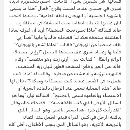
فسألها “هل تشعرين بشئ؟” فأجابت “أحس بقشعريرة لذيذة
تسري في جسدي عندما لمست بظري” فقال “هذا ما يسمى
بالشهوة الجنسية أو الهيجان باللغة العامية” ، وعندما فتحت
ليلى عينيها لاحظت انتفاخا تحت المنشفة في منطقة زب
خالد فسألته “ماذا تخبئ تحت المنشفة؟ أريد أن أعرف لماذا
المنشفة منتفخة هكذا…” فضحك خالد وأجابها “هذا زبي
يقف منتصباً من الهيجان” فقالت “لماذا تشعر بالهيجان؟”
فأجابها وعيناه تسري على جسدها الجميل “لرؤيتي جسدك
الرائع والفتّان” فقالت ليلى “أرني زبك وهو منتصب” ، وقام
خالد على الفور وخلع المنشفة فظهر لليلى زبه المنتصب ،
فانبهرت لرؤيته واندهشت من منظره ، وقالت له “ماذا كنت
تفعل به في الأمس عندما كنت ممسكاً به وتحكه؟” ، قال لها
خالد “هذه العملية تسمى عند الرجال بالعادة السرية أو
الاستمناء وبالعامية تسمى بالتجليخ” ، فسألته ليلى “وما هو
السائل الأبيض الذي كنت تقذفه منه؟” ، فضحك خالد وقال
“لقد رأيت كل شئ ، هذا يسمى بالمني وهو السائل الذي
يدفقه الرجل في كس المرأة فيتم الحمل عند التقائه
بالبويضة الأنثوية ، وهو السائل الذي ينجب الأطفال ، أظن أنك