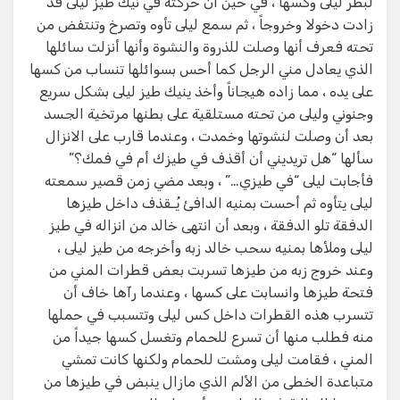
لبظر ليلى وكسها ، في حين أن حركته في نيك طيز ليلى قد
زادت دخولا وخروجاً ، ثم سمع ليلى تأوه وتصرخ وتنتفض من
تحته فعرف أنها وصلت للذروة والنشوة وأنها أنزلت سائلها
الذي يعادل مني الرجل كما أحس بسوائلها تنساب من كسها
على يده ، مما زاده هيجاناً وأخذ ينيك طيز ليلى بشكل سريع
وجنوني وليلى من تحته مستلقية على بطنها مرتخية الجسد
بعد أن وصلت لنشوتها وخمدت ، وعندما قارب على الانزال
سألها “هل تريديني أن أقذف في طيزك أم في فمك؟”
فأجابت ليلى “في طيزي…” ، وبعد مضي زمن قصير سمعته
ليلى يتأوه ثم أحست بمنيه الدافئ يُـقذف داخل طيزها
الدفقة تلو الدفقة ، وبعد أن انتهى خالد من انزاله في طيز
ليلى وملأها بمنيه سحب خالد زبه وأخرجه من طيز ليلى ،
وعند خروج زبه من طيزها تسربت بعض قطرات المني من
فتحة طيزها وانسابت على كسها ، وعندما رآها خاف أن
تتسرب هذه القطرات داخل كس ليلى وتتسبب في حملها
منه فطلب منها أن تسرع للحمام وتغسل كسها جيداً من
المني ، فقامت ليلى ومشت للحمام ولكنها كانت تمشي
متباعدة الخطى من الألم الذي مازال ينبض في طيزها من