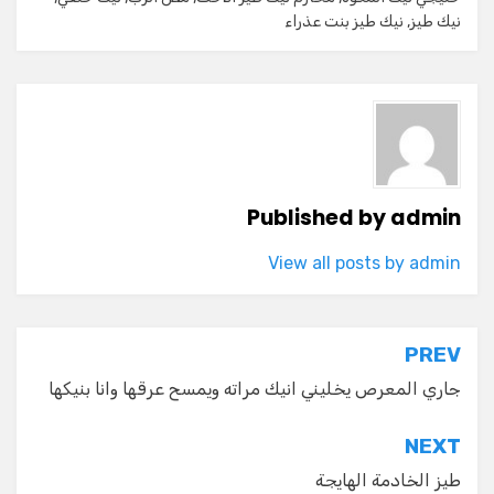
نيك طيز
,
نيك طيز بنت عذراء
Published by
admin
View all posts by admin
تصفّح
PREV
المقالات
جاري المعرص يخليني انيك مراته ويمسح عرقها وانا بنيكها
NEXT
طيز الخادمة الهايجة