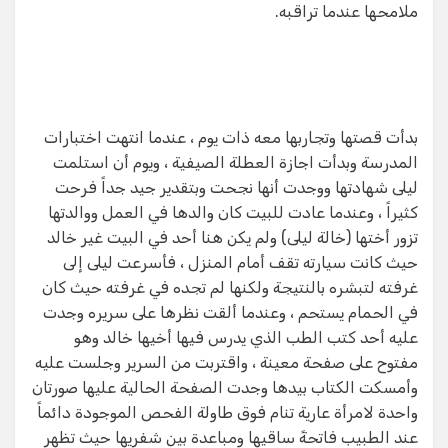
ملامحها عندما تراقبه.
بدأت قصتها وتجاربها معه ذات يوم ، عندما انتهت اختبارات
المدرسة وبدأت اجازة العطلة الصيفية ، ويوم أن استلمت
ليلى شهادتها ووجدت أنها نجحت وبتقدير جيد جداً فرحت
كثيراً ، وعندما عادت للبيت كان والدها في العمل ووالدتها
تزور أختها (خالة ليلى) ولم يكن هنا أحد في البيت غير خالد
حيث كانت سيارته تقف أمام المنزل ، فأسرعت ليلى إلى
غرفته لتبشره بالنتيجة ولكنها لم تجده في غرفته حيث كان
في الحمام يستحم ، وعندما ألقت نظرها على سريره وجدت
عليه أحد كتب الطب الذي يدرس فيها أخيها خالد وهو
مفتوح على صفحة معينة ، واقتربت من السرير وجلست عليه
وأمسكت الكتاب بيدها وجدت الصفحة الحالية عليها صورتان
واحدة لامرأة عارية تنام فوق طاولة الفحص الموجودة دائماً
عند الطبيب فاتحةً ساقيها ومباعدة بين شفريها حيث تظهر