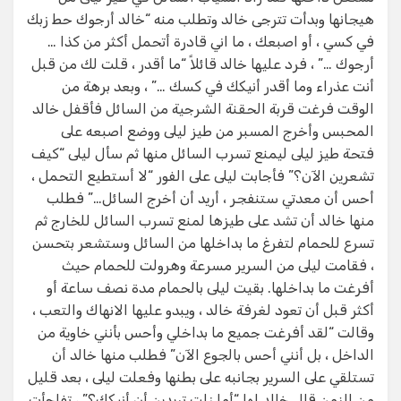
هيجانها وبدأت تترجى خالد وتطلب منه “خالد أرجوك حط زبك
في كسي ، أو اصبعك ، ما اني قادرة أتحمل أكثر من كذا …
أرجوك …” ، فرد عليها خالد قائلاً “ما أقدر ، قلت لك من قبل
أنت عذراء وما أقدر أنيكك في كسك …” ، وبعد برهة من
الوقت فرغت قربة الحقنة الشرجية من السائل فأقفل خالد
المحبس وأخرج المسبر من طيز ليلى ووضع اصبعه على
فتحة طيز ليلى ليمنع تسرب السائل منها ثم سأل ليلى “كيف
تشعرين الآن؟” فأجابت ليلى على الفور “لا أستطيع التحمل ،
أحس أن معدتي ستنفجر ، أريد أن أخرج السائل…” فطلب
منها خالد أن تشد على طيزها لمنع تسرب السائل للخارج ثم
تسرع للحمام لتفرغ ما بداخلها من السائل وستشعر بتحسن
، فقامت ليلى من السرير مسرعة وهرولت للحمام حيث
أفرغت ما بداخلها. بقيت ليلى بالحمام مدة نصف ساعة أو
أكثر قبل أن تعود لغرفة خالد ، ويبدو عليها الانهاك والتعب ،
وقالت “لقد أفرغت جميع ما بداخلي وأحس بأنني خاوية من
الداخل ، بل أنني أحس بالجوع الآن” فطلب منها خالد أن
تستلقي على السرير بجانبه على بطنها وفعلت ليلى ، بعد قليل
من الزمن قال خالد لها “أما زلت تريدين أن أنيكك؟” ، تفاجأت