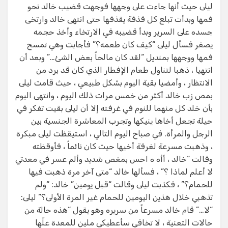
ليلى حيث أنها جاءت على وجهها فوجهت قضيب خالد نحو
فمها وبدأت تبلع كل قذفة يقذفها حتى انتهى خالد وارتخى
جسده على السرير وبدأ قضيبه في الارتخاء وأخذ حجمه
يصغر فسأل ليلى “كيف كان طعمه؟” فأجابت وهي تمسح
فمها ووجهها بمنديل “لقد كان مالحاً بعض الشئ…” وبعد أن
انتهيا ، ذهبا لتناول طعام الإفطار الذي كان قد برد من
الانتظار ، وأمضيا بقية اليوم بشكل طبيعي ، حيث قامت ليلى
بمص زب خالد أكثر من خمس مرات ذلك اليوم ، وانتهى اليوم
بأن خلد كل منهما للنوم في غرفته إلا أن ليلى بقيت تفكر في
حيلة تجعل أخاها ينيكها وتجرب المعاشرة الجنسية بين
الرجل والمرأة. في صباح اليوم التالي ، استيقظت ليلى مبكرة
، وذهبت مسرعة لغرفة أخيها حيث كان نائماً ، فأوقظته
وقالت “خالد ، أأه ه احس بمغص شديد وألم عسر في معدتي
لا أعلم لماذا ؟” ، فسألها خالد “متى آخر مرة ذهبت فيها
للحمام؟” ، فكذبت ليلى وقالت “قبل يومين” خالد: “ولم
تذهبي خلال هذين اليومين للحمام غير المرة الأولى؟” ليلى:
“لا…” قام خالد مسرعاً من سريره وهو يقول “هذه حالة من
حالات التعنية ، لا تخافي سأعطيكي ملين للمعدة علّها