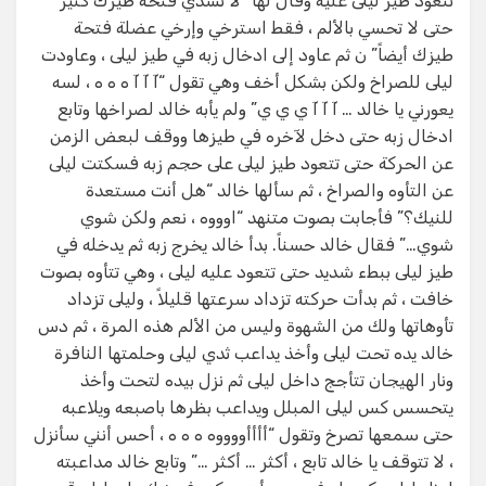
تتعود طيز ليلى عليه وقال لها “لا تشدي فتحة طيزك كثير
حتى لا تحسي بالألم ، فقط استرخي وإرخي عضلة فتحة
طيزك أيضاً” ن ثم عاود إلى ادخال زبه في طيز ليلى ، وعاودت
ليلى للصراخ ولكن بشكل أخف وهي تقول “آ آ آ ه ه ه ، لسه
يعورني يا خالد … آ آ آ ي ي ي” ولم يأبه خالد لصراخها وتابع
ادخال زبه حتى دخل لآخره في طيزها ووقف لبعض الزمن
عن الحركة حتى تتعود طيز ليلى على حجم زبه فسكتت ليلى
عن التأوه والصراخ ، ثم سألها خالد “هل أنت مستعدة
للنيك؟” فأجابت بصوت متنهد “اوووه ، نعم ولكن شوي
شوي…” فقال خالد حسناً. بدأ خالد يخرج زبه ثم يدخله في
طيز ليلى ببطء شديد حتى تتعود عليه ليلى ، وهي تتأوه بصوت
خافت ، ثم بدأت حركته تزداد سرعتها قليلاً ، وليلى تزداد
تأوهاتها ولك من الشهوة وليس من الألم هذه المرة ، ثم دس
خالد يده تحت ليلى وأخذ يداعب ثدي ليلى وحلمتها النافرة
ونار الهيجان تتأجج داخل ليلى ثم نزل بيده لتحت وأخذ
يتحسس كس ليلى المبلل ويداعب بظرها باصبعه ويلاعبه
حتى سمعها تصرخ وتقول “أأأأووووه ه ه ه ، أحس أنني سأنزل
، لا تتوقف يا خالد تابع ، أكثر … أكثر …” وتابع خالد مداعبته