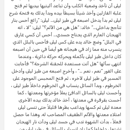
ليلى أن تأخذ وضعية الكلب وأن تباعد أليتيها بيديها ثم فتح
علبة الفازلين وأخذ شيئاً بسيطاً بيده وبدأ يدلك به فتحة شرج
ليلى ثم بدأ يدخل اصبعه في طيز ليلى… ليلى: “رائع أحس بنار
تتأجج بداخلي…” خالد: “هل هي من الألم؟” ليلى: “لا ، انه
الهيجان العارم الذي يجتاح جسدي… أحس أن كسي غارق
في البلل” وضع خالد يده على كس ليلى فأحس بالبلل الذي
يتسرب منه مما زاد في هيجانه هو أيضاً في حين أن اصبعه
كان داخل طيز ليلى بأكمله ويحركه حركة دائرية ، وعندما
انتهى سألها “هل أنت مستعدة للحقنة الشرجة؟” فأجابت
على الفور “نعم ، نعم …” ، وأخرج اصبعه من طيز ليلى وأدخل
المسبر في طيز ليلى لآخره ، ثم فتح المحبس الموجود على
الخرطوم ، وبدأ السائل ينساب في الخرطوم داخلاً طيز ليلى ،
وأحست ليلى بالسائل الدافئ يملأ مؤخرتها ومعدتها ، كما
أحست بقرقرة في معدتها ، أخذ خالد يدلك بيده الأخرى
معدة ليلى ثم كسها ويداعب بظرها قليلاً حتى تنسى ليلى
امتلاء معدتها والألم الطفيف المصاحب له. وهذا ما حصل
فعلاً ، بدأت الشهوة تدب في جسد ليلى ودأت نار الهيجان
تشتعل داخلها كما زاد انسياب السائل في طيز ليلى من