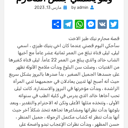
Posted
admin
by
مارس 13, 2023
on
S
T
W
M
V
T
h
el
h
e
K
w
قصة محارم نيك طيز الاخت
ar
e
at
ss
it
سأحكي اليوم قصتي عندما كان اخي ينيك طيزي ، اسمي
e
gr
s
e
te
ليلى، ليلى فتاة تبلغ من العمر ثمانية عشر عاماً مع أخيها
a
A
n
r
الشاب خالد والذي يبلغ من العمر 22 عاماً. ليلى فتاة كغيرها
من الفتيات ، وصلت سن البلوغ وبدأت ملامح الأنوثة تظهر
m
p
g
على جسدها الجميل الصغير ، بدأ صدرها بالبروز بشكل سريع
p
er
حيث أنه أصبح لها ثديين يعادلان في حجميهما ثديي المرأة
الراشدة ، وبدأت مؤخرتها في البروز والاستدارة. كانت ليلى
تحب أخاها خالد الذي يدرس في كلية الطب في سنواته
الأولى ، وتتخذه مثلها الأعلى وتكن له الاحترام والتقدير ، وبعد
بلوغها بدأت نظراتها ومشاعرها تجاهه تتخذ شكلاً آخر حيث
أنها بدأت تنظر له كشاب مكتمل الرجولة ، جميل المنظر ،
حسن المظهر ، وبدأت نظرات الإعجاب تبدو واضحة على