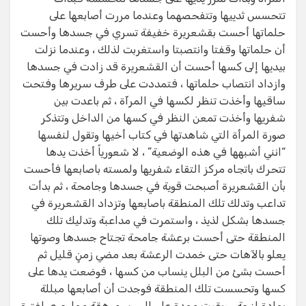
تتحسس ثدييها وتتفحصهما وعندما مررت أصابعها على
حلماتها أحست بقشعريرة خفيفة تسري في جسدها وأحست
أن حلماتها وقفتا وانتصبتا واستغربت لذلك ، وعندما نزلت
بيديها إلى كسها أحست أن القشعريرة قد زادت في جسدها
وازداد انتصاب حلماتها ، فتمددت على طرف سريرها وفتحت
ساقيها وأخذت تنظر لكسها في المرآة ، ثم باعدت بين
شفريها وأخذت تمعن النظر في كسها من الداخل وتتذكر
صورة المرأة التي شاهدتها في كتاب أخيها وتقول لنفسها
“انني أشبهها في هذه الوضعية” ، لا شعورياً أخذت يدها
تتحرك باتجاه مركز التقاء شفريها ولمسته باصابعها فأحست
بأن القشعريرة أصبحت قوية في جسدها وجامحة ، ثم بدأت
تداعب وتدلك تلك المنطقة باصابعها وتزداد القشعريرة في
جسدها بشكل لذيذ ، واستمرت في مداعبة وتدليك تلك
المنطقة حتى أحست برعشة جامحة تجتاح جسدها وصوتها
يعلو بالآهات حتى خمدت الرعشة بعد مضي زمنٍ قليل ثم
أحست بشئ من البلل ينساب من كسها ، فوضعت يدها على
كسها وتحسست تلك المنطقة فوجدت أن أصابعها مبللة
بمادة لزجة ، وبقيت ممدة على السرير مرهقة مما جرى لفترة