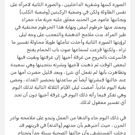
الصورة كسها وشفريه الداخليين ، والصورة الثانية لامرأة على
نفس الطاولة ولكن في وضعية الركبتين (وضعية الكلب)
وبجانبها عامود من الحديد معلق عليه جربة ماء حمراء
وممتد منها خرطوم أبيض ونهاية هذا الخرطوم مختفية في
طيز المرأة. بدت ملامح الدهشة والتعجب على وجه ليلى
لرؤيتها الصورة الثانية وأخذت تتأملها طويلاً محاولةً تفسير ما
تراه ، ولكنها فزعت لسماعها صوت باب الحمام يفتح
فأسرعت بالخروج من غرفة أخيها إلى غرفتها وبقيت فيها
لبعض الوقت ثم ذهبت لأخيها وبشرته بنتجيتها وهي سعيدة
وتظاهرت بأنها لم تفعل أي شئ ، وبعد قليل حضرت أمها من
عند خالتها فبشرتها أيضاً ثم ساعدتها بتحضير الغداء ، ومضى
بقية اليوم عادياً. أمضت ليلى الأيام الثلاثة التالية لذلك اليوم
وهي تفكر فيما رأته ذلك اليوم في غرفة أخيها دون أن تجد
أي تفسير معقول لذلك.
في ذلك اليوم جاء والدها من العمل وتبدو على ملامحه بوادر
الحزن ، حيث أخبرهم بأن جدتهم (والدته) في قريتهم قد
دخلت المستشفى وأن حالتها الصحية سيئة جداً وتحتاج