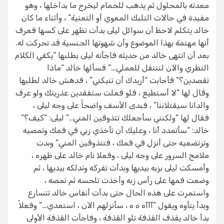
معدته بالمحلول ثم يذهب للحمام ليخرج ما بداخلها ، وهو
مفيدة في حالات التلبك المعوي أو التعنية” ، وأثناء ما كان
خالد يتكلم لاحظ أن سوائل ليلى بدأت تظهر على كسها فعرف
أنها مهتمة بهذا الموضوع وأن شهوتها الجنسية قد تحركت له.
بعد أن انتهى خالد من حديثه فاجأته ليلى بطلبها “يكفي الكلام
النظري والآن لننتقل للعملي…” فسألها خالد “ماذا
تقصدين؟” فأجابت “أريدك أن تنيكني” ، فدهش خالد لطلبها
وقال لها “لا أستطيع ، فلو فعلت ستفقدين عذريتك ولو عرف
والدانا سيقتلاننا” ، فبدى الأسف واضحاً على وجه ليلى ،
فقال لها “ولكنني سأجعلك تتذوقين المني..” ليلى: “كيف؟”
خالد: “سأتمدد أنا ، وعليك أن تأخذي زبي في فمك وتمصيه
وترتضعيه حتى أنزل في فمك ، فتتذوقين المني” وبدت
ملامح السرور على وجه ليلى ، وفعلا نام خالد على ظهره ،
وأمسكت ليلى بزبه بيديها وبدأت تفركه وتدلكه بيديها ، ثم
وضعت فمها على رأس زبه وأخذت تلحسه ثم تمصه ،
واستمرت على هذه الحال حتى بدأت أنفاس خالد تتسارع
وبدأ يتأوه ويقول “آآآه ه ه ، سأنزلهم الآن ، استعدي…” وفعلاً
بدأ خالد يقذف القذفة تلو القذفة ، وفاجأت القذفة الأولى