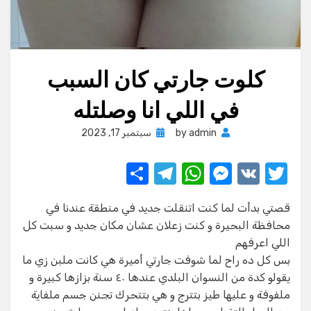
كلوت جارتي كان السبب
في اللي انا وصلتله
Posted
admin
by
سبتمبر 17, 2023
on
S
T
W
M
V
T
h
el
h
e
K
w
قصتي بدأت لما كنت اتنقلت جديد في منطقة عندنا في
ar
e
at
ss
it
محافظة البحيرة و كنت زعلان عشان مكان جديد و سبت كل
e
gr
s
e
te
اللي اعرفهم
a
A
n
r
بس كل ده راح لما شوفت جارتي أميرة هي كانت ملبن زي ما
يقولو كدة من النسوان البلدي عندها ٤٠ سنة بزازها كبيرة و
m
p
g
ملفوفة و عليها طيز بتترج و هي بتتحرك تجنن جسم ملفاية
p
er