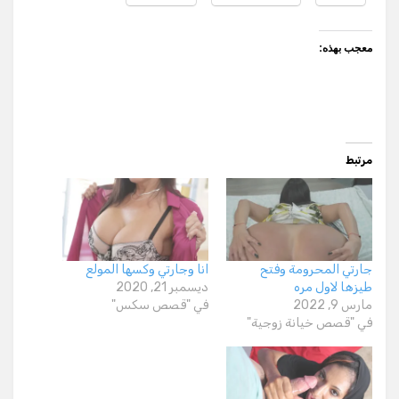
معجب بهذه:
مرتبط
جارتي المحرومة وفتح
انا وجارتي وكسها المولع
طيزها لاول مره
ديسمبر 21, 2020
مارس 9, 2022
في "قصص سكس"
في "قصص خيانة زوجية"