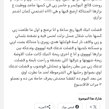
روحت قالع البوكسر و حاسر زبي في كسها جامد ووطيت ع
بزازها المتناكة ارضع فيها و هي ااااه اشتمني كمان اشتم
بزازي
فضلت انيك فيها ربع ساعة و انا برضع و اول ما طلعت زبي
كسها جاب شلال عسل نزلت لحس فيه و نضفته بلساني
و زبي واقف نار لسة قولتلها هدي زوبري يا متناكة بصت لزبي
و مسكته بايديها و فضلت تدعك فيه اووووي وتدعكه بين
بزازها اووووي و انا ع اخري ريحة النيك كانت ملت الاوضة
ريحة شهوتها و عرقها اللي بعشقه و راحت نايمة و فضلت
تدعك زبي بين بطن رجليها و عملتلي فوتجوب و فضلت تدعك
اوي بصوابع رحليها في الشرموطة لحد ما نطرت اوي
من بعد اليوم ده اتفقنا محدش يعرف حاجة عن ده و نعملو
٣ مرات فالاسبوع
شارك هذا الموضوع:
X
فيس بوك
المزيد