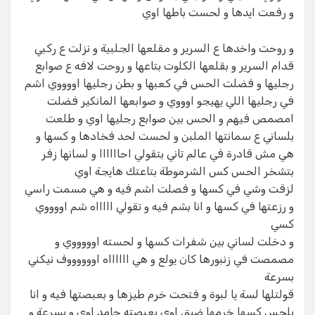
و رفعت ايدها و لحست باطها اوي
و روحت واخدها ع السرير و مقلعها الجلبية و نزلت ع ركبي
قدام السرير و بقلعها الكلوت بتاعها و روحت لافه ع صوابع
رجليها و فضلت الحس في كعبها و بطن رجليها اووووي اشم
في رجليها اللي يهيجو اوووي و صوابعها المانكير فضلت
امصمص فيهم و الحس بين صوابع رجليها اوي و طلعت
بلساني ع سمانتها الملبن و لحست لحد فخادها و كسها و
هي مش قادرة في عالم تاني بتقولي احاااااا و لسانها زفر
بتشخر الحس كس الشرموطة بتاعتك هايجة اوي
لزقت وشي في كسها و فصلت اشم فيه و هي مسمت راسي
و رزعتها في كسها و انا بشم فيه و تقولي اااااه شم اووووي
كسي
و دخلت لساني بين شفرات كسها و لحسته اوووووي و
مصمصت في زنبورها كان يولع و هي ااااااه اووووووف نيكني
بسرعة
قولتلها لسة يا لبوة و فتحت خرم طيزها و بعبصتها فيه و انا
بلحس كسها خرمها ضيق اوي بعبصته حامد اوي و بسرعة و