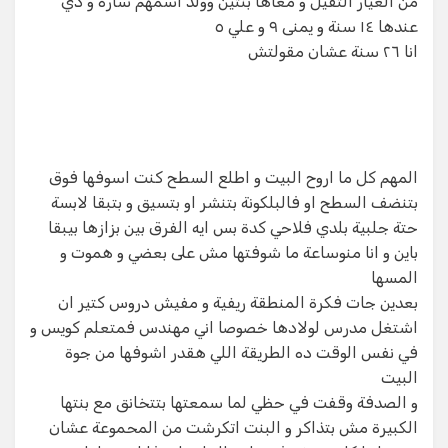
من العيار التقيل و معاها بنتين وولد اسمهم سارة و دي
عندها ١٤ سنة و يمنى ٩ و علي ٥
انا ٢٦ سنة عشان مقولتش
المهم كل ما اروح البيت و اطلع السطح كنت اسوفها فوق
بتنضف السطح او فالبلكونة بتنشر او بتسيق و بتبقا لابسة
حتة جلبية بلدي فلاحي كدة بس ايه الفرق بين بزازها بيبقا
باين و انا منوساعة ما شوفتها مش على بعضي و هموت و
المسها
بعدين جات فكرة المنطقة ريفية و مفيش دروس كتير ان
اشتغل مدرس لولادها خصوصا اني مهندس فمتعلم كويس و
في نفس الوقت ده الطريقة اللي هقدر اشوفها من جوة
البيت
و الصدفة وقفت في حظي لما سمعتها بتتخانق مع بنتها
الكبيرة مش بتذاكر و البنت اتكرشت من المحموعة عشان