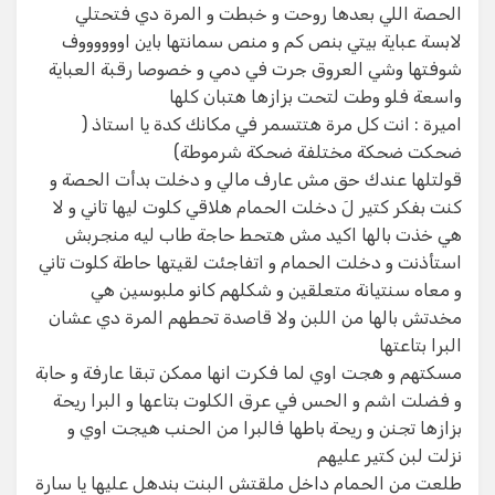
الحصة اللي بعدها روحت و خبطت و المرة دي فتحتلي
لابسة عباية بيتي بنص كم و منص سمانتها باين اووووووف
شوفتها وشي العروق جرت في دمي و خصوصا رقبة العباية
واسعة فلو وطت لتحت بزازها هتبان كلها
اميرة : انت كل مرة هتتسمر في مكانك كدة يا استاذ (
ضحكت ضحكة مختلفة ضحكة شرموطة)
قولتلها عندك حق مش عارف مالي و دخلت بدأت الحصة و
كنت بفكر كتير لَ دخلت الحمام هلاقي كلوت ليها تاني و لا
هي خذت بالها اكيد مش هتحط حاجة طاب ليه منجربش
استأذنت و دخلت الحمام و اتفاجئت لقيتها حاطة كلوت تاني
و معاه سنتيانة متعلقين و شكلهم كانو ملبوسين هي
مخدتش بالها من اللبن ولا قاصدة تحطهم المرة دي عشان
البرا بتاعتها
مسكتهم و هجت اوي لما فكرت انها ممكن تبقا عارفة و حابة
و فضلت اشم و الحس في عرق الكلوت بتاعها و البرا ريحة
بزازها تجنن و ريحة باطها فالبرا من الحنب هيجت اوي و
نزلت لبن كتير عليهم
طلعت من الحمام داخل ملقتش البنت بندهل عليها يا سارة