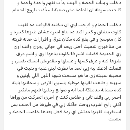
دخلت و بدأت الحصة و البنت بدأت تفهم واحدة واحدة و
كانت مبسوطة ان المادة مش صعبة استأذنت اروح الحمام
دخلت الحمام و فرحت اوي ان دخلته فالوقت ده لقيت
كلوت متغلق و كبير اكيد ده بتاع اميرة عشان طيزها كبيرة و
كان متوسخ و في بقع كدة مكان عرق و افرازات خدته قربته
من مناخيري شميت احلى ريحة في حياتي زوبري وقف اوي
زي الحديدة فضلت اشم فالكلوت بتاعها اوي و اشم عرق
طيزها فيه و عرق كسها و عسلها و مقدرتش امسك نفسي و
فضلت ادعك بيه زبي لحد ما نطرت لبني عليه و بقيت في
مصيبة سيبته زي ما هو مسحت شوية اللبن اللي باينين و
سيبته و طلعت لقيتها موطية بتسيق الارض و سمانتها باينة
كدة سمانة مدملكة انما ايه و صوابع رحليها فيهم مانكير
احمر زبي وقف تاني و خلاص كنت ع اخري اتحركت من وراها
اكني رايح اشرب روحت حاكك زبي في طيزها من الجنب بس
استغربت لقيتها مدتش اي ردة فعل بعدها خلصت الحصة و
مشيت.