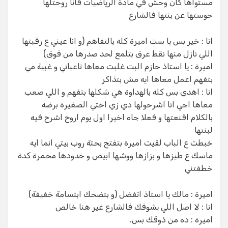
مستواها كان وحش في مادة الرياضيات فانا روحتلها
حوستها عن بنتها فالشارع
انا : خير بس يا ست اميرة كله بالتفاهم (و انا عيني ع رقبتها
اللي نازل منها نقط عرق بتلمع لحد صدرها من فوق)
اميرة : يا استاذ حازم البت غلبت معاها تاعباني و غبية مي
بتفهم اعمل معاها ايه مش بتذاكر
انا : اهدي بس كله بالهداوة هي شكلها بتفهم و اللي صعب
معاها اجي انا اشرحولها دي زي اختي الصغيرة برضه
بالكلام اقنعتها و فعلا جاه اخيرا اول يوم اروح اشرح فيه
لبنتها
خبطت ع الباب لقيت اميرة بتفتح بحتة روب بيتي انما ايه
ماسك ع طيزها و بزازها ووشها ابيض و خدودها محمرة كدة
خطفتني
اميرة : مالك يا استاذ اتفضل (و بتضحك ابتسامة خفيفة)
انا : لا اصل اللي يشوفك فالشارع غير هنا خالص
اميرة : ده من ذوقك بس.