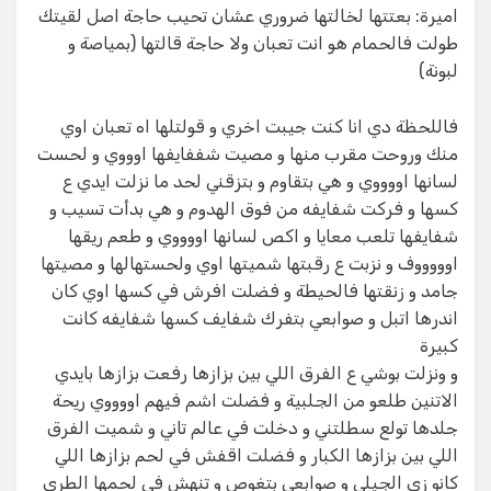
اميرة: بعتتها لخالتها ضروري عشان تحيب حاجة اصل لقيتك
طولت فالحمام هو انت تعبان ولا حاجة قالتها (بمياصة و
لبونة)
فاللحظة دي انا كنت جيبت اخري و قولتلها اه تعبان اوي
منك وروحت مقرب منها و مصيت شففايفها اوووي و لحست
لسانها اووووي و هي بتقاوم و بتزقني لحد ما نزلت ايدي ع
كسها و فركت شفايفه من فوق الهدوم و هي بدأت تسيب و
شفايفها تلعب معايا و اكص لسانها اووووي و طعم ريقها
اوووووف و نزبت ع رقبتها شميتها اوي ولحستهالها و مصيتها
جامد و زنقتها فالحيطة و فضلت افرش في كسها اوي كان
اندرها اتبل و صوابعي بتفرك شفايف كسها شفايفه كانت
كبيرة
و ونزلت بوشي ع الفرق اللي بين بزازها رفعت بزازها بايدي
الاتنين طلعو من الجلبية و فضلت اشم فيهم اووووي ريحة
جلدها تولع سطلتني و دخلت في عالم تاني و شميت الفرق
اللي بين بزازها الكبار و فضلت اقفش في لحم بزازها اللي
كانو زي الجيلي و صوابعي بتغوص و تنهش في لحمها الطري