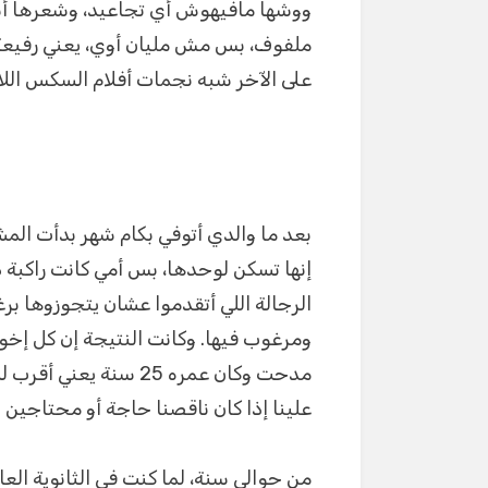
ووشها مافيهوش أي تجاعيد، وشعرها أ
m
p
g
ملفوف، بس مش مليان أوي، يعني رفيعة 
p
er
على الآخر شبه نجمات أفلام السكس اللات
بعد ما والدي أتوفي بكام شهر بدأت الم
إنها تسكن لوحدها، بس أمي كانت راكب
الرجالة اللي أتقدموا عشان يتجوزوها برغ
ومرغوب فيها. وكانت النتيجة إن كل إخوا
مدحت وكان عمره 25 سنة 
علينا إذا كان ناقصنا حاجة أو محتاجين 
من حوالي سنة، لما كنت في الثانوية ال