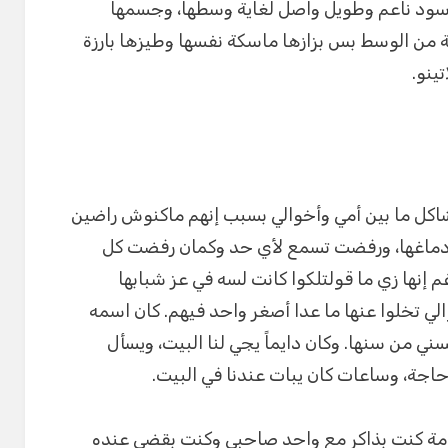
سود ناعم وطويل واصل لغاية وسطها، وجسمها
من الوسط بس بزازها ماسكة نفسها وطيزها بارزة
ينو.
شاكل ما بين أمي وأخوالي بسبب إنهم ماكنوش راضين
ة دماغها، ورفضت تسمع لأي حد وكمان رفضت كل
م إنها زي ما قولتلكوا كانت لسه في عز شبابها
لي تخلوا عنها ما عدا أصغر واحد فيهم. كان اسمه
يعني أقرب لسني من سنها. وكان دايماً يجي لنا البيت، ويسأل
حاجة، وساعات كان يبات عندنا في البيت.
عامة كنت بذاكر مع واحد صاحبي وكنت بقضي عنده