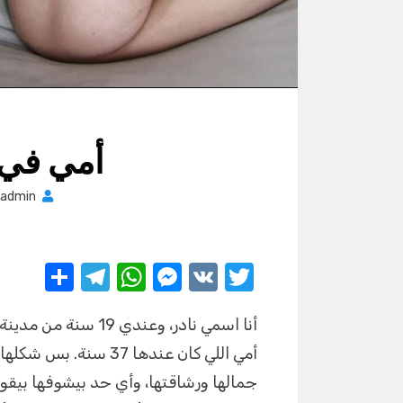
أمي في 
admin
S
T
W
M
V
T
h
el
h
e
K
w
ar
e
at
ss
it
أمي اللي كان عندها 37
e
gr
s
e
te
a
A
n
r