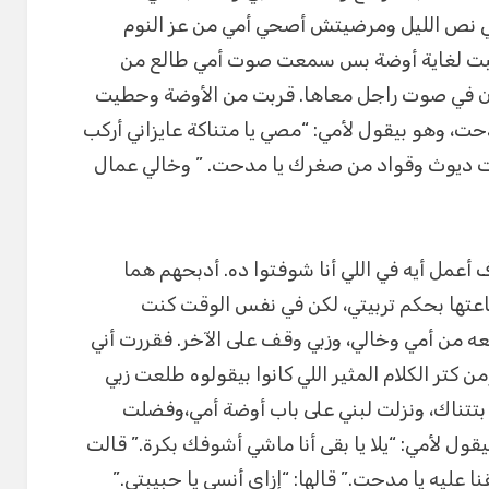
في نص الليل ومرضيتش أصحي أمي من عز النوم
سحبت لغاية أوضة بس سمعت صوت أمي طالع من
ن في صوت راجل معاها. قربت من الأوضة وحطيت
، وهو بيقول لأمي: “مصي يا متناكة عايزاني أركب
إنت ديوث وقواد من صغرك يا مدحت. ” وخالي عمال
 أعمل أيه في اللي أنا شوفتوا ده. أدبحهم هما
اعتها بحكم تربيتي، لكن في نفس الوقت كنت
 من أمي وخالي، وزبي وقف على الآخر. فقررت أني
 كتر الكلام المثير اللي كانوا بيقولوه طلعت زبي
تناك، ونزلت لبني على باب أوضة أمي،وفضلت
 لأمي: “يلا يا بقى أنا ماشي أشوفك بكرة.” قالت
نا عليه يا مدحت.” قالها: “إزاي أنسى يا حبيبتي.”