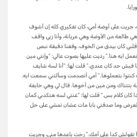
ايا.
 جريت على أوضة أمي، كان تفكيري كله إن أشوف
ي طالعة من الأوضة وهي عريانة، وأنا زبي واقف
 قلبي كان بيدق من الخوف. وقفنا دقيقة نبص
عمل ايه هنا.” رديت عليها بصوت عالي: “وإنتي مين
ا فيش حد كان عندي.” قلت لها: “أنا لسة شايف
نتوا بتعملوها.” أمي أتصدمت وسألتني سمعت ايه.
ة بتتناك ومن مين من أخوها. قال لي وهي خايفة
 كان كلام بس.” قلت لها: “غنتي لسه هتكدبي كمان
والعرض وما صدقتي بابا مات عشان تمشي على حل
 تقولش كدا على أمك.” رحت باعدها مني، وجريت