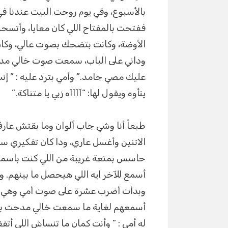
بالأسبوع، وفي يوم روحت البيت عندنا 
ففتحت بالمفتاح اللي كان معايا، وأت
الأوضة، وكانت بتضحك بصوت عالي، وكا
وداني على الباب، سمعت صوت خالي مدحت
عليك مصي جامد.” وأمي بترد عليه : ” 
يتأوه ويقول لها: “آآآآه زبي يا متناكة.”
طبعاً أنا وشي جاب ألوان وما بقتش عارف
الاتنين وأغسل عاري، ودا كان تفكيري س
حاسس بمتعة غريبة من اللي كنت باسمعه
أسمع للآخر ايه اللي هيحصل ما بينهم. ومن
وبدأت أضرب عشرة على صوت أمي وهي بت
أسمعهم لغاية ما سمعت خالي مدحت بيقول
له أمي : ” وأنت كمان ما تنساش اللي أتفق