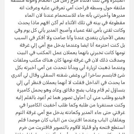
المبكرة وفي تلك الأثناء خرج رجل من الحمام وحوله منشفة
ملتفة حول وسطه فراحت أمي تعرفني عليه وعرفت انه
مديرها وأخبرتني بأنه جاء للاستحمام عندنا لان الماء
مقطوعة في بيته في تلك الأثناء لم أكن افهم ماذا يحدث
وكانت ثقتي بأمي ثقة عمياء وأصبح المدير يأتي كل يوم وفي
بعض الأحيان يتغدي عندنا وآنا صامت ولا أفكر في السبب
بل كنت احترمه أنا ايضا وعندما يدخل مع أمي إلي غرفة
نومها كانت تخبرني بانهما يعملان عمل المكتب في البيت
وصدقت ذلك لان في غرفة نومها كان هناك مكتب وملفات
وعندما ذهبت لزيارة أبي وبدأنا نتحدث عن أمي أخبرته بكل
شئ فابتسم ساخرا أبي وغض شفته السفلي وقال لي أتدري
ما يحدث في الداخل فقلت لا أنهما يعملان فنظر أبي إلي
بتساؤل ثم قام وغاب بضع دقائق وعاد وهو يحمل كاميرة
فيديو وطلب مني أن أحاول تصوير هما ثم أعود بالفلم إليه
وكنت مستغربا من طلبه وكما طلب أخفيت الكاميرا في
غرفتي حتى جاء المدير وكعادته يدخل مع أمي غرفة النوم
ويغلقان الباب وعندما اقتربت من الباب كان موصدا فلم
استطع فتحه ولو قليلا لأقوم بالتصوير فاقتربت من خرم