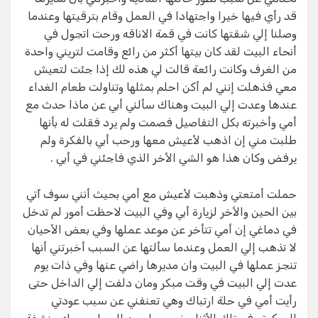
قد رأي فيها خيرا واجتهادا في العمل وقام بترقيتها وعندما
وصلنا إلي شقتها كانت في قمة الاناقه ورحت اتجول في
أنحاء البيت لقد كان بيتها أكثر من رائع وقامت لتريني واحدة
من الغرف وكانت رائعة قالت لي هذه لك إذا جئت لتعيش
معي فذهلت إنني لم أكن احلم بمثلها وتناولت طعام الغداء
عندها وعدت إلي البيت وهناك سألني أبي عن ماذا حدث مع
أمي وأخبرته بكل التفاصيل فصمت ولم يرد فقلت له بأنها
طلبت مني إن اذهب لأعيش معها ورحب أبي بالفكرة ولم
يرفض وكان هذا هو الشي الأخر الذي فاجئني في أبي .
حملت أمتعتي وذهبت لأعيش مع أمي بحيث أنني سوف آتي
بين الحين والأخر لزيارة أبي وفي البيت لاحظت أمور لم تدخل
في دماغي إن أمي تتأخر عن موعد عملها وفي بعض الأحيان
لا تذهب إلي العمل وعندما سألتها عن السبب أخبرتني أنها
تنجز عملها في البيت وان مديرها راضي عنها وفي ذات يوم
عدت إلي البيت في وقت مبكر ومان دلفت إلي الداخل حتى
رأيت أمي في حلة ارتباك وهي تعنفني عن سبب عودتي