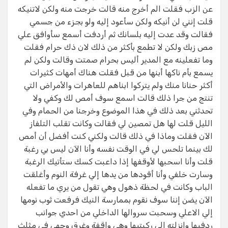
عن الزب فقلت الم أخرج منه قالت خرجت منه ولكن لاتنيكه
قلت إنني لن أنيكه ولكن سأعود إليه ولو بجزء من جسمي
فقالت وقد عدت إليه بلسانك ثم أردفت أسمع سأوافق علي
مص زبك ولكن لا تطمع بأكثر من ذلك لان ذك حرام فقلت
وما تفعلينه مع المدير أليس بحرام صمتت وقالت ولكن لم
يسمع بأم ناكها أبنها من قبل فقلت هناك أمهات كثيرات
أكثر حنانا منك ولم يتركوا ابناهم للعاهرات والأمراض التي
تنتج من جرا ذلك قالت اسمع سوف أمص لك وكفي ولا
تحدثني بعد ذلك في هذا الموضوع وخرجنا من الحمام وفي
الليل قلت لها هل تمصين لي فقالت وكانت تقلب التلفاز
الآن فقلت وماذا في ذلك قالت ولكني كنت أفضل أن أمص
لك بينما تلحس لي في الوقت نفسه وأنا الآن ليس بي رغبة
قلت وأنا اسحبها لأوقفها إذا داعبت كسك ستأتيك الرغبة
وسارت خلفي وأنا أقودها من يدها إلي غرفة النوم وأغلقت
الباب وكانت في لحظة ذهول وهي تقول من يري ما تفعله
الآن يضن إننا سوف نقوم بممارسة النيك فرفعت ثوب نومها
إلي الاعلي وسحبت سروالها الداخلي من احدي جوانب
ردفيها وانزلته إلي ركبتيها وهي واقفة وغرق وجهي في مثلث