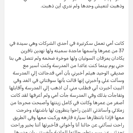
وذهبت لتعيش وحدها ولم ندري أين ذهبت.
كانت أمي تعمل سكرتيرة في أحدي الشركات وهي سيدة في
37 من عمرها واسمها ماجدة سمينه ولها نهدين نافرين
يكادان يمزقان السوتيان ولها موخرة ضخمه ولم تتصل هي بنا
حتي يوم بينما كنت عائدا من المدرسة وكنت أسير مع
صديقي الوحيد هيثم أخبرني بأن أمي قدجائت إلي المدرسة
وسألت علي وأخبرني إنها قالت بأنها سوفتاتي في الغد وفي
البيت أخبرت أبي فطلب مني أن اذهب إلي المدرسة وأقابلها
وتفاجأت بذلك وفي المدرسة جأت أمي ولم أعرفها لقد كانت
أصغر من عمرها وكانت في كامل زينتها وأصبحت محرجا من
زملائي وأساتذتي الذين راحوا ينظرون لها باشتهاء وخرجت
معها فإذا بانتظارها سيارة فارهه وركبت معها وفي الطريق
راحت تسألني عن حالنا أنا وأخواني فأخبرتها أننا بخير وراحت
تحدثني عن سبب تطور حالتها المادية وأخبرتني بان مديرها