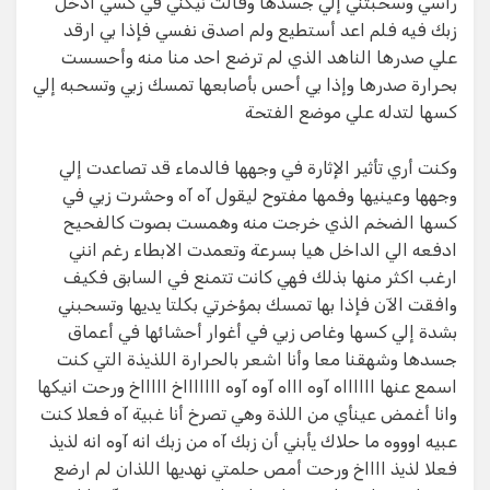
راسي وسحبتني إلي جسدها وقالت نيكني في كسي ادخل
زبك فيه فلم اعد أستطيع ولم اصدق نفسي فإذا بي ارقد
علي صدرها الناهد الذي لم ترضع احد منا منه وأحسست
بحرارة صدرها وإذا بي أحس بأصابعها تمسك زبي وتسحبه إلي
كسها لتدله علي موضع الفتحة
وكنت أري تأثير الإثارة في وجهها فالدماء قد تصاعدت إلي
وجهها وعينيها وفمها مفتوح ليقول آه آه وحشرت زبي في
كسها الضخم الذي خرجت منه وهمست بصوت كالفحيح
ادفعه الي الداخل هيا بسرعة وتعمدت الابطاء رغم انني
ارغب اكثر منها بذلك فهي كانت تتمنع في السابق فكيف
وافقت الآن فإذا بها تمسك بمؤخرتي بكلتا يديها وتسحبني
بشدة إلي كسها وغاص زبي في أغوار أحشائها في أعماق
جسدها وشهقنا معا وأنا اشعر بالحرارة اللذيذة التي كنت
اسمع عنها ااااااه آوه اااه آوه آوه اااااااخ اااااخ ورحت انيكها
وانا أغمض عينأي من اللذة وهي تصرخ أنا غبية آه فعلا كنت
عبيه اوووه ما حلاك يأبني أن زبك آه من زبك انه آوه انه لذيذ
فعلا لذيذ ااااخ ورحت أمص حلمتي نهديها اللذان لم ارضع