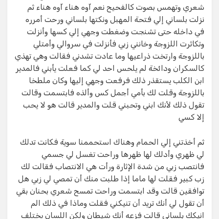
شعري وتهمس بصوت كالفحيح نعم آوه هناء آوه هناء ثم
نزلت بلساني إلي فتحة المهبل ونكتها بلساني ورحت أمرره
في داخله حتى تشنجت وضغطت وجهي إلي كسها وأنزلت
وتكاثرت اللزوجة وخانني زبي فأنزلت في سروالي وأمتلي
باللزوجة وارتخت ذراعيها وما عادت تشدني فقالت وهي تهذي
كالسكران ودائخة لم يلحس احد لي كما فعلت يأبني فالمدير
ابن الكلب يستقذر ذلك فرفعت وجهي إليها وكان ملطخا
باللزوجة وقلت لك بأمي أجمل كس وألذه فابتسمت وقالت
تقول ذلك لأنك ابني وتحبني قلت والمدير قالت هو لا يحب
إلا كسي
ثم أخذتني إلي الحمام وهناك استحممنا سوية فكانت تدلك
لي ظهري وأدلك لها ظهرها وراحت تغسل لي جسمي
فانتصب زبي من شدة الإثارة ورأت هي الانتصاب فقالت لك
زب كبير فقلت لها ماما إذا طلبت منك أن تمصي لي زبي هل
توافقين قالت وقد ابتسمت وراحت تمسح شعري بحنان بقي
أن تقول لي أنك تريد أن تنيكني فقلت وماذا في ذلك الم
انيكك بلساني قالت فزعه أنك شيطان ولكن اللسان يختلف