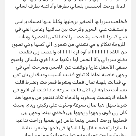
العانة ورحت أتحسس بلساني بظرها وأداعبه بطرف لساني
فخلعت سروالها الصغير برجليها وكلتا يديها تمسك براسي
واستلقت علي السرير وفرجت بين ساقيها وغاص انفي في
شق كسها الضخم وشممت رائحة الكس المميزة وبدأت
اللزوجة تتكاثر وامي تشدني من شعري الي كسها وهي تصيح
من اللذة ااااااااااااه آوه آوه ااااااااه وانتصب زبي فقمت
بخلع سروالي وأنا الحس لها ونكتها مرة أخري بلساني وأصبح
نصفي الأسفل عاريا وتوقفت عن اللحس وصرخت أمي في
وجهي غاضبة لماذا لا تتابع فقلت أنسيت وعدك لي بان تمي
لي فقالت بلهفة تعال فقلت وبشرط فصرخت وتشرط قلت
نعم أنت بحاجة لي الآن قالت بسرعة ماذا قلت أن افرغ في
فمك فابتسمت بسخرية والدماء تكاد تنفجر من وجهها هذا
شرط سهل هيا تعال بسرعة وجثوت علي ركبتي ويدي بحيث
كان زبي فوق وجهها ووجهها بين فخذي بينما وجهي بين
فخذيها ورحت الحس بينما غاص زبي بفمها وراحت تداعبه
بلسانها وتعضه بدلال وأنا انيكها في فمها وشعرت بلذة
عظيمة وراحت تحرك مؤخرتها ويتحرك كسها مع لساني