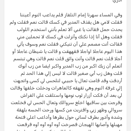
وفي المساء سهرنا إمام التلفاز فلم يداعب النوم أعيننا
فقلت لامي هل يقذف المدير في كسك قالت نعم فقلت ولم
يحدث حمل فقالت يا غبي ألا تعلم بأنني استخدم اللولب
فقلت وهل أنا إذا نكتك وأنزلت في كسك لا تحملين مني
فقالت أنت مصمم علي أن تنيكني فقلت نعم وسوف يأتي
هذا اليوم عاجلا اواجلا فقههقت و قالت يا شيطان عاجلا أو
أجلا قلت نعم قالت وأنت واثق قلت نعم قالت وهي تبتسم
أتعلم أن زبك اكبر من زب المدير واكبر ايضا من زب أبوك
قلت وهل زب أبي صغير قالت لا ليس إلي هذا الحد ثم
أردفت وقد قامت تعال يا حبيبي لتلحس لي كسي واتجهت
إلي غرفة النوم وهي تقهقه كالعاهرات ودخلت خلفها وقالت
لي بعد أن فكت أزرار ثوب نومها واستلقت علي الفراش
وفرجت بين ساقيها اخلع سروالك وتعال الحس لي فخلعت
سروالي وظهر زبي واقتربت من كسها ورحت الحسه بلهفة
وشدة وأدور بطرف لساني حول بظرها وأداعب اعلي فتحة
مهبلها وأصابها الهيجان فصرخت آوه آوه آوه آوه فرفعت