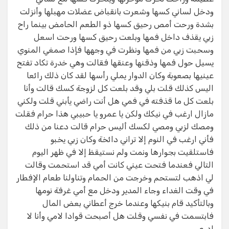
ودخل لساني كسها وشعرت بانقباض عضلات مهبلها وأنزلت
بشدة ورحت أمص رحيق كسها ذو الطعم الحامض بينما راح
زبي يقذف داخل فمها وبلعت رحيق كسها ورحت اسعل
وسحبت زبي من فمها ونظرت في وجهها فإذا صمغي المنوي
يسيل حول فمها وذقنها وعنقها فقالت وهي خدرة تكاد تفتح
عينيها بصعوبة وكان الدوار يملي رأسها لقد كان ذلك رائعا
اليس كذلك قلت بلي وقد بلعت كل لزوجة كسك قالت وأنا
بلعت كل ما قذفته في فمي هل أنت راضي يأبني قلت ولكني
مازال ارغب في نيكك ولكن يا عمرو يا حبيبي هذا حرام فقلت
ومصك لزبي ومصي لكسك أليس حرام قالت دعنا من ذلك
فأني ارغب في النوم إلا تراني دائخة وكان زبي يخبو
فاستلقيت بجوارها ونمت ولم نستيقظ إلا في ظهر اليوم
التالي فعندما فتحت عيني كانت أمي قد استحمت وقالت
لي اذهب لتستحم وخرجت من الحمام وتناولنا طعام الإفطار
في وقت الغداء وجاء المدير ودخل مع أمي غرفة نومها
وبالتأكيد قام بنيكها وعندما خرج أعطاني بعض المال
فابتسمت في نفسي وقلت هل أصبحت قوادا لامي وأنا لا
ادري