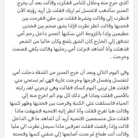
الذي خرج منه وحلال للناس ففكرت وقالت بعد أن يخرج
المدير سأذهب لاغتسل ثم اريك فقلت بل أريد رؤيته الآن
فنظرت إلي وقالت وتشرط فقلت من حقي ففرجت بين
فخديها وقالت انظر نظرت فإذا بشق ضخم بين فخذين
عظيمين وإذا باللزوجة التي سكبها المدير داخل رحم أمي
تتدفق إلي الخارج كان الشق يلمع وكان خاليا من الشعر
فذهلت وأنا أشاهد فنزلت أمي رجليها وقالت يكفي فصمت
وخرجت .
وفي اليوم التالي وبعد أن خرج المدير من الشقة دخلت أمي
لتغتسل وتغسل فرجها وخرجت عارية فهي لم تستحي مني
فقلت هل تريني اليوم كسك فقالت وهي تزجرني لقد رايته
بالأمس فقلت وماذا في ذلك كل يوم الم اخرج منه إلي
الحياة فاستلقت علي الكنبة وفرجت بين فخذيها وظهر كسها
وقالت هيا تفرج فقلت وأنا انظر إليه افتحيه فشهقت ماذا
فقلت مثل متسمعين افتحيه أريد أن أشاهد ما في الداخل
قالت وإذا رفضت فقلت تعرفين ماذا سيحل نظرت الي مليا
وقالت أنت طماع ثم مدت أصابعها إلي شفتي كسها وفتحته