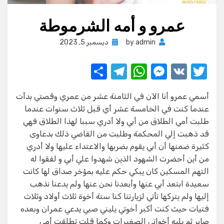
عمرو و أمه الشرموطة
Posted
admin
by
ديسمبر 5, 2023
on
S
T
W
M
V
T
h
el
h
e
K
w
أسمي عمرو أنا الآن في الثامنة عشر من عمري وقصتي بدأت
ar
e
at
ss
it
عندما كنت في الخامسة عشر أي قبل ثلاث سنوات عندما
e
gr
s
e
te
طلبت أمي الطلاق من أبي ولا أدري سببا لهذا الطلاق فهي
a
A
n
r
قد ذهبت إلي المحكمة وطلبت من القاضي ذلك بدعاوى
كثيرة ضمنها أن أبي يقوم بضربها والاعتداء عليها ولا أدري
m
p
g
من أين أحضرت الشهود الذين شهدوا علي أبي و لفقوا له
p
er
التهم المسكين كان يبكي حكم عليه بمؤخر صداق لها كانت
سعيدة ابتعد أبي عنها وأبعدنا نحن عنها ولم يدعنا نذهب
إليها ولم يتركها تأتي لزيارتنا كنا ستة أخوة ثلاث أولاد وثلاث
فتيات حيث كنت أكبر أخوتي يليني صبي يدعي عمران وبعده
صابر ثم يليه أخواتي الصغيرات وكما قلت تطلقت أمي