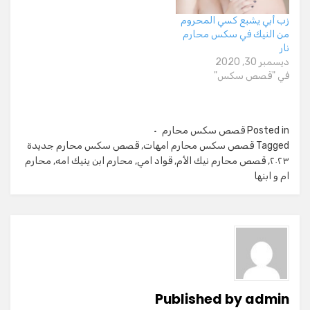
زب أبي يشبع كسي المحروم
من النيك في سكس محارم
نار
ديسمبر 30, 2020
في "قصص سكس"
Posted in
قصص سكس محارم
Tagged
قصص سكس محارم امهات
,
قصص سكس محارم جديدة
٢٠٢٣
,
قصص محارم نيك الأم
,
قواد امي
,
محارم ابن ينيك امه
,
محارم
ام و ابنها
Published by
admin