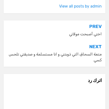
View all posts by admin
تصفّح
PREV
المقالات
اختي أصبحت مولاتي
NEXT
متعة السحاق التي ذوبتني و انا مستسلمة و صديقتي تلحس
كسي
اترك رد