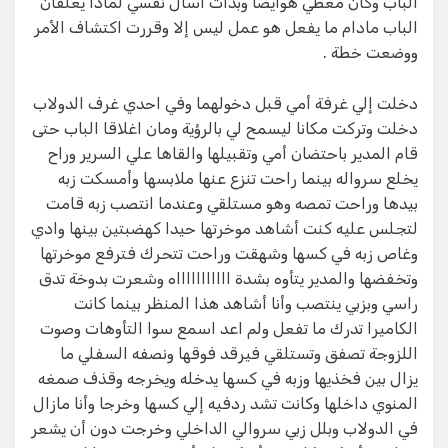
الباب وكان مغطي هوايضا وبدأت اسأل نفسي لماذا يغلقان
الباب مادام ما يفعل هو عمل ليس إلا وقررت اكتشاف الأمر
ووضعت خطة .
دخلت إلي غرفة أمي قبل دخولهما وفي احدي غرف الدولاب
دخلت وتركت مكانا ليسمح لي بالرؤية ومان اغلاقا الباب حتى
قام المدير باحتضان أمي وتقبيلها والقاها علي السرير وراح
يخلع سرواله بينما راحت تنزع عنها ملابسها وأمسكت زبه
بيدها وراحت تمصه وهو مستلقي وعندما انتصب زبه قامت
لتجلس عليه كنت أشاهد موخرتها حيدا كهضبتين بينها وادي
وغاص زبه في كسها وشهقت وراحت تتحرك فترفع موخرتها
وتخفضها والمدير يتأوه بشدة اااااااااااه وشعرت بدوخة تدق
راسي وبزبي ينتصب وأنا أشاهد هذا المنظر بينما كانت
الكاميرا تدرك ما تفعل ولم اعد اسمع سوا التأوهات وصوت
اللزوجة تصفق وتستلقي فيرقد فوقها ونصفه السفلي ما
يزال بين فخذيها وزبه في كسها يدخله ويخرجه وقذف صمغه
المنوي داخلها وكانت تشد ردفيه إلي كسها وخرجا وأنا مازال
في الدولاب وبلل زبي سروالي الداخلي وخرجت دون أن يشعر