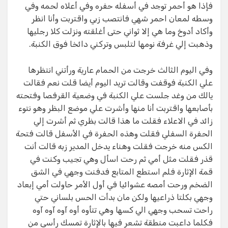
فإذا هو أحمر توجد في أسفله حفره وفي أعلاه لحمه وفي
وسطه لمعان احمر شهي فانتصب زبي واقتربت وأنا انظر
وأكاد أدوخ وما هي إلا ثواني حتى أغلقته ونزلت كلا رجليها
وذهبت إلي غرفة نومها لتلبس وتركني دائخا فوق الكنبة.
وفي اليوم الثالث خرجت من الحمام عارية ورأتني انتظرها
علي الكنبة فوقفت وقالت تريد اليوم أيضا قلت نعم فقالت
يالك من وغد جلست علي الكنبة في وضعية القرفصا وفتحته
بأصابعها واقتربت أنا منها وأشرت علي موضع البظر وهو نتوء
زائد في الاعلاء فقلت ما هذا قالت بظري ثم أشرت إلي
الحفرة السفلي فقلت وهذه الحفرة في الأسفل قالت فتحة
الكس منه خرجت فقلت وهناء يدخل المدير زبه قالت أنت
قذر فقلت مثل أمي ثم رحت اسأل وهي تجيب وكنت في
قمة الإثارة فلم استطع المتابع فدفنت وجهي في الشق
الضخم ورحت أمصه عشوائيا في أول الأمر حاولت أمي إبعاد
وجهي بكلتا ذراعيها ولكن مان بدأت الحس بلساني حتي
راحت تسحب وجهي الي كسها وهي تتأوه أوه آوه آوه آوه
فكلما داعبت منطقة تشعر فيها بالإثارة تمسك رأسي من