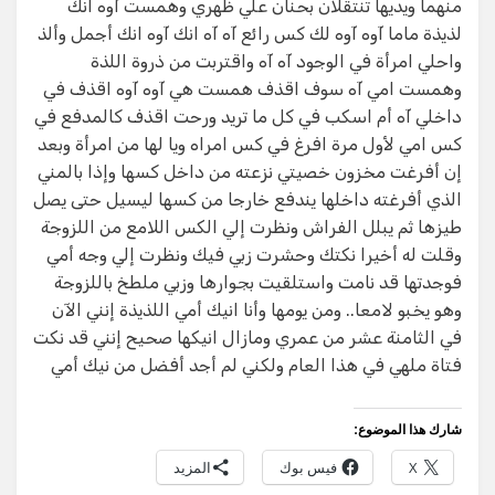
منهما ويديها تنتقلان بحنان علي ظهري وهمست آوه انك
لذيذة ماما آوه آوه لك كس رائع آه آه انك آوه انك أجمل وألذ
واحلي امرأة في الوجود آه آه واقتربت من ذروة اللذة
وهمست امي آه سوف اقذف همست هي آوه آوه اقذف في
داخلي آه أم اسكب في كل ما تريد ورحت اقذف كالمدفع في
كس امي لأول مرة افرغ في كس امراه ويا لها من امرأة وبعد
إن أفرغت مخزون خصيتي نزعته من داخل كسها وإذا بالمني
الذي أفرغته داخلها يندفع خارجا من كسها ليسيل حتى يصل
طيزها ثم يبلل الفراش ونظرت إلي الكس اللامع من اللزوجة
وقلت له أخيرا نكتك وحشرت زبي فيك ونظرت إلي وجه أمي
فوجدتها قد نامت واستلقيت بجوارها وزبي ملطخ باللزوجة
وهو يخبو لامعا.. ومن يومها وأنا انيك أمي اللذيذة إنني الآن
في الثامنة عشر من عمري ومازال انيكها صحيح إنني قد نكت
فتاة ملهي في هذا العام ولكني لم أجد أفضل من نيك أمي
شارك هذا الموضوع:
X
فيس بوك
المزيد