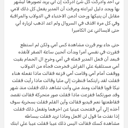
بي احد وأدركت كل شئ أدركت إن أبي يريد تصويرها ليشهر
بها ويجد دليل لبراءته وعرفت أن المدير يفعل كل ذلك لامي
مقابل أن ينيكها ورحت أدمن الاختباء في الدولاب والمراقبة
وفي كل مرة اقذف في السروال ولم اعد اذهب لزيارة أبي
حتى لايسالني عن الكاميرا
حتى جاء يوم قررت مشاهدة كس أمي ولكن لم استطع
فقررت في نفسي أمرا وبدأت أتحين ساعة الصفر لأنفذه
فبعد أن فعل المدير فعله في أمي وخرج ال الحمام بقيت
أمي مستلقية علي الفراش فخرجت فجأة من الدولاب
ووقفت أمام أمي وقامت أمي فزعه فقالت ماذا تفعله هناء
فقلت لقد رايتكما فنظرت إلي مليا وقالت ماذا رأيت فقلت
نيكا قويا فقالت ومنذ متي وأنت تشاهد ذلك فقلت منذ شهر
وقد صورتكما ففزعت ماذا فقلت صور متحركة فقالت تقصد
فقاطعتها نعم فيديو فقالت وأين الفلم فقلت بسخرية سوف
أخذه إلي أبي ففتحت عينيا عن اخرهما وتفعل ذلك فقلت
إذا نفذت ما قول لن افعل وماذا تريد فقلت ببساطه
مشاهدة كسك فقالت اليس ذلك عيبا فقلت عيبا علي ابنك