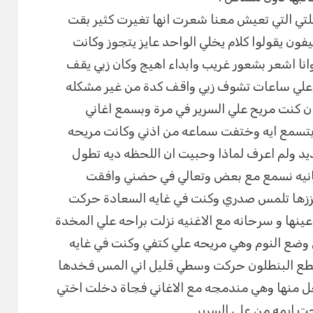
تي التي تعيش معنا شعرت انها تغيرت كثير بقت
يفون يقولوا كلام يخلي الواحد عايز يتجوز وكانت
نا اشعر بشعور غريب وابداء اهيج وكان زبي يقف
علي ساعات تشوف زبي واقف كدة من غير مشكله
 كنت مريح علي السرير في مرة وبسمع اغاني
تسمع ايه وختفت سماعه من اذني وكانت مريحه
د ولم اعرف لماذا وحبيت ان اللحظه ديه تطول
انيه نسمع مع بعض وتعالي في حضني وافقت
 بززها تلمس صدري وكنت في غايه السعادة حركت
ا و سرحانه مع الاغنيه نزلت براحه علي المخدة
 وضع النوم وهي مريحه علي كتفي وكنت في غايه
قطع البنطلون حركت وسطي قليل اني المس فخدها
ل منها وهي مندمجه مع الاغاني فجاة دخلت اختي
 ايمه من علي السرير