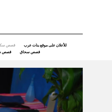
Ski
t
conten
للأعلان على موقع بنات عرب
قصص سكس
قصص سحاق
قصص ساد