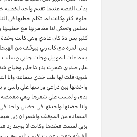
p
er
بدأت القصه عندما تقدم واحد لخطبه خل
حلوة اكثر وكانت لما تكلم خطبها في التل
تجلس وتحكي لنا مغامرتها مع خطيبها وا
كثير بس دة كان عادي وهي كانت وخدة 
بس المرة دي كان زبي بيوقف من الهيجان
بسماعات الموبيل وجات جنبي و سالت ب
علي صدري شعرت بنار داخلي وهياج شدي
شويه قلت لها طب خدي سماعه وانا الت
واخذتها بين ذراعي وراسها علي راسي و
يدي و لمست علي شعرها وهي مغمضه عينه
وانا حضنها واخذتها في حضني واحنا في
السعادة من الموقف واشعر ان زبي هي
بزبي لمست فخدها وكانت لا يوجد رد فع
الغرفه خفت وعملت نفسي نايم وهي راحت