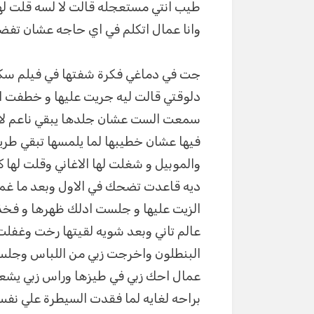
طيب انتي مستعجله قالت لا لسه قلت له
وانا عمال اتكلم في اي حاجه عشان تفضل
جت في دماغي فكرة شفتها في فيلم سكس
دلوقتي قالت ليه جريت عليها و خطفت الت
سمعت الست عشان جلدها يبقي ناعم لاز
فيها عشان خطيبها لما يلمسها تبقي طر
والموبيل و شغلت لها الاغاني وقلت له
ديه قاعدت تضحك في الاول وبعد ما غميت
الزيت عليها و جلست ادلك ظهرها و فخذ
عالم تاني وبعد شويه لقيتها رخت وغفل
البنطلون واخرجت زبي من اللباس وجلس
عمال احك زبي في طيزها وراس زبي يشعر 
براحه لغايه لما فقدت السيطرة علي نف