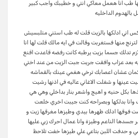
ا طب انا هعمل معاكي انتي و خطيبك واجب كبير
 بالهدوم الداخليه
 اني ادلكها بالزيت قلت له طب استني متلبسيش
رنج منها فستغربت وقالت في ايه مالك قلت لها انا
م تدلك جسما بزيت يرطبه كانت رفضه قاعدت اقنع
يه بعد عزاب وافقت جريت جبت الزيت من عند اختي
ا كمان عشان اعصابك ترخي هغمي عينك بالقماشه
 عينها و شغلت الاغاني عاليه في اذنها رشيت
ها بكل حنيه و اهيج واشعر بنار بداخلي وهي هي
ت وانا بدلكها وبصراحه كنت جيبت اخري خلعت
ت فوقها ادلك ظهرها بيدي وطيزها مغرقها زيت و
جسدها الناعم وطيزة وانا عمال احرك زبي عليها
سي و حدفت اللبن بتاعي علي طيزها خفت تلاحظ