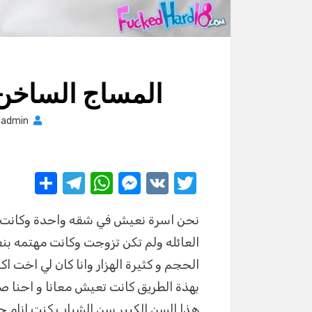
المساج الساخن
y
admin
S
T
W
M
V
T
h
el
h
e
K
w
نحن اسرة نعيش في شقه واحدة وكانت ت
ar
e
at
ss
it
العائله ولم تكن تزوجت وكانت مهتمه 
e
gr
s
e
te
الحجم و كثيرة الهزار وانا كان لي اخت اك
a
A
n
r
بهذة الطريق كانت تعيش معانا و احنا ص
m
p
g
هذا السن الكبير سن الشباب كنت انام جا