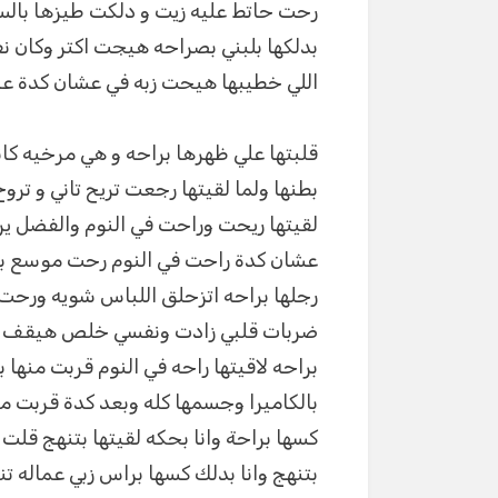
رحت حاتط عليه زيت و دلكت طيزها بالسا
بدلكها بلبني بصراحه هيجت اكتر وكان 
اللي خطيبها هيحت زبه في عشان كدة عاي
قلبتها علي ظهرها براحه و هي مرخيه ك
بطنها ولما لقيتها رجعت تريح تاني و تر
لقيتها ريحت وراحت في النوم والفضل ير
عشان كدة راحت في النوم رحت موسع بين
رجلها براحه اتزحلق اللباس شويه ورح
ضربات قلبي زادت ونفسي خلص هيقف من
براحه لاقيتها راحه في النوم قربت منها
بالكاميرا وجسمها كله وبعد كدة قربت م
كسها براحة وانا بحكه لقيتها بتنهج قل
بتنهج وانا بدلك كسها براس زبي عماله ت