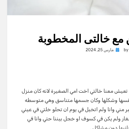
 مع خالتى المخطوبة
Posted
b
مارس 25, 2024
on
عيش معنا خالتي اخت امي الصغيرة لانه كان منزل
بنفسها وشكلها وكان جسمها متناسق وهي متوسطه
بر مني وانا ولم اتخيل في يوم ان تحلو خلتي في عيني
غار ولم يكن في كسوف او خجل بيننا حتي وانا في
نبها دون مشاكل .