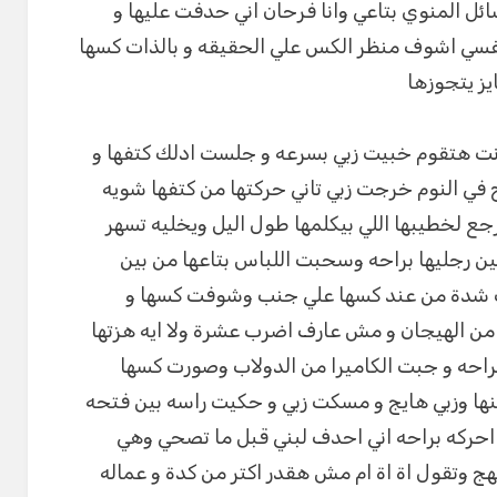
ئل المنوي بتاعي وانا فرحان اني حدفت عليها و
نفسي اشوف منظر الكس علي الحقيقه و بالذات كسها
ز يتجوزها
انت هتقوم خبيت زبي بسرعه و جلست ادلك كتفها و
وح في النوم خرجت زبي تاني حركتها من كتفها شويه
جع لخطيبها اللي بيكلمها طول اليل ويخليه تسهر
 رجليها براحه وسحبت اللباس بتاعها من بين
ت شدة من عند كسها علي جنب وشوفت كسها و
 الهيجان و مش عارف اضرب عشرة ولا ايه هزتها
 براحه و جبت الكاميرا من الدولاب وصورت كسها
نها وزبي هايج و مسكت زبي و حكيت راسه بين فتحه
ت احركه براحه اني احدف لبني قبل ما تصحي وهي
نهج وتقول اة اة ام مش هقدر اكتر من كدة و عماله