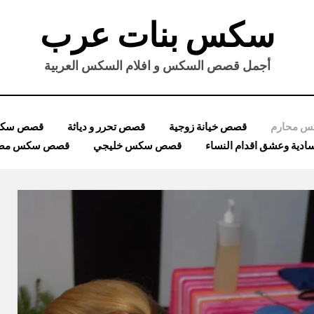
سكس بنات عرب
أجمل قصص السكس و افلام السكس العربية
 محارم
قصص خيانة زوجية
قصص تحرر و دياثة
قصص سكس
ية وعشق اقدام النساء
قصص سكس خليجي
قصص سكس مصر