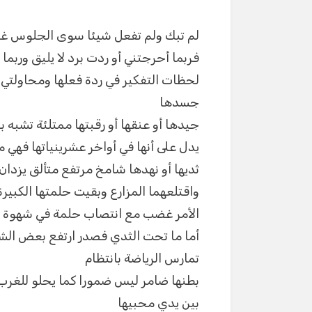
لم تبك ولم تفعل شيئا سوى الجلوس غا
فربما أحرجتني أو ردت برد لا يليق وربما 
لحظات التفكير في ردة فعلها ومحاولتي 
جسدها
جيدها أو عنقها أو رقبتها ممتلئة تشبه ب
يدل على أنها في أواخر عشرينياتها فهي 
ثديها أو نهدها شامخ مرتفع متألق يزدا
واقتلعهما المزارع وبقيت حلمتها الكبي
الأمر غضب مع انتصاب حلمة في شهوة
أما ما تحت الثدي فصدر ارتفع بعض الش
تمارس الرياضة بانتظام
بطنها ضامر ليس ضمورا كما يحلو للغرب
بين يدي محبيها