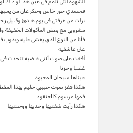
الشهوة التي تلمع في عين هذا أو ذاك أو
p
er
فجسدي حق خاص وحكر على من يحبهم
نزلت من غرفتي في يوم هادئ وقبيل زح
مشروبي مع بعض المأكولات الخفيفة واستغ
فأنا من النوع الذي يغشى عليه ويذوب ف
على عاشقيه
أفقت على صوت أنثى غاضبة تتحدث في ا
غضبا وحزنا
عيناها سبحان المعبود
هكذا قفز صوت حبيبي حليم بهذا المقطع و
فمها مرسوم كالعنقود
هكذا رأيت شفتيها وخديها ووجنتيها