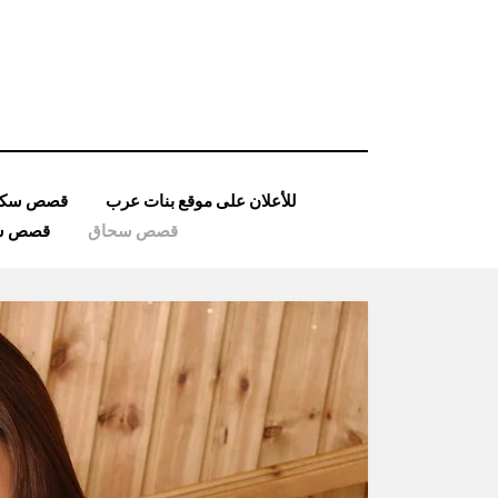
Ski
t
conten
للأعلان على موقع بنات عرب
قصص سكس
قصص سحاق
قصص ساد