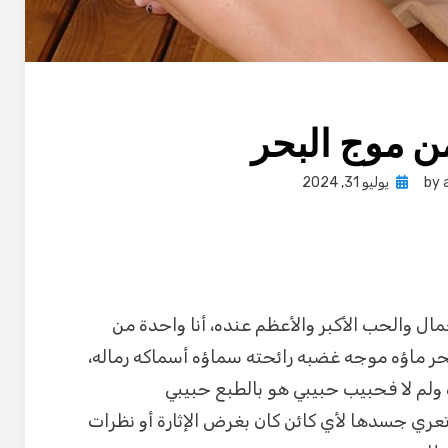
ن موج البحر
Posted
by
يوليو 31, 2024
on
ال والحب الأكبر والأعظم عنده، أنا واحدة من
حر ماؤه موجه غضبه رائحته سماؤه أسماكه رماله،
لم لا فحبيب حبيبي هو بالطبع حبيبي
تعري جسدها لأي كائن كان بغرض الإثارة أو نظرات