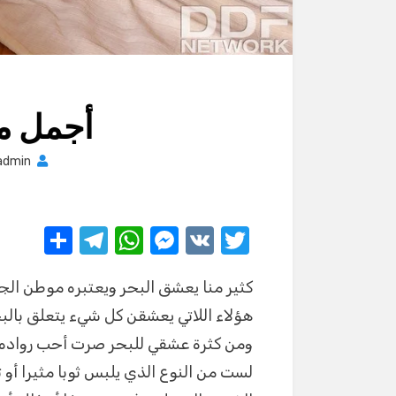
أجمل م
admin
S
T
W
M
V
T
h
el
h
e
K
w
كثير منا يعشق البحر ويعتبره موطن الجم
ar
e
at
ss
it
هؤلاء اللاتي يعشقن كل شيء يتعلق بالب
e
gr
s
e
te
ومن كثرة عشقي للبحر صرت أحب رواده و
a
A
n
r
لست من النوع الذي يلبس ثوبا مثيرا أو 
m
p
g