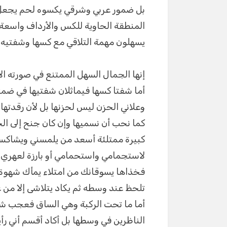
بل ضمور عربي وشرقي يكسوه لحم يجعل 
المنطقة الحاوية للكس والأرداف واسعة
يسهلون مهمة التلاقي مع كسها وشفتيه
إنها الجمال السهل الممتنع في صورته الأ
أما شفتا كسها فيماثلان شفتيها في ضمت
وعلاني الحزن ليس لحزنها بل لأن رقدتها ل
كما نحب أن نسميها وإن كان جنح إلى ال
كبيرة ممتلئة أسعد من يلمسني ويشاكسني 
لاستجمامي واستحمامي أو بارزة لعهري
فخذاها يسوقانك من امتلاء يمأك شهوة 
تلحظ عند وسطه ثم يكاد يتلاشى إلا من 
أما ما تحت الركبة وهي الساق فعجب شكله
الناظرين في وسطها بل أكاد أقسم أني ر