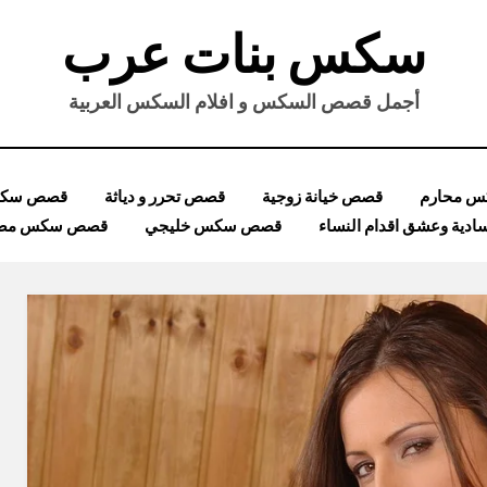
سكس بنات عرب
أجمل قصص السكس و افلام السكس العربية
 محارم
قصص خيانة زوجية
قصص تحرر و دياثة
قصص سكس
ية وعشق اقدام النساء
قصص سكس خليجي
قصص سكس مصر