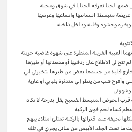
ضمها لحنا تعزفه الحنايا في شوق ومحبة
 عريضة منبسطة انبساطها واتساعها وعرضها
 وبظره وحشوه وقلبه وداخل داخله
نثوية
هما العيبة الغريبة المنطوة على شهوة غاضبة حزينة
م تتح لي الاطلاع على ردفيها أو مقعدتها أو طيزها
خارج قليلا من جسدها بعض من طيزها لتخبرني أني
وأفرح قلب من ينظر إلي متدثرة بثيابي أو عارية
 وشهوتي
قرب الحوض المنبسط الفسيح يقل بدرجة لا تكاد
عظم كساه لحم فوق الركبة
ا نحيفة عند اقترانها بالركبة تمتلئ امتلاء يبهج
أيت ما تحت الجلد الأبيض من سائل يجري في تلك