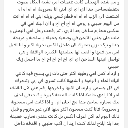
و من شدة الهيجان كانت غنجات امي تشبه البكاء بصوت
متقطعساخن جدا اي اي اي ابني انا محرومة اه اه اه اه
اشتقت الى الزب اه اه اه قطع كسي بزبك ابني اه اه اه انت
من اليوم حبيبي و زوجي اه اح اح اح و اان انيك امي في
سكس محارم ساخن جدا ناري . ثم رفعت رجل امي اليمنى و
ملت على جنبي الايمن في وضعية جميلة و ساخنة و مريحة
جدا و تركت زبي يتحرك الى داخل الكس بحرية اكبر و انا اقبل
امي من فمها و العب لها بحلمتها الكبيرة الواقفة و هي
تواصل انينها الساخن اي اي اح اح اح اح اح ما اجمل زبك
حبيبي
و ازداد كس امي رطوبة اكثر حتى بات زبي يسبح فيه كانني
انيك الماء و الرغوة و الشهوة كانت تسري في زبي وتتحرك
في كل جسمي و اريد ان اكبها و اخرجها رغم عني لان القذف
امر لا ارادي خاصة اذا كانت المتعة كبيرة و كنت في احلى
نيك محارم ساخن جدا مع احلى ام . و اذا كانت امي ممحونة
و محرومة فانا كنت ممحون اكثر منها لاني غير متزوج و قبل
ذلك اليوم لم اكن اعرف الكس بل كانت عندي تجارب خفيفة
جدا بلا ايلاج لذلك كنت اريد ان اكب حليبي و اقذفه داخل