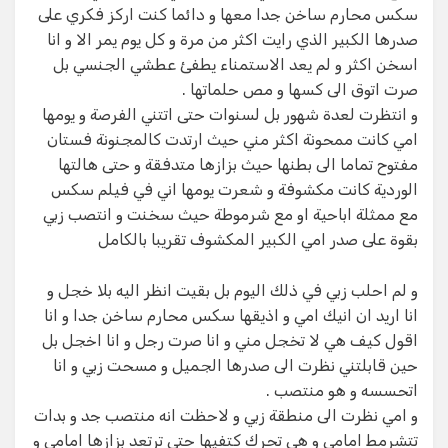
سكس محارم ساخن جدا معها و دائما كنت اركز فكري على
صدرها الكبير الذي رايت اكثر من مرة و كل يوم يمر الا و انا
اسخن اكثر و لم يعد الاستمناء يطفئ عطشي الجنسي بل
صرت اتوق الى كسها و مص حلماتها .
و انتظرت لعدة شهور بل لسنوات حتى اتتني الفرصة و يومها
امي كانت ممحونة اكثر مني حيث ارتدت كالمجنونة فستان
مفتوح تماما الى بطنها حيث بزازها متدفقة و حتى هالتها
الوردية كانت مكشوفة و شعرت يومها اني في فيلم سكس
مع ممثلة اباحية او مع شرموطة حيث سخنت و انتصب زبي
بقوة على صدر امي الكبير المكشوف تقريبا بالكامل
و لم احلب زبي في ذلك اليوم بل بقيت انظر اليه بلا خجل و
انا اريد ان انيك امي و اذيقها سكس محارم ساخن جدا و انا
اقول كيف هي لا تخجل مني و انا صرت رجل و انا اخجل بل
حين قابلتني نظرت الى صدرها الجميل و مسحت زبي و انا
اتحسسه و هو منتصب .
و امي نظرت الى منطقة زبي و لاحظت انه منتصب جد و بدات
تتشرمط امامي و هي تحرك كتفيها حتى ترتعد بزازها امامي و