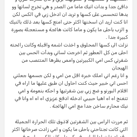
دافئ جدا و بدات انيك ماما من الصدر و هي تخرج لسانها وو
يدها تتحسس على كسها و تريد ان ادخل زبي في الكس لكن
انا كنت اريد ان اسخنها اكثر حتى امتع كسها بعد ذلك بالنيك
و الزب باحلى ما يكون و ماما كانت هائجة و مستعجلة بصورة
كبيرة جدا .
نزلت الى كسها المحلوق و اخذت اشمه واقبله وكانت رائحته
احلى من كل العطور ثم اخرجت لساني وبدأت الحس بين
شفرتي كس امي الكبيرتين وامص بظرها المتتصب من
الهيجان
و انا رغم اني املك خبرة اقل من امي و لكن جسمها جعلني
احس اني خبير حيث كنت احاول ان طبق عليها ما اراه في
افلام البورنو و ضع زبي بين شفرتيها و احكه بنعومة و امي
تتغنج اه اه اهيا حبيبي ادخله ادفع عزيزي اه اه اه وانا في
نيك محارم ساخن جدا مع امي الهائجة .
ثم مررت الراس بين الشفرتين لاذوق تلك الحرارة الجميلة
التي كانت تجتاحني باحلى ما يكون و امي زادت صرخاتها اكثر
و قد ادخلت لها الراس في كسها و كان الكس واسع في