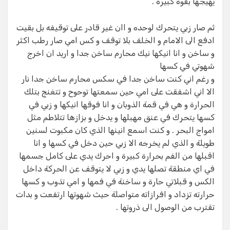
يهيجها بقوة كبيرة .
ثم صار زبي يتحرك لوحده و اان غير قادر على توقيفه بل بقيت
ادفع الى الامام و الخلف بلا توقف و كس امي صار رطب اكثر
و ساخن و انا انيكها نيك محارم ساخن جدا و اريد ان اخرج
شهوتي في كسها
و رغم اني كنت ساخن جدا في سكس محارم ساخن جدا نار
الا اني اشفقت على امي حين سمعتها توحوح و تتغنج بتلك
الحرارة و هي في قمة الذوبان و انا فوقها انيكها و زبي في
كسها يتحرك في عنق مهبلها و يدخل و بزازها تتلاطم مثل
امواج البحر . و كنت اسمع انينها الذي كان مكبوت لسنين
طويلة و الذي لم يخرجه الا زبي حين دخل في كسها و انا
اقبلها من الفم بحرارة كبيرة و احرك يدي على كامل جسمها
في اي منطقة تصلها يدي و زبي لا يتوقف عن الحركة داخل
الكس و قبلاتي حارة و ساخنة في فمها و امي تذوب و كسها
حرارته تزداد و افرازاته متواصلة حيث شهوتها ارتفعت و بدات
تقترب من الوصول الى ذروتها .