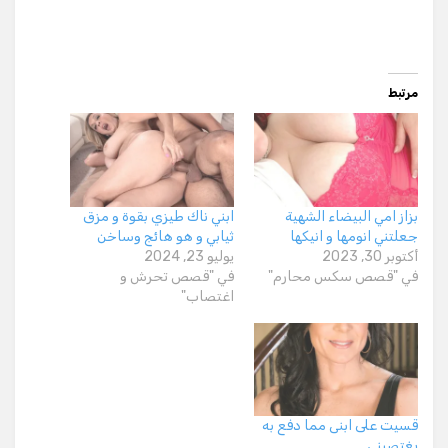
مرتبط
بزاز امي البيضاء الشهية
ابني ناك طيزي بقوة و مزق
جعلتني انومها و انيكها
ثيابي و هو هائج وساخن
أكتوبر 30, 2023
يوليو 23, 2024
في "قصص سكس محارم"
في "قصص تحرش و
اغتصاب"
قسيت على ابنى مما دفع به
يغتصبنى