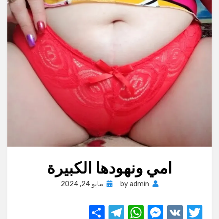
امي ونهودها الكبيرة
Posted
admin
by
مايو 24, 2024
on
S
T
W
M
V
T