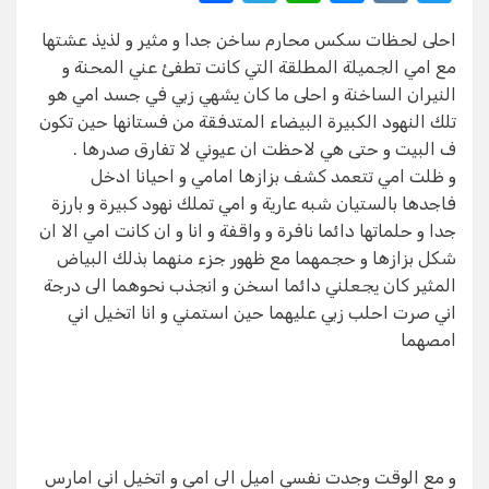
h
el
h
e
K
w
احلى لحظات سكس محارم ساخن جدا و مثير و لذيذ عشتها
ar
e
at
ss
it
مع امي الجميلة المطلقة التي كانت تطفئ عني المحنة و
e
gr
s
e
te
النيران الساخنة و احلى ما كان يشهي زبي في جسد امي هو
a
A
n
r
تلك النهود الكبيرة البيضاء المتدفقة من فستانها حين تكون
ف البيت و حتى هي لاحظت ان عيوني لا تفارق صدرها .
m
p
g
و ظلت امي تتعمد كشف بزازها امامي و احيانا ادخل
p
er
فاجدها بالستيان شبه عارية و امي تملك نهود كبيرة و بارزة
جدا و حلماتها دائما نافرة و واقفة و انا و ان كانت امي الا ان
شكل بزازها و حجمهما مع ظهور جزء منهما بذلك البياض
المثير كان يجعلني دائما اسخن و انجذب نحوهما الى درجة
اني صرت احلب زبي عليهما حين استمني و انا اتخيل اني
امصهما
و مع الوقت وجدت نفسي اميل الى امي و اتخيل اني امارس