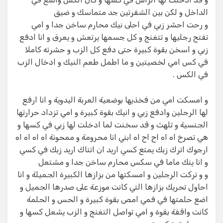
الداخل و لكن بين الشفرتين جد متماسك و ضيق
و رحت احشر زبي في احلى نيك محارم ساخن جدا و امي
تفتح رجليها و تتغنج و كل جسمها يرتعش و يعرق و انا ادفع
زبي و اسخن بقوة كبيرة حتى دفع كل الزب و حشرته كاملا
في كس امي لخصيتين و ما اطمل طعم النيك و ادخال الزب
في الكس .
و امسكت امي من فخذيها بوضعية العربة اليدوية و انا ارفع
لها الرجلين وادفع زبي و انيك بقوة كبيرة و امي تزداد حرارتها
الجنسية و تلهث و قد سخنت لما ادخلت لها زبي في كسها و
هي تصرخ اه اه اح اح اه ابني انا محرومة و ممحونة اه اه اه اه
ارجوك اترك زبك يمتع كسي اريد ان اتناك اريد زبك في كسي
و انا ينك ماما في سكس محارم ساخن جدا و مشتعل
و و تركت الرجلين و امسكتها من بزازها الكبيرة الجميلة و انا
احاول تحريك بزازها التي كانت موزعة على صدرها الجميل و
اضع حلمتها في فمي امص بقوة كبيرة و الحس و الحلمة
كانت واقفة بقوة و امي تواصل التغنج و الزب يشعل كسها و