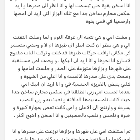
انا اسخن بقوة حتى تبسمت لها و انا انظر الى صدرها و اريد
سكس محارم ساخن جدا مع تلك البزاز التي اريد ان امصها
وارضعها في فمي بقوة
و مشت امي و هي تتجه الى غرفة النوم و لما وصلت التفتت
الي و هي تنظر ان كنت انظر الى طيزها ام لا و وجدني متسمر
في مكاني اراقب حركات طيزها فدخلت و تركت الباب مفتوح
لاسارع انا نحوها و انا اريد ان انيكها . و وجدت امي مستلقية
على ظهرها و بزازها متوزعة على الصدر و جلست امامها و
وضعت يدي على صدرها لالمسه و انا اغلي من الشهوة و
قلبي ينبض بالغريزة الجنسية في و انا اريد ان انيك امي
بعدما لمست امي زبي انطلقنا في سكس محارم ساخن جدا
حيث كانت تلمسه بيدها الدافئة و تعبث به و زبي انتصب
بسرعة و وارتفع الى الاعلى و امي كانت تمص بمهارة كبيرة و
خبرة و تلحس و تلعب بالخصيتين و انا اسخن و اهيج اكثر .
ثم استلقت امي على ظهرها و بزازها توزعت على صدرها و انا
امسكهما و لصقتهما و حشوتهما بزبي و كان صدرها طري و