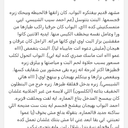
مشهد قديم بيفتكره البواب. كان زانقها فالحيطه وبيحك زبره
فجسمها. البنت بتتوسل (عم احمد سيب الشيبسي. اييي
متمسكنيش كده اااي. البواب كان حرفيا راكب طيازها من
ورا وعامل نفسه بيخطف الكيس منها. ايديه الاتنين كانوا
مقفشين بزاز البت اوي اوي كانها مراته. الراجل كان عرقان و
هيجان (مليش دعوه انت جابيباه ليا). البنت بتغمض (اااه
عمو اااه انت ماسك صدري كده ليه ايي). البواب اتحول لكلب
مسعور بسبب حلاوة لحم البت و مياصتها و بيلزق زبره
فطيزها اكتر لدرجة انه زبره بقى محشور بين شفايف كسها.
وبيفعص بزازها و بيتكلم بهيجان و بينهج اوي ( اااه هاتي
الشيبسي). زبره بدخل ففلقة طيزها. زبره خرج من البنطلون
الخفيف بتاعه (الكلسون) اللي لابسه من غير الجلابيه علشان
كان بيمسح المدخل بتاع العماره. ايه لفت وبحلقت فزبره.
احمد البواب بهيجان بيفشخ فجسم ايه بنت ست مديحه اللي
ساكنه جديد فالعماره. بتقولة بدلع مش بخوف (يا عموا
تعبتني. ايي بقا ابعد عني انا مش بنتك علشان تعمل كده
اييي) وفجاه زبرة ينزل شلال لبن. وايه بتجري تركب