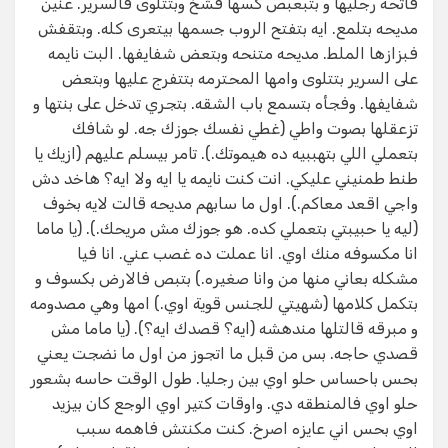
فاتحه رجليها و بتبعبص كسها فشخ وبتتلوى فالسرير. عنين
مديحه بتلمع. ايه بتفتح الروب جسمها بيتعرى كله. وبتقفش
فبزازها الملط. مديحه متنحه وبتعض شفايفها. البت نايمه
على السرير بتتلوى وامها المحترمه بتتفرج عليها وبتعض
شفايفها. وفجأه بتسمع باب الشقه. بتجري تدخل على بنتها و
تزعقلها بصوت واطي (غطي نفسك جوزك جه. لو شافك
بتعملي اللي بتهببيه ده هيموتك.). تامر بيسلم عليهم (ازيك يا
طنط طمنيني عليكي. انت كنت نايمه يا ايه ولا ايه؟ هاخد دش
واجي اقعد معاكم.). اول ما سابهم مديحه قالت لايه بخوف
(ليه يا حبيبتي بتعملي كده. هو جوزك مش مريحك.). (يا ماما
انا مكسوفه منك اوي. انا عملت ده غصب عني. انا فيا
مشكله بعاني منها من وانا صغيره.) بتبص فالارض بكسوف و
بتكمل كلامها (شهيتي للجنس قوية اوي.) امها وهي مصدومه
و مبرقه قالتلها مندهشه (ايه؟ قصدك ايه؟). (يا ماما مش
قصدي حاجه. بس من قبل ما اتجوز من اول ما نضجت يعني
بحس باحساس حلو اوي بين رجليا. طول الوقت حاسه بشعور
حلو اوي فالمنطقه دي. واوقات كتير اوي الوجع كان بيزيد
اوي بحس اني عايزه اصرخ. كنت مكنتش فاهمه سبب