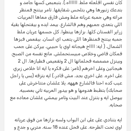
كان نفسي اقلعله ملط. ااااااه.). بتبعبص كسها جامد و
بتدعك زنبورها وهي بتلحس شفايفها. تامر بيتنح فمنظر
مراته وهي جمبه عريانه ملط ومش فارق معاها العربيات
اللي بتعدي جمبهم وهم فالشارع. بيمد ايده و بيفتحلها بقية
زراير الفستان كلها. بزازها بينطوا. كل جسمها عريان ملط
جمبه بيتنح فمنظرها اللي يتعب اي انسان. بيفعص فبزها
الشمال. ( ايه: ااااح هيجانه اوي يا حبيبي. بيركن على جمب
فمكان فاضي وخلاص مبيستحملش. مانع نفسه من الصبح.
وبينزل مصمصه فحلماتها ال 2 وتفعيص فطيازها. ال 2
هيجانين وعلى اخرهم (تامر: على فكره يا ايه انا خلاص زبري
على اخره. على اخري بجد. مش قادر.) ايه بتزقه (بس يا راجل
عيب كده احنا فالشارع هههه. يلا علشان متتاخرش على
صحابك) بتظبط هدومها و هو بيدور العربيه تاني بعصبيه.
بيوصل ايه و بتنزل عند البيت وتامر بيمشي علشان معاده مع
صحابه.
ايه بتنادي على على ابن البواب ولسه بزازها من فوق عريانه
اوي تحت الطرحه. على فحل عنده 18 سنه. متربي و جدع و