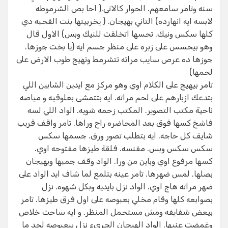
سنه وتامر سامعهم. الحوار كالاتي.( احا بص الشرموطه
لابسه ايه انهارده) التاني بهيجان. ( يخربيتها بنت القحبه دي
كلها سكس ونيك. تحسها اتخلقت للنيك وبس) الاول قال
وهو بيحسس على زبره على منظر جسم ايه (يا بخت جوزها.
جوزها ده عرص سايب مراته تتشرمط وتهيج طوب الارض على
لحمها)
تامر بيهيج على الكلام اوي وهو مركز مع ايدين الشابين اللي
بتدعك ازبارهم على لحم مراته. ايه بتتمشى بعلوقيه و مياصه
ناحية مكتب التصوير. المكتب زحمه شويه. الواد اللي لسه
فاشخ كسها فوق بعد المحاضره راح وراها. تامر واقف قريب
شايف كل حاجه. ايه بتطلب تصور ورق. جسمها سكس
سكس سكس وبس. مفنسه. فلقة طيزها مفتوحه اوي.
كسها مرفوع اوي وباين من ورا. الواد وقف جمبها وبهيجان
بصلها. لمس ضهرها. تامر عينه بتلمع لما شاف ايد الواد على
ضهر مراته هاج اوي. الواد نزل بايديه وبكل شهوه. نزل
بصوابعه كلها وقام مخلي بعبوصه على اول فرق طيزها. تامر
بيعض شفايفه ومش مستحمل المنظر. و ايه ساحت خلاص
وغمضت عنيها. الواد الهيجان الجريء نزل ببعبوصه لحد ما