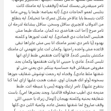
تامر مبيقدرش يمسك لسانه (اوففف يا ايه مامتك كانت
بتلبس لعمو الحاجات دي). (ايه بمياصه: طبعا يا روحي ماما
كانت بتبسط بابا عالاخر بشكل عمرك ما تتخيله). ايه بتطلع
من الدولاب لانچيري سافل وسخن. سافل ببشاعة لدرجة ان
تامر صرخ (احا انت هتاخدي ده كمان. مامتك طبعا مش
هتلبس الحاجات دي قصادي). ايه لفت لجوزها و كلمته
بهدوء (يا تامر دي تعتبر مامتك انا بس مش عايزاها تبقى
قاعده مش واخده راحتها. وكمان انت عايز تفهمني ان مامتك
مكنتش بتلبس كده). قالها (انت هتقنعي طنط ازاي انها
تلبس كده). عادي يا حبيبي انا وانت هنقنعها وكمان بجد
مفروض ميبقاش فيه حساسيه بينكم. دي يعني حتى لو
شفتها ملط عادي). وفجاه ايه رجعت توشوش شفايف جوزها
بسخونه (ولو انك هيجان اوي. شفت هجت عليها ازاي لما كنا
بنتفرج عليها). تامر ارتبك وتهته (بس يا عبيطه انت. طنط
مديحه دي اطيب مخلوقه فالدنيا. وبجد بعتبرها امي). باست
شفايفه بحنيه وكلمته بهيجان (اومال زبرك يا حبيبي اللي
وقف صاروخ لما شفتها بتعمل عاده. وكمية اللبن دي كلها
اللي خرجت من زبرك اول ما ماما صرخت وجابتهم من …).