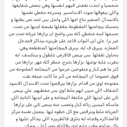
شخصيا و ابتدت تقفش فيهم لنفسها وهي بتعض شفايفها.
واللي بيفوقها صوت الاسانسير. وبسرعه بتغطي نفسها
بالاسدال الصغير بتاع امها اللي واصل بس لحد نص بطنها و
بتمسك بيچامتها المقطوعة بتقفلها بقبضة ايديها من تحت.
جسمها لسه متغطي كله بس واضح ان بزازها عريانه تحت من
غير برا. علي ابن البواب قاعد على طربيزه بيذاكر فمدخل
العماره. بيبرق ف ايه. بيبرق فبيچامتها المتقطعه وهي
بتحاول تقفلها. بس بيبص فالارض علطول و بيتكسف. ايه
بتقرب عليه بوشها. بزازها بتترج. منظر كله عهر. بزازها من
كتر ما هم كبار و منفوخين خرجوا من البيچامه المفتوحه من
فوق خصوصا ان البيچامه من كتر ما كانت ضيقه بقت
مفتوحه اوي من قدام. بزازها بيرقصوا تحت الاسدال الاسود
الشفاف اللي مبين انهم ملط اوي بس مغطيهم. علي بيبص
تاني على ايديها اللي مكتفة البيچامه و على ايديها التانيه اللي
ماسكه كيسين زباله كبار وغصب عنه بيبص تاني على بزازها
العريانه ملط وبترقص مع كل خطوه ليها. بيعمل نفسه مركز
فالمذاكره وفجاه ايه بتلزق فالطربيزه اللي بيذاكر عليها و
بكل بجاحه وطت عليه اوي وقالتله بعهر (علي. ممكن