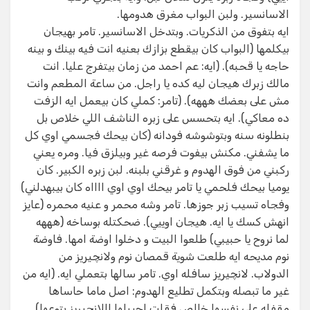
الاسانسير. ولبن البواب مغرق هدومها.
ايه بتفوق من الذكريات. وبتدخل الاسانسير. تامر بهيجان
بيكلمها (البواب كان بيقطع بزازك بعنيه انت فيه بينك و بينه
حاجه يا قحبه). (ايه: عم احمد من زمان بيتفرج عليا. انت
مالك زبرك هيجان ليه كده يا راجل. من ساعة المطعم وانت
مش على بعضك هههه). (تامر: كملي كان بيعمل ايه الزفت
ده معاكي). ايه بتحسس على زبره الناشف اللي خلاص بل
بنطلونه سنه وبتوشوشه فودانه (كان بيحك فجسمي اوي كل
ما يشفني. مكنش بيفوت فرصه غير وبيلزق فيا. ومره يعني
ركبني من فوق الهدوم و غرقني بلبنه. لبن زبره الكبير. كان
يوميا بيحك فلحمي يا تامر بيحك اوي اوي ااااه كان بيبهدلني)
وفجاه تسيب زبر جوزها. تامر وشه محمر و عنيه محمره (عايز
انهش كسك يا ايه. هيجان اوييي). ضحكتله بوساخه (هههه
لما نروح يا حبيبي) طلعوا البيت و دخلوا اوضة امها. فاوضة
نوم مديحه ايه طلعت شوية قمصان نوم ولانچيريز من
الدولاب. لانچيريز سافله اوي. تامر سالها بتعملي ايه. (ايه من
غير ما تبصله وبتكمل تطليع الهدوم: اصل ماما حاساها
مقفله على نفسها خالص فقلت اجيبلها اللانجيريز بتوعها).