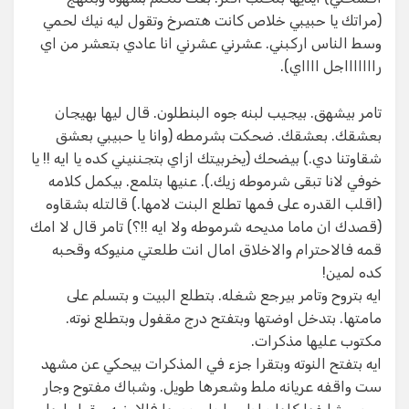
(مراتك يا حبيبي خلاص كانت هتصرخ وتقول ليه نيك لحمي
وسط الناس اركبني. عشرني عشرني انا عادي بتعشر من اي
راااااااجل ااااي).
تامر بيشهق. بيجيب لبنه جوه البنطلون. قال ليها بهيجان
بعشقك. بعشقك. ضحكت بشرمطه (وانا يا حبيبي بعشق
شقاوتنا دي.) بيضحك (يخربيتك ازاي بتجننيني كده يا ايه !! يا
خوفي لانا تبقى شرموطه زيك.). عنيها بتلمع. بيكمل كلامه
(اقلب القدره على فمها تطلع البنت لامها.) قالتله بشقاوه
(قصدك ان ماما مديحه شرموطه ولا ايه !!؟) تامر قال لا امك
قمه فالاحترام والاخلاق امال انت طلعتي منيوكه وقحبه
كده لمين!
ايه بتروح وتامر بيرجع شغله. بتطلع البيت و بتسلم على
مامتها. بتدخل اوضتها وبتفتح درج مقفول وبتطلع نوته.
مكتوب عليها مذكرات.
ايه بتفتح النوته وبتقرا جزء في المذكرات بيحكي عن مشهد
ست واقفه عريانه ملط وشعرها طويل. وشباك مفتوح وجار