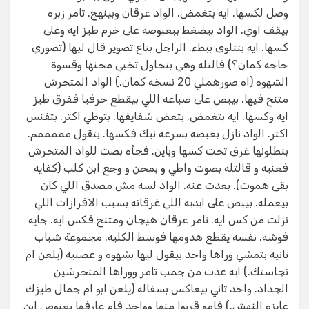
وصل لكسها. ايه بتغمض. الواد عرقان وبينهج. تامر زبره
بيقف اوي. الواد بيضغط ببعبوصه على خرم طيز ايه وعلى
كسها. ايه بتتلوى ببطء. الراجل بتاع تصوير قال ليها (تصوري
حاجه كمان؟) قالتله وهي بتحاول تخبي محنها وقسوة
الشهوه (اه صورهملي 20 نسخه كمان.) الواد المتحرش
متنح فيها. بيبص على صباعه اللي بيقطع حرفيا ففرق طيز
ايه وكسها. ايه بتغمض. بتعض شفايفها. بتوطي اكتر. بتفنس
اكتر. الواد نازل بعبصه بسرعه نيك فكسها. بتقول مممممم.
بنطلونها غرق تحت كسها وباين. فجأه بصت للواد المتحرش
فعنيه و قالتله بصوت واطي و بمحن و وجع ابن كلب (كفايه
بقى هموت). بعدت عنه. الواد لسه مش مصدق اللي كان
بيعمله. بيبص على ايديه اللي غرقانه بسبب الافرازات اللي
نزلت من كس ايه. تامر عرقان هيجان ومتنح فكس ايه. جايه
فوشه. نفسه يقطع هدومها فوسط الكليه. مجموعة شباب
تانيه بتمشي وراها واحد بيقول ليها بشهوه و عصبيه (يلعن ام
نجاستك.) ايه عدت من جمب تامر ووراها المتحرشين
الجداد. واحد تاني بيعاكس بسفاله (يلعن ابو ام جمال طيزك
عايزه النهش.) قامو قربوا منها وواحد قام غارفها بعبوص ابن