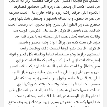
اتصدم. تنح فايديه الاتنين اللي حرفيا مقفشه بزاز ايه الاتنين
من تحت الاسدال وبيبص على زبره اللي محشور فطيازها
الكبيره اللي حرفيا راكبه زبره. و قام جاري على البيت بسرعه
من غير ما ينطق. وايه بصاله باستهزاء وبتعض شفايفها وهي
بتتفرج على زبر الطور اللي بيترج وهو بيجري. ايه رجعت البيت
شافته. على باصص فالارض قاعد على الكرسي. قربت منه
وقالت بمياصه (مش عيب اللي عملته ده يا علي. فيه حد
يلزق في ست كده من ورا!). الواد وشه محمر و باصص
فالارض. قامت بضوافرها لمست دقنه ورفعت راسه
لمستوى بزازها وهو مستسلم تماما وكلمته بكل فجر و انوثه
(يخربيتك انت ازاي فحل كده و قمر كده!! قطعت بزازي
يخربيتك!!). و قامت سايباه وطالعه علشان تركب الاسانسير.
على بيبص على زبره اللي واقف بين رجليه وعلى طياز اللبوه
اللي بتترقص قصاده. ولاول مره يلمس زبره. ويدعكه على
جسم ست. ايه فجاه وطت وفنست وفتحت وراكها اوي.
عملت نفسها بتعدل شبشبها. واقفه بالجنب والاسدال طاير
لقدام والبزاز الوسخه عريانه ملط قصاده. بصتله وعضت
شفايفها بكسوف. مقدرش يسيب زبره. بيدعك زبره وهو متنح