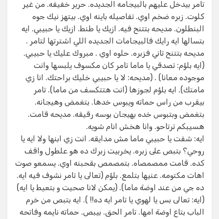
تامر بيدخل عليهم بالبيجامه الجديده. حرير خفيفه. من غير
كلوت. زبره ضخم اوي. تفاصيله باينه اوي. بيتهز نيك جوه
البنطلون. مديحه بتتنح فيه. ازيك يا طنط. ازيك يا حبيبي. ايه
بتسالها ايه رايك فالبيجامات الجديده اللي اشترتها لتامر .
مديحه بتتنح تاني فزبره. حلوه اوي . مبروك عليك يا حبيبي.
(ايه بلؤم: تصدقي يا ماما تامر كان مكسوف يلبسها وانت
موجوده معانا) . (مديحه: لا يا حبيبي خليك براحتك. انا زي
مامتك). ايه بلؤم لجوزها (انت هتتكسف من ماما). تامر
بيقرب من راس حماته ويبوس خدها. بتغمض وهيجانه.
بتغمض وبتبوس خده بهيجان بوسه رقيقه. مديحه قامت.
هسيبكم ترتاحو. وانا هخش انام شويه.
ايه: شفت يا حبيبي ماما مش مدايقه. انت زي ابنها ولا ايه يا
روحي؟ بتبص على زبره. يخربيت زبرك ده هو علطول واقف
كده. قامت ممصمصاه. بتمصمص بقحبنه اوي. يسمعو صوت
اهات مكتومه. عنيها بتلمع. بلؤم (تعالى يا تامر نشوف فيه ايه.
ده جي من عند اوضة ماما). (يمكن لانا صحيت و بتعيط يا ايه)
(ايه: تعالى بس يا لهوي يا تامر ايه ده!! ). ايه بتبص من خرم
الباب بتاع اوضة امها. تامر الحق. بيبص. حماته نايمه وفاتحه