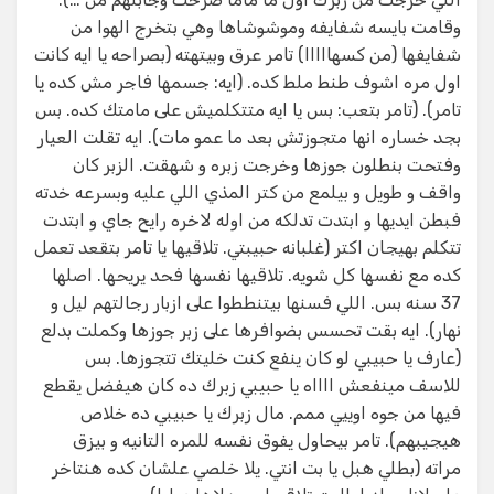
وقامت بايسه شفايفه وموشوشاها وهي بتخرج الهوا من
شفايفها (من كسهااااا) تامر عرق وبيتهته (بصراحه يا ايه كانت
اول مره اشوف طنط ملط كده. (ايه: جسمها فاجر مش كده يا
تامر). (تامر بتعب: بس يا ايه متتكلميش على مامتك كده. بس
بجد خساره انها متجوزتش بعد ما عمو مات). ايه تقلت العيار
وفتحت بنطلون جوزها وخرجت زبره و شهقت. الزبر كان
واقف و طويل و بيلمع من كتر المذي اللي عليه وبسرعه خدته
فبطن ايديها و ابتدت تدلكه من اوله لاخره رايح جاي و ابتدت
تتكلم بهيجان اكتر (غلبانه حبيبتي. تلاقيها يا تامر بتقعد تعمل
كده مع نفسها كل شويه. تلاقيها نفسها فحد يريحها. اصلها
37 سنه بس. اللي فسنها بيتنططوا على ازبار رجالتهم ليل و
نهار). ايه بقت تحسس بضوافرها على زبر جوزها وكملت بدلع
(عارف يا حبيبي لو كان ينفع كنت خليتك تتجوزها. بس
للاسف مينفعش ااااه يا حبيبي زبرك ده كان هيفضل يقطع
فيها من جوه اوييي ممم. مال زبرك يا حبيبي ده خلاص
هيجيبهم). تامر بيحاول يفوق نفسه للمره التانيه و بيزق
مراته (بطلي هبل يا بت انتي. يلا خلصي علشان كده هنتاخر