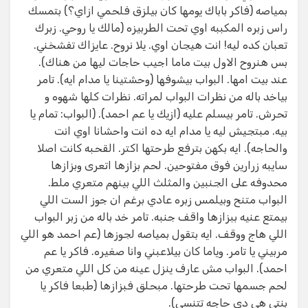
بمياصه (فاكر باباك يومها كان بيلزق فلحمي ازاي؟) بتمسك
راس زبره المكببه اوي تحت الطربيزه (مالك يا روحي. زبرك
تعبان كده ليه! انت هيجان اوي. يلا نروح. عايزاك تفشخني.
بس هنروح الاول بيت ماما اجيب حاجات ليها من هناك).
عند بيت امها. البواب بيشوفها (وحشتينا يا مدام ايه). تامر
بياخد باله من نظرات البواب لمراته. نظرات كلها شهوه و
تحرش. تامر بيسلم عليه (ازيك يا عم احمد). (البواب: تمام يا
بيه. مبتجيش ليه يا مدام ايه ده انت واحشانا اوي انت
والحاجه). ايه بكهن بترفع طرحتها اكتر. القحبه كانت اصلا
سايبه زرارين فوق مفتوحين. لحم بزازها اتعرى وبزازها
محدوفه على الجنبين والمثلث اللي بينهم متعري ملط.
البواب متنح وبيلمس زبره عادي برغم ان جوز الست اللي
بيمتع عنيه ببزازها واقف جنبه. تامر خد باله من زبر البواب
اللي هاج ووقف. ايه بتقول بمياصه لجوزها (عم احمد هو اللي
مربيني يا تامر. وياما كان بيلاعبني وانا صغيره. فاكر يا عم
احمد). البواب مش عارف ينزل عينه من كل اللي متعري من
لحم جسمها تحت طرحتها. مبحلق فبزازها (طبعا فاكر يا
بنتي هي دي حاجه تتنسي).