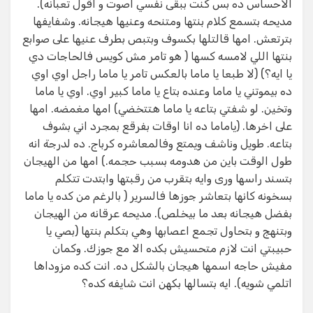
الاحساس ده بس كنت ببقى نفسي اصوت و اقول تعبانه).
مديحه بتسمع كلام بنتها ومتنحه وعنيها هيجانه. وشفايفها
بترتعش. امها قالتلها بكسوف وبتبص بطرف عنيها على صوابع
بنتها اللي لامسه كسها ( هو تامر مش كويس فالحاجات دي
يا ايه؟) (لا طبعا يا ماما بالعكس تامر يا ماما راجل اوي اوي
ده بيموتني يا ماما وعنده بتاع يا ماما كبير اوي. اوي يا ماما
وتخين. لو شفتي بتاعه يا ماما هتتخضي) امها مغمضه. امها
على اخرها. (ياماما ده انا اوقات بفرقع بمجرد اني بشوف
بتاعه. طويل وناشف ويمتع وفالمعاشره كرباج. ده لدرجة انه
طول الوقت باين من هدومه بسبب حجمه.) امها من الهيجان
بتسند راسها ورى وايه بتقرب من رقبتها وابتدت تتكلم
بسخونه كانها بتعاشر جوزها فالسرير ( بالرغم من كده يا ماما
بفضل هيجانه بعد ما بيخلص). مديحه عرقانه من الهيجان
وبتنهج و بتحاول تجمع اعصابها وهي بتكلم بنتها (بصي يا
حبيبتي انت لازم متحسيش بكده الا مع جوزك. وكمان
مفيش حاجه اسمها هيجان بالشكل ده. انت كده مزوداها
اتلمي شويه). ايه بتسالها بكهن انت شايفه كده؟