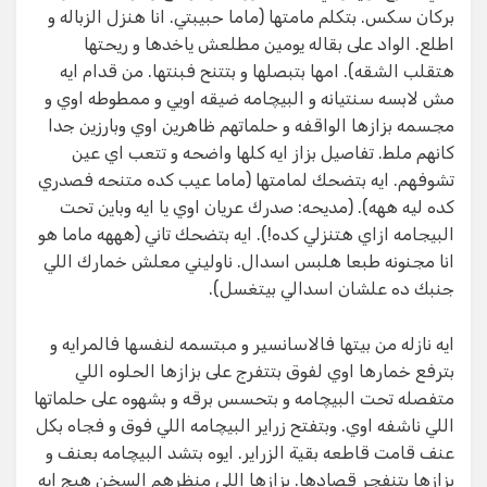
بركان سكس. بتكلم مامتها (ماما حبيبتي. انا هنزل الزباله و
اطلع. الواد على بقاله يومين مطلعش ياخدها و ريحتها
هتقلب الشقه). امها بتبصلها و بتتنح فبنتها. من قدام ايه
مش لابسه سنتيانه و البيچامه ضيقه اويي و ممطوطه اوي و
مجسمه بزازها الواقفه و حلماتهم ظاهرين اوي وبارزين جدا
كانهم ملط. تفاصيل بزاز ايه كلها واضحه و تتعب اي عين
تشوفهم. ايه بتضحك لمامتها (ماما عيب كده متنحه فصدري
كده ليه ههه). (مديحه: صدرك عريان اوي يا ايه وباين تحت
البيجامه ازاي هتنزلي كده!). ايه بتضحك تاني (هههه ماما هو
انا مجنونه طبعا هلبس اسدال. ناوليني معلش خمارك اللي
جنبك ده علشان اسدالي بيتغسل).
ايه نازله من بيتها فالاسانسير و مبتسمه لنفسها فالمرايه و
بترفع خمارها اوي لفوق بتتفرج على بزازها الحلوه اللي
متفصله تحت البيچامه و بتحسس برقه و بشهوه على حلماتها
اللي ناشفه اوي. وبتفتح زراير البيچامه اللي فوق و فجاه بكل
عنف قامت قاطعه بقية الزراير. ايوه بتشد البيچامه بعنف و
بزازها بتنفجر قصادها. بزازها اللي منظرهم السخن هيج ايه