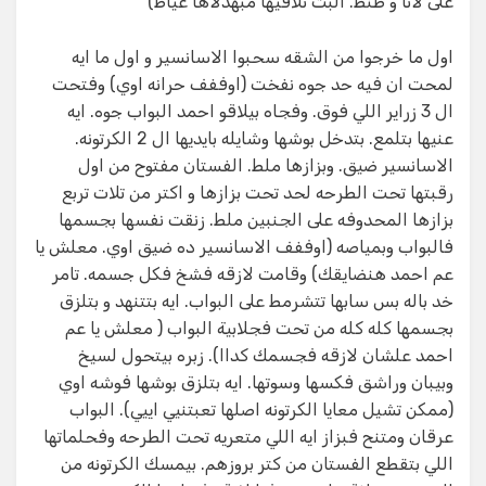
على لانا و طنط. البت تلاقيها مبهدلاها عياط)
اول ما خرجوا من الشقه سحبوا الاسانسير و اول ما ايه
لمحت ان فيه حد جوه نفخت (اوففف حرانه اوي) وفتحت
ال 3 زراير اللي فوق. وفجاه بيلاقو احمد البواب جوه. ايه
عنيها بتلمع. بتدخل بوشها وشايله بايديها ال 2 الكرتونه.
الاسانسير ضيق. وبزازها ملط. الفستان مفتوح من اول
رقبتها تحت الطرحه لحد تحت بزازها و اكتر من تلات تربع
بزازها المحدوفه على الجنبين ملط. زنقت نفسها بجسمها
فالبواب وبمياصه (اوففف الاسانسير ده ضيق اوي. معلش يا
عم احمد هنضايقك) وقامت لازقه فشخ فكل جسمه. تامر
خد باله بس سابها تتشرمط على البواب. ايه بتتنهد و بتلزق
بجسمها كله كله من تحت فجلابية البواب ( معلش يا عم
احمد علشان لازقه فجسمك كداا). زبره بيتحول لسيخ
وبيبان وراشق فكسها وسوتها. ايه بتلزق بوشها فوشه اوي
(ممكن تشيل معايا الكرتونه اصلها تعبتنيي اييي). البواب
عرقان ومتنح فبزاز ايه اللي متعريه تحت الطرحه وفحلماتها
اللي بتقطع الفستان من كتر بروزهم. بيمسك الكرتونه من