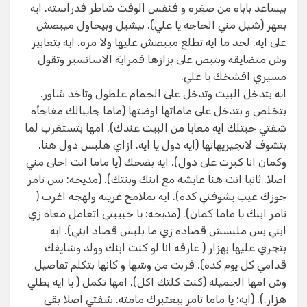
بيساعد باباه من صغره و فنفس الوقت شاطر فدراسته. ايه
بعهر (شيل مني الحاجه يا علي). بيشيل وبيحاول ميبصش
على ايه. لحد ما ايه تطلع ميبصش عليها ولا مره. ايه بتعابير
وش متضايقه وبتبص على بزازها فمراية الاسانسير وتقول
مسيري افشخك يا علي.
ايه بتدخل البيت وتدخل على الحمام علطول وتاخد شاور.
بتخلص و بتدخل على ماماتها اوضتها (ماما جايبالك مفاجأه
شفتي جبتلك ايه معايا من البيت عندك). امها بتستغرب لما
بتشوف لانچيريهاتها (ايه دول يا ايه. ازاي هلبس دول هنا.
وكمان انا كبرت على دول). ايه بضحك (يا ماما انت احلى مني
اصلا. ثانيا انت هنا عايشه مع ابنك وبنتك). (مديحه: بس تامر
جوزك عيب يشوفني كده). ايه بملامح غريبه ولهجه اغرب (
تامر ابنك يا ماما كمان). (مديحه: يا حبيبتي اتعامل معاه زي
ابني بس ملبسش قصاده زي ما بلبس قصاد ابني). ايه
بتجري عليها بهزار ( عارفه انا لو كنت ابنك وولد وشايفك
قدامي كل يوم كده). قربت من وشها و كانها بتكلم تفاصيل
وش امها الجميله (كنت كلتك اكل). امها تكمل ( يا ايه بطلي
هزار.). (ايه: يا ماما تامر بيعتبرك مامته. شفتي اصلا بقى