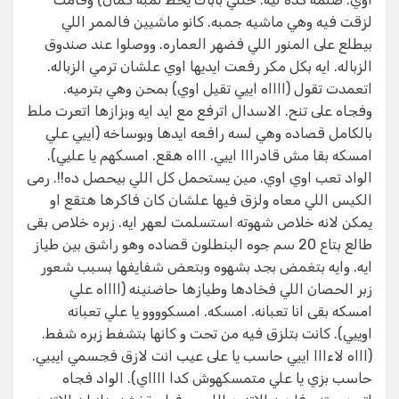
لزقت فيه وهي ماشيه جمبه. كانو ماشيين فالممر اللي
بيطلع على المنور اللي فضهر العماره. ووصلوا عند صندوق
الزباله. ايه بكل مكر رفعت ايديها اوي علشان ترمي الزباله.
اتعمدت تقول (ااااه اييي تقيل اوي) بمحن وهي بترميه.
وفجاه على تنح. الاسدال اترفع مع ايد ايه وبزازها اتعرت ملط
بالكامل قصاده وهي لسه رافعه ايدها وبوساخه (اييي علي
امسكه بقا مش قادرااا اييي. اااه هقع. امسكهم يا عليي).
الواد تعب اوي اوي. مين يستحمل كل اللي بيحصل ده!!. رمى
الكيس اللي معاه ولزق فيها علشان كان فاكرها هتقع او
يمكن لانه خلاص شهوته استسلمت لعهر ايه. زبره خلاص بقى
طالع بتاع 20 سم جوه البنطلون قصاده وهو راشق بين طياز
ايه. وايه بتغمض بجد بشهوه وبتعض شفايفها بسبب شعور
زبر الحصان اللي فخادها وطيازها حاضنينه (ااااه علي
امسكه بقى انا تعبانه. امسكه. امسكوووو يا علي تعبانه
اوييي). كانت بتلزق فيه من تحت و كانها بتشفط زبره شفط.
(اااه لاءااا اييي حاسب يا على عيب انت لازق فجسمي ايييي.
حاسب بزي يا علي متمسكهوش كدا ااااي). الواد فجاه