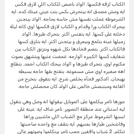
الكتاب لزقه فكسها. الواد باصص للكتاب اللي لازق فكس
ايه ومش مصدق انه بيتحرش بكس بنت عيني عينك كده. ايه
الشرموطه عملت نفسها مش حاسه بحاجه. الواد بيتجنن.
بيحرك الكتاب ورا وقدام و الكتاب لازق فكسها اوي كانه ليلة
دخلته على كسها. ايه بتفنس اكتر. بتحرك طيزها. الواد
زميلها عينه بتلمع وبيعرق و بيتجنن اكتر. ايه بتلزق كسها
فالكتاب اكتر. بتضم فخادها بكل شهوه وبتزنق الكتاب بين
شفايف كسها الكبيره الوارمه. غمضت عنيها وبتشهق بصوت
مكتوم اوي. بتحرك طيزها و الواد بيحك الكتاب اجمد. بتطلع
اهه صغيره اوي مش مسموعه. بتفتح بقها حاجه بسيطه
بهيجان. الدكتور فجأه يخلص شرح. ايه بتفوق. بتخرج من
القاعه ومبتبصش خالص على الولد كان محصلش حاجه.
جوزها تامر بيكلمها على الموبايل بيقولها انه وصل وهي بتقول
ليه استناني عند منطقة التصوير. تامر شاف ايه. عينه على
لبسها الشرموط. مركز مع الشباب اللي ماشيين وراها
وفاشخين طيازها بعنيهم. ايه بتقف مع واحده صاحبتها
تتكلم. 2 شباب واقفين جمب تامر بيتكلموا وصوتهم عالي