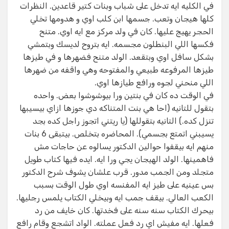
في الكليه ايه تدخل على شباب وبنات كتير قاعدين. النظرات
كلها هيجان وتعب. جسمها ابن كلب اوي و هدومها تخلي
الحجر يهيج عليها. كان في ولد مركز مع ايه اوي. متنح
فكسها اللي البنطلون مجسمه. ايه بتروح لديسك وبتمشي
بشكل سافل اوي وبتقعد. الولد متنح فضهرها و في طيزها
طيزها المرفوعه طبيعي والمفتوحه وهي واقفه من ضهرها
اللي منحني لجوه ورافع طيازها اوي.
في الوقت ده كان في بنتين ورا بيوشوشوا بعض. واحده
بتقول للتانيه (احا هي بنت المتناكه دي جوزها ازاي بيسيبها
تنزل كده.) التانيه بتقوللها (يا ريتني اتجوز راجل كده بجد
يسيبني اتمتع بجسمي). المحاضره بتخلص. بيتبقى 6 بنات
منهم ايه بيقفوا حوالين الدكتور يسالوه عن حاجات مش
فاهمينها. الولد الهيجان يجي ورا ايه. ايده فيها كتاب طويل
متجلد ومن الجمب مدور. قرب علشان يشوف شرح الدكتور
بس عينيه على طيز ايه المفنسه اوي طول الوقت بسبب
الكعب العالي. بيقف جمب ايه وبيخلي الكتاب يلمس رجليها.
بيحرك الكتاب سنه سنه على فخدتها. كان خايف من رد
فعلها. ايه مفيش اي رد فعل عملته. الواد اتشجع وقام رافع