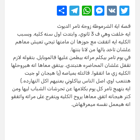
S
T
W
M
V
T
h
el
h
e
K
w
قصة اية الشرموطة زوجة تامر الديوث
ar
e
at
ss
it
ايه خلفت وهي ف 3 ثانوي. وابتدت اول سنه كليه. وبسبب
e
gr
s
e
te
الكليه ايه اتفقت مع جوزها ان مامتها تيجي تعيش معاهم
a
A
n
r
علشان تاخد بالها من لانا بنتها.
في يوم تامر بيكلم مراته بيطمن عليها فالموبايل. بتقوله لازم
m
p
g
تقفل علشان المحاضره هتبتدي. بيتفق معاها انه هيروحلها
p
er
الكليه زي ما اتفقوا. قالتله بمياصه (يا هيجان لو جيت
هتتعب اوي اصل الناس بياكلوني بعنيهم اكل النهارده.)
ايه بتهيج تامر كل يوم بكلامها عن تحرشات الشباب ليها ومن
كتر هيجانه اتفق معاها يروح الكليه ويتفرج على مراته واتفقو
انه هيعمل نفسه ميعرفهاش.