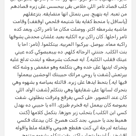
كلب قصاد تامر اللي خلاص بقى بيحسس على زبره قصادهم
من تعبه. ايه بتهيج. بس بتمثل انها متضايقه. بتزعقلهم
(ياسافل يا منحط كفايه بقا شتيمه فلحمي اوففف) وقامت
ماشيه بشرمطه اكتر. ووصلت مكان ما تامر راكن. وبعد كده
تامر راحلها. كان راكن بره الكليه بعيد علشان محدش يشوفها
راكبه معاه. بيوصل. بيركبوا العربيه. بيتكلموا. (تامر: احا يا
بنت الكلب. جننتي الرجاله كلهم. ده بيبعبصوكي كده عيني
عينك فقلب الكليه.). ايه ضحكت بشرمطه و ابتدت تدلع عليه
وتحرك ايديها على خده وهي بتكلمه وهو مغمض و وشه كله
بيرتعش (شفت يا روحي مراتك حبيبتك الوحشين بيعملوا
فيها ايه.) بتحط ايدها على زبره. قالتله بمياصه و بشهوه وهي
بتحرك لسانها على شفايفها وهي بتتكلم (شفت الولد اللي
كان عند التصوير. خلى كسي يفرقع وغرقت بنطلوني. شفت
بعبوصه كان بيعمل ايه فخرم طيزي. اااه يا حبيبي ده بهدل
كسي ابن الكلب.) بتحلب زبر جوزها. بتكمل كلامها (كنت
هعيط بجد يا حبيبي. بجد كنت هصرخ. كان بيدعك فكسي
ببشاعه لدرجة اني كنت هقطع هدومي واقفله ملط واقوله
افشخني) ايديها بتحلب اكتر. بقت تتكلم بشهوه وبتنهج