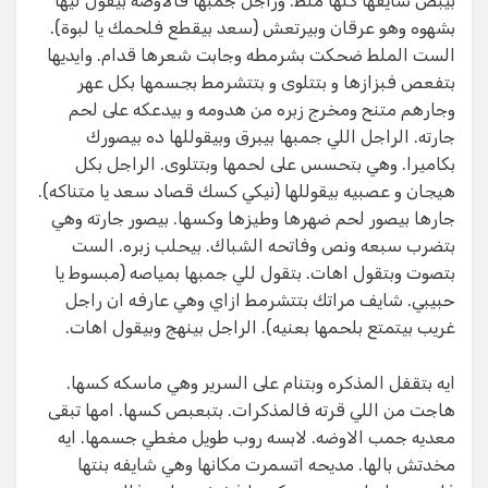
بيبص شايفها كلها ملط. وراجل جمبها فالاوضه بيقول ليها
بشهوه وهو عرقان وبيرتعش (سعد بيقطع فلحمك يا لبوة).
الست الملط ضحكت بشرمطه وجابت شعرها قدام. وايديها
بتفعص فبزازها و بتتلوى و بتتشرمط بجسمها بكل عهر
وجارهم متنح ومخرج زبره من هدومه و بيدعكه على لحم
جارته. الراجل اللي جمبها بيبرق وبيقوللها ده بيصورك
بكاميرا. وهي بتحسس على لحمها وبتتلوى. الراجل بكل
هيجان و عصبيه بيقوللها (نيكي كسك قصاد سعد يا متناكه).
جارها بيصور لحم ضهرها وطيزها وكسها. بيصور جارته وهي
بتضرب سبعه ونص وفاتحه الشباك. بيحلب زبره. الست
بتصوت وبتقول اهات. بتقول للي جمبها بمياصه (مبسوط يا
حبيبي. شايف مراتك بتتشرمط ازاي وهي عارفه ان راجل
غريب بيتمتع بلحمها بعنيه). الراجل بينهج وبيقول اهات.
ايه بتقفل المذكره وبتنام على السرير وهي ماسكه كسها.
هاجت من اللي قرته فالمذكرات. بتبعبص كسها. امها تبقى
معديه جمب الاوضه. لابسه روب طويل مغطي جسمها. ايه
مخدتش بالها. مديحه اتسمرت مكانها وهي شايفه بنتها