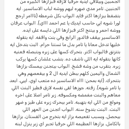
الجمبين وبيلاقي ايديه حرفيا لازقه فبزازها الكبيره من
الجنبين. تامر مدي ضهره ليهم ووشه لباب الاسانسير. ايه
بتضغط ببزازها اكتر فايد البواب بكل شرمطه (تااامر ارجع
لورا شويه ايي حاسب ايديك يا عم احمد اااي). البواب عرقان
ووشه احمر و بيتنح اكتر فبزازها اللي دايسه على ايده.
الاسانسير بيقف فالدور الرابع وفي بنت واقفه. ايه بتقوله
خليها تدخل معانا يا تامر بدل ما تستنا حرام. البت بتدخل ايه
بتتزنق فالبواب اكتر. بتحرك كسها على زبره وبتبصله فعنيه
كانها بتقوله ايه اللي ناشف ده. بتشب علشان كسها يركب
زبره. بتقرب من وشه فشخ. البواب بيتجنن بيمسك بزازها
الشمال واليمين كلهم ببطن ايديه ال 2 و بيفعصهم وهي
بتتحرك. (ايه بمحن: اااه الاسانسير ده متعب اوي. اييي. ابعد
يا تامر شويه). زقته. جوزها لقى نفسه لازق فطيز البنت اللي
معاهم والبنت مغمضه ومكسوفه. زبر تامر اصلا على اخره
ومولع من اللي ايه بتهببه. تامر بيحرك زبره على طيز و ضهر
البنت. البنت بتدوخ سنه. البواب اتجنن من العهر اللي
بيحصل. وبسبب تفعيصه بزاز ايه بتخرج من الفستان. بزازها
بالكامل. بزازها العظيمه اللي حرفيا تجبر اي زبر ينزل لبنه