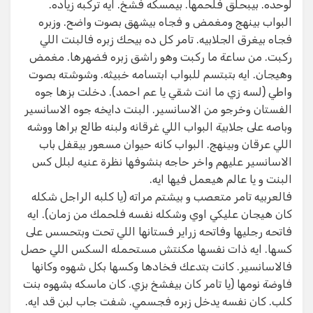
لوحده. بيبحلق فلحمها. بيمسكه فشخ. ايه تركبه زياده.
البواب بينهج ومغمض و فجاه بيشهق بصوت واضح. وزبره
فجاه بيغرق الجلابيه. تامر كل ده بيحك زبره فالبنت اللي
ركبت. من ساعة ما ركبت وهو راشق زبره فضهرها. مغمض
وهيجان. ايه بتبتسم للبواب ابتسامه خبيثه. وشوشته بصوت
واطي (لسه زي ما انت شقي يا عم احمد). دخلت بزها جوه
الفستان وخرجو من الاسانسير. البنت دايخه جوه الاسانسير
وباصه على جلابية البواب اللي غرقانه ولبنه طالع براها ووشه
اللي عرقان وبينهج. البواب كانه حيوان مسعور بيقفل باب
الاسانسير عليهم واخر حاجه بنشوفها نظرة عنيه لبلل كس
البنت و يا عالم هيعمل فيها ايه.
فالعربيه تامر متعصب و بيشتم مراته (يا كلبه الراجل شكله
كان هيجان عليكي اوي وشكله نفسه فلحمك من زمان). ايه
فاتحه رجليها وفاتحه زراير فستانها اللي تحت وبتحسس على
كسها. ايه ذات نفسها مكنتش مستحمله السكس اللي حصل
فالاسانسير. كانت بتدعك فخادها وكسها بكل شهوه وكانها
فاوضة نومها (يا تامر كان بيفشخ بزي. كان ماسكه بشهوه بنت
كلب. كان نفسه يدخل زبره فجسمي. شفت جاب لبن قد ايه.