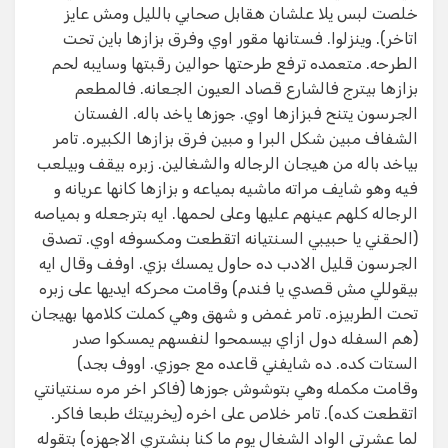
خلصت لبس يلا علشان هقابل صحابي بالليل ومش عايز
اتاخر). وينزلوا. فستانها مقور اوي وفرق بزازها باين تحت
الطرحه. متعمده ترفع طرحتها حوالين رقبتها وسايبه لحم
بزازها بيترج فالشارع قصاد العيون الجعانه. فالمطعم
الجرسون يتنح فبزازها اوي. جوزها ياخد باله. الفستان
الشفاف مبين شكل البرا و مبين فرق بزازها الكبيره. تامر
بياخد باله من هيجان الرجاله والشغالين. زبره بيقف وبيلعب
فيه وهو شايف مراته ماشيه بمياعه و بزازها كانها عريانه و
الرجاله كلهم عينهم عليها وعلى لحمها. ايه بترجعله و بمياصه
(الحقني يا حبيبي السنتيانه اتقطعت ومكسوفه اوي. تصدق
الجرسون قليل الادب ده حاول يمسك بزي. اوفف وقال ايه
بيقوللي مش قصدي يا فندم) وقامت محركه ايديها على زبره
تحت الطربيزه. تامر غمض و شهق وهي كملت كلامها بهيجان
(هم السفله دول ازاي بيسمحوا لنفسهم يمسكوا صدر
الستات كده. ده شايفني قاعده مع جوزي. اووف بجد)
وقامت مكمله وهي بتوشوش جوزها (فاكر اخر مره سنتيانتي
اتقطعت كده). تامر خلاص على اخره (يخربيتك طبعا فاكر.
لما عشرتي الواد الشغال يوم ما كنا بنشتري الاجهزه) بتقوله