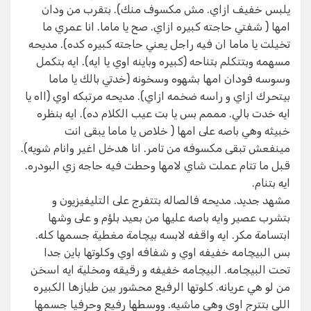
يلبس خفيف ازاي. مش مكسوف منك). بتقرب من ودان
امها ( شفتي حاجته كبيره ازاي. صح يا ماما. انا عمري ما
تخيلت يا ماما ان فيه راجل يعني حاجته كبيره كده). مديحه
مسهمه وبتتكلم بتناحه (كبيره وباينه اوي يا ايه). ايه بتكمل
وسوسه فودان امها بشهوه وسخونه (خدتي بالك يا ماما
بيتحرك ازاي و راسه ضخمه ازاي). مديحه مرتبكه اوي (ااه يا
ايه خدت بالي. مممم بس يا بت عيب الكلام ده). ايه بنظره
خبيثه وهي باصه على امها ( خلاص يا ماما يبقى انت
مينفعش تبقى مكسوفه من تامر. انا هدخل اغير وانام شويه).
قبل ما تتام عملت شاي لامها وحطت فيه حاجه زي البودره.
ايه بتنام.
مشهد جديد. مديحه فالصاله بتتفرج على التليفيزيون و
بتشرب عصير وايه باصه عليها من بعيد بلؤم و على وشها
ابتسامة مكر. ايه واقفه لابسه بيچامة مغطية جسمها كله.
بس البيچامه خفيفه اوي و شفافه اوي وكلوتها باين جدا
تحت البيچامه. البيچامه خفيفه و رقيقه ومخلية ايه اسخن
من لو هي عريانه. كلوتها الرفيع محشور بين طيازها الكبيره
اللي بتترج اوي وهي ماشيه. ووسطها رفيع وحرفيا جسمها