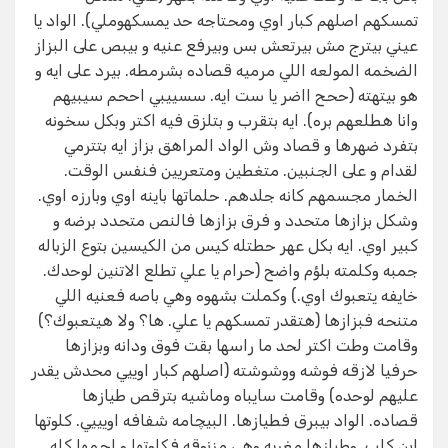
تمسكهم اصلهم كبار اوي ومحتاجه حد يمسكهوملي). الواد يا
عيني بيترج مش بيرتعش بس وبيرفع عنيه و بيبص على البزاز
الضخمه المولعه اللي مرميه قصاده بشرمطه. بيرد على ايه و
هو بيتهته (ححح ااضر يا ست ايه. سسييبي اححم سيبيهم
وانا هطلعهم بره). ايه بتقرب و بتلزق فيه اكتر وبكل سخونه
بتفرد ضهرها و قصاد وش الواد المراهق بزاز ايه بتترمي
لقدام و على الجنبين. متغطين ومتعريين فنفس الوقت.
الخمار مجسمهم كانه جلدهم. حلماتها باينه اوي وبارزه اوي.
وشكل بزازها متحدد و فرق بزازها فالنص متحدد برضه و
كبير اوي. ايه بكل عهر حطتله كيس من الكيسين بتوع الزباله
جمبه وكلمته بلؤم واضح (حرام يا علي تطلع الاتنين لوحدك.
خايفه يتعبوك اوي.) وكملت بشهوه وهي باصه فعنيه اللي
متنحه فبزازها (هتقدر تمسكهم يا علي. ها؟ ولا هيتعبوك؟)
وقامت وطت اكتر لحد ما راسها بقت فوق ودانه وبزازها
حرفيا لازقه فوشه ووشوشته (اصلهم كبار اوييي محدش يقدر
عليهم لوحده) وقامت سايباه وماشيه بترقص طيازها
قصاده. الواد بيبرق فطيازها. البيچامه شفافه اويييي. كلوتها
ابن كلب. وطيازها مغريه وهي مزنوقه فكلوتها و لحمها كله