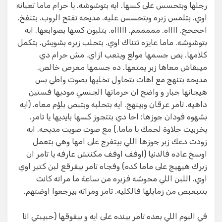
رجلها وبتحسس على كسها. ايه بتوشوشه. يا حرام ماما تعبانه
اوي. بتلمس زبره وبتحسس عليه. مديحه تفتح الروب. بتنفخ.
احححح. ااااه. مممممم. اااااه. بتلبون كسها بصوابعها. ايه
بتوشوشه. ماما عايزه تتناك اوي. بتحلب زبره بشويش. بتكمل
كلامها. بص جسمها مولع ويتعب ازاي. مش حرام دي
ميبقاش معاها زبر يمتعها. ده جسمها معرص خالص.
مديحه بتنهج مع اهات بتحاول تخليها بصوت واطي بس
هيجانها جبار و واضح ان حرمانها الجنسي موديها فستين
داهيه. تامر عرقان وبينهج. ايه بتحلبه وبتبص بلؤم معاه. (ايه
بشهوه فودان جوزها: احا دي بتتجوز كسها بايديها يا تامر.
يخربيت حلاوة لحمك يا ماما.) مع صوت صويت مديحه. ايه
زودت دعك زبر جوزها اللي بيتفرج على امها وهي بتعمل
اوسخ عاده فالدنيا (اوفف اوفف مكنتش عارفه يا تامر ان
زبرك هيهيج على ماما كده) وفجاه تامر بيفرقع لبن كتير اوي
اوي. اللبن اللي محوشه فزبره من ساعة ما مراته كانت
بتتبعبص من زمايلها فالكليه. تامر ومراته بيرجعوا اوضتهم.
في اليوم اللي بعده تامر بينده على ايه و بيفوقها (حبيبتي انا