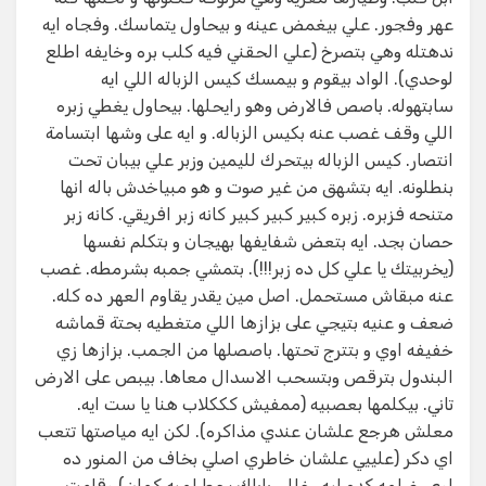
عهر وفجور. علي بيغمض عينه و بيحاول يتماسك. وفجاه ايه
ندهتله وهي بتصرخ (علي الحقني فيه كلب بره وخايفه اطلع
لوحدي). الواد بيقوم و بيمسك كيس الزباله اللي ايه
سابتهوله. باصص فالارض وهو رايحلها. بيحاول يغطي زبره
اللي وقف غصب عنه بكيس الزباله. و ايه على وشها ابتسامة
انتصار. كيس الزباله بيتحرك لليمين وزبر علي بيبان تحت
بنطلونه. ايه بتشهق من غير صوت و هو مبياخدش باله انها
متنحه فزبره. زبره كبير كبير كبير كانه زبر افريقي. كانه زبر
حصان بجد. ايه بتعض شفايفها بهيجان و بتكلم نفسها
(يخربيتك يا علي كل ده زبر!!!). بتمشي جمبه بشرمطه. غصب
عنه مبقاش مستحمل. اصل مين يقدر يقاوم العهر ده كله.
ضعف و عنيه بتيجي على بزازها اللي متغطيه بحتة قماشه
خفيفه اوي و بتترج تحتها. باصصلها من الجمب. بزازها زي
البندول بترقص وبتسحب الاسدال معاها. بيبص على الارض
تاني. بيكلمها بعصبيه (ممفيش كككلاب هنا يا ست ايه.
معلش هرجع علشان عندي مذاكره). لكن ايه مياصتها تتعب
اي دكر (علييي علشان خاطري اصلي بخاف من المنور ده
اوي. ضلمه كده ليه. خللي باباك يحط لمبه كمان) وقامت