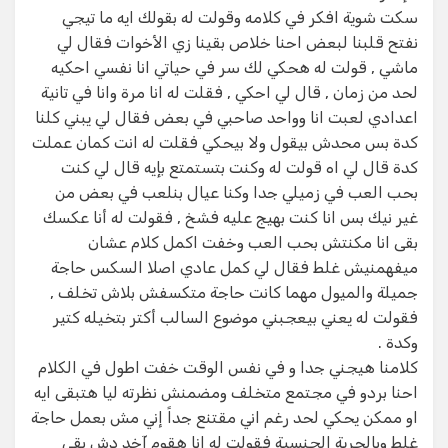
سكت شوية افكر في كلامه وقولت له بقولك ايه ما تيجي
نفتح قلبنا لبعض احنا خلاص بقينا زي الأخوات فقال لي
ماشي , قولت له هحكي لك سر في حياتي انا نفسي احكيه
لحد من زمان , قال لي احكي , فقلت له انا مرة وانا في تانية
اعدادي لعبت انا وواحد صاحبي في بعض فقال لي يبني كلنا
كدة بس محدش بيقول ولا بيحكي فقلت له انت كمان عملت
كدة قال لي اه قولت له وكنت بتستمتع بإيه قال لي كنت
بحب العب في زميلي جدا وكنا عيال بنلعب في بعض من
غير نيك بس انا كنت بهيج عليه فشخ , فقولت له أنا عكسك
بقى انا مكنتش بحب العب وخفت اكمل كلام عشان
ميفهمنيش غلط فقال لي كمل عادي اصلا السكس حاجة
جميلة والميول مهما كانت حاجة متكسفش بلاش تخلف ,
فقولت له يعني بيعجبني موضوع السالب أكتر بتخيله كتير
وكدة .
كلامنا هيجني جدا و في نفس الوقت خفت اطول في الكلام
احنا بردو في مجتمع متخلف ومضمنش نظرته ليا هتبقى ايه
او ممكن يحكي لحد رغم اني مقتنع جداً إني مش بعمل حاجة
غلط وبالحرية الجنسية فقولت له انا هقوم آخد دش بقى