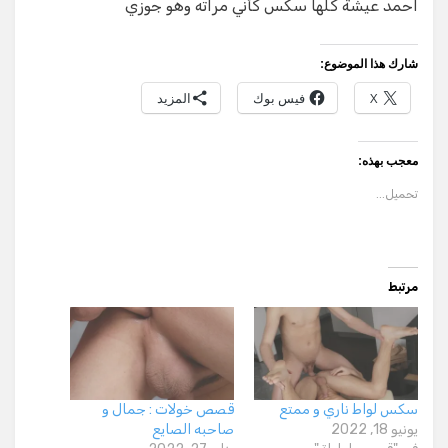
احمد عيشة كلها سكس كأني مراته وهو جوزي
شارك هذا الموضوع:
X
فيس بوك
المزيد
معجب بهذه:
تحميل...
مرتبط
سكس لواط ناري و ممتع
قصص خولات : جمال و
يونيو 18, 2022
صاحبه الصايع