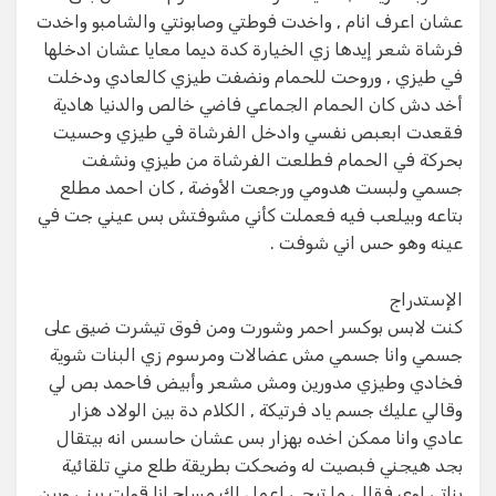
عشان اعرف انام , واخدت فوطتي وصابونتي والشامبو واخدت
فرشاة شعر إيدها زي الخيارة كدة ديما معايا عشان ادخلها
في طيزي , وروحت للحمام ونضفت طيزي كالعادي ودخلت
أخد دش كان الحمام الجماعي فاضي خالص والدنيا هادية
فقعدت ابعبص نفسي وادخل الفرشاة في طيزي وحسيت
بحركة في الحمام فطلعت الفرشاة من طيزي ونشفت
جسمي ولبست هدومي ورجعت الأوضة , كان احمد مطلع
بتاعه وبيلعب فيه فعملت كأني مشوفتش بس عيني جت في
عينه وهو حس اني شوفت .
الإستدراج
كنت لابس بوكسر احمر وشورت ومن فوق تيشرت ضيق على
جسمي وانا جسمي مش عضالات ومرسوم زي البنات شوية
فخادي وطيزي مدورين ومش مشعر وأبيض فاحمد بص لي
وقالي عليك جسم ياد فرتيكة , الكلام دة بين الولاد هزار
عادي وانا ممكن اخده بهزار بس عشان حاسس انه بيتقال
بجد هيجني فبصيت له وضحكت بطريقة طلع مني تلقائية
بناتي اوي فقالي ما تيجي اعمل لك مساج انا قولت بيني وبين