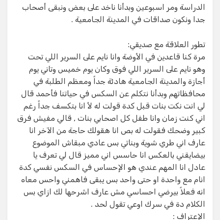
الدراسة ومر اسبوعين وبدأنا ناخد على بعض ونبقى أصحاب
جدا ونكون صداقات في المدينة الجامعية .
تطور العلاقة مع صديقي:
مرة كنا قاعدين في الأوضة وانا نايم على السرير اللي تحت
وهو نايم على السرير اللي فوق وكان يوم خميس وتاني يوم
أجازة والمدينة الجامعية هادئة جداً ومعظم الطلبة في
محافظاتهم وبدأنا نتكلم عن السكس في حياتنا فأحمد قال
لي انت نكت بنات قبل كدة قولت له لأ انا بتكسف جداً رغم
اني كنت زمان وانا طفل كل اصحابي بنات , قالي مفيش فرق
كبير وضحك فقولت له بص انا هقولك حاجة من الآخر انا
عارف اني طري شوية وبناتي بس عادي مبقاش الموضوع
بيضايقني بالعكس انا حاسس اني مميز قال لي تعرف يا
عادل انا المهم عندي هو الإحساس في السكس نفسي كدة
انام مع واحدة او حتى واحد بس يبقى فاهمني واحس معاه
انه فعلاً بيرضي احساسي مش عارف اشرحها لك ازاي بس
الكلام دة في سرك اوعي تقول لحد .
الإعتراف :