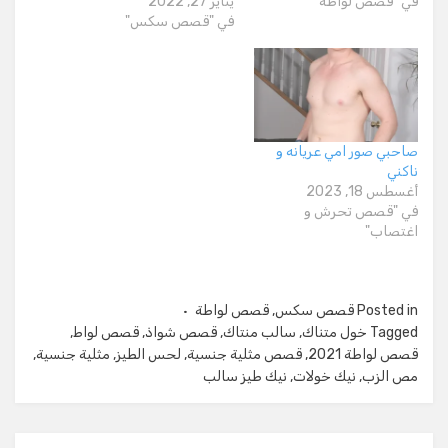
في "قصص لواطة"
يناير 27, 2022
في "قصص سكس"
صاحبي صور امي عريانه و
ناكني
أغسطس 18, 2023
في "قصص تحرش و
اغتصاب"
Posted in
قصص سكس
,
قصص لواطة
Tagged
خول متناك
,
سالب منتاك
,
قصص شواذ
,
قصص لواط
,
قصص لواطة 2021
,
قصص مثلية جنسية
,
لحس الطيز
,
مثلية جنسية
,
مص الزب
,
نيك خولات
,
نيك طيز سالب