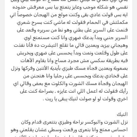
نفسي هو شكله موجب وعايز يتمتع بيا بس معرفش حدوده
ايه بس قولت عادي بقى وكنت مولع من الهيجان خصوصاً اني
مكملتش في الحمام فقولت له ماشي كنت بسرح شعري
فنمت على السرير على بطني وهو نط من سريره وقعد على
السرير جنبي وبدأ يدعك ضهري وانا كنت مستمتع اوي
وهيجاني بيزيد وبعدين قالي ما تقلع التيشرت دة فأنا نفذت
على طول وقلعت ونمت وبدأ يحسس على ضهري ويخربش
فيه بطريقة سكسي مش مجرد مساج وانا بقاوم الأهات
بصعوبة وبعدين فجأة مسك طيزي بأيدية الأتنين وفركها ونزل
على فخادي يدعك ويحسس على رجليا وانا هتجنن من
الهيجان وفجأة مسك الشورت والكلوت مع بعض وقالي اي
رأيك فقولت له اعمل اللي انت عايزه , بصراحة كنت على
اخري وقولت لو لو صولت لنيك يبقى يا ريت .
النيك
نزل الشورت والبوكسر براحة وطيزي بتتعرى قدام وكان
احساس ممتع وانا بتعرى ورفعت وسطي عشان يقلعني وهو