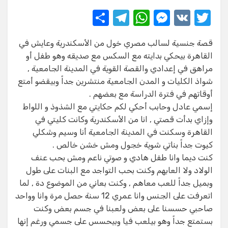
S
T
W
M
V
T
h
el
h
e
K
w
قصة جنسية لسالب مصري خول من الأسكندرية وعايش في
ar
e
at
ss
it
القاهرة بيحكي بدايته مع السكس مع صديقه وهو طفل أو
e
gr
s
e
te
مراهق في إعدادي والقصة القوية في المدينة الجامعية ,
a
A
n
r
شواذ الكليات و المدن الجامعية منتشرين جداً وبيقضو أمتع
أوقاتهم في فترة الدراسة مع بعضهم .
m
p
g
إسمي عادل وحابب أحكي لكم حكايتي مع الشذوذ و اللواط
p
er
وإزاي بدأت قصتي , انا من الأسكندرية وكانت كليتي في
القاهرة وسكنت في المدينة الجامعية أنا وسيم وشكلي
كيوت جداً بناتي شوية خجول ومش خشن خالص .
كنت ديما وانا طفل هادي و صوتي ناعم ومش بحب عنف
الولاد ولا العابهم وكنت بحب التواجد مع البنات على طول
وبميل جداً للعب معاهم , وكنت بعاني من الموضوع دة , لما
اتعرفت على الجنس وانا عمري 12 سنة حصل مرة وانا وواحد
صاحبي حسسنا على بعض ولعبنا في جسم بعض وكنت
بستمتع جداً وهو بيلعب فيا وبيحسس على جسمي ورغم إنها