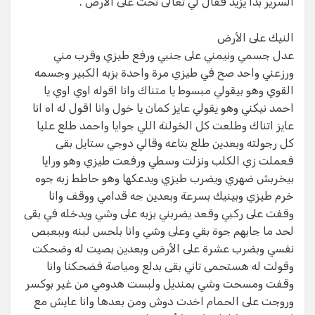
السرير بدأ يزيد فقال لي تعالى تحت على الأرض .
النيك على الأرض
عدل جسمي ونيمني على جنبي ورفع طيزي وقرب مني
ورزعني واحد صح في طيزي مرة واحدة بزبه الكبير وجسمه
القوي وهو بيقولي مبسوط يا متناك وانا اقوله اوي اوي يا
احمد نيكني وهو يقولي عايز كمان يا خول وانا اقول له اه انا
عايز اتناك وطلعت كل الخولنة اللي جوايا واحمد طلع عليا
كل رجولته وبعدين طلع بتاعه وقالي دوجي ستايل بقى
فعملت زي الكلب ونزلت وسطي ورفعت طيزي وهو ورايا
بيخربش ضهري ويضرب طيزي ويدعكها وهو حاطط زبه جوه
خرم طيزي وبينيك بسرعة وبعدين جه قدامي ووقف وانا
وقفت على ركبي وقعد يضربني بزبه على وشي ويدخله في بقى
لحد ما جابهم جوة بقي وعلى وشي وانا بلحس لبنه وببعبص
نفسي وبضرب عشرة على الأرض وبعدين بصيت له وضحكت
وقولت له هستحمى تاني بقى بدلع ومياصة فضحكنا وانا
وقفت ومسحت وشي بمنديل ولبست هدومي من غير بوكسر
وروجت على الحمام اخدت دوش ومن بعدها وانا عايش مع