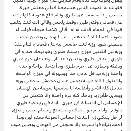
بيقول يخرب بيت كدة وقام ضاربني على طيزي بإيديه الأثنين
فقولت له الصوت الناس هتسمعنا فقالي معلش طيزك
جننتني وبدأ يحسس على طيزي وقام قلع هدومه كلها وقعد
على فخادي وفتح طيزي وقعد يلحس وقالي انت كنت بتلعب
فيها في الحمام قولت له اه , قالي كلامنا هيجك قولت له
بصوت ناعم اااااه كنت هموت من الهيجان وبعدين احمد
بعبصني شويه وزبه كنت حاسس بيه على فخادي فنام علية
وزبه بين فلقتين طيزي ومسك صدري وهو بيحك صدره في
ظهري وزبه في طيزي وبعدين قعد تاني وتف على خرم طيزي
ودعكه وحط زبه على خرم طيزي وبدأ يدخله براحة واحدة
واحدة وزبه بيدخل عادي جداً وبسهولة في طيزي الواسعة
وانا بقول اااااه طويلة بهمس عشان محدش يسمعني وزبه
بيدخل كله للأخر وأنفاسه انا سامعها سريعة من الهيجان
وبعدين طلع زبه ودخله كله مرة واحدة وانا هتجنن من
الإحساس ان انا بتناك في طيزي , ايوة في زب جوة طيزي
دلوقتي وانا نايم خول بتناك ومستمتع ومسلم لحمي وطيزي
لراجل ينيكني زي البنات إحساس الخولنة ممتع أوي وبدأ
احمد ينيك فيا بسرعة وانا هتجنن من الهيجان وبعدين صوت