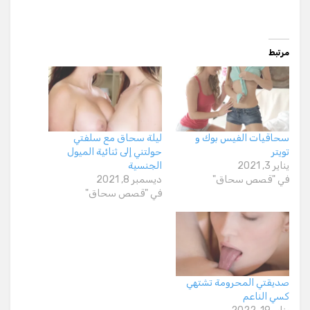
مرتبط
سحاقيات الفيس بوك و
ليلة سحاق مع سلفتي
تويتر
حولتني إلى ثنائية الميول
يناير 3, 2021
الجنسية
في "قصص سحاق"
ديسمبر 8, 2021
في "قصص سحاق"
صديقتي المحرومة تشتهي
كسي الناعم