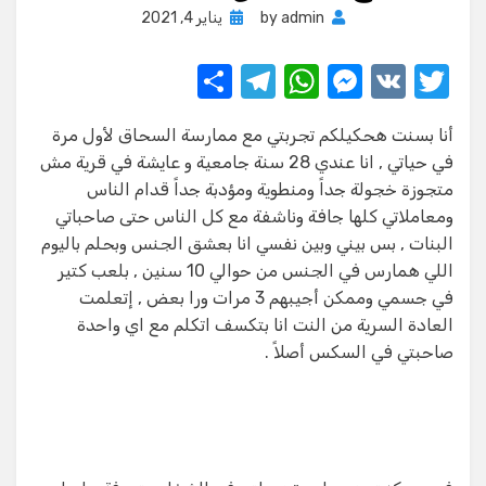
Posted
admin
by
يناير 4, 2021
on
S
T
W
M
V
T
h
el
h
e
K
w
أنا بسنت هحكيلكم تجربتي مع ممارسة السحاق لأول مرة
ar
e
at
ss
it
في حياتي , انا عندي 28 سنة جامعية و عايشة في قرية مش
e
gr
s
e
te
متجوزة خجولة جداً ومنطوية ومؤدبة جداً قدام الناس
a
A
n
r
ومعاملاتي كلها جافة وناشفة مع كل الناس حتى صاحباتي
البنات , بس بيني وبين نفسي انا بعشق الجنس وبحلم باليوم
m
p
g
اللي همارس في الجنس من حوالي 10 سنين , بلعب كتير
p
er
في جسمي وممكن أجيبهم 3 مرات ورا بعض , إتعلمت
العادة السرية من النت انا بتكسف اتكلم مع اي واحدة
صاحبتي في السكس أصلاً .