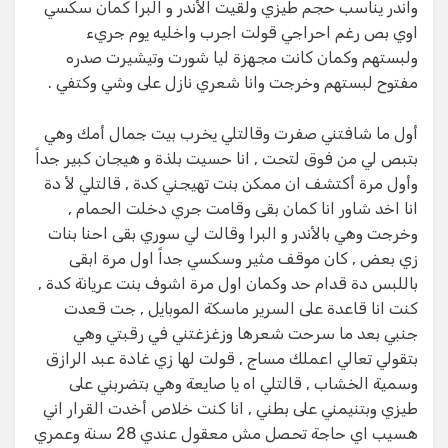
واندر يناسب حجم طيزي ولقيت الأندر و البرا كمان سكسي
اوي بص رغم احراجي قولت اجرب واخليه يوم جريء
ولبستهم وكمان كانت مجهزة ليا شورت وتيشيرت صدره
مفتوح لبستهم وخرجت وانا شعري نازل على وشي وكتفي .
أول ما شافتني صفرت وقالتلي يخرب بيت جمال أمك وهي
بتبص لي من فوق لتحت , انا حسيت بلذة و هيجان كبير جداً
وأول مرة أكتشف ان ممكن بنت تهيجني كدة , قالتلي لأ دة
انا اخد شاور انا كمان بقى وقامت جري دخلت الحمام ,
وخرجت وهي بالأندر و البرا وقالت لي سوري بقى احنا بنات
زي بعض , كان موقف مثير وسكسي جداً اول مرة ابقى
باللبس دة قدام حد وكمان اول مرة اشوف بنت عريانة كدة ,
كنت انا قاعدة على السرير ماسكة الموبايل , جت قعدت
جنبي بعد ما سرحت شعرها وزغزغتني في رقبتي وهي
بتقولي تعالي اعملك مساج , قولت لها زي غادة عبد الرازق
وسمية الخشاب , قالتلي اه يا صايعة وهي بتضربني على
طيزي وبتنيمني على بطني , انا كنت خلاص أخدت القرار اني
هسيب اي حاجة تحصل مش معقول عندي 28 سنة وعمري