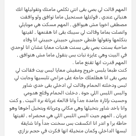
المهم قالت لي بصي بقى انتي تكلمي مامتك وتقوليلها انك
هتباتي عندي , قولتلها مستحيل ماما توافق ولو وافقت
مصطفى اخويا مش هيوافق , المهم مسكت هي موبايلي
واتصلت بماما وقالت لي سيبك بقى انا هقنعها , لقيتها
بتكلمها وتقولها طنطي حبيبتي حبيبتي حبيبتي انا وفاء
صاحبة بسنت بصي بقى بسنت هتبات معايا عشان انا لوحدي
في البيت وهي عايزة تبات بس بتقول ماما مش هتوافق ,
المهم قدرت انها تقنع ماما .
كنت طبعا بلبس خروج ومفيش معايا لبس بيت فقالت لي
بصي بقى انا هطلعلك حاجة على مزاجي تلبسيها وجابت لي
لبس ودخلته الحمام وقالت لي ادخلي بقى خدي شاور
والبس اللبس اللي جوة , دخلت الحمام وقلع هدومي
وحسيت بإثارة جامدة جداً وانا قالعة عريانة برة البيت , و كنت
وانا باخد شاور بتخيلها وهي مكاني وعريانة وبتخيل أخوها وهو
عريان , المهم جيت البس اللبس اللي هي محضراه , لقيتها
حاطة برا و اندر انا اتكسفت بس سخنت جداً وانا شايفة
لبسها الداخلي وكمان متخيلة انها فكرت في حجم بزازي