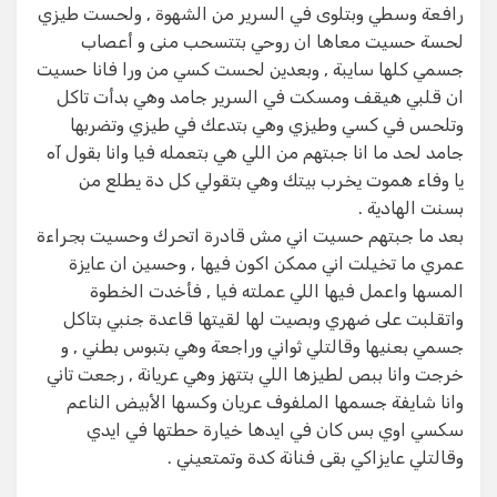
رافعة وسطي وبتلوى في السرير من الشهوة , ولحست طيزي
لحسة حسيت معاها ان روحي بتتسحب منى و أعصاب
جسمي كلها سايبة , وبعدين لحست كسي من ورا فانا حسيت
ان قلبي هيقف ومسكت في السرير جامد وهي بدأت تاكل
وتلحس في كسي وطيزي وهي بتدعك في طيزي وتضربها
جامد لحد ما انا جبتهم من اللي هي بتعمله فيا وانا بقول آه
يا وفاء هموت يخرب بيتك وهي بتقولي كل دة يطلع من
بسنت الهادية .
بعد ما جبتهم حسيت اني مش قادرة اتحرك وحسيت بجراءة
عمري ما تخيلت اني ممكن اكون فيها , وحسين ان عايزة
المسها واعمل فيها اللي عملته فيا , فأخدت الخطوة
واتقلبت على ضهري وبصيت لها لقيتها قاعدة جنبي بتاكل
جسمي بعنيها وقالتلي ثواني وراجعة وهي بتبوس بطني , و
خرجت وانا ببص لطيزها اللي بتتهز وهي عريانة , رجعت تاني
وانا شايفة جسمها الملفوف عريان وكسها الأبيض الناعم
سكسي اوي بس كان في ايدها خيارة حطتها في ايدي
وقالتلي عايزاكي بقى فنانة كدة وتمتعيني .