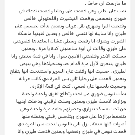
ما مارست اي حاجة .
نمت على بطني وهي قعدت على رجليا وقعدت تدعك في
ضهري وتحسس ورفعت التيشيرت وقلعتهولي خالص
وفتحت البرا وضهري بقى عريان وبعدين بدأت تحسس على
طيزي وانا سايبة لها نفسي خالص و بعدين لقيتها ماسكة
الشورت وبتنزله انا رفعت وسطي عشان اساعدها فضربتنى
على طيزي وقالت لي ايوة ساعديني كدة يا مزة , وبعدين
مسكت الاندر وقلعتني الاتنين سوا , وانا في قمة متعتي وانا
طيزي بتتعرى لأول مرة قدام حد ومتخيلاها وهي بتبص
لطيزي , حسيت انها وقفت على السرير واستنتجت انها بتقلع
وبعدين قعدت على رجليا تاني بس المرة دي كانت عريانة
وحسيت بلحمها على لحمي , كنت في قمة الإثارة .
بدأت تبوس ضهري من تحت وتطلع لفوق واحدة واحدة
وبزازها لامسة طيزي وبعدين وصلت لرقبتي ودخلت ايديها
من تحت مسكت بزازي وعصرتهم جامد مرة واحدة وهي
بتضغط ببزازها على ضهري وبتلحس رقبتي وبتطله منها
أصوات كلها متعة , نزل تاني بالبوس لتحت بس المرة دي
قعدت تبوس في طيزي وتعضها وبعدين فتحت طيزي وانا