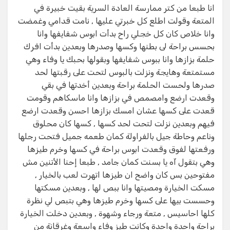
انا طبعا من كتر ممارسة العادة السرية بقيت خبيرة في
المتعة وقولت اطلع كل خبرتي عليها , نامت قدامي وغمضت
وانا خلاص كان كل خجلي راح بدأت ابوس شفايفها وانا
بحسس براحة لى بطنها وكسها وصدرها وبعدين بدأت افرك
حلمة بزازها وانا ببوس شفايفها وبقولها بحبك يا وفاء وهي
مستمتعة وهايجة ونزلت بالبوس لتحت على رقبتها لحد
صدرها ولحست الحلمة براحة وبعدين أخدتها في بقي
وقعدت ارضع وامصمص في بزازها وانا ماسكاهم وقومت
قعدت على كسها عشان امسك بزازها احسن وقعدت ارضع
فيهم وبعدين نزلت لتحت لحد كسها , كسها كان محلوق
وناعم وحاطة جيل بالفراولة كمان طعمه جميل فتحت رجلها
ورفعتها لفوق وقعدت ابوس براحة في كسها وخرم طيزها
وهي بتقول آه يا بسنت كمان جامد , طبعا إحنا الأتنين مش
مفتوحين بس كان واضح ان طيزها اتهرت لعب بالخيار ,
مسكت الخيارة ومصيتها وانا ببص لها , وبعدين مسكتها
وحسست بيها على كسها وخرم طيزها وهي بتبص لي نظرة
كلها احاسيس , متعة ورجاء وشهوة , وبعدين دخلت الخيارة
براحة واحدة واحدة وكانت طيز وفاء واسعة وغرقانة من