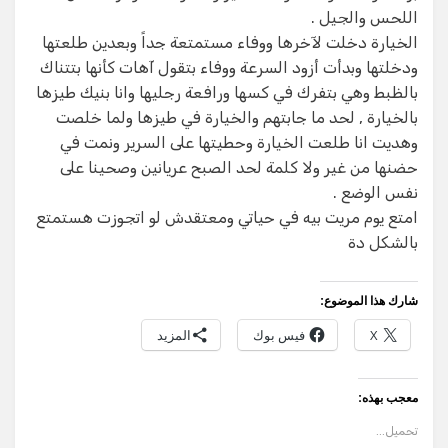
اللحس والجيل .
الخيارة دخلت لآخرها ووفاء مستمتعة جداً وبعدين طلعتها
ودخلتها وبدأت أزود السرعة ووفاء بتقول آهات كأنها بتتناك
بالظبط وهي بتفرك في كسها ورافعة رجليها وانا بنيك طيزها
بالخيارة , لحد ما جابتهم والخيارة في طيزها ولما خلصت
وهديت انا طلعت الخيارة وحطيتها على السرير ونمت في
حضنها من غير ولا كلمة لحد الصبح عريانين وصحينا على
نفس الوضع .
امتع يوم مريت بيه في حياتي ومعتقدش لو اتجوزت هستمتع
بالشكل دة
شارك هذا الموضوع:
X
فيس بوك
المزيد
معجب بهذه:
تحميل...