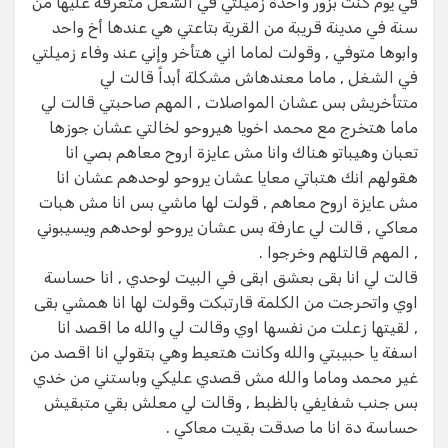
في يوم كنت بزور واحدة زميلتي في الشغل متعرفة عليها من
سنة في مدينة قريبة من القرية بتاعتي هي عندها أخ واحد
وابوها متوفي , وقولت لماما اني هتأخر وإني عند وفاء زميلتي
في الشغل , ماما معندهاش مشكلة أبداً قالت لي
متتأخريش بس عشان المواصلات , المهم صاحبتي قالت لي
ماما هتخرج مع محمد اخويا هيروحو لخالتي عشان جوزها
تعبان وهيباتو هناك وانا مش عايزة اروح معاهم بصي انا
هقولهم انك هتباتي معايا عشان يروحو لوحدهم عشان انا
مش عايزة اروح معاهم , قولت لها ماشي بس انا مش هبات
معاكي , قالت لي عارفة بس عشان يروحو لوحدهم ويسيبوني
, المهم قالتلهم وخرجوا .
قالت لي انا بقى بعشق ابقى في البيت لوحدي , انا حساسة
اوي واتحرجت من الكلمة قارتبكت وقولت لها انا همشي بقى
, لقيتها زعلت من نفسها اوي وقالت لي والله ما اقصد انا
اسفة يا حبيبتي والله وكانت هتعيط وهي بتقولي انا اقصد من
غير محمد وماما والله مش قصدي عليكي وباستني من خدي
بس جنب شفايفي بالظبط , وقالت لي معلش بقي متبقيش
حساسة دة انا ما صدقت بقيت معاكي .