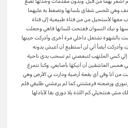
أشعر بهما من قبل. وبدون مقدمات وجدتها تضع
عنف وهي تلحس شفاي بلسانها وتضغط به عليهما
 معها لأستحيل من من فتاة طبيعية إلى فتاة
ها و نيك النسوان ففتحت للسانها فاهي وجعلت
سست بالشهوة تشتعل داخلي مرة أخرى وأدركت حينها
ن، وأدركت أيضاً أني لن أستطيع أن أعيش بدونه
ها إلي كسي الملتهب لتبعصني ثم تسحب يدي ناحية
في همس العاشقين أن أنيكها بأصابعي. وكنا نتمرغ
يت من أنا وفي أي بقعة أرضية ودارت بي الأرض وهي
وري ورضعته فرعشتني كما لم يرعشني طليقي فلم
 مش هتتخيلي كم اللذة يلا دوري بقا لأبادلها