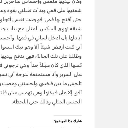
وكان ليديها ملمس وإحساس ساحرين لم 
شفتيها على فمي وبدأت تقبلني بقوة و
حتى أفتح لها فمي. فوجدت نفسي أتجاوب
شبقة تهوى السكس المثلي مع بنات جنس
أبادلها بأن أدخل لساني في فمها. وأح
أني كنت أرفض شيئاً آلا وهو نيك النسوا
وظللنا على تلك الحالة، فهي تدفع بيدي
كسها الذي كان مبللاً جداً وهي ترجوني 
على السرير وأنا مستمتعة لدرجة أني نس
تلحس ما بين فخذي ولحستني ومصت زنب
أفق إلا على قبلاتها وهي تهمس مش قلتلك
الجنس المثلي وذلك حتى اللحظة.
شارك هذا الموضوع: