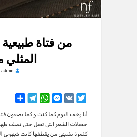
من فتاة طبيعية 
المثلي م
y
admin
S
T
W
M
V
T
h
el
h
e
K
w
أنا رهف اليوم كما كنت و كما يصفون ف
ar
e
at
ss
it
خصلات الشعر التي تصل حتى نصف ظه
e
gr
s
e
te
كثمرة تشتهي من يقطفها كانت شهوتي ا