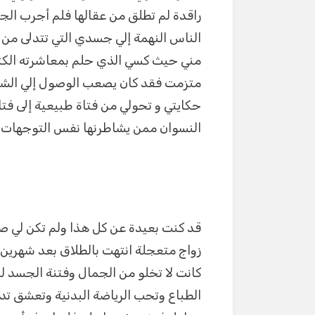
a
A
n
r
راقدة لم تطلق من عقالها فلم أجرب ا
m
p
g
الناس النهمة إلي جسدي التي تتدلى من
p
er
مني حيث كسي الذي حلم بمعاشرته الكث
متزمت فقد كان يصعب الوصول إلي الشباب
حكايتي و تحولي من فتاة طبيعية إلى ف
النسوان ممن يشاطرنها نفس التوجهات و
قد كنت بعيدة عن كل هذا ولم تكن لي ص
زواج متعجلة انتهت بالطلاق بعد شهرين 
كانت لا تخلو من الجمال وفتنة الجسد لك
الطباع وتحب الرياضة البدنية وتعشق تد