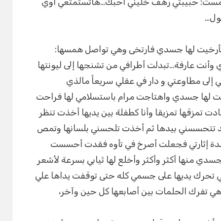
مست: حبيبتي رهف خليني أحبك…هاتستمتعي أوي
ول…
 فأرخيت لها جسدي فارتخى وهي تواصل همسها:
أنت عارفة…تبدلت أطرافي من تشنجها إلى ليونتها
إلى مطاوعتي و دار في عقلي سريعاً مالذي
ت لها جسدي واهتاجت مرام باستسلامي لها فراحت
دت تمزقها تمزيقا وأنا كطفلة بين يديها أخذت تنظر
د تتحسسني بيدها ثم أخذت تلحسني بلسانها وتمص
ة إثارتي فجعلت أصرخ في تأوه فقدت أحسست
سدي منها أكثر وأكثر وأخلع لها ثيابي بسرعة لأشعر
تحرك يديها على جسمي كله حتى توقفت يداها علي
 تفرك الحلمات بين أصابعها كل حين وآخر،