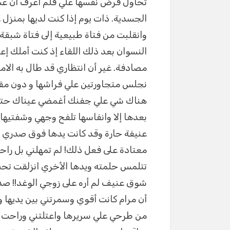
تحاول فرض نفسها علي فلم اعرف أن عشق
الجسدية. ذات يوم إذا كنت لديها بمنزل 
وانقلبت من فتاة طبيعية إلى فتاة شبق
النسوان بعد ذلك اللقاء إذ كنت أملك إعجا
مصادفة. غير أن انتظاري قد طال به الام
نجلس متجاورتين علي فراشها و دون مق
هناك شي علي جفنك أغمضي عيناك حتى
بعدها إلا وانفاسها تلفح وجهي وشفتيها
عنيفة حارة وقد كانت يدها فوق صدري قد
معتادة على فعل ذلك! لم تمهلني بل را
تتلمس حلمته ويدها الأخري انزلقت تح
شوق عنيف لم أره على زوجي الوغد!! صد
أن مرام كانت أقوي وسمرتني بين يدي
من طرحي علي سريرها واعتلتني وراحت 