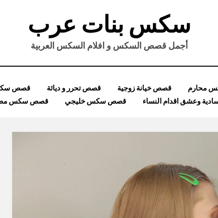
سكس بنات عرب
أجمل قصص السكس و افلام السكس العربية
 محارم
قصص خيانة زوجية
قصص تحرر و دياثة
قصص سكس
ية وعشق اقدام النساء
قصص سكس خليجي
قصص سكس مصر