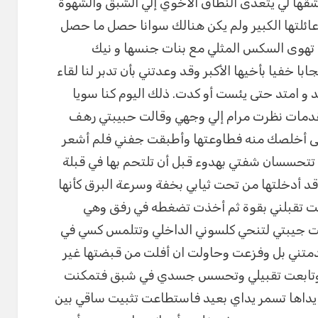
ها لي يتعدى النطاق الأخوي إلي الشبق والشهوة
عائلتها الكبير ولم يكن هنالك سوانا حصل ما حصل
ة تهوى السكس المثلي مع بنات جنسها و نيك
با خفيا بأخيها الأكبر وقد وعدتني بأن تدبر لنا لقاء
د و امتد حتى يئست أو كدت. ذلك اليوم كنا سويا
دمات نظرت مرام إلي وجهي وقالت حبيبتي رهف
 أخلصك منه فطاوعتها وأطبقت جفني فلم أشعر
 تتحسسان شفتي بهدوء قبل أن تلتحم بها في قبلة
 أدخلتها من تحت ثيابي بخفة وسرعة البرق كأنها
حت تقبلني بقوة ثم أخذت تضغطه في رفق وهي
ت جيبتي لتنحي كلسوني الداخلي وتتلمس كسي في
متني بل وفزعت وحاولت ان أفلت من قبضتها غير
ها وتابعت تقبيلي وتحسس جسدي في شبق فتمكنت
يداها تسمر يداي بعيد فاستطاعت تثبيت ساقي بين