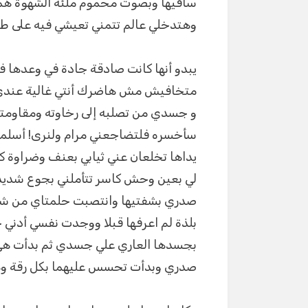
ساقيها وبصوت محموم ملئه الشهوة ه
وهتدخلي عالم تتمني تعيشي فيه على ط
يبدو أنها كانت صادقة جادة في وعدها
متخافيش مش هاضرك أنتي غالية عندي و
و جسدي من تصلبه إلى رخاوته ومقاومتي 
سأخسره فلتضاجعني مرام ولنرى! أسلم
يداها تخلعان عني ثيابي بعنف وضراوة كا
لي بعين وحش كاسر تتأملني بجوع شدي
صدري بشفتيها وانتصبت حلمتاي من شد
بلذة لم اعرفها قبلا ووجدت نفسي أدني ج
بجسدها العاري علي جسدي ثم بدأت هي 
صدري وبدأت تحسس عليهما بكل رقة وهي