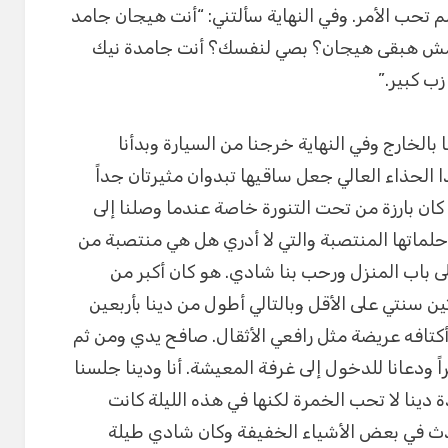
لم تحب الأمر. وفي النهاية سألتني: “أنت هيجان جامد
اي مش هبقى هيجان؟ بصي لنفسك؟ أنت جامدة نيك
ب كبير.”
الخارج وفي النهاية خرجنا من السيارة وبدأنا
الحذاء العالي جعل ساقيها تبدوان مثيرتان جداً
كان بارزة من تحت التنورة خاصة عندما وصلنا إلى
 حلماتها المنتصبة والتي لا أدري هل هي منتصبة من
إلى باب المنزل ورحب بنا شادي. هو كان أكبر من
ن سنتي على الأقل وبالتالي أطول من دينا بأربعين
كتافه عريضة مثل رافعي الأثقال. صافح يدي ومن ثم
راً ودعانا للدخول إلى غرفة المعيشة. أنا ودينا جلسنا
دة دينا لا تحب الخمرة لكنها في هذه الليلة كانت
ث في بعض الأشياء الخفيفة وكان شادي طيلة