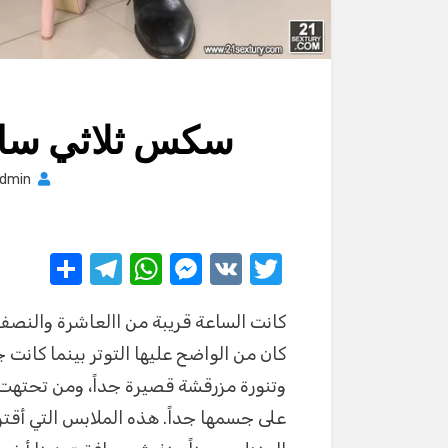
سكس ثلاثي ساخ
dmin
S
T
W
M
V
T
h
el
h
e
K
w
كانت الساعة قريبة من االعاشرة والنصف ع
ar
e
at
ss
it
كان من الواضح عليها التوتر بينما كان
e
gr
s
e
te
وتنورة مزرقشة قصيرة جداً، ومن تحت
a
A
n
r
على جسمها جداً. هذه الملابس التي أقتر
m
p
g