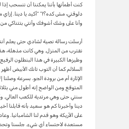
كنت أطمأنها بأننا يمكننا أن ننسحب إذا 
دلوقتي، مش كده؟!” “أكيد يا دينا. إز
وأنا على وشك أشوفك وأنتي بتتناكي من ز
أرسلت رسالة نصية لشادي حتى يعلم أننا ب
نقترب من المنزل. وهي كانت مذهلة، هذا 
وطيزها الكبيرة في هذا البنطلون الرفيع 
السلالم كما أن التوب تانك الأبيض أظهر
الإثارة أم من برودة الجو. بسرعة وصلنا 
المتوقع ومن الواضح إنه أطول مني بثلاثي
سنتي حتى وهي مرتدية للكعب العالي. وأ
دينا وأخبرنا كم هو سعيد بأنه قابلنا أخي
على الأريكة وهو قدم لنا الشامبانيا. وعا
مستعدة لاحتساء أي شيء. جلسنا وتحد