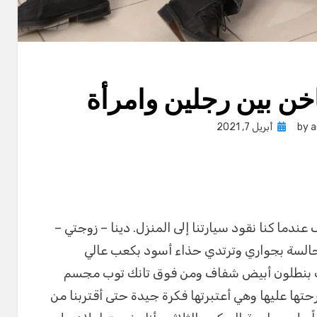
ن بين رجلين وامرأة
Posted
a
by
أبريل 7, 2021
on
ندما كنا نقود سيارتنا إلى المنزل. دينا – زوجتي –
ت جالسة بجواري وترتدي حذاء أسود بكعب عالي
هت بنطلون أبيض شفاف ومن فوق تانك توب مجسم
حتها عليها وهي أعتبرتها فكرة جيدة حتى أقتربنا من