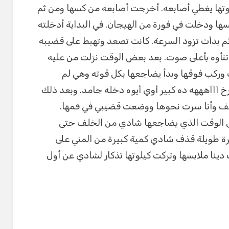
وتها يغطي أصابعه. أخرجت أصابعه من كسها ومن ثم
ا ودخلت في فورة من الهيجان. في البداية أدخلته
م بدأت تزود السرعة. كانت تصعد وتهبط على قضيبه
تتأوه بأعلى صوت. بعد بعض الوقت نزلت من عليه
ت وركب فوقها وبدأ يضاجعها بكل قوته وهي لم
آآآهههه ده كبير أوي أيوه دخله جامد. وبعد ذلك
لخلف وأنا سرت نحوها ووضعت قضيبي في فمها.
الوقت الذي يضاجعها شادي من الخلف حتى
ترة طويلة قذف شادي كمية كبيرة من المني على
 دينا ملابسها وتركت كيلوتها تذكار لشادي عن أول