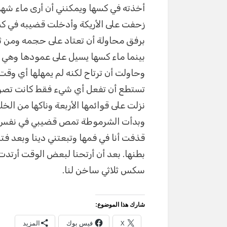
أخذته في كسها ويمكنني أن أرى ماء شه
زحفت على الأريكة وأدخلت قضيبه في كسه
برفق محاولة أن تعتاد على حجمه ومن ث
بينما ماء كسها يسيل على عمودها وهي 
وحاولت أن ترتاح لكنه لم يمهلها أي وق
تستطع أن تفعل أي شيء فقط كانت تصرخ 
نزلت على قوائمها الأربعة وناكها من ا
وبدأت الشرموطة تمص قضيبي في نفس 
قذفت أنا في فمها وتبعتني دينا وبعد ف
بطنها. بعد أن أرتحنا لبعض الوقت أرتدت
سكس ثلاثي ساخن لنا.
شارك هذا الموضوع:
X
فيس بوك
المزيد