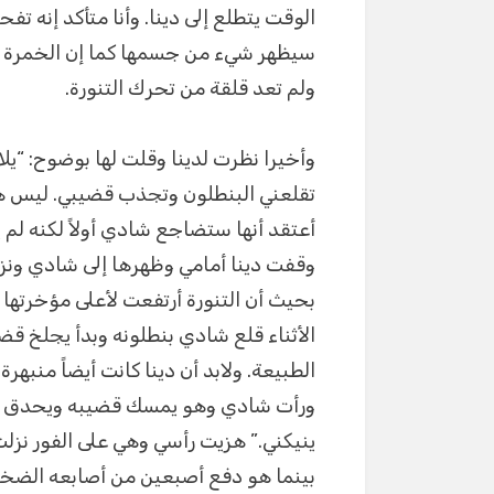
الوقت يتطلع إلى دينا. وأنا متأكد إنه ت
سيظهر شيء من جسمها كما إن الخمرة ل
ولم تعد قلقة من تحرك التنورة.
وأخيرا نظرت لدينا وقلت لها بوضوح: “يلا 
تقلعني البنطلون وتجذب قضيبي. ليس ه
أعتقد أنها ستضاجع شادي أولاً لكنه لم 
وقفت دينا أمامي وظهرها إلى شادي ونز
بحيث أن التنورة أرتفعت لأعلى مؤخرتها
الأثناء قلع شادي بنطلونه وبدأ يجلخ قضي
الطبيعة. ولابد أن دينا كانت أيضاً منبهرة
ورأت شادي وهو يمسك قضيبه ويحدق في
ينيكني.” هزيت رأسي وهي على الفور نز
بينما هو دفع أصبعين من أصابعه الضخم