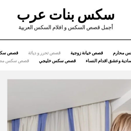
سكس بنات عرب
أجمل قصص السكس و افلام السكس العربية
 محارم
قصص خيانة زوجية
قصص تحرر و دياثة
قصص سكس
ية وعشق اقدام النساء
قصص سكس خليجي
قصص سكس مصر