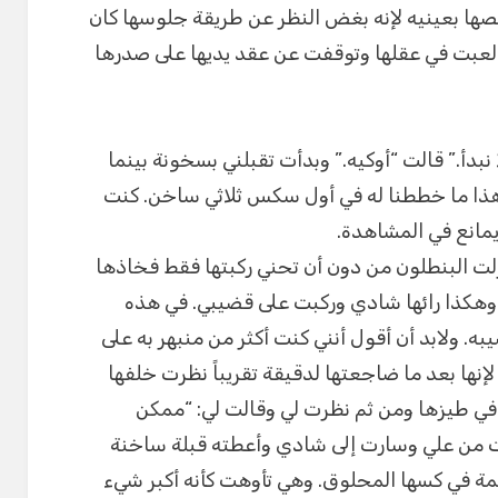
فحصها بعينيه لإنه بغض النظر عن طريقة جلوسها كان
عبت في عقلها وتوقفت عن عقد يديها على صدرها
نبدأ.” قالت “أوكيه.” وبدأت تقبلني بسخونة بينما
ذا ما خططنا له في أول سكس ثلاثي ساخن. كنت
يمانع في المشاهدة.
لت البنطلون من دون أن تحني ركبتها فقط فخاذها
 وهكذا رائها شادي وركبت على قضيبي. في هذه
به. ولابد أن أقول أنني كنت أكثر من منبهر به على
 لإنها بعد ما ضاجعتها لدقيقة تقريباً نظرت خلفها
 طيزها ومن ثم نظرت لي وقالت لي: “ممكن
لت من علي وسارت إلى شادي وأعطته قبلة ساخنة
ة في كسها المحلوق. وهي تأوهت كأنه أكبر شيء