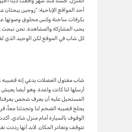
المنزل. حسناً منذ شهر وافقت دينا أخير
p
er
أحد المواقع الإباحية: “زوجين يبحثان 
بكرفات ساخنة وكس محلوق وصوتها عالي إث
يحب المشاركة والمشاهدة. نحن نبحث عن 
كل شاب في الموقع لكن الوحيد الذي لفت
شاب مفتول العضلات يدعي إنه قضيبه ع
أرسلها لنا كانت واعدة. وهو أيضا يعي
المستحيل عليه أن يعرف شخص يعرفنا. ب
يجلخ قضيبه الضخم لنا وتحدثنا معاً، قرر
الوقوف بالسيارة أمام منزل شادي. أكدت ع
تتوقف وتغادر المكان. لابد أنها رددت