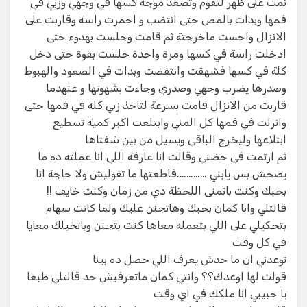
نمت على ظهر لتقوم وتصعد موجة كسها في وجهي وزبي في
فمها وبدات بالمص حتى انتضب و احمرت راسة وقاربت على
الانزال واحست ماخرجتة ثم قامت وجلست بهدوء حتى
ادخلت راسة في كسها ومرة واحدة جلست بقوة جتى دخل
كلة في كسها فشهقت وانتفضت وبدات في الصعود والهبوط
وصدرها يضرب وجهي وصدري وجاءت بشهوتها و عنهدما
قاربت من الانزال قامت بسرعة لتاخذ زبي كله في فمها حتى
وانزلت في فمها كل المني وابتلعت اكبر كمية تسطيع
ابتلاعها وليخرج الباقي ويسيل من بين شفتاها
ثم ارتمت في حضني وقالت انا عارفة اللي انا عملته ده ما
يصحش بس يابني ………….قاطعتها ما تقوليش ولا حاجة انا
بحبك وكنت باتمنى اللحظة دي من زمان وكنت خايف !!
قالتلي وانا كمان بحبك وهاتجنن عليك ولما كانت سهام
بتحكيلي على اللي بتعمله معاها كنت بتجنن وباتخيلك معايا
في كل وقت
توعدني ان ما حدش يعرف اللي حصل ده بينا
قولت لها اوعدك؟؟ وانتي كمان ماتعرفيش حد قالتلي طبعا
يا حبيبي انا ملكك في اي وقت