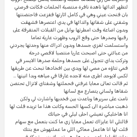
لتظهر اثدائها ناهدة نافرة منتصبة الحلمات فكانت فرصتي
بان فتحت عيني وهي في كامل اثارتها ففزعت فاحتضنتها
وشفتي على شفاتها واثدائها في يدي اعتصرها فشهقت
وبدون اضاعة وقت امطرتها بوابل من القبلات المتفرقة على
رقبها وصدرها حتى وقع الروب وظهرت عارية تماما
واستسلمت لغزي جسدها وبدون ادراك منها وجدتها يجردني
من عبائتي حتى اصبحت عاريا منتصبا لاقصي درجة
وتركت يداي تتجول على جسدها وحلمة صدرها الايسر في
فمي تتاؤه من مصي لها ويدي بين افخادها تبحث عن طريقها
لكس لايوجد اطرى منه لاجده غارقا في مياهه وبدا انينها ..
ثم قالت تعالى معايا غرفتي فحملتها وشفتاي لاتزال تحتضن
شفاها ولساني يتصارع مع لسانها
نامت على سريرها وباعدت بين فخديها واشارت لي ولكن
ذهبت مباشرة الى كسها الحسه وكانت هذا ما تريده قلت لها
انا هاخليكي تعيشي احلى ليلي في حياتك
قالتلي انا عايزاك تعمل معايا زي ما كنت بتعمل مع سهام
قلت لها انا هاعمل معاكي اللي ما عملتهوش مع بنتك
بدات اقبلها واعصر صدرها وهي تمسك بزبي وتحكة في