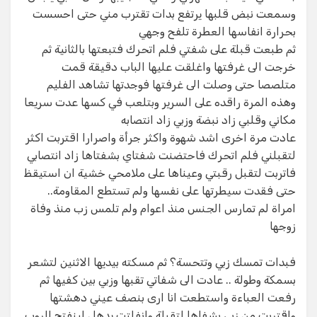
وسمعت نبض قلبها يرتفع بدات تقترب مني حتى احسست
بحرارة انفاسها العطرة تلفح وجهي
ثم طبعت قبلة على شفتي فلم اتحرك فتبعتها بالثانية ثم
خرجت الى غرفتها واغلقت عليها الباب دقيقة قمت
متلصصا حتى وصلت الى غرفتها فوجدتها تشاهد الفليم
وهذه المرة راقده على السرير وبتلعب في كسها عدت سريعا
مكاني وقلبي زاد نبضة وزبي زاد انتصابه
عادت مرة اخرى اشد شهوة واكثر جرأة واصرارا اقتربت اكثر
لتقبلني فلم اتحرك فاحتضنت شفتاي بشفتاها زاد انتصابي
فاتربت لتقبل رقبتي وعيناها على ملامحي خشية ان استيقظ
حتى فقدت سيطرتها على نفسها ولم تستطع المقاومة..
امراة لم تمارس الجنس منذ اعوام ولم تلمس زب منذ وفاة
زوجها
فبدات تمسك زبي وتتحسة؟ ثم مسكته بيديها الاثنين لتشعر
بسمكة وطولة .. عادت الى شفاتي تقبها وزبي بين كفيها ثم
رفعت العباءة واستطعت انا ارى بنصف عيني دهشتها
واقتربت من زبي بشفاها لتقبلة وانفلتت يدهل لينفتح الروب