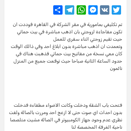
S
T
W
M
V
T
h
el
h
e
K
w
تم تكليفي بمامورية في مقر الشركة في القاهرة فوددت ان
ar
e
at
ss
it
تكون مفاجاءة لزوجتي بان اذهب مباشرة في بيت حماتي
e
gr
s
e
te
حيت تقيم زوجتي اثناء سفري للعمل
a
A
n
r
وتعمدت ان اذهب مباشرة بدون ابلاغ احد وفي ذالك الوقت
كان معي نسخة من مفاتيح بيت حماتي فذهبت هناك في
m
p
g
حدود الساعة الثانية صباحا حيث توقعت جميع من المنزل
p
er
نائمون
فتحت باب الشقة ودخلت وكانت الاضواء مطفاءة فدخلت
بدون احداث اي صوت حتى لا ازعج احد ومررت بالصالة ولفت
نظري عدم وجود جهاز الكومبيوتر في الصالة مشيت متلصصا
ناحية الغرفة المخصصة لنا