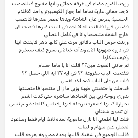
ووجد الضوء مضاء في غرفة حماتي وبابها مفتوح فتللصصت
لاجد حماتي عارية تماما اما جهاز الكومبيوتر واحد الافلام
الجنسية يعرض على الشاشة ويدها تعصر صدرها فانتصب
قضيبي فورا فايقنت انه لا احد في البيت غيرها فعدت الى
خارج الشقة متلصصا وانا في كامل انتصابي
ورننت جرس الباب دقائق مرت علي كانها دهر فايقنت انها
في ذروة شهوتها الان وبدأت خيالاتي تسرح كيف ستخرج
وكيف شكلها
ثم جائني الصوت مين؟؟ قلت انا يا ماما حسام
ففتحت الباب مفزوعة ؟؟ في ايه ؟؟ ايه اللي حصل ؟؟
قلت من على الباب كده اخد نفسي
فدخلت واحتضنتي طويلا وزبي ما زال منتصبا فاحتضنتها
بدوري وتوجة زبي بين افخادها مباشرة حتى كدت اشعر
بحرارة كسها فشعرت برجفة فيها وقبلتني كالعادة ولم تنسى
ان تتذوق شفتاي
قلت لها اطمني انا نازل مامورية لمدة ثلاتة ايام فقط وساعود
لعملي فين سهام والبنات
قالت الجميع في شقتك قالتها بحدة ممزوجة بفرحة قلت