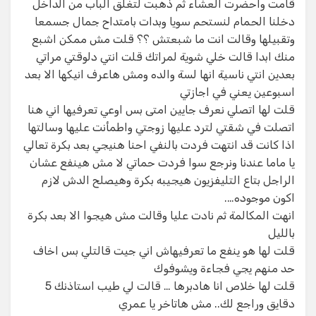
قامت واحضرت العشاء ثم ذهبت لتغلق الباب من الداخل
دخلنا الحمام لنستحم سويا وبدات بامتداح جمال جسمعا
وتقبيلها وقالت انت ما شبعتش ؟؟ قلت مش ممكن اشبع
منك ابدا قالت خلي شوية لمراتك قلت انتي دلوقتي مراتي
بعدين انتي ناسية انها لسة والده ومش هاعرف انيكها الا بعد
اسبوعين يعني في اجازتي
قلت لها اتصلي نعرف جايين امتى بس اوعي تعرفيها اني هنا
اتصلت في شقتي لترد عليها زوجتي واطمأنت عليها وسالتها
اذا كانت قد انتهت فردت بالنفي احنا هنيجي بعد بكرة تعالي
يا ماما عندنا ونرجع سوا فردت حماتي لا مش هينفع عشان
الراجل بتاع التليفزيون هيجيبه بكرة وهيصلح الدش لازم
اكون موجوده….
انهت المكالمة ثم نادت عليا وقالت مش هيجوا الا بعد بكرة
بالليل
قلت لها هو ينفع ما تعرفيهاش اني جيت قالتلي بس اخاف
حد منهم يجي فجاءة ويشوفوك
قلت لها خلاص انا هادبرها … قالت لي طيب استاذنك 5
دقايق وراجع لك.. مش هاتاخر يا عمري