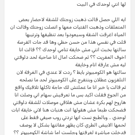
لها انتي لوحدك في البيت
ايه اللي حصل قالت ذهبت زوجتك للشقة لاحضار بعض
المتعلقات وذهبت الفتيات معها و اتصلت زوجتك وقالت ان
المياة اغرقت الشقة وسيعودوا بعد تنظيفها وترتيبها
قلت في نفسي هذا من حسن حظي وها قد جات الفرصة
سالتها بخبث انتي مش خايفة تنامي لوحدك ؟؟ قالت انا
اخوف العفريت ؟؟ ثم ضحكت امال انا صاحية لحد دلوقتي
ليه مش عارفة انام وخايفة
سالتها هو الكومبيوتر بايظ ؟ ردت لا عندي في الغرفة لان
التلفزيون عطلان وبنتفرج على الكومبيوتر لحد ما نصلحه
ثم قالت يا خبر انا ما عملتش لك حاجة تاكلها تلاقيك واقع
من الجوع فقلت اكيد بس ما تعرفيش سهام اني وصلت انا
هاروح لهم بكرة عشان مش هلاقي موصلات للشقة دلوقتي
فضحكت طبعا مش هقولها انت هتبات هنا لاني خايفة ابات
لوحدي .. وبالطبع نست انها تردتي روب صيفي فقط على
لحمها الابيض الطري كان يظهر مفاتنها بشكل لا يوصف
فدخلت مباشرة لغرفتها وجلست اما شاشة الكومبيوتر ؟؟