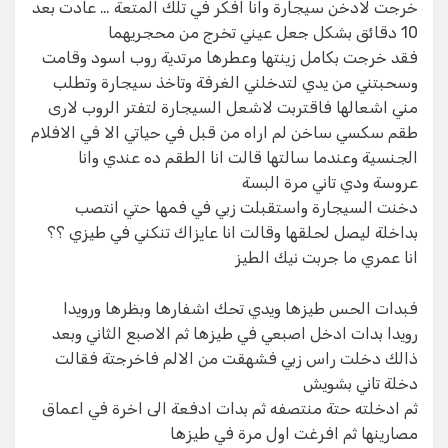
خرجت لادخن سيجارة وانا افكر في تلك المتعة … عادت بعد
10 دقائق بشكل جعل عيني تخرج من محجريهما
فقد خرجت بكامل زينتها وعطرها مرتدية روب اسود وقامت
وسحبتني من يدي لتدخلني الغرفة وتاخذ سيجارة وتطلب
مني اشعالها فاقتربت لاشعل السيجارة لتفتر الروب لارى
طقم سكسي ساخن لم اراه من قبل في حياتي الا في الافلام
الجنسية وعندما سالتها قالت انا الطقم ده عندي وانا
عروسة ودي تاني مرة البسة
دخنت السيجارة واستقبلت زبي في فمها حتي انتصب
بداخلة ليصل لحلقها وقالت انا عايزاك تنكني في طيزي ؟؟
انا عمري ما جربت نيك الطيز
فبدات الحس طيزها ويدي تحك اشفارها وبظرها ورويدا
رويدا بدات ادخل اصبعي في طيزها ثم الاصبع الثاني وبعد
ذالك دخلت راس زبي فشهقت من الالم فاخرجتة فقالت
دخلة تاني بشويش
ثم ادخلته حتة منتصفه ثم بدات ادفعة الى اخرة في اعماق
مصارينها ثم افرغت اول مرة في طيزها