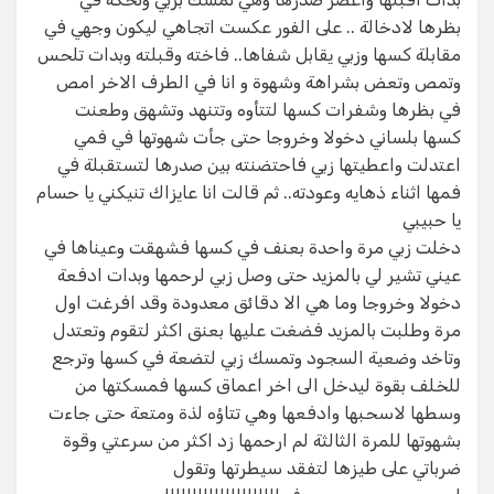
بظرها لادخالة .. على الفور عكست اتجاهي ليكون وجهي في
مقابلة كسها وزبي يقابل شفاها.. فاخته وقبلته وبدات تلحس
وتمص وتعض بشراهة وشهوة و انا في الطرف الاخر امص
في بظرها وشفرات كسها لتتأوه وتتنهد وتشهق وطعنت
كسها بلساني دخولا وخروجا حتى جأت شهوتها في فمي
اعتدلت واعطيتها زبي فاحتضنته بين صدرها لتستقبلة في
فمها اثناء ذهايه وعودته.. ثم قالت انا عايزاك تنيكني يا حسام
يا حبيبي
دخلت زبي مرة واحدة بعنف في كسها فشهقت وعيناها في
عيني تشير لي بالمزيد حتى وصل زبي لرحمها وبدات ادفعة
دخولا وخروجا وما هي الا دقائق معدودة وقد افرغت اول
مرة وطلبت بالمزيد فضغت عليها بعنق اكثر لتقوم وتعتدل
وتاخد وضعية السجود وتمسك زبي لتضعة في كسها وترجع
للخلف بقوة ليدخل الى اخر اعماق كسها فمسكتها من
وسطها لاسحبها وادفعها وهي تتاؤه لذة ومتعة حتى جاءت
بشهوتها للمرة الثالثة لم ارحمها زد اكثر من سرعتي وقوة
ضرباتي على طيزها لتفقد سيطرتها وتقول