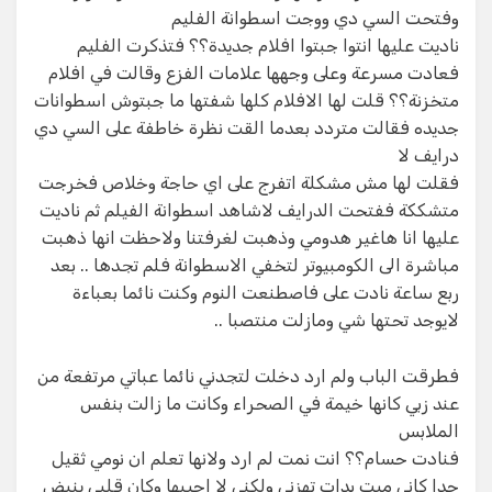
وفتحت السي دي ووجت اسطوانة الفليم
ناديت عليها انتوا جبتوا افلام جديدة؟؟ فتذكرت الفليم
فعادت مسرعة وعلى وجهها علامات الفزع وقالت في افلام
متخزنة؟؟ قلت لها الافلام كلها شفتها ما جبتوش اسطوانات
جديده فقالت متردد بعدما القت نظرة خاطفة على السي دي
درايف لا
فقلت لها مش مشكلة اتفرج على اي حاجة وخلاص فخرجت
متشككة ففتحت الدرايف لاشاهد اسطوانة الفيلم ثم ناديت
عليها انا هاغير هدومي وذهبت لغرفتنا ولاحظت انها ذهبت
مباشرة الى الكومبيوتر لتخفي الاسطوانة فلم تجدها .. بعد
ربع ساعة نادت على فاصطنعت النوم وكنت نائما بعباءة
لايوجد تحتها شي ومازلت منتصبا ..
فطرقت الباب ولم ارد دخلت لتجدني نائما عباتي مرتفعة من
عند زبي كانها خيمة في الصحراء وكانت ما زالت بنفس
الملابس
فنادت حسام؟؟ انت نمت لم ارد ولانها تعلم ان نومي ثقيل
جدا كاني ميت بدات تهزني ولكني لا اجيبها وكان قلبي ينبض