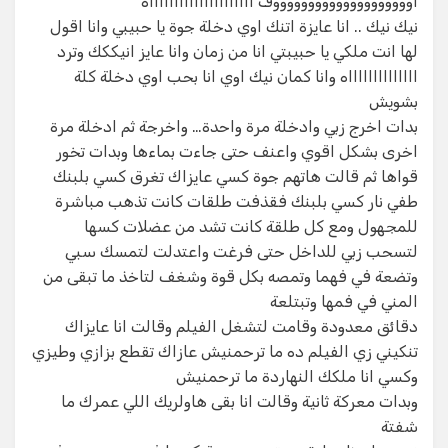
اووووووووووووووووووووف اااااااااااااااااااااه
نيك نيك .. انا عايزة اتنك اوي دخلة جوة يا حبيبي وانا اقول
لها انت ملكي يا حبيبتي انا من زمان وانا عايز انيككك وترد
ااااااااااااااه وانا كمان نيك اوي انا بحب اوي دخلة كلة
بشويش
بدات اخرج زبي وادخلة مرة واحدة… واخرجة ثم ادخلة مرة
اخرى بشكل اقوي واعنف حتى جاءت بماءها وبدات تخور
قواها ثم قالت هاتهم جوة كسي عايزاك تغرق كسي بلبنك
طفي نار كسي بلبنك فقذفت طلقات كانت تذهب مباشرة
للمجهول ومع كل طلقة كانت تشد من عضلات كسها
لتسحب زبي للداخل حتى فرغت واعتدلت لتمسك سبي
وتضعة في فهما وتمصه بكل قوة وشغف لتاخذ ما تبقى من
المني في فمها وتبتلعة
دقائق معدودة وقامت لتشغل الفيلم وقالت انا عايزاك
تنكيني زي الفيلم ده ما ترحمنيش عازاك تقطع بزازي وطيزي
وكسي انا ملكك النهاردة ما ترحمنيش
وبدات معركة ثانية وقالت انا بقى هاولريك اللي عمرك ما
شفتة