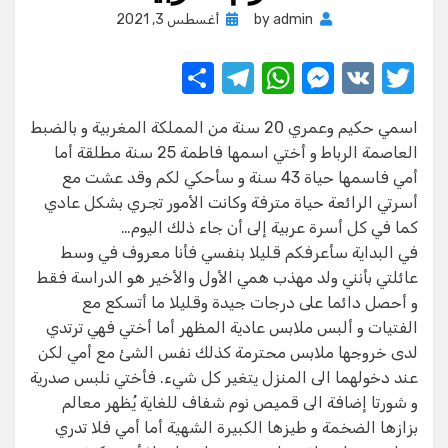
Posted
admin
by
أغسطس 3, 2021
on
S
T
W
M
V
T
h
el
h
e
K
w
اسمي حكيم وعمري 20 سنة من المملكة المغربية و بالضبط
ar
e
at
ss
it
العاصمة الرباط و أختي اسمها فاطمة 25 سنة مطلقة أما
e
gr
s
e
te
أمي فاسمها حياة 43 سنة و سأحكي لكم وقد عشت مع
a
A
n
r
أسرتي الرائعة حياة مترفة وكانت الأمور تجري بشكل عادي
كما في كل أسرة عربية إلى أن جاء ذلك اليوم…
m
p
g
في البداية سأعرفكم قليلا بنفسي فأنا معروف في وسط
p
er
عائلتي بأنني ولد مهذب همي الأول والأخير هو الدراسة فقط
و أحصل دائما على درجات جيدة وقليلا ما أتسكع مع
الفتيات و ألبس ملابس عادية المظهر أما أختي فهي ترتدي
لدى خروجها ملابس محترمة كذلك نفس الشئ مع أمي لكن
عند دخولهما الى المنزل يتغير كل شيء. فأختي نلبس صدرية
و شورتا إضافة الى قميص نوم شفاف للغاية يُظهر معالم
بزازها الضخمة و طيزها الكبيرة الشهية أما أمي فلا تدري