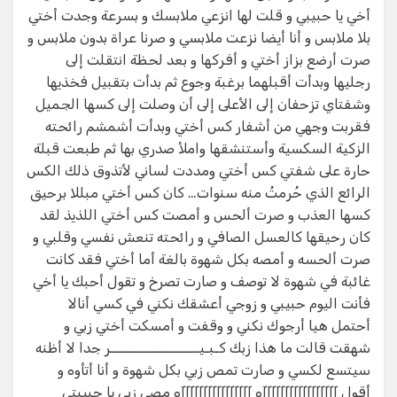
أخي يا حبيبي و قلت لها انزعي ملابسك و بسرعة وجدت أختي
بلا ملابس و أنا أيضا نزعت ملابسي و صرنا عراة بدون ملابس و
صرت أرضع بزاز أختي و أفركها و بعد لحظة انتقلت إلى
رجليها وبدأت أقبلهما برغبة وجوع ثم بدأت بتقبيل فخذيها
وشفتاي تزحفان إلى الأعلى إلى أن وصلت إلى كسها الجميل
فقربت وجهي من أشفار كس أختي وبدأت أشمشم رائحته
الزكية السكسية وأستنشقها واملأ صدري بها ثم طبعت قبلة
حارة على شفتي كس أختي ومددت لساني لأتذوق ذلك الكس
الرائع الذي حُرمتُ منه سنوات… كان كس أختي مبللا برحيق
كسها العذب و صرت ألحس و أمصت كس أختي اللذيذ لقد
كان رحيقها كالعسل الصافي و رائحته تنعش نفسي وقلبي و
صرت ألحسه و أمصه بكل شهوة بالغة أما أختي فقد كانت
غائبة في شهوة لا توصف و صارت تصرخ و تقول أحبك يا أخي
فأنت اليوم حبيبي و زوجي أعشقك نكني في كسي أنالا
أحتمل هيا أرجوك نكني و وقفت و أمسكت أختي زبي و
شهقت قالت ما هذا زبك كـبـيــــــــــــــــــــر جدا لا أظنه
سيتسع لكسي و صارت تمص زبي بكل شهوة و أنا أتأوه و
أقول آآآآآآآآآآآآآآآآآه آآآآآآآآآآآآآآآآه مصي زبي يا حبيبتي