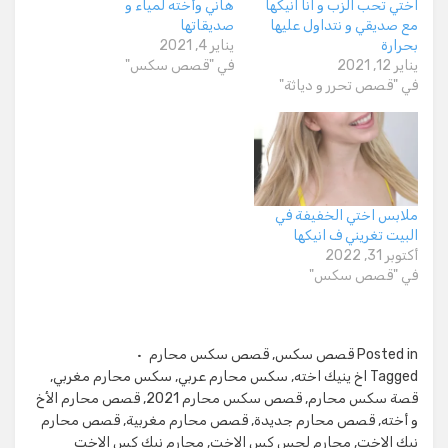
اختي تحب الزب و انا انيكها
هاني وأخته لمياء و
مع صديقي و نتداول عليها
صديقاتها
بحرارة
يناير 4, 2021
يناير 12, 2021
في "قصص سكس"
في "قصص تحرر و دياثة"
ملابس اختي الخفيفة في
البيت تغريني ف انيكها
أكتوبر 31, 2022
في "قصص سكس"
Posted in
قصص سكس
,
قصص سكس محارم
Tagged
اخ ينيك اخته
,
سكس محارم عربي
,
سكس محارم مغربي
,
قصة سكس محارم
,
قصص سكس محارم 2021
,
قصص محارم الأخ
و أخته
,
قصص محارم جديدة
,
قصص محارم مغربية
,
قصص محارم
نيك الاخت
,
محارم لحس كس الاخت
,
محارم نيك كس الاخت