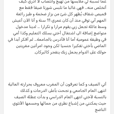
عما تسببه لي ملابسها من تهيج وانتصاب لا أدري كيف
أتخلص منه… فهي غالبا ما تلبس شورتا ضيقا فقط مع
قميص شفاف يُظهر كل شئ من بزاز ضخمة و طيز رائعة
المهم أبي توفي منذ أن كان عمري 11 سنة و أنا الآن أعيش
وسط عائلة تجعل زبي يقوم مرارا و تكرارا … لدينا مدخول
متواضع إضافة الى اشتغال أختي بسلك التعليم وكذا أمي
في وظيفة عمومية أما أنا فأدرس بالجامعة… لم أفكر أبدا في
الماضي بأختي تفكيرا جنسيا لكن وجود امرأتين مغريتين
حولك على الدوام يجعل زبك ينفجر كالبركان.
أتي الصيف و كما تعرفون أن المغرب معروف بحرارته العالية
انتهى العام الجامعي و نجحت بأعلى الدرجات و كذلك
بالنسبة لأختي انتهى العام الدراسي و بدأت عطلة الصيف
حيث يمكنني من إشباع نظري من جمالها وجسمها الأنثوي
الناضج