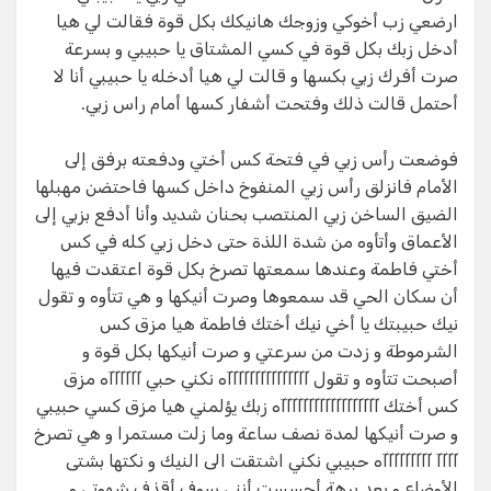
ارضعي زب أخوكي وزوجك هانيكك بكل قوة فقالت لي هيا
أدخل زبك بكل قوة في كسي المشتاق يا حبيبي و بسرعة
صرت أفرك زبي بكسها و قالت لي هيا أدخله يا حبيبي أنا لا
أحتمل قالت ذلك وفتحت أشفار كسها أمام راس زبي.
فوضعت رأس زبي في فتحة كس أختي ودفعته برفق إلى
الأمام فانزلق رأس زبي المنفوخ داخل كسها فاحتضن مهبلها
الضيق الساخن زبي المنتصب بحنان شديد وأنا أدفع بزبي إلى
الأعماق وأتأوه من شدة اللذة حتى دخل زبي كله في كس
أختي فاطمة وعندها سمعتها تصرخ بكل قوة اعتقدت فيها
أن سكان الحي قد سمعوها وصرت أنيكها و هي تتأوه و تقول
نيك حبيبتك يا أخي نيك أختك فاطمة هيا مزق كس
الشرموطة و زدت من سرعتي و صرت أنيكها بكل قوة و
أصبحت تتأوه و تقول آآآآآآآآآآآآآآآه نكني حبي آآآآآآه مزق
كس أختك آآآآآآآآآآآآآآآآآآه زبك يؤلمني هيا مزق كسي حبيبي
و صرت أنيكها لمدة نصف ساعة وما زلت مستمرا و هي تصرخ
آآآآ آآآآآآآآآه حبيبي نكني اشتقت الى النيك و نكتها بشتى
الأوضاع و بعد برهة أحسست أنني سوف أقذف شهوتي و