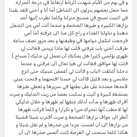
و في يوم من الأيام شهدت الرباط ارتفاعا في درجة الحرارة
مما جعل بعضهم ينزلون الى الشاطئ أما أنا و أختي فقد بقينا
في البيت نسبح في مسبح منزلنا وكلما نظرت إليها أجد
بزازها الكبيرة و طيزها الضخمة و عندما أتت أمي من الشغل
ذهبنا و تناولنا الغذاء و راح كل منا الى غرفته أما أمي
فرجعت لتكمل دوامها في وظيفتها و بعد مرور نصف ساعة
طرقت أختي باب غرفتي قلت لها ماذا تريدين فقالت لي
ظهري يؤلمني كثيرا هل يمكنك أن تعمل لي تدليك ( مساج )
قلت لها موافق فقالت لي هيا تعال الى غرفتي و عندما
دخلنا أغلقت الباب و قالت لي أغمض عينيك حتى انزع
ملابسي و بعد قليل قالت لي حسنا افتحهما و فتحت عيني
لأجدها ممددة على على بطنها في سريرها و تغطي طيزها
بمنشفة كبيرة و أتيت و سكبت بعضا من زيت التدليك و صرت
أفرك ظهرها و بدأت أدلك عنقها ثم ظهرها و خلال تدليكي
لها لاحظت أنها تتحرك مررا و تكرارا و كلما فركت ظهرها
أنظر الى حواف بزازها الضخمة و صرت أقترب شيئا فشيئا
من بزازها الى أن لمست جزءا من صدرها و لم تقل شيئا و
هكذا كلما سنحت لي الفرصة كنت ألمس صدرها الى أن