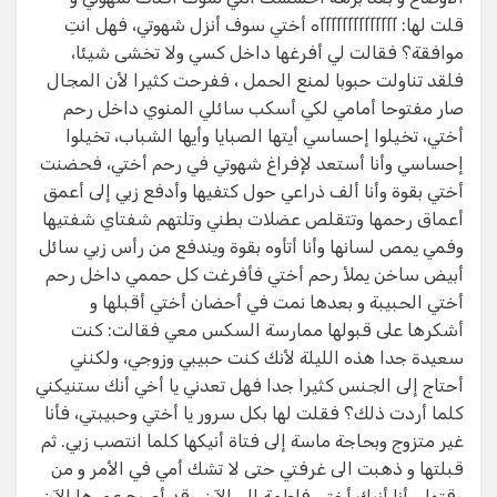
قلت لها: آآآآآآآآآآآآآآه أختي سوف أنزل شهوتي، فهل انتِ
موافقة؟ فقالت لي أفرغها داخل كسي ولا تخشى شيئا،
فلقد تناولت حبوبا لمنع الحمل ، ففرحت كثيرا لأن المجال
صار مفتوحا أمامي لكي أسكب سائلي المنوي داخل رحم
أختي، تخيلوا إحساسي أيتها الصبايا وأيها الشباب، تخيلوا
إحساسي وأنا أستعد لإفراغ شهوتي في رحم أختي، فحضنت
أختي بقوة وأنا ألف ذراعي حول كتفيها وأدفع زبي إلى أعمق
أعماق رحمها وتتقلص عضلات بطني وتلتهم شفتاي شفتيها
وفمي يمص لسانها وأنا أتأوه بقوة ويندفع من رأس زبي سائل
أبيض ساخن يملأ رحم أختي فأفرغت كل حممي داخل رحم
أختي الحبيبة و بعدها نمت في أحضان أختي أقبلها و
أشكرها على قبولها ممارسة السكس معي فقالت: كنت
سعيدة جدا هذه الليلة لأنك كنت حبيبي وزوجي، ولكنني
أحتاج إلى الجنس كثيرا جدا فهل تعدني يا أخي أنك ستنيكني
كلما أردت ذلك؟ فقلت لها بكل سرور يا أختي وحبيبتي، فأنا
غير متزوج وبحاجة ماسة إلى فتاة أنيكها كلما انتصب زبي. ثم
قبلتها و ذهبت الى غرفتي حتى لا تشك أمي في الأمر و من
وقتها و أنا أنيك أختي فاطمة الى الآن وقد أصبح عمرها الآن