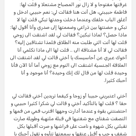
غرفتها مفتوحا و لا زال نور المصباح مشتعلا و قلت لها:
فاطمة حبيبتي، هل أنت هنا فقالت لي: نعم حبيبي ادخل و
أغلق الباب خلفك وعندما دخلت وجدتها تبكي قلت لها لا
تبكي و حضنتها بين ذراعي وضممتها إلى صدري وأنا أقول لها:
ماذا حصل؟ لماذا تبكين؟ فقالت لي لقد اشتقت الى زوجي
قلت لها أنت التي طلبت منه الطلاق فلمذا تشتاقين إليه؟
فقالت لي لا أنا مشتاقة الى .. قلت لها الى ماذا تكلمي أنا
أخوك عبري عن أحاسيسك يا أختي قالت لي لقد اشتقت الى
العلاقة الجنسية اشتقت الى النوم مع زوجي أما أنا الآن فأنا
وحيدة قلت لها من قال لك إنك وحيدة؟ أنا موجود و أنا
أحبك كثيرا.
أختي اعتبريني حبيبا أو زوجا و كيفما تريدين أختي فقالت لي
حقا ؟ قلت لها بالتأكيد أختي و قالت لي شكرا كثيرا حبيبي و
احتضنتني بقوة و عندما أدارت وجهها اقترب فمي من فمها و
التصقت شفتاي مع شفتيها في قبلة ملتهبة وطويلة صارت
تقبلني بكل شهوة و نامت على فراشها و صرت أقبلها بكل
شغف و حب و أقبل عنقها و سمعتها تتأوه و تقول أحبك يا