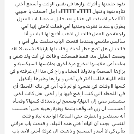
بقوة حلمتها و أفرك بزازها في نفس الوقت و أسمع أختي
تتأوه بقوة و تقول آآآآآآآآه آآآآآآآآآآه أجل أحسنت يا حبيبي
آآآآآه كم اشتقت الى هذا و بعد قليل سمعنا باب المنزل
يطرق و عندما نظرت وجدتها أمي فقلت لأختي إنها أمي
راجعة من العمل قالت لي اذهب أفتح لها الباب و أنا
سألبس ملابسي وعندما فتحت الباب سلمت علي أمي و
قالت لي هل تضع عطر أختك و قلت لها بارتباك شديد لا لقد
وضعت القليل منه فقط فضحكت و قالت لي أنت ولد شقي و
بدلت أمي ملابسها لتخرج مرة أخرى بملابسها السيكسية و
بزازها الضخمة و تناولنا العشاء و راح كل منا الى غرفته و في
تلك الليلة ظللت أفكر في أختي و بزازها وطيزها وأتخيل
كسها!!! وقلت في نفسي: لو لم تأتِ أمي في تلك اللحظة أي
في اللحظة التي كنت أرضع فيها بزاز أختي، هل كانت أختي
ستستمر معي إلى النهاية وتسمح لي بامتلاك كسها؟ وفجأة
أحسست أن زبي قد وقف بشدة وبقوة رهيبة حتى أحسست
أنه سينفجر و انتظرت حتى الساعة الواحدة ليلا و قلت
لنفسي: يجب أن انيك أختي هذه الليلة…و فتحت باب غرفتي
بتأني كي لا أصدر الضجيج و ذهبت الى غرفة أختي لأجد باب