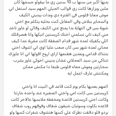
يديها اكبر من سنها ب 10 سنين زي ما بيقولو جسمها كان
ملبن وبزازها كانت زي قوالب الجيلي المهم سيد استغل اني
موش معايا فلوس في الفترة دي وبدات ييديني الكيف
والسجاير ببلاش وفي المقابل كنت بخليه يتكلم مع اختي
شوية بس في النهاية بدا يمنع عني الكيف وقالي لو عاوز تاخد
مني كيف تاني تسلمني اختك كريستين انيكها وانا هصرفلك
اللي يكفيك لمدة شهر قدام الصفقة كانت مغرية جدا كيف
مجاني لمدة شهر بس كان صعب عليا اوي اني اشوف اختي
بتتناك قدامي وبعدين هقنعها ازاي اروح اقولها اني انا عاوزك
تتناكي من سيد العجلاتي عشان يدييني اخوكي عاوز يشرب
سجارتين وموش معاه فلوس طبعا دا مكنش ممكن
ومكنتش عارف اعمل ايه
المهم بعديها بكام يوم كنت قاعد في البيت انا واختي
كريستين بس كانت امي واختي الصغيرة عند واحدة جارتنا
وكانت اختي كريستين قاعدة ومخففة ملابسها عالاخر كانت
قاعده بكلوت وسوتيان شيفون شفاف وفوقهم روب شفاف
بردو فلو دققت نظرك علي كسها هتشوف شفرات كسها ولو