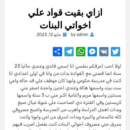
ازاي بقيت قواد علي
اخواتي البنات
Posted
admin
by
مايو 12, 2023
on
S
T
W
M
V
T
h
el
h
e
K
w
اولا احب اعرفكم بنفسي انا اسمي فادي وعندي حاليا 23
ar
e
at
ss
it
سنة انما قصتي مع القوادة بدات من وانا في اولي اعدادي انا
e
gr
s
e
te
كنت في مدرسة حكومي وابويا كان موظف علي قد حاله وامي
a
A
n
r
ست بيت واسمها هالة وعندي اختين واحدة اصغر مني
بسنتين واسمها مريم والتانية اكبر مني ب 3 سنة واسمها
m
p
g
كريستين وفي الفترة دي اتصاحبت علي شوية عيال صيع
p
er
وبدات اهمل الدراسة واهرب من المدرسة واضيع مصروفي
كله عالسجاير والبيرة وبدات اسرق من امي وابويا وكنت
بسرق حتي مصروف اخواتي البنات كنت بفضل اضرب فيهم