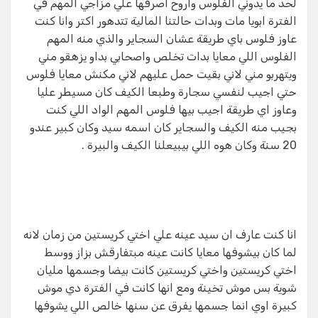
لحد ما يدوني الفلوس واروح اصرفها علي مزاجي المهم في
الفترة ابويا مات وبدات حالتنا المالية تتدهور اكتر وانا كنت
عاوز فلوس باي طريقة عشان السجاير والذي منه المهم
الفلوس اللي معايا بدات تخلص واصحابي بداو يزهقو مني
ويتهربو مني لاني بقيت حمل عليهم لاني مكنش معايا فلوس
حتي اجيب لنفسي سجارة وطبعا الكيف كان مسيطر عليا
وعاوز اي طريقة اجيب بيها فلوس المهم الواد اللي كنت
بجيب منه الكيف والسجاير كان اسمه سيد وكان كبير عندو
20 سنة وكان هوه اللي بيبيعلنا الكيف والبيرة .
انا كنت عارف ان سيد عينه علي اختي كريستين من زمان لانه
لما كان بيشوفها معايا كانت عينه مبتفارقش بزاز ووسط
اختي كريستين واختي كريستين كانت بيضا وجسمها مليان
شوية بس موش تخينة ومع انها كانت في الفترة دي موش
كبيرة اوي انما جسمها يفرق عن سنها خالص اللي يشوفها