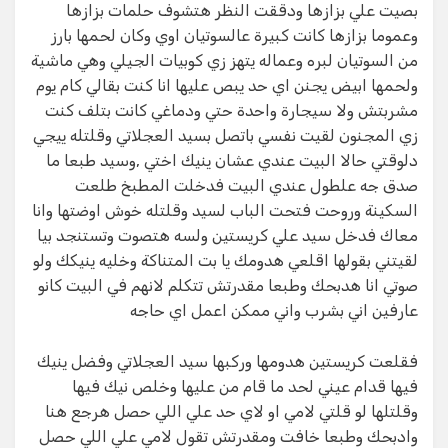
بصيت علي بزازها ودققت النظر هتشوف حلمات بزازها
وعموما بزازها كانت كبيرة عالسوتيان اوي وكان لحمها بارز
من السوتيان لبره وعماله يتهز زي كوبيات الجيلي وهي ماشية
ولحمها ابيض يجنن اي حد يبص عليها انا كنت بقالي كام يوم
مشربتش ولا سيجارة واحدة حتي ودماغي كانت بتلف كنت
زي المجنون لقيت نفسي باتصل بسيد العجلاتي وقلتله ييجي
دلوقتي حالا البيت عندي عشان ينيك اختي ,وسيد طبعا ما
صدق جه علطول عندي البيت فدخلت المطبخ طلعت
السكينة وروحت فتحت الباب لسيد وقلتله خوش اوضتها وانا
معاك فدخل سيد علي كريستين ولسه هتصوت وتستنجد بيا
لقيتني بقولها اقلعي هدومك يا بت المتناكة وخليه ينيكك ولو
صوتي انا هدبحك وطبعا مقدرتش تتكلم لانهم في البيت كانو
عارفين اني بشرب واني ممكن اعمل اي حاجه
فقلعت كريستين هدومها وركبها سيد العجلاتي وفضل ينيك
فيها قدام عيني لحد ما قام من عليها وخلص نيك فيها
وقلتلها لو قلتي لامي او لاي حد علي اللي حصل هرجع هنا
وادبحك وطبعا خافت ومقدرتش تقول لامي علي اللي حصل