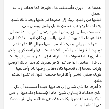
بعدها حان دوري فأستلقت على ظهرها كما فعلت وبدأت
العمل
قبلتها من رقبتها نزولا إلى صدرها ثم بطنها وبعد ذلك كسها
وفعلت ما رغبته بشدة من تقبيل ولعق وومص حتى
أحسست بسائل لزج بعض الشيء يدخل فمي وما علمته أن
هذا هو ماء الشهوة أو الضهر بالسوري كان لذيذ النكهة أطيب
ما تذوقت بجياتي وبقيت ألحس كسها حوالي 15 دقيقة ثم
توجهت لطيزها أول الأمر كانت تنبعث منها رائحة كريهة ولكن
لا أدري لماذا تحولت هذه الرائحة إلى مثير جنسي لي وقمت
بإدخال أصابعي الواحد تلو الآخر بطيزها ثم مص ذلك الإصبع
ونزلت بعدها إلى قدميها كان مقاس رجلها 38 وأصابعها
طويلة بعض الشيئ وأظافرها طبيعية اللون لم تضع الطلاء
عليها
لا أعرف ماالذي شدني إلى قدميها حيث أحسست أن كل
الذي فعلناه لا يساوي شيئ أمام الإستمتاع بقدميها أو حتى
قبلة واحدة لقدميها وكانت هذه هي نقطة تحولي إلى مدمنة
على أقدام البنات