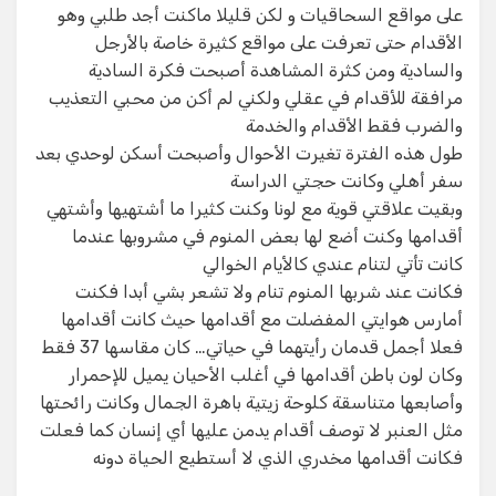
على مواقع السحاقيات و لكن قليلا ماكنت أجد طلبي وهو
الأقدام حتى تعرفت على مواقع كثيرة خاصة بالأرجل
والسادية ومن كثرة المشاهدة أصبحت فكرة السادية
مرافقة للأقدام في عقلي ولكني لم أكن من محبي التعذيب
والضرب فقط الأقدام والخدمة
طول هذه الفترة تغيرت الأحوال وأصبحت أسكن لوحدي بعد
سفر أهلي وكانت حجتي الدراسة
وبقيت علاقتي قوية مع لونا وكنت كثيرا ما أشتهيها وأشتهي
أقدامها وكنت أضع لها بعض المنوم في مشروبها عندما
كانت تأتي لتنام عندي كالأيام الخوالي
فكانت عند شربها المنوم تنام ولا تشعر بشي أبدا فكنت
أمارس هوايتي المفضلت مع أقدامها حيث كانت أقدامها
فعلا أجمل قدمان رأيتهما في حياتي… كان مقاسها 37 فقط
وكان لون باطن أقدامها في أغلب الأحيان يميل للإحمرار
وأصابعها متناسقة كلوحة زيتية باهرة الجمال وكانت رائحتها
مثل العنبر لا توصف أقدام يدمن عليها أي إنسان كما فعلت
فكانت أقدامها مخدري الذي لا أستطيع الحياة دونه