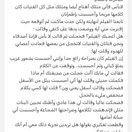
لابأس فأني مثلك أهتاج أيضا ومثلك مثل كل الفتيات كان
كلامها مريحا وأحسست بإطمإنان
تابعنا الفيلم لنهايته ولكن حدث ماكنت لم أتوقعه حيث
إقتربت مني آية ووضعت يدها على كتفي وقالت :
هل أعجبك الفيلم؟ فخجلت ثم قالت لا بأس فإننا أصدقاء
ونحن فتاتان والفتيات لاتخجل من بعضها فعادت أعصابي
للهدوء وقلت لها:
إن الفيلم كان بصراحة رائع جدا وإنني أحسست بشعور غريب
يملؤ كياني وثم أحسست.. وتوقفت عن الكلام
فقالت لي مابك أأنت خجلت من صديقتك أم ماذا
فكملت حديثي وقلت لها أني أحسست ببلل من الأسفل
فضحكت وقالت أسفل يعني وين؟ قلت لها كسي بكلام
منخفض مليء بالخجل
فضحكت عاليا وقالت لي هذا عادي وأظنك تحبين البنات
مثلي فإندهشت لكلامها وصراحتها الشجاعة وأحسست أني
جبانة أمامها
وقطعت تفكيري بقولها هل تريدين تجربة ذلك معي أم أنك
مازلت خجلة؟