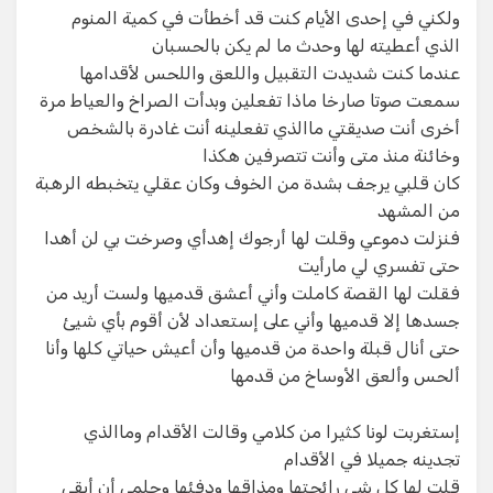
ولكني في إحدى الأيام كنت قد أخطأت في كمية المنوم
الذي أعطيته لها وحدث ما لم يكن بالحسبان
عندما كنت شديدت التقبيل واللعق واللحس لأقدامها
سمعت صوتا صارخا ماذا تفعلين وبدأت الصراخ والعياط مرة
أخرى أنت صديقتي ماالذي تفعلينه أنت غادرة بالشخص
وخائنة منذ متى وأنت تتصرفين هكذا
كان قلبي يرجف بشدة من الخوف وكان عقلي يتخبطه الرهبة
من المشهد
فنزلت دموعي وقلت لها أرجوك إهدأي وصرخت بي لن أهدا
حتى تفسري لي مارأيت
فقلت لها القصة كاملت وأني أعشق قدميها ولست أريد من
جسدها إلا قدميها وأني على إستعداد لأن أقوم بأي شيئ
حتى أنال قبلة واحدة من قدميها وأن أعيش حياتي كلها وأنا
ألحس وألعق الأوساخ من قدمها
إستغربت لونا كثيرا من كلامي وقالت الأقدام وماالذي
تجدينه جميلا في الأقدام
قلت لها كل شي رائحتها ومذاقها ودفئها وحلمي أن أبقى