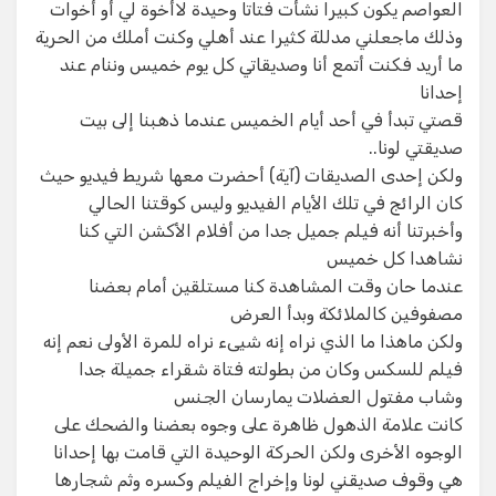
العواصم يكون كبيرا نشأت فتاتا وحيدة لاأخوة لي أو أخوات
وذلك ماجعلني مدللة كثيرا عند أهلي وكنت أملك من الحرية
ما أريد فكنت أتمع أنا وصديقاتي كل يوم خميس وننام عند
إحدانا
قصتي تبدأ في أحد أيام الخميس عندما ذهبنا إلى بيت
صديقتي لونا..
ولكن إحدى الصديقات (آية) أحضرت معها شريط فيديو حيث
كان الرائج في تلك الأيام الفيديو وليس كوقتنا الحالي
وأخبرتنا أنه فيلم جميل جدا من أفلام الأكشن التي كنا
نشاهدا كل خميس
عندما حان وقت المشاهدة كنا مستلقين أمام بعضنا
مصفوفين كالملائكة وبدأ العرض
ولكن ماهذا ما الذي نراه إنه شيىء نراه للمرة الأولى نعم إنه
فيلم للسكس وكان من بطولته فتاة شقراء جميلة جدا
وشاب مفتول العضلات يمارسان الجنس
كانت علامة الذهول ظاهرة على وجوه بعضنا والضحك على
الوجوه الأخرى ولكن الحركة الوحيدة التي قامت بها إحدانا
هي وقوف صديقني لونا وإخراج الفيلم وكسره وثم شجارها