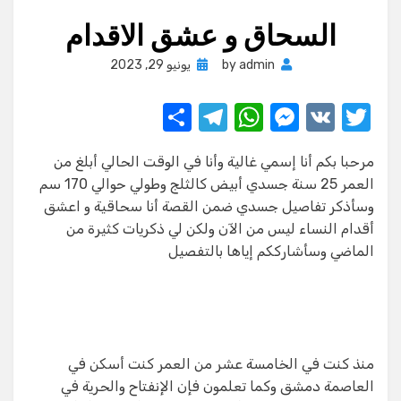
السحاق و عشق الاقدام
Posted
admin
by
يونيو 29, 2023
on
S
T
W
M
V
T
h
el
h
e
K
w
مرحبا بكم أنا إسمي غالية وأنا في الوقت الحالي أبلغ من
ar
e
at
ss
it
العمر 25 سنة جسدي أبيض كالثلج وطولي حوالي 170 سم
e
gr
s
e
te
وسأذكر تفاصيل جسدي ضمن القصة أنا سحاقية و اعشق
a
A
n
r
أقدام النساء ليس من الآن ولكن لي ذكريات كثيرة من
الماضي وسأشارككم إياها بالتفصيل
m
p
g
p
er
منذ كنت في الخامسة عشر من العمر كنت أسكن في
العاصمة دمشق وكما تعلمون فإن الإنفتاح والحرية في