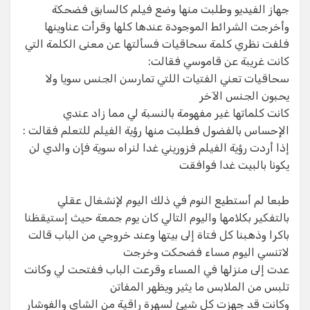
جهاز الفيديو وطلبت منها وضع فيلم كالسابق فضحكة
وأخرجت الشرائط الموجودة عندها كلها وقرأت عناوينها
فلفت نظري كلمة سحاقيات فسألتها عن معنى الكلمة التي
كانت غريبة عن قاموسي فقالت:
سحاقيات تعني الفتيات اللتي تمارسن الجنس سويا ولا
يحبون الجنس الآخر
كانت كلماتها غير مفهومة بالنسبة لي مما زاد عندي
الإحساس بالفضول فطلبت منها رؤية الفيلم للتعلم فقالت :
إذا أردت رؤية الفيلم فزوريني غدا لنراه سوية فإن والدي لن
يكونا بالبيت غدا فوافقت
طبعا لم أستطيع النوم في ذلك اليوم لإنشغال عقلي
بالتفكير بكلامها واليوم التالي كان يوم جمعة حيث إستيقظنا
باكرا وذهبنا كل فتاة إلى بيتها وعند خروجي من الباب قالت
لاتنسي اليوم مساء فضحكت وخرجت
عدت إلى منزلها في المساء وقرعت الباب ففتحت لي وكانت
تلبس من الملابس ما يثير ويظهر المفاتن
وكانت قد جهزت كل شيئ لسهرة راقية من الشاي والفوشار