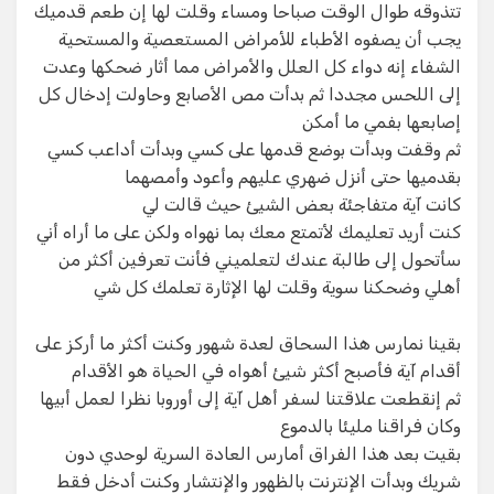
تتذوقه طوال الوقت صباحا ومساء وقلت لها إن طعم قدميك
يجب أن يصفوه الأطباء للأمراض المستعصية والمستحية
الشفاء إنه دواء كل العلل والأمراض مما أثار ضحكها وعدت
إلى اللحس مجددا ثم بدأت مص الأصابع وحاولت إدخال كل
إصابعها بفمي ما أمكن
ثم وقفت وبدأت بوضع قدمها على كسي وبدأت أداعب كسي
بقدميها حتى أنزل ضهري عليهم وأعود وأمصهما
كانت آية متفاجئة بعض الشيئ حيث قالت لي
كنت أريد تعليمك لأتمتع معك بما نهواه ولكن على ما أراه أني
سأتحول إلى طالبة عندك لتعلميني فأنت تعرفين أكثر من
أهلي وضحكنا سوية وقلت لها الإثارة تعلمك كل شي
بقينا نمارس هذا السحاق لعدة شهور وكنت أكثر ما أركز على
أقدام آية فأصبح أكثر شيئ أهواه في الحياة هو الأقدام
ثم إنقطعت علاقتنا لسفر أهل آية إلى أوروبا نظرا لعمل أبيها
وكان فراقنا مليئا بالدموع
بقيت بعد هذا الفراق أمارس العادة السرية لوحدي دون
شريك وبدأت الإنترنت بالظهور والإنتشار وكنت أدخل فقط