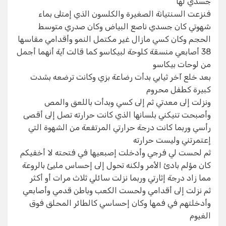
جسدي لها
فنزعت السنتيانة الصغيرة والكلسون الذي إمتلى بماء
شهوتي كان جسدي ناصع البياض وكان صدري متوسط
الحجم وكان كسي مازال غير مكتمل النمو وأقدامي مقاسها
38 أصابعي منسقة كلوحة لبيكاسو كما قالت آية أنهما أجمل
من لوحات بيكاسو
بعد خلع آخر ثيابي بدأت رضاعة بزي وكانت ترضعه بشدت
كبيرة كطفل محروم
ونزلت إلى معدتي ثم إلى كسي وبدأت باللعق والمص
وأصبحت تنيكني بلسانها الذي كانت حرارته تصل إلى أقصى
رأسي وربما كانت درجة حرارتي المرتفعة من الشهوة التي
إعتمرتني وليست حرارته
ثم لحست لي فرجي وأدخلت إصبعيها في فتحته لا أخفيكم
كان مؤلم بادئ الأمر ولكنه تحول إلى إحساس مليئ بالروعة
مما زاد درجة إثارتي وربما نزلت سائلي ثلاث مرات أو أكثر
ثم نزلت إلى أقدامي ولحست الكعب وباطن قدمي وأصابعي
وأدخلتهم في فمها وكان إحساسي كالطائر المحلق فوق
الغيوم