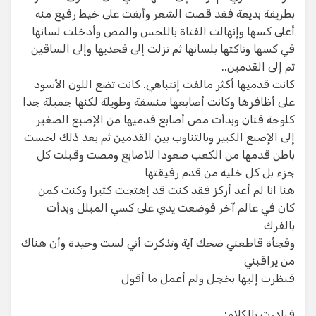
بطريقة بديعة فقد قصت الشعر وأبقت على خيط رفيع منه
أعلى كسها وإنهالت الفتاة باللحس والمص وأدخلت لسانها
في كسها وناكتها بلسانها ثم نزلت إلى فخديها وإلى الساقين
ثم إلى القدمين..
كانت قدميها أكثر مالفت إنتباهي. كانت تضع اللون الأسود
على أظافرها وكانت أصابعها منسقة وطويلة لكنها جميلة جدا
كلوحة فنان وبدأت مص أصابع قدميها من الإصبع الصغير
إلى الإصبع الكبير وبالتناوب بين القدمين ثم بعد ذلك لحست
باطن قدمها من الكعب صعودا للأصابع ومصت وقبلت كل
جزء بل كل خلية من قدم رفيقتها
هنا انا لم أعد أركز فقد كنت قد إهتجت كثيرا وكنت كمن
كان في عالم آخر فوضعت يدي على كسي المبلل وبدأت
بالفرك
وفجأة قاطعني ضحك آية وتذكرت أني لست وحيدة وأن هناك
من يراقبني
فنظرت إليها بخجل ولم أعمل ما أقول
فبادرت بالكلام: