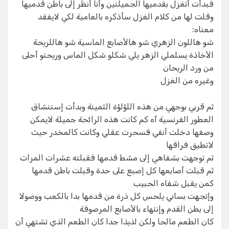
فبدأت أتغزل بقدميها الجميلتين وأنا أنظر إلى باطن قدميها
وقلت لها من كلام الغزل سأذكره بالعامية لكي لايفقد
معناه:
شو هاللون الزهري شو هالأصابع الماسية شو هاللريحة
الأخاذة يسلملي الزهر يلي شكلو شكل الماس وريحتو أحلى
من ورد الريحان
وغيره من الغزل
ثم قربي بوجهي من هذه اللؤلؤة الثمينة وبدأت إستنشاق
العطور الفرنسية آه كم كانت هذه الرائحة جميلة لايمكن
وصفها دخلت أنفي فسحرت عقلي وكانت كالمخدر حيث
لاتطيق فراقها
ثم توجهت بشفاهي إلى مشط قدمها فقبلته عشرات المرات
ثم قبلت أصابعها كل إصبع على حدة وقبلت باطن قدمها
كمن يقبل شفاه الحبيب
وإتجهت بساني يلحس كل ذرة من قدمها بدا بالكعب ووصولا
إلى بطن القدم وإنتهاء بالأصابع المرصوفة
كان الطعم مالحا ولكن لذيذا جدا كان الطعم الذي تشتهي أن