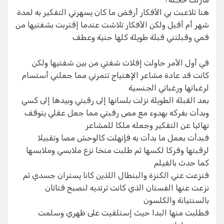
هنا تلاعبت بي الأفكار أرفض ما كان يسهرني التفكير به لمدة
شهر أم أقبل ولكن الأفكار تلاشت عندما إقتربت بشفتيها من
فمي وقبلتني قبلة طويلة كلها حنية وعطف
في أول الأمر حاولت إفلات شفتي من بين شفتيها ولكن
كانت قد عادة مشاعر الإهتياج تتمرني مما جعلني أستسام
لرغباتها ورغباتي الجنسية
بعد القبلة الطويلة نزلت بلسانها إلى رقبتي وبيدها إلى كسي
وبدأت بفركه بهدوء مع مص رفبتي مما جعل عقلي يتوقف
نهائيا عن التفكير وجعله ملكا للمشاعر
فبدأت بعمل ما بدأت به فإنهلت كالوحش مصا وتقبيلا
لرقبتها وفركا لكسها ثم طلبت منخا نزع ملابسي وملابسها
كما حدث بالفيلم
فنزعت عني الكنزة والبنطال اللذين كانا يستران جسدي ثم
نزعت عنها الفستان الذي كانت ترتديه لنصبح فتاتان
بالسنتيانة والكلسون
فطلبت منها البدا حيث إستلقيت على ظهري وسلمت