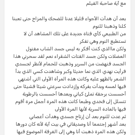
مع آية صاحبة الفيلم
بعد أن هدأت الأجواء قليلا عدنا للضحك والمزاح حتى تعبنا
كلنا وذهبنا للنوم
من الطبيعي كأي فتاة جديدة على تلك المشاهد أن لا
تستطيع النوم وهي تفكر
ولكن ماالذي كنت أفكر به ليس جسد الشاب مفتول
العضلات ولكن جسد الفتات الشقراء نعم لقد سحرني هذا
الجسد فنهضت من السرير وذهبت للحمام لأنظر لجسدي
فرأيت نهدي الذي نما حديثا وكبر وشاهدت كسي الذي بدأ
الشعر بالظهو عليه وكانت هذه المرأة الأولى التي أشتهي
فيها لمسه وبدأت بفركه وإزدادت سرعتي شيئا فشيئا حتى
أحسست برجفة تملئ كياني وبعدها أحسست بالرطوبة
تتسلل إلى فخدي وطبعا كانت هذه المرة أجمل مرة أقوم
فيها بالعادة السرية لأنها المرة الأولى
ثم عدت للنوم بعد أن إرتاح جسدي وهدأت أعصابي
بعد أشهر إجتمعا أنا وصديقاتي في بيت آية لأنه كان دورها
ولكن هذه المرة ذهبت أنا وهي إلى الغرفة الموضوع فيها