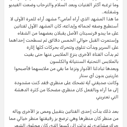
وما ترغبه أكثر الفتيات وبعد السلام والترحاب وضعت الفيديو
وشغلته..
ما هذا المشهد الذي أراه أمامي؟ مشهد أراه للمرة الأولى لا
أستطيع وصفه لجماله وإبداعه، كان المشهد الأول لفتاتين
على ما يبدو فرنسيتان الأصل يقبلان بعضهما من الشفاه
وإستمرت القبل حوالي الخمس دقائق ثم تسطحت إحداهما
على السرير وبدأت تتلوى وتتحرك بحركات كلها إثارة
ثم بدأت الفتاة الأخرى بنزع الملابس عنها حتى بقيت
بالملابس التحتية السنتيانة والكلسون
وبعدها تبادلتا الأدوار ونزعا ما بقي من ملابسهما فأصبحوا
عاريتين بدون أي ستار
وكانت صديقتي آية تضحك على منظري فقد كنت مشدودة
إلى ما أراه وبالفعل كان منظري مضحكا من كثرة الدهشة
التي تعتريني
بعد ذلك بدأت إحدى الفتاتين بتقبيل ومص بز الأخرى وياله
من منظر كان منظرها وهي ترضع بز رفيقتها منظر خيالي مما
حرك مشاعري ثم نزلت إلى كسها الذي كان محلوق الشعر