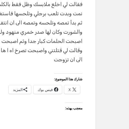
فقالت لي اخلع ملابسك وظل فقط بالكلسو
نمت وبدت تلعب برجلي وتلحسها فاستغرب
ثم بدأ تمصه وتلحسه وتمصه الى ان انتف
والشورت وكان لها صدر خمري منهود وله
اصبحت الحلمات كبار جدا وثم اصبحت 
وقالت لي قتلتني واصبحت تصرخ اه ا ها ها
الى ان تزوجت
شارك هذا الموضوع:
X
فيس بوك
المزيد
معجب بهذه: