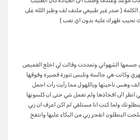
ت موعد وعندما وصلت الى العيادة كان الطبيب
 الكلمة ( صدر غير طبيعي ملتف لف وطيز اللله على
ك تجيب ظهرك عليه بدون اي تعب )
ارق جسمها الشهواني وتمددت وقالت لي اخلع القميص
هري وكانت هي جالسة وتلبس تنورة قصيرة وفوقها
 الف وهس ناحيتها وياللهول مما رأيت رأت اجمل
ني انظر الى افخاذها ولم تعمل شي حتى ان كلسونها
لونك ولما كنت انا مستلقي لم اكن اعرف ان زبي
ت البنطلون انفجر زبي من البكاء عليها وانتفخ