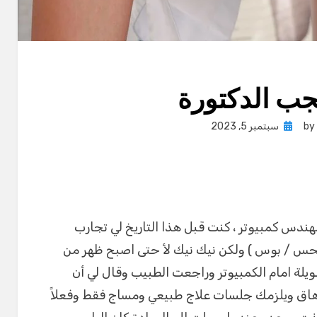
جب الدكتورة
Posted
by
سبتمبر 5, 2023
on
مر 25 عاما واعمل مهندس كمبيوتر ، كنت قبل هذا التاريخ لي تجارب
لحس / بوس ) ولكن نيك نيك لأ حتى اصبح ظهر من
ة امام الكمبيوتر وراجعت الطبيب وقال لي أن
 ارهاق ويلزمك جلسات علاج طبيعي ومساج فقط وفعلاً