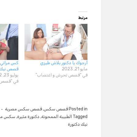
مرتبط
أرجوك يا دكتور بلاش طيزي
كس مراتي ي
مايو 21, 2023
قصص نيك دي
في "قصص تحرش و اغتصاب"
يوليو 23, 2022
في "قصص تح
Posted in
قصص سكس
,
قصص سكس مصرية
Tagged
الطبيبة الممحونة
,
دكتورة مثيرة
,
سكس مع 
نيك دكتورة