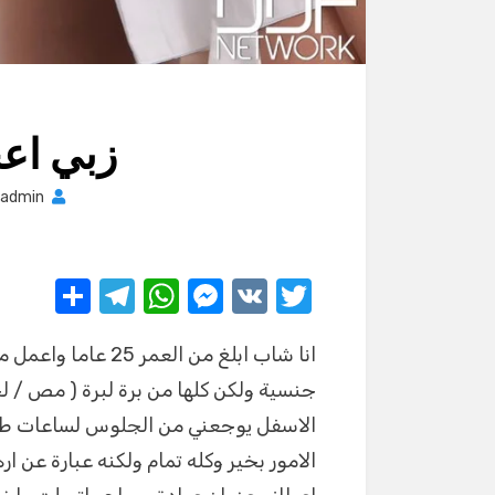
زبي اع
admin
S
T
W
M
V
T
h
el
h
e
K
w
انا شاب ابلغ من الع
ar
e
at
ss
it
جنسية ولكن كلها من برة لبرة ( مص / 
e
gr
s
e
te
الاسفل يوجعني من الجلوس لساعات طويل
a
A
n
r
الامور بخير وكله تمام ولكنه عبارة عن
m
p
g