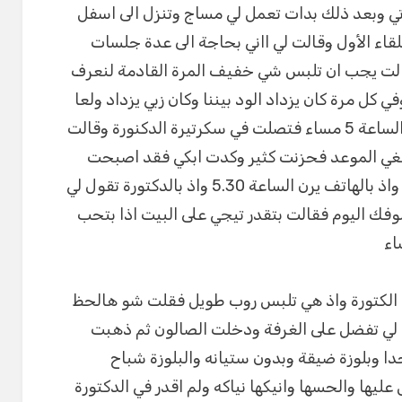
اتي وبعد ذلك بدات تعمل لي مساج وتنزل الى اسفل
قاء الأول وقالت لي ااني بحاجة الى عدة جلسات
الت يجب ان تلبس شي خفيف المرة القادمة لنعرف
كل مرة كان يزداد الود بيننا وكان زبي يزداد ولعا
حتى كان ذلك الموعد حيث كان الموعد الساعة 5 مساء فتصلت في سكرتيرة الدكنورة وقالت
 تلغي الموعد فحزنت كثير وكدت ابكي فقد اصبحت
معلعقا بجسمها وطريقة كلامها وغنجها واذ بالهاتف يرن الساعة 5.30 واذ بالدكتورة تقول لي
فك اليوم فقالت بتقدر تيجي على البيت اذا بتحب
الكتورة واذ هي تلبس روب طويل فقلت شو هالحظ
 لي تفضل على الغرفة ودخلت الصالون ثم ذهبت
 وبلوزة ضيقة وبدون ستيانه والبلوزة شباح
يها والحسها وانيكها نياكه ولم اقدر في الدكتورة