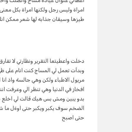
اعطاني عنوان عيادة مساج واتصلت واخذ
p
er
امراة وليس رجل ولكنها امراة بكل معنى
طيزها وسيقان جذابه لها شعر ممكن ان
دخلت واعطيتعا التقرير ونظارتي لا تف
وبدأت تعمل لي المساج كنت انام على ظ
مريول الاطباء ولكن وهي جالسة واذ انا
افخاز في الدنيا وهي تنظر الي وعرفت ان
بدو يبين ومش بس هيك قالت لي اخلع بنط
الضخم سوف يكبر ويكبر حتى اوةل ما شلح
حتى اصبح