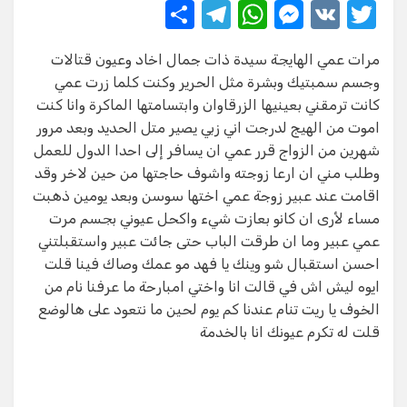
S
T
W
M
V
T
h
el
h
e
K
w
مرات عمي الهايجة سيدة ذات جمال اخاد وعيون قتالات
ar
e
at
ss
it
وجسم سمبتيك وبشرة مثل الحرير وكنت كلما زرت عمي
e
gr
s
e
te
كانت ترمقني بعينيها الزرقاوان وابتسامتها الماكرة وانا كنت
a
A
n
r
اموت من الهيج لدرجت اني زبي يصير متل الحديد وبعد مرور
شهرين من الزواج قرر عمي ان يسافر إلى احدا الدول للعمل
m
p
g
وطلب مني ان ارعا زوجته واشوف حاجتها من حين لاخر وقد
p
er
اقامت عند عبير زوجة عمي اختها سوسن وبعد يومين ذهبت
مساء لأرى ان كانو بعازت شيء واكحل عيوني بجسم مرت
عمي عبير وما ان طرقت الباب حتى جائت عبير واستقبلتني
احسن استقبال شو وينك يا فهد مو عمك وصاك فينا قلت
ايوه ليش اش في قالت انا واختي امبارحة ما عرفنا نام من
الخوف يا ريت تنام عندنا كم يوم لحين ما نتعود على هالوضع
قلت له تكرم عيونك انا بالخدمة