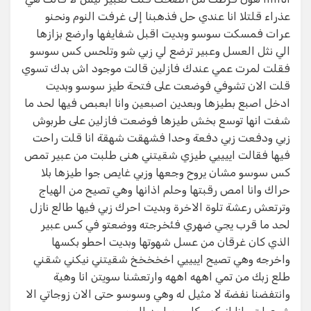
عذراء قلتلا انا عندي حل فذهبنا إلى غرفت النوم ونحنو
عرات فمسكت سوسو وبديت اقبل شفايفها وارضع بزازها
الي نثل العسل وعبير ترضع لي زبي شو وتلحس كس سوسو
فقلت لمرت عمي عندك فازلين قالت موجود اش بدك تسوي
قلت الان تشوفي فوضعت على فتحة طيز سوسو وبديت
ادخل اصبع بطيزها وبعدين اصبعين وانا ابعبص فيها لحد ما
شفت انها توسع بخش طيزها فوضعت فازلين على طربوش
زبي ودفعت زبي دفعة وحدا فشهقت شهقة انا قلت راحت
فيها فقالت اييييي طيزي شقيتني هنى طلبت من عبير تمص
كس سوسو مشان يروح وجعها وزبي غايص جوا طيزها بلا
حراك وانا امص رقبتها وحلم اذانها وهي تصيح من الهياج
وترتعش رعشة تلوة الاخرة وبديت احرك زبي فيها طالع نازل
لحد ما قرب يجي ضهري فئخرجته ووضعتو في كس عبير
الذي كان غرقان من عسل شهوتها وبديت احطو بكسها
واخرجه وهي تصيح اييييي اخخخخخ شقيتني نيكني شقني
طلع زبك من تمي اههه اههه وارتعشنا سويتن انا وهية
وانتفضنا نفضة لا مثيل له وهي وسوسو حتى الان زوجاتي الا