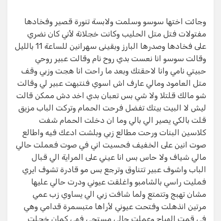
وجائت اختها سوسو وسلمت ولابسة تنورة قصير وفخادها
مفتولات فتل متل الحليب وكانت خجلانة لأني كان نضري
على فخادها وصدرها البارز وبقينى سهرانين للساعة 11 بالليل
وقالت سوسو انا نعست بدي روح نام وقالت عبير روحي
حبيتي نامي وانا لاحقتك وبعد ما راحت انا هجت وزبي وقف
متل العامود ومالي عارف اش اسوي فنتبهت عبير لي وقالت
شو مالك قلتلا ولا شي بس تعبان بدي اخد دش ممكن قالت
ليش لا البيت بيتك تفضل فرحت الحمام وتركت الباب مزيق
قلت بالكي يصير الي بالي وما ان دخلت الحمام شفت
كلاسين البنات ورحت مطالع زبي وبلشت ادعك فيه واطالع
صوت انين على الخفيف فحسيت اني في صوت فعملت حالي
مالي شياف ولا حاس بس انا عيني على المراية الي قبال
الباب واشوف عبير تتناوق وترجع بس مو قادرة تشوف ايري
فمليت راسي بالشامبو واغلقت عيوني ودرت حالي عليها
مشان تهبج وتتمتع ولما شافت زبي الي يساوي زب عمي
مرتين انذهلت وفتحت عيوني لأراها متبسمرة قدامي وهي
في قمت الهياج وعملت حالي مستحي فهي كمان خجلت