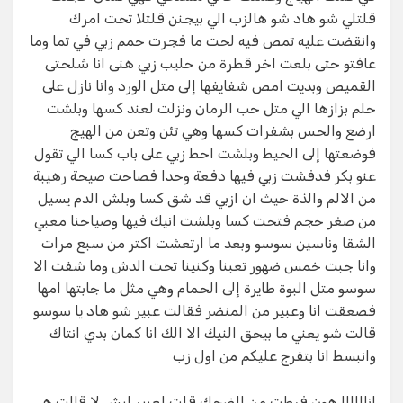
قلتلي شو هاد شو هالزب الي بيجنن قلتلا تحت امرك
وانقضت عليه تمص فيه لحت ما فجرت حمم زبي في تما وما
عافتو حتى بلعت اخر قطرة من حليب زبي هنى انا شلحتى
القميص وبديت امص شفايفها إلى متل الورد وانا نازل على
حلم بزازها الي متل حب الرمان ونزلت لعند كسها وبلشت
ارضع والحس بشفرات كسها وهي تئن وتعن من الهيج
فوضعتها إلى الحيط وبلشت احط زبي على باب كسا الي تقول
عنو بكر فدفشت زبي فيها دفعة وحدا فصاحت صيحة رهيبة
من الالم والذة حيث ان ازبي قد شق كسا وبلش الدم يسيل
من صغر حجم فتحت كسا وبلشت انيك فيها وصياحنا معبي
الشقا وناسين سوسو وبعد ما ارتعشت اكتر من سبع مرات
وانا جبت خمس ضهور تعبنا وكنينا تحت الدش وما شفت الا
سوسو متل البوة طايرة إلى الحمام وهي مثل ما جابتها امها
فصعقت انا وعبير من المنضر فقالت عبير شو هاد يا سوسو
قالت شو يعني ما بيحق النيك الا الك انا كمان بدي انتاك
وانبسط انا بتفرج عليكم من اول زب
اناااااا هون فرطت من الضحك قلت لعبير ليش لا قالت هي