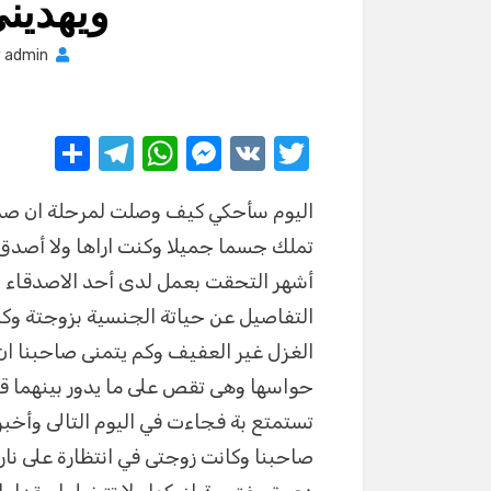
ويهدين
y
admin
S
T
W
M
V
T
h
el
h
e
K
w
اليوم سأحكي كيف وصلت لمرحلة ان صدي
ar
e
at
ss
it
تملك جسما جميلا وكنت اراها ولا أصدق ا
e
gr
s
e
te
أشهر التحقت بعمل لدى أحد الاصدقاء و
a
A
n
r
التفاصيل عن حياتة الجنسية بزوجتة وكم 
m
p
g
الغزل غير العفيف وكم يتمنى صاحبنا ان
p
er
حواسها وهى تقص على ما يدور بينهما قل
تستمتع بة فجاءت في اليوم التالى وأخبرت
صاحبنا وكانت زوجتى في انتظارة على نا