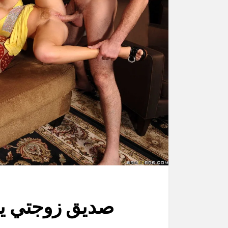
صديق زوجتي ير