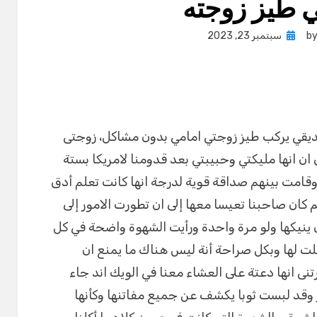
ي طيز زوجته
Posted
b
سبتمبر 23, 2023
on
قي يركب طيز زوجتي امامي بدون مشاكل، زوجتى
ن انها مليكتي وحبيبتي بعد قدومنا لامريكا بستة
قامت بينهم صداقة قوية لدرجة انها كانت تعلم أدق
كان صاحبنا تعيسا معها إلى ان تطورت الامور إلى
 ينيكها ولو مرة واحدة ورأيت الشهوة واضحة في كل
ت لها وبكل صراحة أنة ليس هناك ما يمنع ان
نى انها دعتة على العشاء معنا في الويك اند جاء
ر وقد لبست ثوبا يكشف عن جميع مفاتنها وكأنها