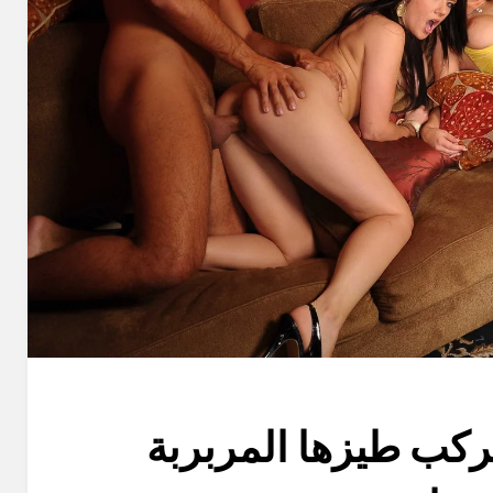
كب طيزها المربربة