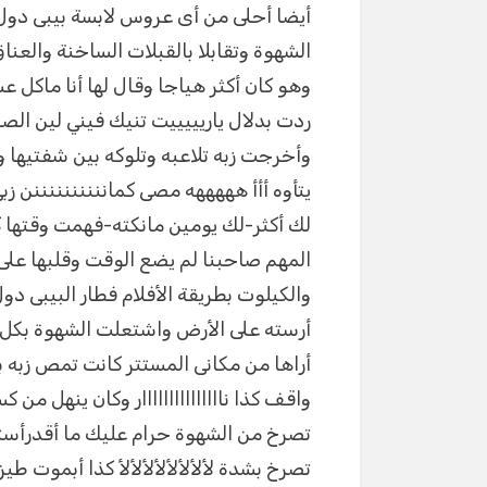
أيضا أحلى من أى عروس لابسة بيبى دول
الشهوة وتقابلا بالقبلات الساخنة والعن
وهو كان أكثر هياجا وقال لها أنا ماكل
ردت بدلال ياريييييت تنيك فيني لين ال
وأخرجت زبه تلاعبه وتلوكه بين شفتيها 
يتأوه أأأ هههههه مصى كماننننننننننن زبى
لك أكثر-لك يومين مانكته-فهمت وقتها 
والكيلوت بطريقة الأفلام فطار البيبى د
أرسته على الأرض واشتعلت الشهوة بك
أراها من مكانى المستتر كانت تمص زبه
واقف كذا نااااااااااااااار وكان ينهل من 
تصرخ من الشهوة حرام عليك ما أقدرأس
تصرخ بشدة لألألألألألألألأ كذا أبموت طيزى 