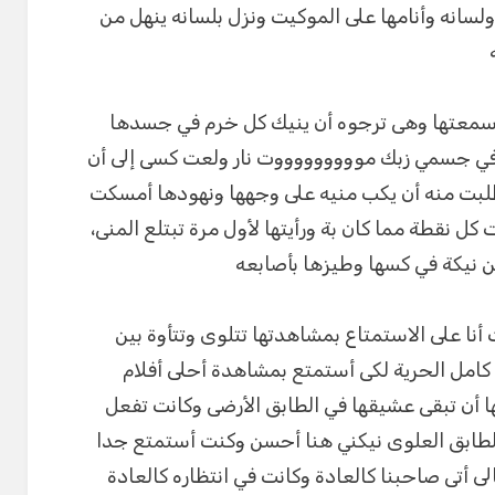
ولسانه وأنامها على الموكيت ونزل بلسانه ينهل من
سمعتها وهى ترجوه أن ينيك كل خرم في جسدها
في جسمي زبك موووووووووت نار ولعت كسى إلى أن
لبت منه أن يكب منيه على وجهها ونهودها أمسكت
كل نقطة مما كان بة ورأيتها لأول مرة تبتلع المنى،
ن نيكة في كسها وطيزها بأصابعه
نا على الاستمتاع بمشاهدتها تتلوى وتتأوة بين
ا كامل الحرية لكى أستمتع بمشاهدة أحلى أفلام
ن تبقى عشيقها في الطابق الأرضى وكانت تفعل
بالطابق العلوى نيكني هنا أحسن وكنت أستمتع جدا
لى أتى صاحبنا كالعادة وكانت في انتظاره كالعادة