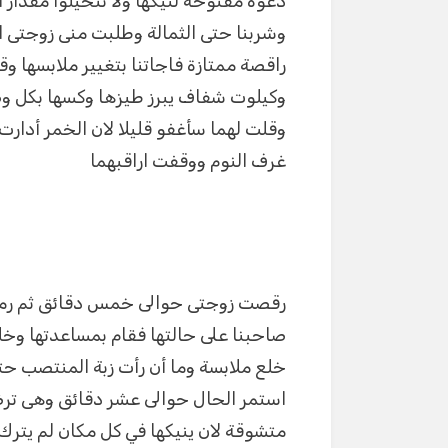
دعوة مفتوحة لنيكها ولا تتخيلوا مقدار 
وشربنا حتى الثمالة وطلبت منى زوجتى 
راقصة ممتازة فاجاتنا بتغيير ملابسها 
وكيلوت شفاف يبرز طيزها وكسها بكل و
وقلت لهما سأغفو قليلا لان الخمر أدار
غرف النوم ووقفت اراقبهما
رقصت زوجتى حوالى خمس دقائق ثم رمت 
صاحبنا على حالتها فقام بمساعدتها وخلع
خلع ملابسة وما أن رأت زبة المنتصب حت
استمر الحال حوالى عشر دقائق وهى ترض
متشوقة لان ينيكها في كل مكان لم يترك 