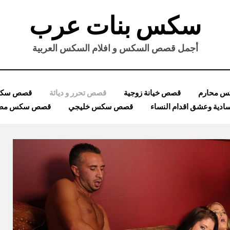
سكس بنات عرب
أجمل قصص السكس و افلام السكس العربية
 محارم
قصص خيانة زوجية
قصص تحرر و دياثة
قصص سكس
ية وعشق اقدام النساء
قصص سكس خليجي
قصص سكس مصر