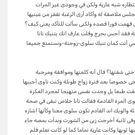
تظاره شبه عارية ولكن في وجودى غير المرات
جلس ملاصقة له وأكاد أرى الرغبة تقفز من عينيها
اعى فهمت فورا قصده ولكنى سألت للتأكد يعنى كيف؟
ة فقد أحس بحرج وقلت عارف انك بتنيك نانا
سي أنت كمان تنيك سلوى-زوجتة-ونستمتع جميعا
حتى شفتها؟ قال أنه كلمتها وموافقة ومرحبة
جى خصوصا بعد فترة زواج طوبلة وكنت ناوى أجيبها
قت طبعا بل وجدت نفسى متهيجا لمجرد الفكرة
المرة القادمة فقالت نانا خلاص تبقى في صحة
ثة والويك اند القادم تكون سلوى معنا وكأنها اشاره
وفى ثانية أخرجت زبى من الشورت وبدأت بمصه جاء
وبها وكانت عارية تماما كما لو كانت تعلم فلم