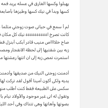
يهبلوا وكسها الغارق في عسله يريد فمه 
كسها وبدأ في نيك كسها وطيزها بأصابعه
لم أ سمع في حياتى صوت زوجتي مثلما 
كانت تصرخ اةةةةةةةةةة نيك كل مكان 
صاح خلااااص منيب قادر أبكب أبنزل فط
زبه بين شفتيها إلى لحظة الانفجار ومصت 
استمرت تمص زبه إلى ان اتتها رعشتها م
أدمنت زوجتى النيك من صديقها وأدمنت أ
يديه ولكى أكون أمينا أقول لقد تركت له
سكس على الطبيعة فقط كنت أطلب منها أ
وتقول له انى غير موجود والأولاد نيام 
بصوتها وأهاتها وهى تتناك وفى أحد الليا