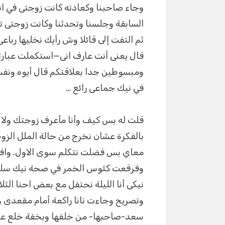
وجاء صاحبنا وكعادته كانت زوجتى في ان
السابقة وجلسنا وتحدثنا وكانت زوجتى ت
ثم التفت إلى قائلا وش رأيك نخليها رب
قال يعنى أنت عارف انى—استكملت عبارت
ومبسوطين جدا بعلاقتكم قال أيوه ونف
في نيك جماعى رائع …
قلت له بس كيف وأنا مأعرف زوجتك ولا 
بالفكرة عشان نخرج من حالة الملل الزو
معاي بس فضلت نتكلم سوى الاول. واف
وفرقعت كئوس الخمر في صحة نيك سلوى 
نيكى أنا الليلة نحتفل مع بعض احنا الثلا
وتصريح وجاءت نانا راكعة أمام مقعدى 
سعد-صاحبها- من خلفها وبخفة خلع عنها ث