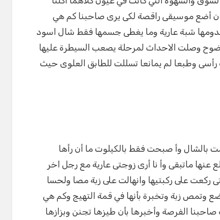
الشوق والشهوة التي كانت في عيون كلاهما أكلنا
ان أضع موسيقى راقصة لكى يرى صاحبنا كم هي
وقدومها شبة عارية وما يغطى جسمها فقط شال اسود
ضوح وصلت الاحداث لمرحلة يصعب السيطرة عليها
ت رأسى وطبعا لم يمانعا تسللت للطابق العلوى حيث
بالشال وأ صبحت فقط بالكيلوت ما أن رأها
 عنها ماتبقى وأ نا أرى زوجتى عارية مع رجل اخر
ى ركعت على ركبتيها وانهالت على زبة مصا ولحسا
ع وتمص زبة وتخبرة بأنها في قمة التهيج وكم هي
صاحبنا الفرصة وأخبرها بأن طيزها تجنن وبزازها