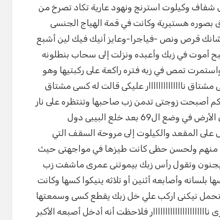
 شفاف وكيلوت استرنج ونهود عارية تكاد تصرخ من
اق بصوره هستيرية وكانت في قمة الهياج الجنسى
 عشانك قرص ونص -فياجرا-وعايز أنيك فيك لين أشبع
صبح أموت في زبك وأعبده ونزلت إلى سحاب بنطلونه
واستمرت تمص في زبه فتره راكعة على ركبتيها وهو
 مشتاق ناااااااااااااار عليكى قالت له كسى مشتاق
كم أصبحت زوجتى تدمن زب صاحبها وتنتظره على نار
المهم صاحبنا لم يضع الوقت وقلبها على الأرض في وضع ال69 بعد خلع البيبى دول
ول على المقعد والكيلوت إلى مروحة السقف التي
ل منهم ولحسن حظى كانت طيزها في مواجهتى حيث
 بجنون وتقول رأس زبك بيموتنى عمرى ماشفت زب
كسها بلسانه وأصابعه أثنين أو تلاثه ينيكوا كسها وكانت
تحمل نيكنى اركب علي خل زبك يقطع كسى وسمعتها
ناااااااااااااااااااااار فلاحظت أنه أدخل أصبعه الأكبر