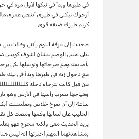
في طيزها وبدأ في نيكها لأول مره في خرم
أرجوك نيكنى في طيزى أبنجن عمرى مااتنك
كريم طيزك ضيقة قوى.
صعدت إلى غرفة النوم رأتنى وقالت يبي 
على نفس الوضع عشان اشوف كويس دهن ز
بأصابعه ومع صرخاتها وتوسلها لكى يرحم
مع دخول زبه في طيزها وبدأ في نيك ط
من قبل كانت تترجاه دخله كللللللللللللل
وهياجها تضرب رأسها في الأرض وهو ناز
ساعة إلى أن صرخ خلاص وصلتتتتت أبكب
الحليب على لسانها وفمها ومصت كل نقط
يريد الحديث معى ولكنه محرج فهو يعلم ا
بمشاهدتهما المهم أخبرتها انه ليس هنا