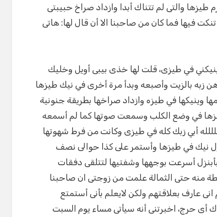
 طيزها والتى لم تتناك أبدا وازداد صراخ حبيبتى
ت فيها فما كان من صاحبنا الا أن قال لها: هاتى
ينيكني في طيزى، قلت لها خذى بيبى أويل وخليك
به بالزيت وأصبعه وبدأ مرة أخرى في نيك طيزها
ها وينيكها في طيزه وازداد صراخها بطريقة جنونية
يزها في وضع الكلب وسمعت صوتها كما لم أسمعه
للللله أبي زبك كله في طيزى وكانت من فرط شهوتها
ل نيك في طيزها وأستمر على كذا حوالى نصف
أبنزل أسرعت بوجهها وشفتيها لتتلقى دفقات
ة منه حتى الثمالة علمت من زوجتى ان صاحبنا
نى عارف بعلاقتهم ولكن لايعلم بأنى أستمتع
ك أى حرج، اخبرتنى أنه سيأتى مساء يوم السبت