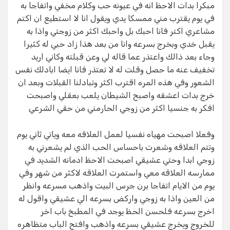
مبكرا بدات الاحظ انه في عيونه حب وكلام مخفي واتفاجا به
في يوم يقترب مني ممسكا يدي ويقول انا لا استطيع ان اكتم
مشاعري اكتر فانا احبك بل واحبك اكثر من زوجتي واذا به
يقبل خدي وبخرج بسرعه وانا من بعد هذا زاد حبي له كثيرا
وجاء بعد ذالك واعتذر عما قاله لي وعن قبلته وكاني اريد
تخفيف عنه ما حصل وقلت له لا تعتذر فانا ايضا ابادلك نفس
الشعور وفي هذه المره اقترب اكثر وتبادلنا القبلات وبعد ان
خرج بدات اعشقه واصبح الشيطان يلعب بعقلي واصبحت
افكر به جنسيا اكثر من زوجي الحارمني من حقي الشرعي
وفعلا اصبحت مهياه نفسيا لعمل العلاقه معه وياتي ثاني يوم
وتتم العلاقه وشعرت باحساس الحب الذي لم يشعرني به
زوجي ابدا وحتي عشيقي اصبحت الاحظ ادمانه الشديد في
ممارسه العلاقه معي واستمرت العلاقه لاكثر من شهر وفي
يوم من الايام اتفاجا برن جرس البيت واذهب مسرعه وانظر
من العين واذا به زوجي واركض بسرعه الي عشيقي واقول له
اخرج بسرعه فلحسن الحظ يوجد في المطبخ باب اخر
للخروج ويخرج عشيقي بسرعه واذهب وافتح الباب متظاهره