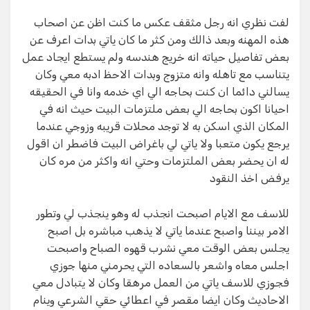
لفت نظري انه رجل مثقف عكس ما كنت اظن عن اصحاب
هذه المهنه وبعد ذالك ومن كثر ما كان ياتي بدات اعرف عن
بعض تفاصيل حياته انه خريج هندسه ولم يستطع ايجاد عمل
يتناسب مع تاهله وانه متزوج وبدات الاحظ ادبه معي وكان
يسالني دائما ان كنت بحاجه الي اي خدمه وانا في الحقيقه
احيانا اكون بحاجه الي بعض ملتزمات البيت حيث انه في
المكان الذي اسكن به لا توجد محلات قريبه وزوجي عندما
يرجع يكون متعبا ولا ياتي لي باغراض البيت فاضطر ان اقول
له ان يحضر بعض الملتزمات وحتي انه واكثر من مره كان
يرفض اخذ النقود
للاسف مع الايام اصبحت انجذب له وهو ينجذب لي وتطور
الامر بيننا واصبح عندما ياتي لا يذهب مباشره بل اصبح
يجلس بعض الوقت معي نشرب قهوه الصباح واصبحت
اجلس معاه واشعر بالسعاده التي يحرمني منها جوزي
فجوزي للاسف ياتي من العمل مرهقا وكان لا يتبادل معي
الاحاديث وكان ايضا مقصر في اعطائي حقي الشرعي وينام