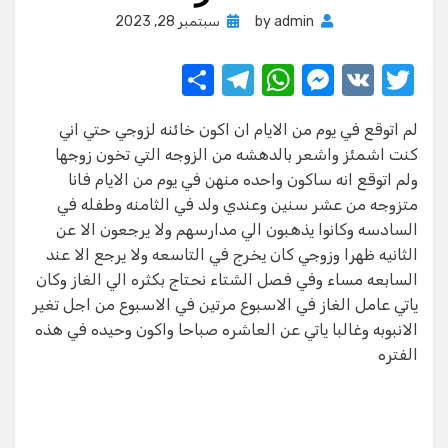
Posted
admin
by
سبتمبر 28, 2023
on
S
T
W
M
V
T
h
el
h
e
K
w
لم اتوقع في يوم من الايام ان اكون خائنه لزوجي حتي اني
ar
e
at
ss
it
كنت اشمئز واشعر بالدهشه من الزوجه التي تخون زوجها
e
gr
s
e
te
ولم اتوقع انه ساكون واحده منهن في يوم من الايام فانا
a
A
n
r
متزوجه من عشر سنين وعندي ولد في الثامنه وطفله في
السادسه وكانوا يذهبون الي مدارسهم ولا يرجعون الا عن
m
p
g
الثانيه ظهرا وزوجي كان يخرج في التاسعه ولا يرجع الا عند
p
er
السابعه مساء وفي فصل الشتاء نحتاج بكثره الي الغاز وكان
ياتي عامل الغاز في الاسبوع مرتين في الاسبوع من اجل تغير
الانبوبه وغالبا ياتي عن العاشره صباحا واكون وحيده في هذه
الفتره