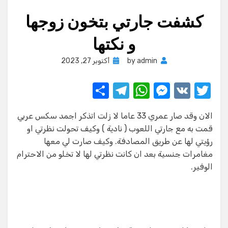
كشفت جارتي بتخون زوجها
و نكتها
Posted
admin
by
أكتوبر 27, 2023
on
S
T
W
M
V
T
h
el
h
e
K
w
الان وقد صار عمري 33 عاما لا زلت اتذكر اجمد سكس عربي
ar
e
at
ss
it
قمت به مع جارتي اللعوب ( نادية ) وكيف تحولت نظرتي او
e
gr
s
e
te
رؤيتي لها عن طريق المصادفة. وكيف صارت لي معها
a
A
n
r
مغامرات جنسية بعد ان كانت نظرتي لها لا تخلو من الاحترام
الوفير.
m
p
g
p
er