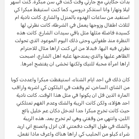
بدات حكايتي مع جارتي وقت كنت في سن مبكرة. كنت اسهر
ليلا ونهارا وانا استذكر دروسي، كما كنت استيقظ مبكرا كي
استفيد من ساعات الهدوء بالمنزل والشارع. كانت نادية ام
لثلاث اطفال وزوجها يعمل في الشرطة، كانت نظرتي لها
كسيدة فاضلة مثلها مثل باقي سيدات الشارع. كانت هذه
النظرة منذ طفولتي وحتى ذلك اليوم الموعود الذي تحولت
نظرتي فيه اليها. فبدلا من اني كنت اراها مثال للاحترام
الظاهر عليها والذي يمتدحها عليه اهل الشارع، اصبحت
اراها امرأة محبة للنيك ولكنها تخشى ان يفتضح امرها.
كان ذلك في احد ايام الشتاء، استيقظت مبكرا واعددت كوبا
من الشاي الساخن، ثم وقفت في البلكون كي اشربه واراقب
المارة الذين قل ان يكونوا في مثل هذا الوقت. كانت نادية
احد هؤلاء، ولكن كانت الريبة والشك وعدم الفهم تمتلكني
حيث كانت تخرج مبكرا جدا لتدخل دكان عم خليل بائع
اللبن، وانتهي من وقفتي وهي لم تخرج بعد. هذه الريبة
والشك في طول الوقت دفعتني لان انزل واتصنع اني اريد
شراء كيلو من الحليب كي اراها هناك واعرف ماذا تفعل.