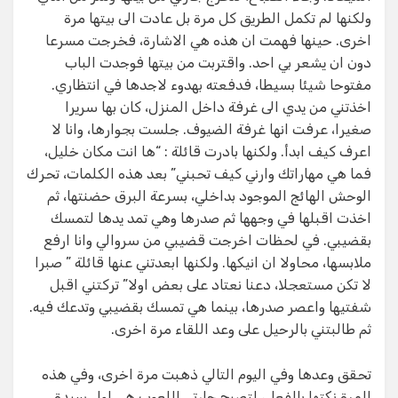
ولكنها لم تكمل الطريق كل مرة بل عادت الى بيتها مرة
اخرى. حينها فهمت ان هذه هي الاشارة، فخرجت مسرعا
دون ان يشعر بي احد. واقتربت من بيتها فوجدت الباب
مفتوحا شيئا بسيطا، فدفعته بهدوء لاجدها في انتظاري.
اخذتني من يدي الى غرفة داخل المنزل، كان بها سريرا
صغيرا، عرفت انها غرفة الضيوف. جلست بجوارها، وانا لا
اعرف كيف ابدأ. ولكنها بادرت قائلة : “ها انت مكان خليل،
فما هي مهاراتك وارني كيف تحبني” بعد هذه الكلمات، تحرك
الوحش الهائج الموجود بداخلي، بسرعة البرق حضنتها، ثم
اخذت اقبلها في وجهها ثم صدرها وهي تمد يدها لتمسك
بقضيبي. في لحظات اخرجت قضيبي من سروالي وانا ارفع
ملابسها، محاولا ان انيكها. ولكنها ابعدتني عنها قائلة ” صبرا
لا تكن مستعجلا، دعنا نعتاد على بعض اولا” تركتني اقبل
شفتيها واعصر صدرها، بينما هي تمسك بقضيبي وتدعك فيه.
ثم طالبتني بالرحيل على وعد اللقاء مرة اخرى.
تحقق وعدها وفي اليوم التالي ذهبت مرة اخرى، وفي هذه
المرة نكتها بالفعل، لتصبح جارتي اللعوب هي اول سيدة