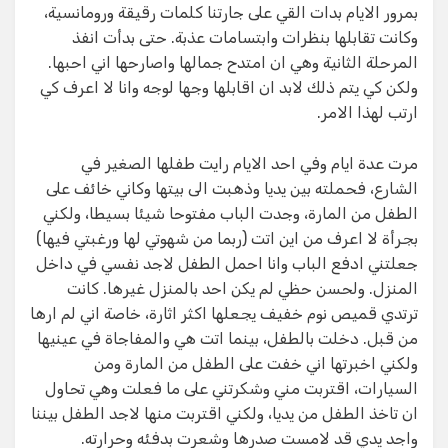
بمرور الايام بدات القي على جارتنا كلمات رقيقة ورومانسية،
وكانت تقابلها بنظرات وابتسامات عذبة. حتى بدأت انفذ
المرحلة الثانية وهي ان امتدح جمالها واصارحها اني احبها.
ولكن كي يتم ذلك لابد ان اقابلها وجها لوجه وانا لا اعرف كي
ارتب لهذا الامر.
مرت عدة ايام وفي احد الايام رايت طفلها الصغير في
الشارع، فحملته بين يديا وذهبت الى بيتها وكاني خائف على
الطفل من المارة، وجدت الباب مفتوحا شيئا بسيطا، ولكني
بجرأة لا اعرف من اين اتت (ربما من شهوتي لها ورغبتي فيها)
جعلتني ادفع الباب وانا احمل الطفل لاجد نفسي في داخل
المنزل. ولحسن حظي لم يكن احد بالمنزل غيرها. كانت
ترتدي قميص نوم خفيف يجعلها اكثر اثارة، خاصة اني لم ارها
من قبل. دخلت بالطفل، بينما اتت هي والمفاجاة في عينيها
ولكني اخبرتها اني خفت على الطفل من المارة ومن
السيارات، اقتربت مني وشكرتني على ما فعلت وهي تحاول
ان تاخذ الطفل من يديا، ولكني اقتربت منها لاجد الطفل بيننا
واجد يدي قد لامست صدرها وشعرت بدفئه وحرارته.