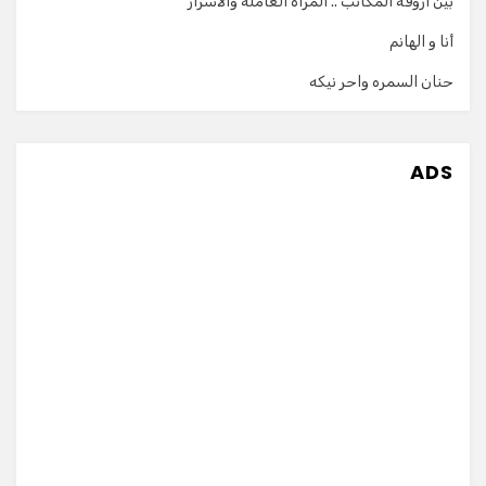
بين أروقة المكاتب .. المرأة العاملة والاسرار
أنا و الهانم
حنان السمره واحر نيكه
ADS