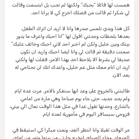
همست لها قائلا “بحبك” ولكنها لم تجب بل ابتسمت وقالت
لي شكرا ثم قالت من فضلك اخرج كي لا يرانا احد.
كل هذا ويدي تلمس صدرها وانا لا اريد ان اترك الطفل.
بعدها بلحظات وجدتني اقول لها “انا احبك واعرف ما يدور
بينك وبين خليل ولكن لم اخبر احد لاني احبك وخائف عليك”
صمتت دقيقة ثم قالت لي وانا ايضا احبك واريد ان تكون
صديقا لي بشرط الا يلاحظ احد بهذا الامر، فقلت لها ولكني
اريد ان انام معك مثل عم خليل، واعدك انك لن تحتاجي له
بعد الان.
طالبتني بالخروج على وعد انها ستفكر بالامر. مرت عدة ايام
ولم يجد جديد، حتى جاء يوم صباحا وهي مارة من امامي
بالشارع، وجدتها تقول غدا في مثل هذا الوقت تعال الي بيتي،
فزوجي سيسافر اليوم في مأمورية لعدة ايام.
مر الوقت ثقيلا وانا انتظر الغد، ونمت مبكرا كي استيقظ في
الميعاد. وجاء الصباح، لتخرج جارتي من بيتها وتمر من اماي