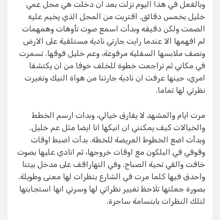
وبالفعل في هذا اليوم نزلت بعد ان دخلت هي محل عمي
خليل بخمس دقائق. اقتربت من المحل الذي يخيم عليه
الصمت ولكن دقيقه وبدأت اسمع صوت تأوهات وهمهمات
لم افهمها الا عندما رايت جارتي نادية مستلقية على الارض
ونصف ملابسها السفلية مرفوعة، وعم خليل فوقها. تسمرت
في مكاني ثم تراجعت خطوة للخلف خوفا من ان يكتشفا
امري، حينها عرفت ان نادية جارتنا من هواة النيك وتغيرت
نظرتي لها تماما.
مرت ايام والمشهد لا يفارق خيالي، وبدات ارسم الخطط
والخيالات كيف يمكنني ان انيكها انا ايضا مثل عم خليل.
وبدأت اضع الخطوط العريضة للخطة. بدأت اضبط اوقات
وقوفي في البلكون مع اوقات خروجها، ثم انادي عليها بصوت
خافت والقي تحية الصباح. وفي النهاراقف على مدخل بيتنا
واحدق فيها كلما مرت في الشارع بنظرات لها معنى وطويلة.
بصورة جعلتها تلاحظ تغيير نظراتي لها وسرني انها استجابتها
لتلك النظرات بابتسامة ساحرة.