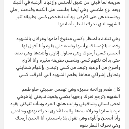
سريعه لما فيني من شبق للجنس وإزدياد الرغبه في النيك
وبعد نزع ملابسي وهي أيضآ جلست على الكنبه وفتحت رجلي
وجلست هي على الأرض وبدأت تتفحص كسي بطريقه تثير
الشهوه لدي تحرك البظر بأصابعها
وهي تتلذذ بالمنظر وكسي متفوخ أمامها وغرقان بالشهوه
وقمت بالإمساك برأسها وشده علي بقوه وأنا أقول لها
ألحسي كسي أرجوك وهي تحاول إثارتي وأشدها وهي تبعد
حتى بدأت تلتهم كسي وتلحس بطريقه مثيره وأنا أتأوى
وأصرخ من الرغبه وتبعد من كسي وتبتدي بإلتهام شفايفي
وتحاول إشراكي معاها بطعم الشهوه التي أغرقت كسي
كان طعم ورائحه مميزه وهي تهمس حبيبتي حلو طعم
الشهوه وترجع تفرك وجهها بكسي وتعود تذيقني إياهوهي
تمص لساني وشافيفي ونزلت هذي المره وبدأت تنيكني بقوه
مره بلسانها ومرلاه بيدها واليد الأخرى تحرك نهدي وحلمتي
وأنا أتمحن وأتأوى وهي تقول يلا ياحبيبتي أنا الحين أريحك
وهي تحرك البظر بقوه