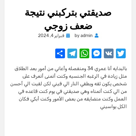
صديقتي بتركبني نتيجة
ضعف زوجي
Posted
admin
by
فبراير 4, 2024
on
S
T
W
M
V
T
h
el
h
e
K
w
بالبدايه أنا عمري 34 ومنفصله وأعاني من أمور بعد الطلاق
ar
e
at
ss
it
مثل زيادة في الرغبه الجنسيه وكنت أتمنى أتعرف على
e
gr
s
e
te
شخص يكون ثقه ويطفي النار الي فيني لكن لقيت الي أحسن
a
A
n
r
من الي كنت أتمناه وهي صديقتي في يوم كنت قاعده في
العمل وكنت متضايقه من بعض الأمور وكنت أبكي فكان
m
p
g
الكل يواسيني
p
er