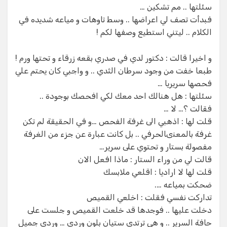
سئلتها .. مم تشكين …
فبدأت تصف لي اعراضها .. وسط تاوهات و مياعه شديده في
الكلام .. ليتني استطيع وصفها لكم !
و اخيرا قالت : دكتور لدي في صدري بقعه زرقاء و تحتها ورم !
طبعا خفت من وجود سرطان الثدي .. و واجبي كان يحتم علي
فحصها سريريا …
سئلتها : هل هنالك احد معك لكي افحصك بوجودة ..
فقالت ؟… لا …
قلت لها : اذهبي الى غرفة الفحص …و في الحقيقة لم تكن
غرفة بالمعنىالحرفي .. بل كانت عبارة عن جزء من الغرفة
مفصولة بستار و تحتوي على سرير…
قالت لي من وراء الستار : ماذا افعل الان
قلت لها لا اراديا : اقلعي ملابسك
ضحكت بمياعه ….
تداركت نفسي فقلت : اخلعي القميص
دخلت عليها .. فوجدها قد خلعت القميص و جلست على
حافة السرير .. و هي ترتدي ستيان بلون وردي … وردي جميل