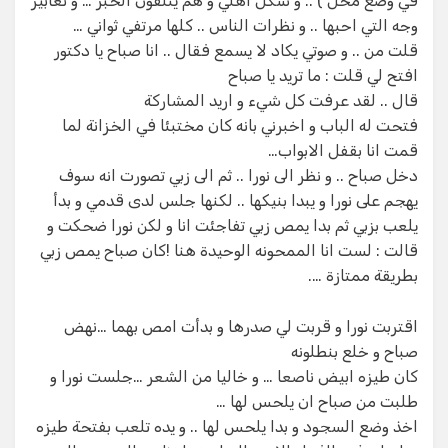
في وضع مخل ) .. و شكل اهلي و هم يتلقون الخبر … و تعابير
وجه التي احبها .. و نظرات الناس .. كلها مرتفي ثواني …
قلت من .. و صوتي يكاد لا يسمع فقال .. انا صباح يا دكتور
افتح لي قلت : ما تريد يا صباح
قال .. لقد عرفت كل شيء و اريد المشاركة
فتحت له الباب و اخبرني بانه كان مختبئا في الخزانة لما
قمت انا بقفل الابواب…
دخل صباح .. و نظر الى نورا .. ثم الى زبي تصورت انه سوف
يهجم على نورا و يبدا بنيكها .. لكنها جلس لدى قدمي و بدأ
يلعب بزبي ثم بدا يمص زبي تفاجئت انا و لكن نورا ضحكت و
قالت : لست انا الممحونه الوحيدة هنا !كان صباح يمص زبي
بطريقة ممتازة ….
اقتربت نورا و قربت لي صدرها و بدأت امص بهما …نهض
صباح و خلع بنطلونه
كان طيزه ابيض ناصعا … و خاليا من الشعر …جلست نورا و
طلبت من صباح ان يلحس لها …
اخذ وضع السجود و بدا يلحس لها .. و يده تلعب بفتحة طيزه