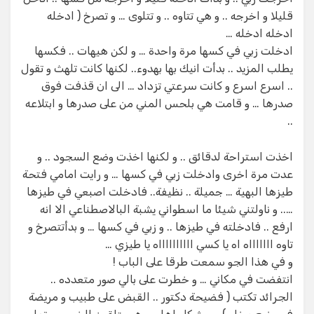
قليلا و اخرجه .. و هي تتاوه .. و تتلوى … و تصرخ ( ادخله
ادخله ادخله …
ادخلت زبي في كسها مرة واحدة … و لكن هيهات .. فكسها
يطلب المزيد .. بدأت انيك بها بهدوء.. لكنها كانت تلهث و تقول
.. اسرع اسرع و كانت سرعتي تزداد … الى ان قذفت فوق
صدرها … و قامت هي بلحس المني من على صدرها و ابتلاعه
..
اخذت استراحة لدقائق .. و لكنها اخذت وضع السجود .. و
عدت مرة اخرى وادخلت زبي في كسها … و رايت امامي فتحة
طيزها البهية … جميلة .. نظيفة.. فادخلت اصبعي في طيزها
….. و ناولتني شيئا ما اسطواني يشبة البالاصطناعي الا انه
ارفع .. فادخلته في طيزها .. و زبي في كسها … و بدأتتصرخ و
تاوه اااااااه اه يا كسي ااااااااااه يا طيزي …
و في هذا الجو سمعت طرقا على الباب !
انتفضت في مكاني … و خطرت على بالي صور متعدده ..
الجرائد تكتب ( فضيحة دكتور .. القبض على طبيب و مريضة