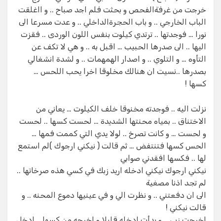
خرجت من غرفةالفحص و بحثت فلم اجد صباح .. و ااغلقت
الباب الخارجي .. و باب الحجرةالداخلي .. و عدت مسرعا الى
نورا … فوجدتها .. ترتدي كيلوت بنفس اللون الوردى .. فقزت
اليها .. الى صدرها الحبيب … اقبل به .. و هي لا تكف عن
التأوه … و التلوي .. و اصدار الهمهمات .. و لشدة انشغالي
بصدرها ..نسيت ان هنالك مخلوقا اخرا يحب اللحس …
كسها !
نزلت اليه .. فوجدته مخنوقا خلف الكيلوت … يعاني من
الاختناق .. بمياه محنتها الشديدة … لحست كسها .. لحست
و لحست … و كانت تصرخ .. لولا يدي التي كممت فمها …
الحس كسها فتنتفض … ثم قالت ( نيكني ارجوك )لم استمع
لها .. فكسها افقدني صوابي
نيكني ارجوك نيكني ادخله اريد زبك في كسي هذه صرخاتها ..
لم تجد اذنا مصغية
الى ان دفعتني .. و نظرت الي و في عينيها دموع المحنه .. و
قالت نيكني !
اخرجت زبي .. و بدأت ادخله قليلا و اخرجه من كسها .. ادخل