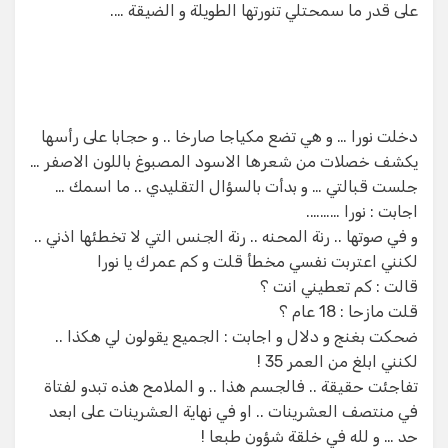
على قدر ما سمحتلي تنورتها الطويلة و الضيقة ….
دخلت نورا … و هي تضع مكياجا صارخا .. و حجابا على رأسها
يكشف خصلات من شعرها الاسود المصبوغ باللون الاصفر …
جلست قبالتي … و بدأت بالسؤال التقليدي .. ما اسمك …
اجابت : نورا ……….
و في صوتها .. رنة المحنه .. رنة الجنس التي لا تخطئها اذني ..
لكنني اعتربت نفسي مخطأ قلت و كم عمرك يا نورا
قالت : كم تعطيني انت ؟
قلت مازحا : 18 عام ؟
ضحكت بغنج و دلال و اجابت : الجميع يقولون لي هكذا ..
لكنني ابلغ من العمر 35 !
تفاجئت حقيقة .. فالجسم هذا .. و الملامح هذه تبدو لفتاة
في منتصف العشرينات .. او في نهاية العشرينات على ابعد
حد … و لله في خلقة شؤون طبعا !