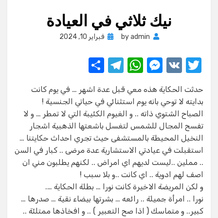
نيك ثلاثي في العيادة
Posted
admin
by
فبراير 10, 2024
on
S
T
W
M
V
T
h
el
h
e
K
w
حدثت الحكاية هذه معي قبل عدة اشهر … في يوم كانت
ar
e
at
ss
it
بدايته لا توحي بانه يوم استثنائي في حياتي الجنسية !
e
gr
s
e
te
الصباح الشتوي ذاته .. و الغيوم الكئيبة التي لا تمطر … و لا
a
A
n
r
تفسح المجال للشمس لتغسل باشعتها الذهبية اشجار
النخيل المحيطة بالمستشفى حيث تجري احداث حكايتنا …
m
p
g
استقبلت في عيادتي الاستشارية عدة مرضى .. كبار في السن
p
er
.. مملين ..ليست لديهم اي امراض .. لكنهم يطلبون مني ان
اصف لهم ادوية .. اي كانت ..و بلا سبب !
و لكن المريضة الاخيرة كانت نورا … بطلة الحكاية ….
نورا .. امرأة جميلة .. رائعه … بشرتها بيضاء نقية … صدرها …
كبير.. و متماسك ( اذا صح التعبير ) .. و افخاذها ممتلئة ..