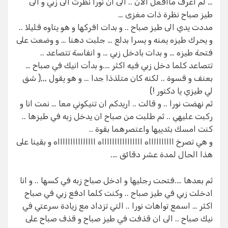
… لم اعرف ماافعل الان .. الى ان نورا نظرت الى زبي و الى
طيز صباح نظرة ذات مغزى …
مددت يدي الى طيز صباح .. و بدات افركها و هو يتاوه قليلا ..
و يحرك طيزه يمنه و يسرا بدلع … جلبت دهنا … و وضعت على
فتحة طيزه … و بدات بادخل زبي … و انفاسة تتصاعد ..
تتصاعد كلما دخل زبي فيه اكثر ….و بدأت انيك في صباح …
بعنف و قسوة .. لكنه كان متلذذا جدا … و هو يقول ,,,( شق
لي طيزي يا دكتور !)
ثم نهضت نورا .. و قالت .. اريدكم ان تنيكوني معا … نمت انا و
ركبت عليهي .. ثم طلبت من صباح ان يدخل زبه في طيزها ..
كنت امسك بثدييها واعتصرهما بقوة ..
و هي تصرخ ااااااااااه ااااااااااااااااه اااااااااااااااه و بقينا على
هذا الحال لمدة عشر دقائق ….
ثم بعدها ….فتحت رجليها و ادخل صباح زبه في كسها .. و انا
ادخلت زبي في طيز صباح .. وكنت كلما ادفع زبي في صباح
اكثر … اسمع تواهات نورا .. التي تزداد مع زيادة سرعتي في
نيك صباح .. الى ان قذفت في طيز صباح و قذف صباح على