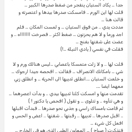
جدا … يكاد الستيان ينفجر من ضغط صدرها الكبير …
قلت لها اين الورم .. فامسكت صدرها بيدها و اعتصرته و
قالت هنا …
مددت يدي .. من فوق الستيان … و لمست المكان … فلم
اجد ورما و لا هم يحزنون … ضغط اكثر .. فصرخت اااااااه .. و
عضت على شفتها بغنج …
فقلت في نفسي ( يادي النيلة …!)
قلت لها .. و لا زلت متمسكا باعصابي …ليس هنالك ورم و لا
شي … بامكانك الانصراف … فقالت .. افحصه جيدا ارجوك …
و خلعت الستيان ….انطلق ثدييها الى الحرية … و انطلق زبي
معهما ايضا ….
تقدمت منها و امسكت كلتا ثدييها بيدي .. و بدأت اعصرهما …
و هي تتأوه .. و تتلوى … و تقول ( افحص يا دكتور ! )
ثم قامت بامساك راسي و جذبي نحو صدرها .. فبدأت اقبلها
.. اقبل صدرها .. ثدييها .. رقبتها .. شفتها .. اعض و الحس و
افعل كل شيء …
فتذكرت ( صباح ) … المعاون الطبي الذي هو في الخارج …