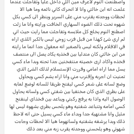
واصطنعت النوم لاعرف مين اللي داخل عليا وتفاجئت عندما
علمت انه ابن خالتي وانا لا اتحرك كاني نائمه وما هيا الا
لحظات ووجدته يقترب مني على السرير وينظر الى كسي بكل
شهوه تحت ذلك الضوء السهاري الخافت ورايته وانا ما زلت
اصطنع النوم يخلع كل ملابسه وتفاجئت مما رايت حيث اني
لم اري شئ كهذا من قبل فزب زوجي ليس بالكبر اللذي اراه
في الافلام ولكنه ليس بالصغير انه معقول جدا انما ما رايته
من ابن خالتي كان متدليا بين فخذيه يكاد يصل الى منتصف
فخذه واكاد ارى خصيته منتفختين جدا تحته وبدا ماء كسي
يسل مما اراه امامي وقررت الإستسلام لذلك الشئ الذي
تمنيت ان اجربه وإقترب مني وانا اراه يشم كسي ويحاول
وضع لسانه على شعر كسي ليفتح طريقا للسانه لوضع لعابه
على بظري الذي كان مختفيا بين شفتي كسي ولسانه يحاول
الوصول اليه واذا به يرفع ركبتي ويباعد بين فخذاي لينفتح
كسي امامه وتتباعد شفتيه وهو يلحس بظري بشهوة ليس لها
مثيل وانا مشتهية جدا وبداء ماء كسي يسيل حتى انه لاحظ
ذلك وبدا يرشفه بشفتيه ولسانهوما هيا الا لحظات وجاءت
شهوتي وهو يلحسني ووجدته يقرب زبه مني بعد ذلك