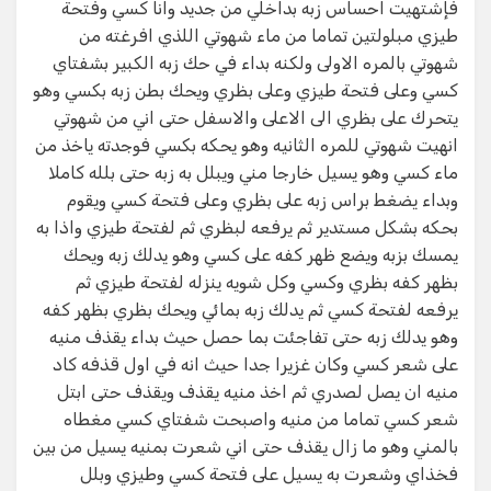
فإشتهيت احساس زبه بداخلي من جديد وانا كسي وفتحة
طيزي مبلولتين تماما من ماء شهوتي اللذي افرغته من
شهوتي بالمره الاولى ولكنه بداء في حك زبه الكبير بشفتاي
كسي وعلى فتحة طيزي وعلى بظري ويحك بطن زبه بكسي وهو
يتحرك على بظري الى الاعلى والاسفل حتى اني من شهوتي
انهيت شهوتي للمره الثانيه وهو يحكه بكسي فوجدته ياخذ من
ماء كسي وهو يسيل خارجا مني ويبلل به زبه حتى بلله كاملا
وبداء يضغط براس زبه على بظري وعلى فتحة كسي ويقوم
بحكه بشكل مستدير ثم يرفعه لبظري ثم لفتحة طيزي واذا به
يمسك بزبه ويضع ظهر كفه على كسي وهو يدلك زبه ويحك
بظهر كفه بظري وكسي وكل شويه ينزله لفتحة طيزي ثم
يرفعه لفتحة كسي ثم يدلك زبه بمائي ويحك بظري بظهر كفه
وهو يدلك زبه حتى تفاجئت بما حصل حيث بداء يقذف منيه
على شعر كسي وكان غزيرا جدا حيث انه في اول قذفه كاد
منيه ان يصل لصدري ثم اخذ منيه يقذف ويقذف حتى ابتل
شعر كسي تماما من منيه واصبحت شفتاي كسي مغطاه
بالمني وهو ما زال يقذف حتى اني شعرت بمنيه يسيل من بين
فخذاي وشعرت به يسيل على فتحة كسي وطيزي وبلل