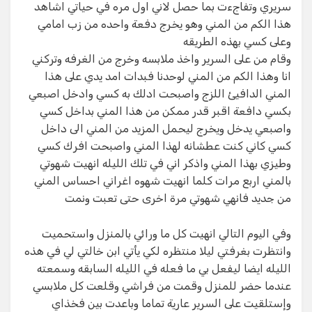
سريري وتفاجءت بما حصل لاني اول مره في حياتي اشاهد
هذا الكم من المني وهو يخرج دفعة واحده من زب امامي
وعلى كسي بهذه الطريقه
وقام من على السرير واخذ ملابسه وخرج من الغرفه وتركني
انا وهذا الكم من المني لوحدنا فبدات امد يدي على هذا
المني الدافيئ اللزج واصبحت ادلك به كسي وادخل اصبعي
بكسي دافعة اقبر قدر ممكن من هذا المني بداخل كسي
واصبعي يدخل ويخرج ليحمل المزيد من المني الى داخل
كسي كاني كنت عطشانه لهذا المني واصبحت افرك كسي
وطيزي بهذا المني واذكر اني في تلك الليله انهيت شهوتي
بالمني اربع مرات كلما انهيت شهوه اغراني احساس المني
من جديد فانهي شهوتي مرة اخرى حتى تعبت ونمت
وفي اليوم التالي انهيت كل ما ورائي بالمنزل واستحميت
وانتظرت بغرفتي ليلا منتظره لكي يأتي ابن خالتي لي في هذه
الليله ايضا ليفعل بي ما فعله في الليله السابقه وسمعته
عندما حضر للمنزل وقمت من فراشي وقلعت كل ملابسي
وإستلقيت على السرير عارية تماما وباعدت بين فخذاي