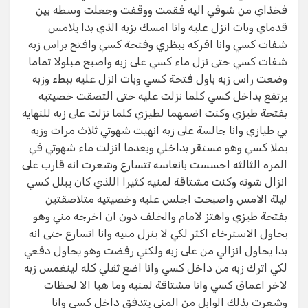
فخذاي من شوقي اليه فقمت ووقفت وجعلت وسطه بين
قدماي وبات انزل عليه وانا امسك بزبه الذي بدا يلامس
شفات كسي وانا افركه ببظري وفتحة كسي وافتح براس زبه
شفات كسي حتى نزل ماء كسي على زبه واصبح مبلولا تماما
وضعت راس زبه باول فتحة كسي وبات انزل عليه ببطء وزبه
يرتفع بداخل كسي كلما نزلت عليه حتى التصقت خصيتيه
بفتحة طيزي وكنت اضمهما لطيزي كلما نزلت على زبه للنهايه
بي طيازي وانا جالسة على زبه انهيت شهوتي ثلاث مرات وزبه
يملا كسي وهو مستقر بداخلي وبعدما انزلت ماء شهوتي في
المره الثالثه احسست بانفاسه تتسارع وشعرت انه قارب على
انزال شوته وكنت مشتاقة لمنيه كثيرا اللذي كان يبلل كسي
ليلة الامس واصبحت اجلس عليه وخصيتيه متلاصقتين
بفتحة طيزي واهتز لامام والخلف دون ان اخرجه مني وهو
يحاول الاسترخاء اكثر لكي لا ينزل منيه وانا اتسارع حتى انه
بدا يحاول انزالي من على زبه ولكني رفضت وهو يحاول دفعي
لكي اترك زبه من داخل كسي وانا اضع ثقلي كله لينغمس زبه
لاخر اعماق كسي وانا مشتاقة لمنيه وما هيا الا لحظات
وشعرت بذلك الوابل من المني يتدفق داخل كسي وانا