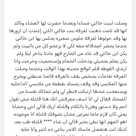
وصلت لبيت خالتي مساءا وبعدما حضرت لها العشاء وتاكد
انها قد نامت ذهبت لغرفة بنت خالتي اللتي إعتدت ان ازورها
بها وقد حولوها لغرفة جلوس صغيره يجلس بها ابن خالتي
عندما يحضر اصدقائه معه لكي لا يزعجو كل من بالبيت ولم
يكن ابن خالتي قد عاد من الخارج فهو عادتا يتاخر ليلا ولم
يكن يعلم بمجيئي ودخلت الحمام وإستحميت وخرجت وانا
ارتدي الفوطه فلم اتوقع مجيئه بهذا الوقت وعندما وصلت
الغرفه تفاجأت بشخص يقف بالغرفه فاتحا شنطتي ويخرج
منها الملابس وقد وقف يمسك بقطعة من ملابسي الداخليه
ويستعجب عندها ارتبكت فنظر لي ولم نتمالك نفسنا من
الضحك فقال لي انا اسف معرفش انك هنا قلتله مش تقول
احم ولا دستور وهزرنا بالكلام وقلتله ازيك قالي انتي وحشانا
يعني كان لازم ماما تمرض عشان نشوفك قلتله انا موجوده
اهو المهم انها تبقى بخير قالي ان شاء **** قلتله طب بعد
اذنك انت هتفضل ماسك الاندر بتاعي ده كتير وانا جايه