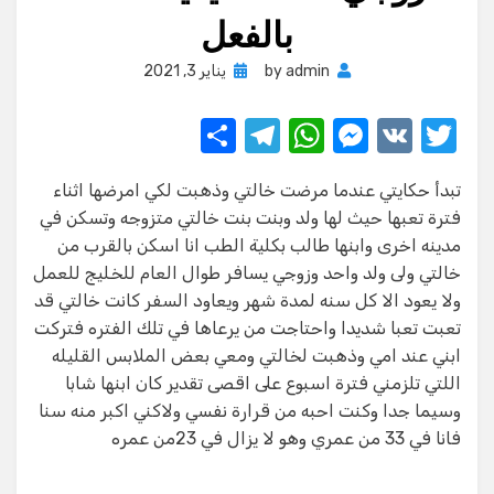
بالفعل
Posted
admin
by
يناير 3, 2021
on
S
T
W
M
V
T
h
el
h
e
K
w
تبدأ حكايتي عندما مرضت خالتي وذهبت لكي امرضها اثناء
ar
e
at
ss
it
فترة تعبها حيث لها ولد وبنت بنت خالتي متزوجه وتسكن في
e
gr
s
e
te
مدينه اخرى وابنها طالب بكلية الطب انا اسكن بالقرب من
a
A
n
r
خالتي ولى ولد واحد وزوجي يسافر طوال العام للخليج للعمل
ولا يعود الا كل سنه لمدة شهر ويعاود السفر كانت خالتي قد
m
p
g
تعبت تعبا شديدا واحتاجت من يرعاها في تلك الفتره فتركت
p
er
ابني عند امي وذهبت لخالتي ومعي بعض الملابس القليله
اللتي تلزمني فترة اسبوع على اقصى تقدير كان ابنها شابا
وسيما جدا وكنت احبه من قرارة نفسي ولاكني اكبر منه سنا
فانا في 33 من عمري وهو لا يزال في 23من عمره