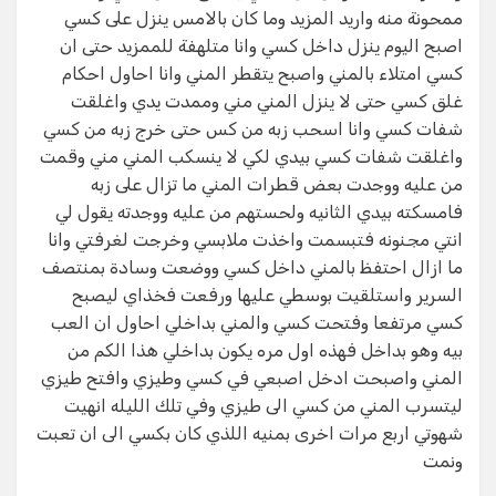
ممحونة منه واريد المزيد وما كان بالامس ينزل على كسي
اصبح اليوم ينزل داخل كسي وانا متلهفة للممزيد حتى ان
كسي امتلاء بالمني واصبح يتقطر المني وانا احاول احكام
غلق كسي حتى لا ينزل المني مني وممدت يدي واغلقت
شفات كسي وانا اسحب زبه من كس حتى خرج زبه من كسي
واغلقت شفات كسي بيدي لكي لا ينسكب المني مني وقمت
من عليه ووجدت بعض قطرات المني ما تزال على زبه
فامسكته بيدي الثانيه ولحستهم من عليه ووجدته يقول لي
انتي مجنونه فتبسمت واخذت ملابسي وخرجت لغرفتي وانا
ما ازال احتفظ بالمني داخل كسي ووضعت وسادة بمنتصف
السرير واستلقيت بوسطي عليها ورفعت فخذاي ليصبح
كسي مرتفعا وفتحت كسي والمني بداخلي احاول ان العب
بيه وهو بداخل فهذه اول مره يكون بداخلي هذا الكم من
المني واصبحت ادخل اصبعي في كسي وطيزي وافتح طيزي
ليتسرب المني من كسي الى طيزي وفي تلك الليله انهيت
شهوتي اربع مرات اخرى بمنيه اللذي كان بكسي الى ان تعبت
ونمت