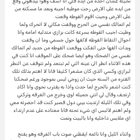
نحيته عشان اخده من ايده قلي انا اسف وهوا بيدهوني وقع
من ايده على الارض رحت موطيه اجيبه وبعد ما مسكته من
على الارض وجيت اقوم الفوطه وقعت
لم اتمالك نفسي من الحرج ووقفت مكاني لا اتحرك ولما
وطيت اجيب الفوطه بسرعه كانت بزازي متدليه امامه وانا
احوال التقاط الفوطه لالفها حول جسمي وما ان وقفت
وبدات الفها حتى اتفكت ووقعت الفوطه من جديد لم اتمالك
نفسي من الضحك وهو ايضا ضحك على الموقف انا كنت في
هذه الاثناء انظر الى عينه التي لم تبتعد ولم تتوقف عن النظر
لبزازي وكسي الذي كان مشعرا كثيفا فانا لا اهتم بذلك تلك
الفتره من السنه حيث ان زوجي ليس بموجود ورغم ضحكنا
كنت اشعر بالحرج لما حدث واذا به يقترب نحوي وانا اكاد
ارتجف وقال لي انتي جميله اوي وخرج من الغرفه وتركني
وفي تلك الليله ارتديت بيبي دول قصير كنت قد احضرته معي
ولم اهتم لالبس اي شيء تحته فانا معتاده على عدم ارتداء
اي ملابس داخليه وانا بالبيت ونمت
واثناء الليل وانا نائمه ايقظني صوت باب الغرفه وهو يفتح