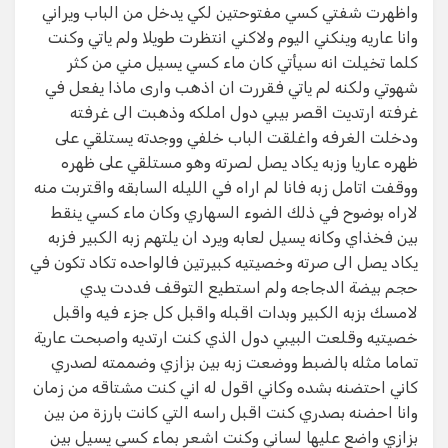
واظهرت شفتي كسي مفتوحتين لكي يدخل من الباب ويراني
وانا عاريه وينكني اليوم ولاكني انتظرت طويلا ولم ياتي وكنت
كلما تخيلت انه سيأتي كان ماء كسي يسيل مني من كثر
شهوتي ولكنه لم ياتي فقررت ان اذهب وارى ماذا يفعل في
غرفته ارتديت اقصر بيبي دول املكه وذهبت الى غرفته
ودخلت الغرفه واغلقت الباب خلفي ووجدته يستلقي على
ظهره عاريا وزبه يكاد يصل لصرته وهو مستلقي على ظهره
ووقفت اتامل زبه فانا لم اراه في الليله السابقه واقتربت منه
لاراه بوضوح في ذلك الضوء السهاري وكان ماء كسي ينقط
بين فخذاي وكانه يسيل لعابه ويرد ان يلتهم زبه الكبير فزبه
يكاد يصل الى صرته وخصيتيه كبيرتين فالواحده تكاد تكون في
حجم بيضة الدجاجه ولم استطيع التوقف فددت يدي
لامسك بزبه الكبير وبدات اقبله واقبل كل جزء فيه واقبل
خصيتيه وقلعت البيبي دول الذي كنت ارتديه واصبحت عارية
تماما مثله بالضبط ووضعت زبه بين بزازي وضممته لصدري
كاني احتضنه بشده وكاني اقول له اني كنت مشتاقه من زمان
وانا احضنه بصدري كنت اقبل راسه التي كانت بارزة من بين
بزازي واضع عليها لساني وكنت اشعر بماء كسي يسيل بين