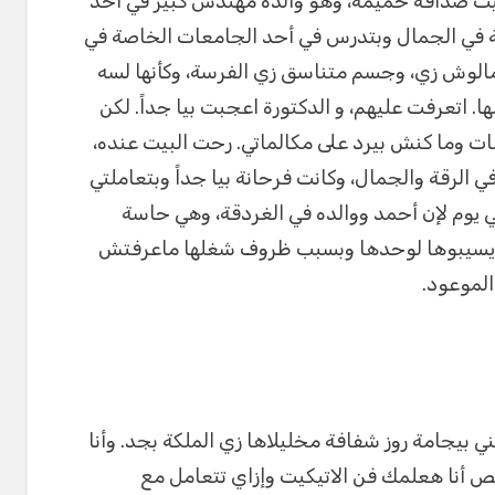
وبقيت صداقة حميمة، وهو والده مهندس كبير في أحد
ة في الجمال وبتدرس في أحد الجامعات الخاصة في
ل مالوش زي، وجسم متناسق زي الفرسة، وكأنها لسه
. اتعرفت عليهم، و الدكتورة اعجبت بيا جداً. لكن
ت وما كنش بيرد على مكالماتي. رحت البيت عنده،
ي الرقة والجمال، وكانت فرحانة بيا جداً وبتعاملتي
ي يوم لإن أحمد ووالده في الغردقة، وهي حاسة
ة يسيبوها لوحدها وبسبب ظروف شغلها ماعرفتش
الموعود.
ني بيجامة روز شفافة مخليلاها زي الملكة بجد. وأنا
بص أنا هعلمك فن الاتيكيت وإزاي تتعامل مع