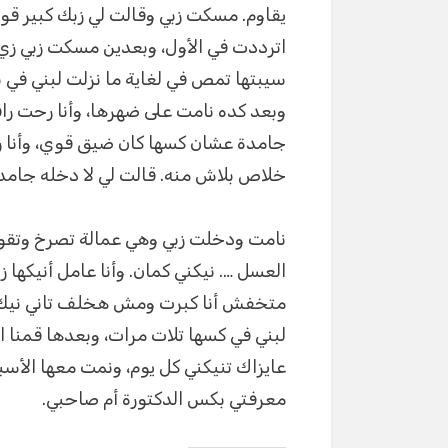
يقاوم. مسكت زبي وقالت لي زبك كبير ق
اترددت في الأول، وبعدين مسكت زبي زي 
سيبتها تمص في لغاية ما نزلت لبني في ب
وبعد كده نامت على ضهرها، وأنا رحت ر
جامدة عشان كسها كان ضيق قوي، وأنا زب
خلاص بلاش منه. قالت لي لا دخله جامد
نامت ودخلت زبي وهي عمالة تصرخ وتقو
العسل …. نيكني كمان. وأنا عامل أنيكها زي
متخفش أنا كبرت ومش هخلف تاني نيك 
لبني في كسها تلات مرات، وبعدها قمنا ا
عايزاك تنيكني كل يوم، ونمت معها الأسب
معرفتي بكس الدكتورة أم صاحبي.