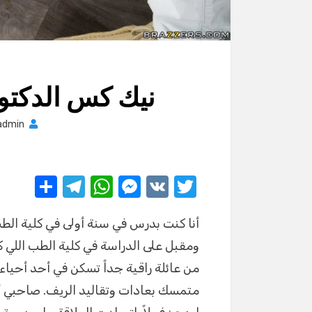
نيك كس الدكتو
admin
S
T
W
M
V
T
h
el
h
e
K
w
أنا كنت بدرس في سنة أولى في كلية الطب
ar
e
at
ss
it
ومقبل على الدراسة في كلية الطب اللي
e
gr
s
e
te
من عائلة راقية جداً تسكن في أحد أحياء 
a
A
n
r
متمسك بعادات وتقاليد الريف. صاحبي أح
m
p
g