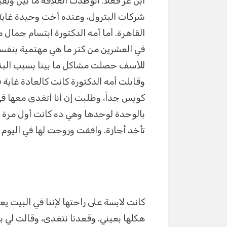
ابن عز فعلاً. اتوطدت العلاقة ما بين 
p
er
شركات البترول، وعنده أخت وحيدة غاي
القاهرة. أما أمه الدكتورة ابتسام جما
في العشرين من كتر ما هي مهتمية بنفسها
للأسف حصلت مشاكل ما بينا بسبب البنا
وقابلت أمه الدكتورة كانت كالعادة غاية ف
كويس جداً، وطلبت إن أنا أتغدى معها ف
بالوحدة لوحدها وهي ده كانت أول مر
تأخد أجازة. وافقت وروحت لها في اليوم 
كانت لابسة على راحتها لإننا في البيت يع
هكلها بعيني. وقعدنا نتغدى، وقالت لي 