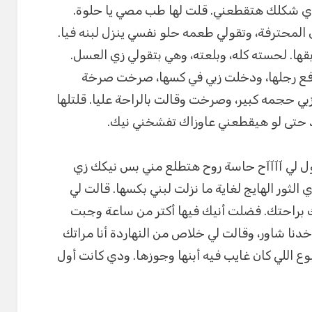
وي شكلك هتقطعني. قلت لها طب مصي يا حلوة.
المحترفة، وتقولي طعمه حلو نفسي ينزل لبنه فيا.
قها. لحسته كله، وبلعته، وهي بتقولي زي العسل.
افع رجلها، ودخلت زبي في كسها، صرخت صرخة
ي حجمه كبير، وصرخت وقالت بالراحة عليا. قلتلها
 حتى لو هيقطعني عاوزاك تفشخني نيك.
ل لي آآآآح حاسة روح هتطلع مني بس نيكك زي
 الثور الهايج لغاية ما نزلت لبني بكسها. قالت لي
براحتك. فضلت أنيك فيها أكتر من ساعة وجبت
خدنا شاور، وقالت لي خلاص من النهاردة أنا مراتك
وع اللي كان غايب فيه أبنها وجوزها. ودي كانت أول