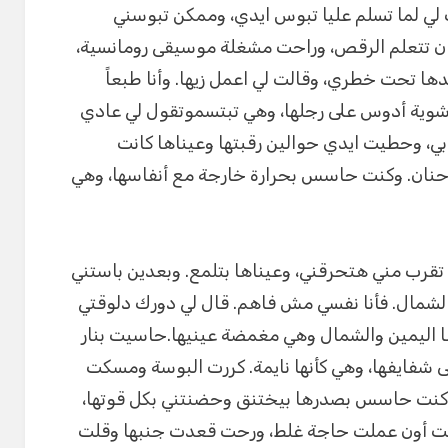
 لي لما تسلم عليا تبوس ايدي، وممكن تبوسني
ن تتعلم الرقص، وراحت مشغلة موسيقى رومانسية،
ها تحت خطري، وقالت لي اعمل زيها. وأنا طبعاً
شوية أدوس على رجلها، وهي تبتسموتقول لي عادي
بي، وحطيت ايدي حوالين رقبتها وعيناها كانت
حنان. وكنت حاسس بحرارة خارجة مع أنفاسها، وهي
 تقرب مني هتحرقني، وعيناها بتلمع. وبعدين باستني
الشمال. فأنا نفسي مش فاهم. قال لي دورك دلوقتي
ا اليمين والشمال وهي مغمضة عينيها.حاسيت بنار
 شفايفها، وهي كأنها نايمة. كررت البوسة ومسكت
 وكنت حاسس بصدرها بيختنق وحضنتني بكل قوتها،
خفت أون عملت حاجة غلط، ورحت قعدت جنبها وقلت