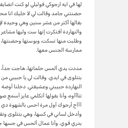
لها في ايه ارجوكي قوليلي لو كنت اتضايق
حضنتني جامد وقالت لي لا خليك انا محتج
بقالها أكتر من عشر سنين وهي وحيدة ل
والنهاردة أفتكرت إنها ست وليها مشاعر
وطلبت منها تسكت، وبوستها وحضنتها،
ممارسة الجنس معها.
مددت يدي ألمس حلماتها، هاجت جداً، و
بتتلوى في ايدي. وقالت لي يا حبيبي من ا
النهاردة حبيبتي وعشيقتي. دخلنا أوضة
تتأأأوه، وأنا بقولها أتكلمي عايز أسم
آآآح أرجوك أول مرة احس بالشهوة دي 
وأدخل لساني في كسها، وهي بتتلوى وتقو