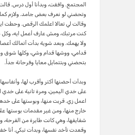
المجتمع. وافقت، وبدأنا أول درس. قالت
وتحضني لو نعرف بعض جامد. ولازم كما
وقالت لي تعالا اعلمك الرقص. وحطت ايد
كنت مرتبك، ومش عارف أعمل ايه، وكل 
ولا يهمك. وبعد شوية بدأت أتمالك أعصا
قدامي، ووشها قدام وشي، وكلها شوق و
بتحضني وبتتمايل معايا وفرحانة جداً.
وبدأت أحضنها أكتر وأقرب لها، وأنفاسها
على خدي اليمين، ومرة تانية على خدي 
اعمل زي. قربت منها، وبوستها على خده
خارج منها، ومن غير مقدمات بوستها على
شفايفها، وهي كانت طايرة من الفرحة،
وقعدت تأخد نفسها، وبدأت تبكي. أنا 