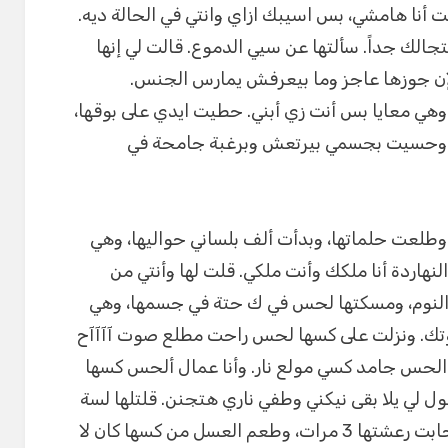
ت أنا هامشي، بس اسيبك ازاي وانتي في الحالة ديه.
الك جداً. سألتها عن سيي الدموع. قالت لي إنها
إن جوزها عاجز وما بيعرفش يمارس الجنس.
 وهي معايا بس أنت زي أبني. حطيت ايدي على بوقها،
 وحسيت بجسمي بيرتعش وبرغبة جامحة في
طلعت حلماتها، وبدأت ألف بلساني حواليها، وهي
لنهاردة أنا ملكك وأنت ملكي. قلت لها وأنتي من
 النوم، ومسكتها لحس في ك حتة في جسمها، وهي
ع صوتك. ونزلت على كسها لحس راحت مطلع صوت آآآآح
الحس جامد كسي مولع نار. وأنا عمال ألحس كسها
ل لي يلا بقى نيكني وطفي ناري هتجنن. قلتلها لسة
بدري قوي. وأنا عمال ألحس في جسها جابت رعشتها 3 مرات، وطعم العسل من كسها كان لا