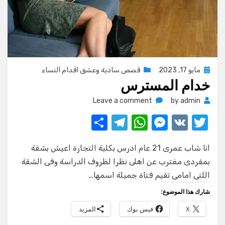
Posted
مايو 17, 2023
قصص سادية وعشق اقدام النساء
خدام المسترس
on
on
Leave a comment
by
admin
خدام
S
T
W
M
V
T
المسترس
h
el
h
e
K
w
انا شاب عمرى 21 عام ادرس بكلية التجارة اعيش بشقة
ar
e
at
ss
it
بمفردى مغترب عن اهلى نظرا لظروف الدراسة وفى الشقة
e
gr
s
e
te
اللتى امامى تقيم فتاة جميلة اسمها…
a
A
n
r
شارك هذا الموضوع:
m
p
g
X
فيس بوك
المزيد
p
er