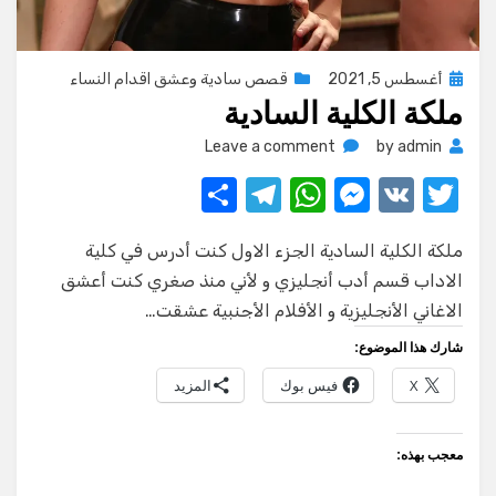
Posted
أغسطس 5, 2021
قصص سادية وعشق اقدام النساء
ملكة الكلية السادية
on
on
Leave a comment
by
admin
ملكة
S
T
W
M
V
T
الكلية
w
K
e
h
el
h
السادية
ملكة الكلية السادية الجزء الاول كنت أدرس في كلية
ar
e
at
ss
it
الاداب قسم أدب أنجليزي و لأني منذ صغري كنت أعشق
e
gr
s
e
te
الاغاني الأنجليزية و الأفلام الأجنبية عشقت…
a
A
n
r
شارك هذا الموضوع:
m
p
g
X
فيس بوك
المزيد
p
er
معجب بهذه: