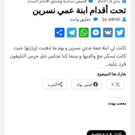
Posted
يناير 3, 2021
قصص سادية وعشق اقدام النساء
تحت أقدام ابنة عمي نسرين
on
على
admin
by
تعليق واحد
تحت
S
T
W
M
V
T
أقدام
w
K
e
h
ابنة
el
h
عمي
كانت لي ابنة عمة تدعي نسرين و يوم ما ذهبت لزيارتها حيث
ar
e
at
ss
it
نسرين
كانت تسكن مع والديها و بينما كنا نجلس دق جرس التليفون
e
gr
s
e
te
فرد عليه…
a
A
n
r
شارك هذا الموضوع:
m
p
g
X
فيس بوك
المزيد
p
er
معجب بهذه:
أكمل قراءة القصة